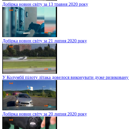
Добірка новин світу за 13 травня 2020 року
Добірка новин світу за 21 липня 2020 року
У Колумбії пілоту літака довелося виконувати дуже ризиковану
Добірка новин світу за 20 липня 2020 року