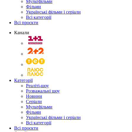
Мультфільми
Фільми
Українські фільми і серіали
Всі категорії
Всі проєкти
Канали
Категорії
Реаліті-шоу
Розважальні шоу
Новини
Серіали
Мультфільми
Фільми
Українські фільми і серіали
Всі категорії
Всі проєкти