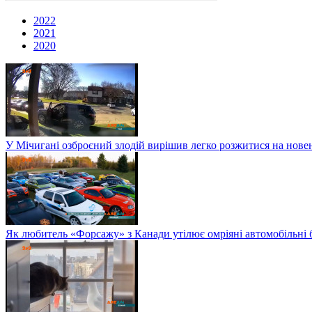
2022
2021
2020
У Мічигані озброєний злодій вирішив легко розжитися на нов
Як любитель «Форсажу» з Канади утілює омріяні автомобільні 