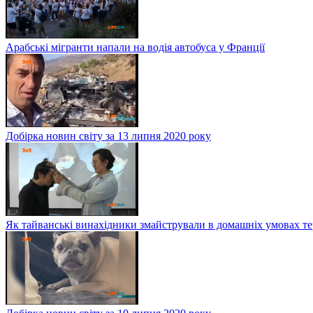
Арабські мігранти напали на водія автобуса у Франції
Добірка новин світу за 13 липня 2020 року
Як тайванські винахідники змайстрували в домашніх умовах те