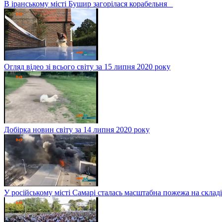
В іранському місті Бушир загорілася корабельня
Огляд відео зі всього світу за 15 липня 2020 року
Добірка новин світу за 14 липня 2020 року
У російському місті Самарі сталась масштабна пожежа на складі