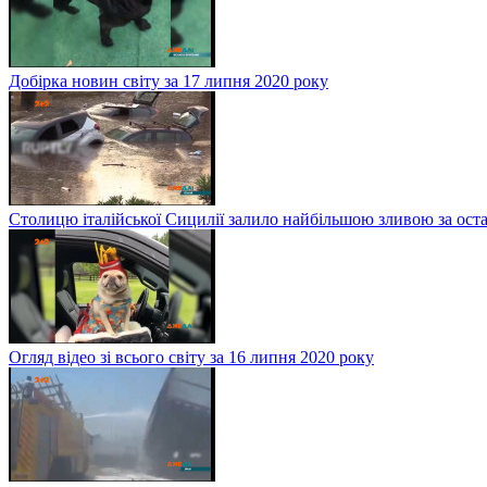
Добірка новин світу за 17 липня 2020 року
Столицю італійської Сицилії залило найбільшою зливою за оста
Огляд відео зі всього світу за 16 липня 2020 року