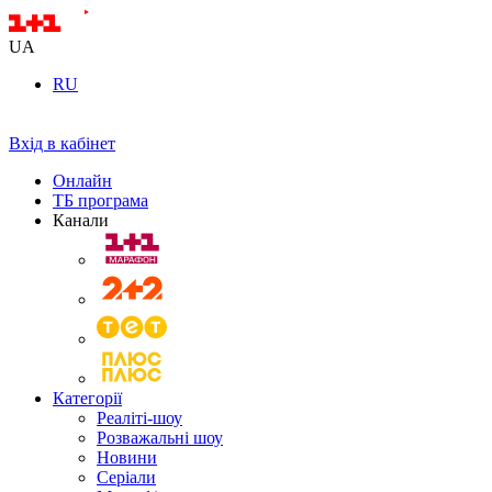
UA
RU
Вхід в кабінет
Онлайн
ТБ програма
Канали
Категорії
Реаліті-шоу
Розважальні шоу
Новини
Серіали