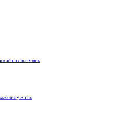
енький позашляховик
бажання у життя