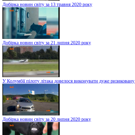
Добірка новин світу за 13 травня 2020 року
Добірка новин світу за 21 липня 2020 року
У Колумбії пілоту літака довелося виконувати дуже ризиковану
Добірка новин світу за 20 липня 2020 року