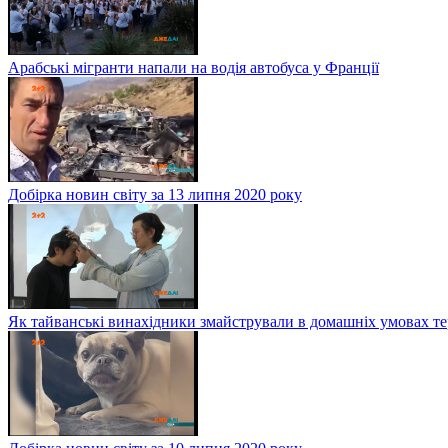
Арабські мігранти напали на водія автобуса у Франції
Добірка новин світу за 13 липня 2020 року
Як тайванські винахідники змайстрували в домашніх умовах те