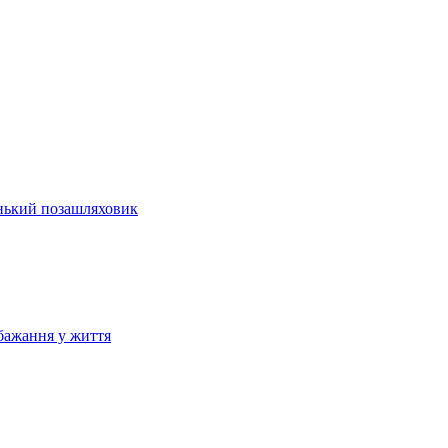
енький позашляховик
бажання у життя