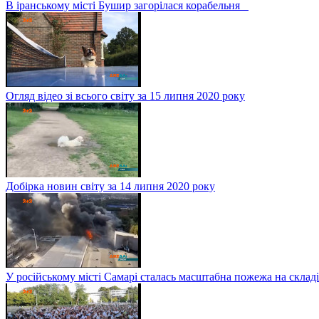
В іранському місті Бушир загорілася корабельня
Огляд відео зі всього світу за 15 липня 2020 року
Добірка новин світу за 14 липня 2020 року
У російському місті Самарі сталась масштабна пожежа на складі