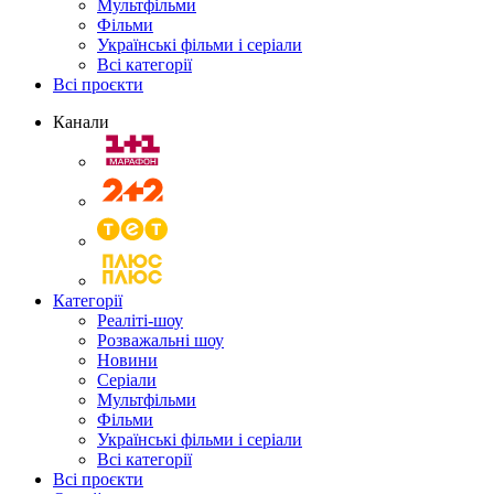
Мультфільми
Фільми
Українські фільми і серіали
Всі категорії
Всі проєкти
Канали
Категорії
Реаліті-шоу
Розважальні шоу
Новини
Серіали
Мультфільми
Фільми
Українські фільми і серіали
Всі категорії
Всі проєкти