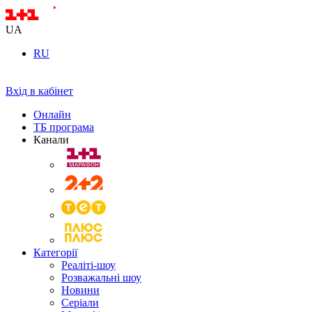
UA
RU
Вхід в кабінет
Онлайн
ТБ програма
Канали
Категорії
Реаліті-шоу
Розважальні шоу
Новини
Серіали