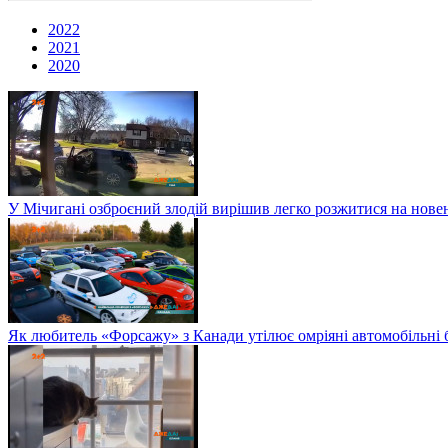
2022
2021
2020
У Мічигані озброєний злодій вирішив легко розжитися на нов
Як любитель «Форсажу» з Канади утілює омріяні автомобільні 