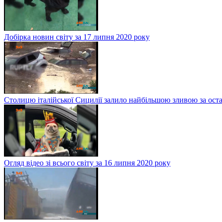
Добірка новин світу за 17 липня 2020 року
Столицю італійської Сицилії залило найбільшою зливою за оста
Огляд відео зі всього світу за 16 липня 2020 року