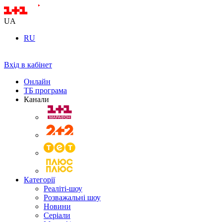
UA
RU
Вхід в кабінет
Онлайн
ТБ програма
Канали
Категорії
Реаліті-шоу
Розважальні шоу
Новини
Серіали