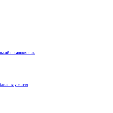
енький позашляховик
бажання у життя