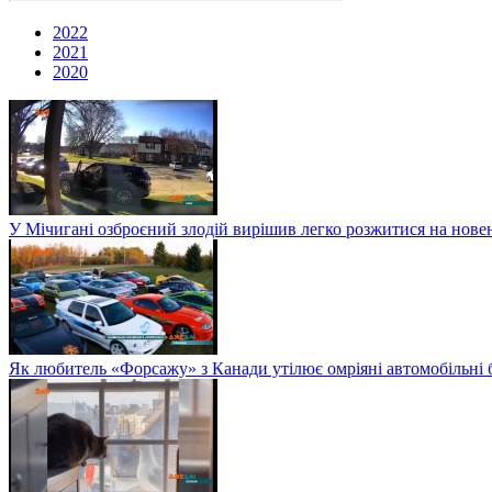
2022
2021
2020
У Мічигані озброєний злодій вирішив легко розжитися на нов
Як любитель «Форсажу» з Канади утілює омріяні автомобільні 