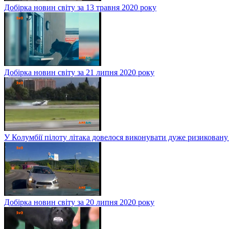
Добірка новин світу за 13 травня 2020 року
Добірка новин світу за 21 липня 2020 року
У Колумбії пілоту літака довелося виконувати дуже ризиковану
Добірка новин світу за 20 липня 2020 року