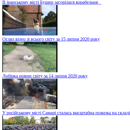
В іранському місті Бушир загорілася корабельня
Огляд відео зі всього світу за 15 липня 2020 року
Добірка новин світу за 14 липня 2020 року
У російському місті Самарі сталась масштабна пожежа на складі