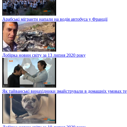
Арабські мігранти напали на водія автобуса у Франції
Добірка новин світу за 13 липня 2020 року
Як тайванські винахідники змайстрували в домашніх умовах те