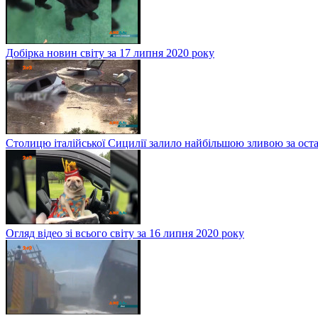
Добірка новин світу за 17 липня 2020 року
Столицю італійської Сицилії залило найбільшою зливою за оста
Огляд відео зі всього світу за 16 липня 2020 року