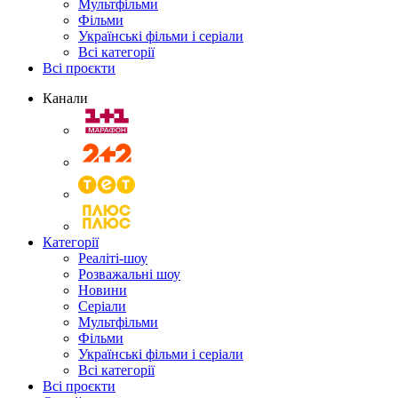
Мультфільми
Фільми
Українські фільми і серіали
Всі категорії
Всі проєкти
Канали
Категорії
Реаліті-шоу
Розважальні шоу
Новини
Серіали
Мультфільми
Фільми
Українські фільми і серіали
Всі категорії
Всі проєкти