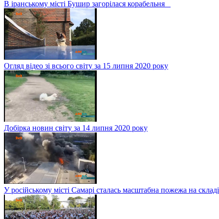
В іранському місті Бушир загорілася корабельня
Огляд відео зі всього світу за 15 липня 2020 року
Добірка новин світу за 14 липня 2020 року
У російському місті Самарі сталась масштабна пожежа на складі