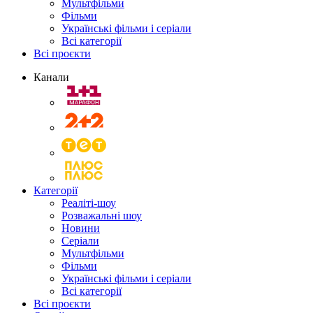
Мультфільми
Фільми
Українські фільми і серіали
Всі категорії
Всі проєкти
Канали
Категорії
Реаліті-шоу
Розважальні шоу
Новини
Серіали
Мультфільми
Фільми
Українські фільми і серіали
Всі категорії
Всі проєкти