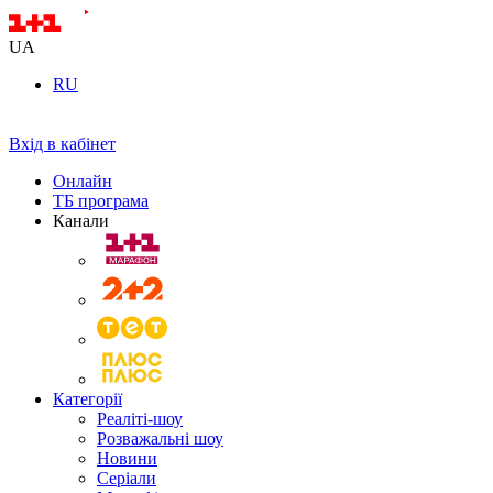
UA
RU
Вхід в кабінет
Онлайн
ТБ програма
Канали
Категорії
Реаліті-шоу
Розважальні шоу
Новини
Серіали