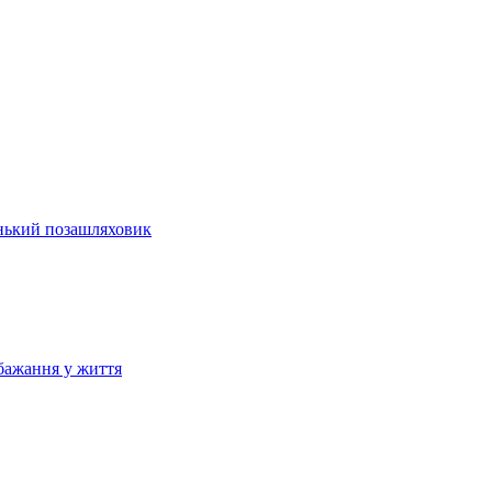
енький позашляховик
бажання у життя