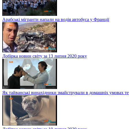
Арабські мігранти напали на водія автобуса у Франції
Добірка новин світу за 13 липня 2020 року
Як тайванські винахідники змайстрували в домашніх умовах те