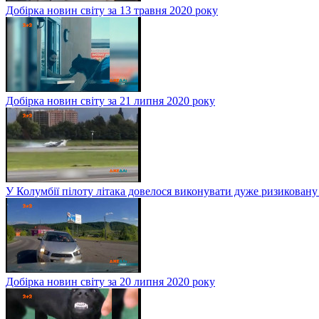
Добірка новин світу за 13 травня 2020 року
Добірка новин світу за 21 липня 2020 року
У Колумбії пілоту літака довелося виконувати дуже ризиковану
Добірка новин світу за 20 липня 2020 року