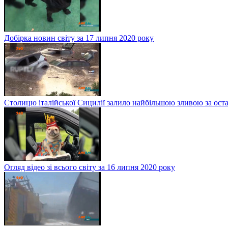
Добірка новин світу за 17 липня 2020 року
Столицю італійської Сицилії залило найбільшою зливою за оста
Огляд відео зі всього світу за 16 липня 2020 року