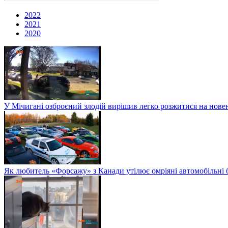
2022
2021
2020
У Мічигані озброєний злодій вирішив легко розжитися на нов
Як любитель «Форсажу» з Канади утілює омріяні автомобільні 