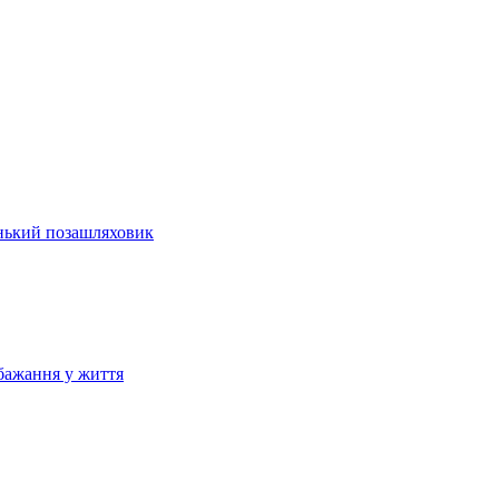
енький позашляховик
бажання у життя