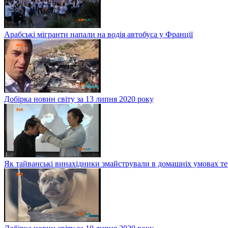
Арабські мігранти напали на водія автобуса у Франції
Добірка новин світу за 13 липня 2020 року
Як тайванські винахідники змайстрували в домашніх умовах те