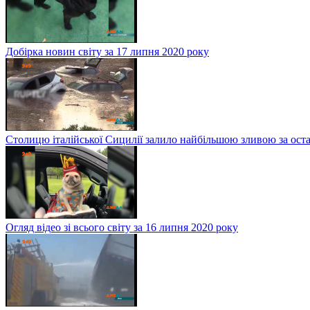
Добірка новин світу за 17 липня 2020 року
Столицю італійської Сицилії залило найбільшою зливою за оста
Огляд відео зі всього світу за 16 липня 2020 року