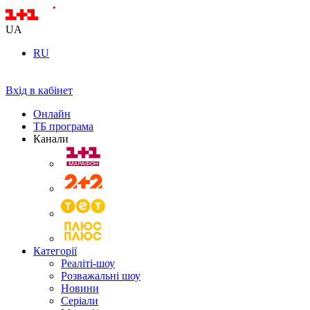
UA
RU
Вхід в кабінет
Онлайн
ТБ програма
Канали
Категорії
Реаліті-шоу
Розважальні шоу
Новини
Серіали