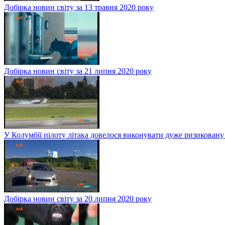
Добірка новин світу за 13 травня 2020 року
Добірка новин світу за 21 липня 2020 року
У Колумбії пілоту літака довелося виконувати дуже ризиковану
Добірка новин світу за 20 липня 2020 року