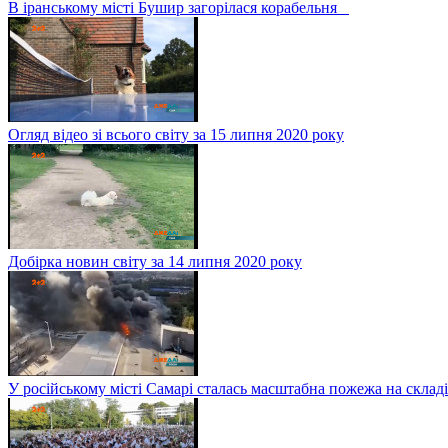
В іранському місті Бушир загорілася корабельня
Огляд відео зі всього світу за 15 липня 2020 року
Добірка новин світу за 14 липня 2020 року
У російському місті Самарі сталась масштабна пожежа на складі