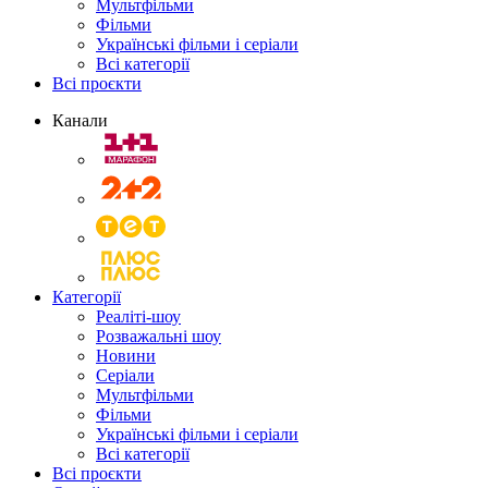
Мультфільми
Фільми
Українські фільми і серіали
Всі категорії
Всі проєкти
Канали
Категорії
Реаліті-шоу
Розважальні шоу
Новини
Серіали
Мультфільми
Фільми
Українські фільми і серіали
Всі категорії
Всі проєкти