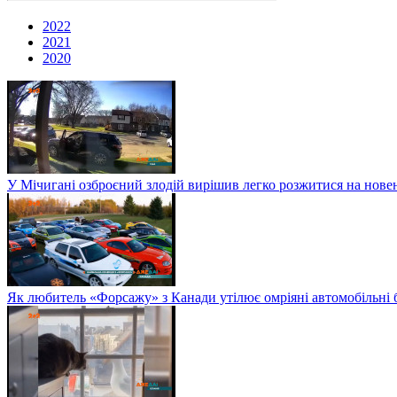
2022
2021
2020
У Мічигані озброєний злодій вирішив легко розжитися на нов
Як любитель «Форсажу» з Канади утілює омріяні автомобільні 