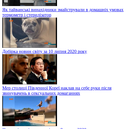
Як тайванські винахідники змайстрували в домашніх умовах
термометр і стерилізатор
Добірка новин світу за 10 липня 2020 року
Мер столиці Південної Кореї наклав на себе руки після
звинувачень в сексуальних домаганнях