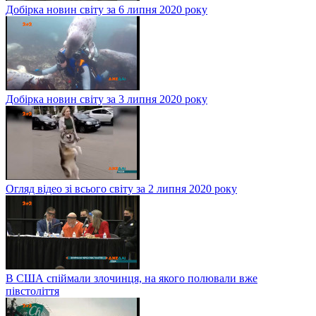
Добірка новин світу за 6 липня 2020 року
Добірка новин світу за 3 липня 2020 року
Огляд відео зі всього світу за 2 липня 2020 року
В США спіймали злочинця, на якого полювали вже
півстоліття