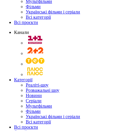
Мультфільми
Фільми
Українські фільми і серіали
Всі категорії
Всі проєкти
Канали
Категорії
Реаліті-шоу
Розважальні шоу
Новини
Серіали
Мультфільми
Фільми
Українські фільми і серіали
Всі категорії
Всі проєкти