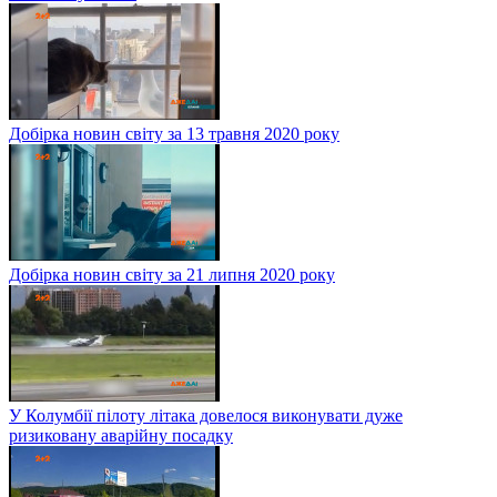
Добірка новин світу за 13 травня 2020 року
Добірка новин світу за 21 липня 2020 року
У Колумбії пілоту літака довелося виконувати дуже
ризиковану аварійну посадку