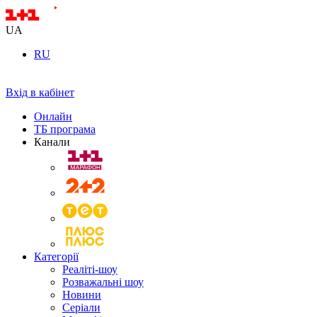
UA
RU
Вхід в кабінет
Онлайн
ТБ програма
Канали
Категорії
Реаліті-шоу
Розважальні шоу
Новини
Серіали