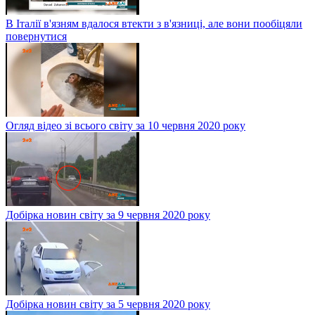
В Італії в'язням вдалося втекти з в'язниці, але вони пообіцяли
повернутися
Огляд відео зі всього світу за 10 червня 2020 року
Добірка новин світу за 9 червня 2020 року
Добірка новин світу за 5 червня 2020 року