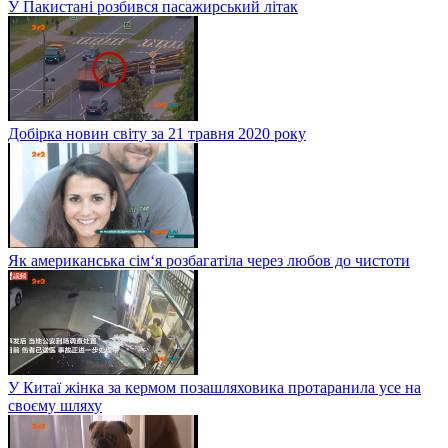
У Пакистані розбився пасажирський літак
Добірка новин світу за 21 травня 2020 року
Як американська сім‘я розбагатіла через любов до чистоти
У Китаї жінка за кермом позашляховика протаранила усе на
своєму шляху