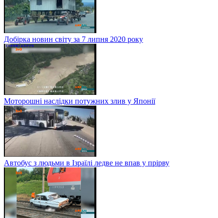
Добірка новин світу за 7 липня 2020 року
Моторошні наслідки потужних злив у Японії
Автобус з людьми в Ізраїлі ледве не впав у прірву