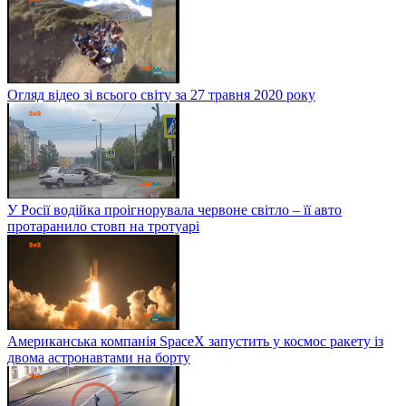
Огляд відео зі всього світу за 27 травня 2020 року
У Росії водійка проігнорувала червоне світло – її авто
протаранило стовп на тротуарі
Американська компанія SpaceX запустить у космос ракету із
двома астронавтами на борту