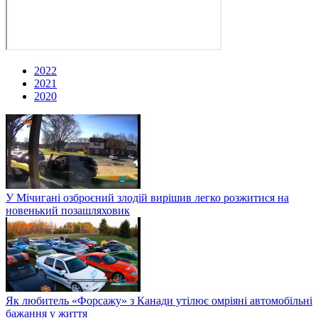
2022
2021
2020
У Мічигані озброєний злодій вирішив легко розжитися на
новенький позашляховик
Як любитель «Форсажу» з Канади утілює омріяні автомобільні
бажання у життя