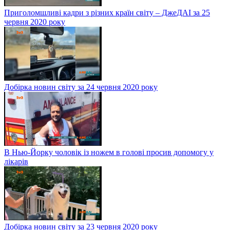
Приголомшливі кадри з різних країн світу – ДжеДАІ за 25
червня 2020 року
Добірка новин світу за 24 червня 2020 року
В Нью-Йорку чоловік із ножем в голові просив допомогу у
лікарів
Добірка новин світу за 23 червня 2020 року