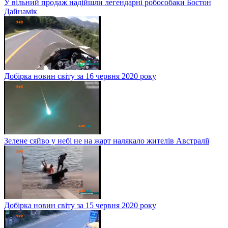
У вільний продаж надійшли легендарні робособаки Бостон
Дайнамік
Добірка новин світу за 16 червня 2020 року
Зелене сяйво у небі не на жарт налякало жителів Австралії
Добірка новин світу за 15 червня 2020 року