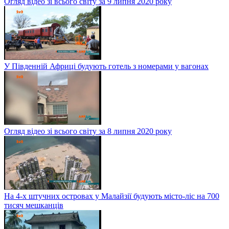
Огляд відео зі всього світу за 9 липня 2020 року
У Південній Африці будують готель з номерами у вагонах
Огляд відео зі всього світу за 8 липня 2020 року
На 4-х штучних островах у Малайзії будують місто-ліс на 700
тисяч мешканців