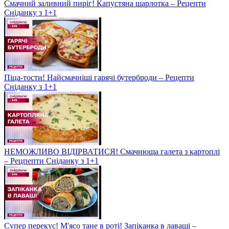
Смачний заливний пиріг! Капустяна шарлотка – Рецепти
Сніданку з 1+1
Піца-тости! Найсмачніші гарячі бутерброди – Рецепти
Сніданку з 1+1
НЕМОЖЛИВО ВІДІРВАТИСЯ! Смачнюща галета з картоплі
– Рецпепти Сніданку з 1+1
Супер перекус! М'ясо тане в роті! Запіканка в лаваші –