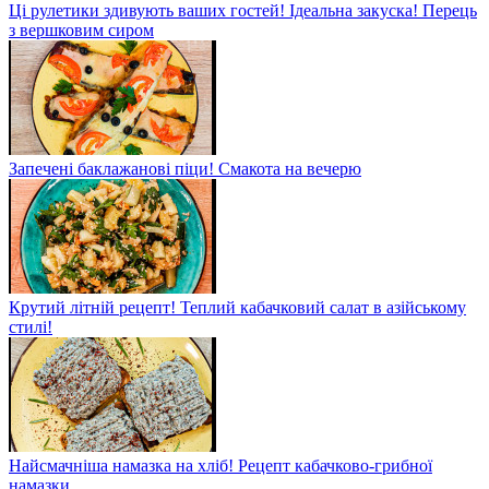
Ці рулетики здивують ваших гостей! Ідеальна закуска! Перець
з вершковим сиром
Запечені баклажанові піци! Смакота на вечерю
Крутий літній рецепт! Теплий кабачковий салат в азійському
стилі!
Найсмачніша намазка на хліб! Рецепт кабачково-грибної
намазки