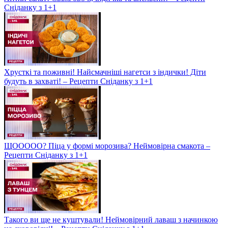
Сніданку з 1+1
Хрусткі та поживні! Найсмачніші нагетси з індички! Діти
будуть в захваті! – Рецепти Сніданку з 1+1
ЩООООО? Піца у формі морозива? Неймовірна смакота –
Рецепти Сніданку з 1+1
Такого ви ще не куштували! Неймовірний лаваш з начинкою