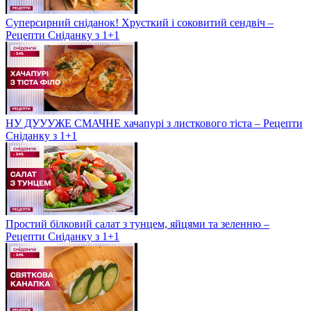
Суперсирний сніданок! Хрусткий і соковитий сендвіч –
Рецепти Сніданку з 1+1
НУ ДУУУЖЕ СМАЧНЕ хачапурі з листкового тіста – Рецепти
Сніданку з 1+1
Простий білковий салат з тунцем, яйцями та зеленню –
Рецепти Сніданку з 1+1