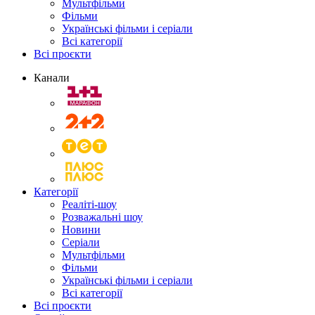
Мультфільми
Фільми
Українські фільми і серіали
Всі категорії
Всі проєкти
Канали
Категорії
Реаліті-шоу
Розважальні шоу
Новини
Серіали
Мультфільми
Фільми
Українські фільми і серіали
Всі категорії
Всі проєкти