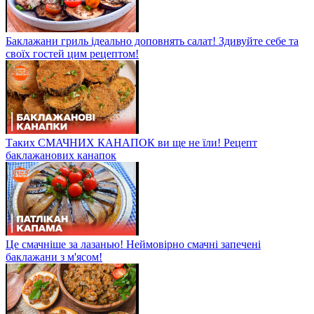
Баклажани гриль ідеально доповнять салат! Здивуйте себе та
своїх гостей цим рецептом!
Таких СМАЧНИХ КАНАПОК ви ще не їли! Рецепт
баклажанових канапок
Це смачніше за лазанью! Неймовірно смачні запечені
баклажани з м'ясом!