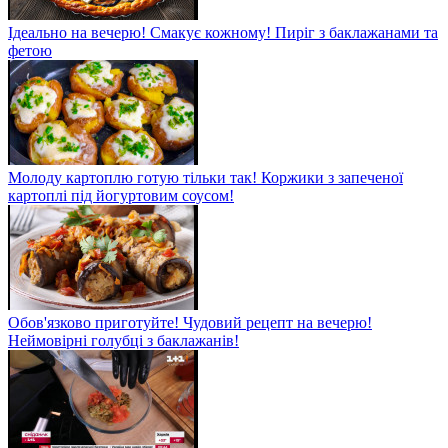
Ідеально на вечерю! Смакує кожному! Пиріг з баклажанами та
фетою
Молоду картоплю готую тільки так! Коржики з запеченої
картоплі під йогуртовим соусом!
Обов'язково приготуйте! Чудовий рецепт на вечерю!
Неймовірні голубці з баклажанів!