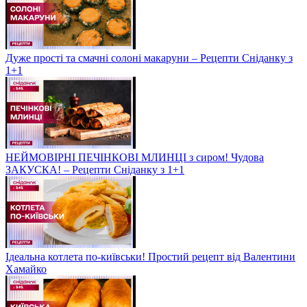
Дуже прості та смачні солоні макаруни – Рецепти Сніданку з
1+1
НЕЙМОВІРНІ ПЕЧІНКОВІ МЛИНЦІ з сиром! Чудова
ЗАКУСКА! – Рецепти Сніданку з 1+1
Ідеальна котлета по-київськи! Простий рецепт від Валентини
Хамайко