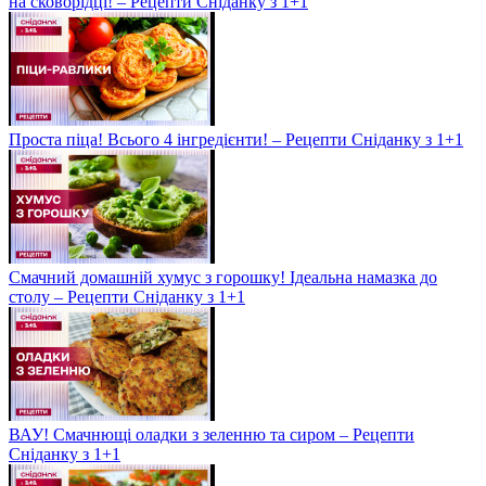
на сковорідці! – Рецепти Сніданку з 1+1
Проста піца! Всього 4 інгредієнти! – Рецепти Сніданку з 1+1
Смачний домашній хумус з горошку! Ідеальна намазка до
столу – Рецепти Сніданку з 1+1
ВАУ! Смачнющі оладки з зеленню та сиром – Рецепти
Сніданку з 1+1