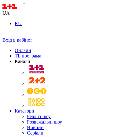
UA
RU
Вхід в кабінет
Онлайн
ТБ програма
Канали
Категорії
Реаліті-шоу
Розважальні шоу
Новини
Серіали