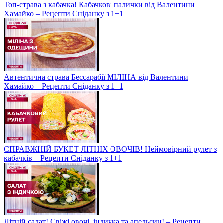
Топ-страва з кабачка! Кабачкові палички від Валентини
Хамайко – Рецепти Сніданку з 1+1
Автентична страва Бессарабії МІЛІНА від Валентини
Хамайко – Рецепти Сніданку з 1+1
СПРАВЖНІЙ БУКЕТ ЛІТНІХ ОВОЧІВ! Неймовірний рулет з
кабачків – Рецепти Сніданку з 1+1
Літній салат! Свіжі овочі, індичка та апельсин! – Рецепти