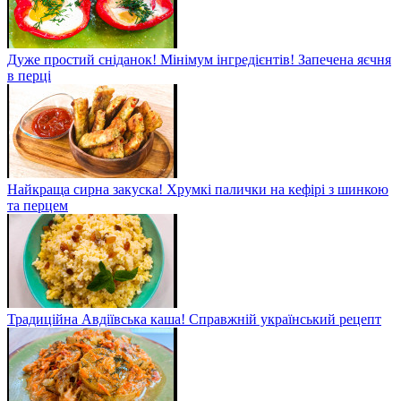
Дуже простий сніданок! Мінімум інгредієнтів! Запечена яєчня
в перці
Найкраща сирна закуска! Хрумкі палички на кефірі з шинкою
та перцем
Традиційна Авдіївська каша! Справжній український рецепт