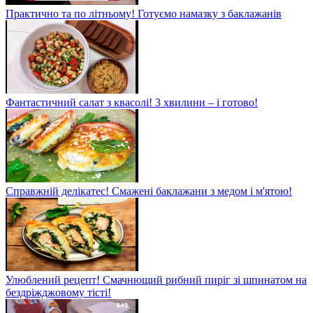
Практично та по літньому! Готуємо намазку з баклажанів
Фантастичний салат з квасолі! 3 хвилини – і готово!
Справжній делікатес! Смажені баклажани з медом і м'ятою!
Улюблений рецепт! Смачнющий рибний пиріг зі шпинатом на
бездріжджовому тісті!