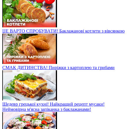
ЦЕ ВАРТО СПРОБУВАТИ! Баклажанові котлети з вівсянкою
СМАК ДИТИНСТВА! Пиріжки з картоплею та грибами
Шедевр грецької кухні! Найкращий рецепт мусаки!
Неймовірна м'ясна запіканка з баклажанами!