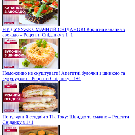
НУ ДУУУЖЕ СМАЧНИЙ СНІДАНОК! Корисна канапка з
авокадо – Рецепти Сніданку з 1+1
Неможливо не скуштувати! Апетитні булочки з шинкою та
кукурудзою – Рецепти Сніданку з 1+1
Популярний сендвіч з Тік Току: Швидко та смачно – Рецепти
Сніданку з 1+1