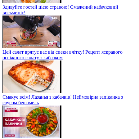
Здивуйте гостей цією стравою! Смажений кабачковий
восьминіг!
Цей салат врятує вас від спеки влітку! Рецепт яскравого
освіжного салату з кабачком
Смакує всім! Лазанья з кабачків! Неймовірна запіканка з
соусом бешамель