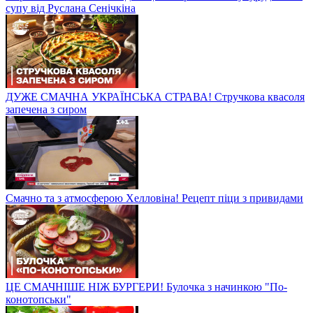
супу від Руслана Сенічкіна
ДУЖЕ СМАЧНА УКРАЇНСЬКА СТРАВА! Стручкова квасоля
запечена з сиром
Смачно та з атмосферою Хелловіна! Рецепт піци з привидами
ЦЕ СМАЧНІШЕ НІЖ БУРГЕРИ! Булочка з начинкою "По-
конотопськи"