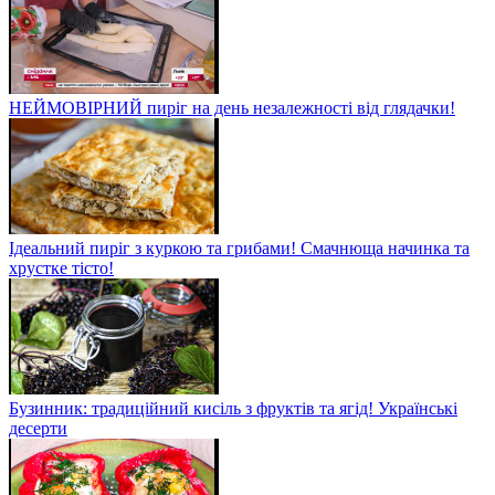
НЕЙМОВІРНИЙ пиріг на день незалежності від глядачки!
Ідеальний пиріг з куркою та грибами! Смачнюща начинка та
хрустке тісто!
Бузинник: традиційний кисіль з фруктів та ягід! Українські
десерти