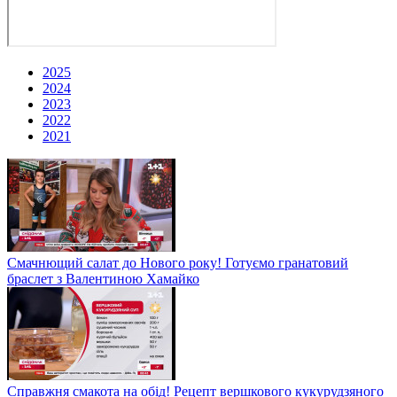
2025
2024
2023
2022
2021
Смачнющий салат до Нового року! Готуємо гранатовий
браслет з Валентиною Хамайко
Справжня смакота на обід! Рецепт вершкового кукурудзяного