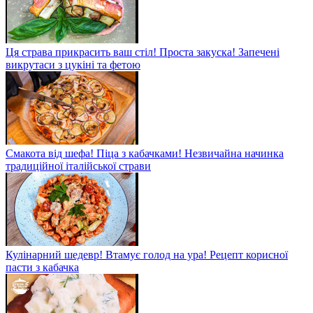
Ця страва прикрасить ваш стіл! Проста закуска! Запечені
викрутаси з цукіні та фетою
Смакота від шефа! Піца з кабачками! Незвичайна начинка
традиційної італійської страви
Кулінарний шедевр! Втамує голод на ура! Рецепт корисної
пасти з кабачка