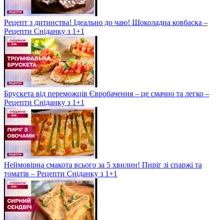
Рецепт з дитинства! Ідеально до чаю! Шоколадна ковбаска –
Рецепти Сніданку з 1+1
Брускета від переможців Євробачення – це смачно та легко –
Рецепти Сніданку з 1+1
Неймовірна смакота всього за 5 хвилин! Пиріг зі спаржі та
томатів – Рецепти Сніданку з 1+1