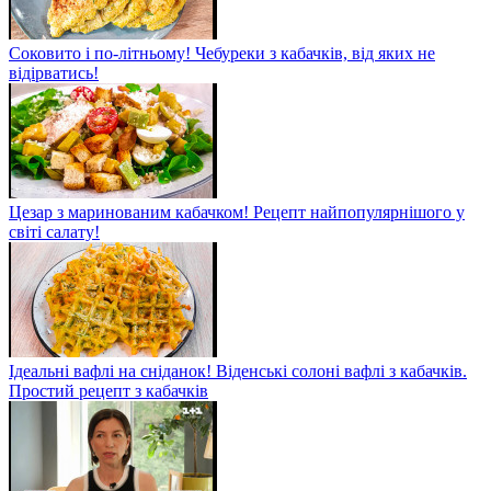
Соковито і по-літньому! Чебуреки з кабачків, від яких не
відірватись!
Цезар з маринованим кабачком! Рецепт найпопулярнішого у
світі салату!
Ідеальні вафлі на сніданок! Віденські солоні вафлі з кабачків.
Простий рецепт з кабачків