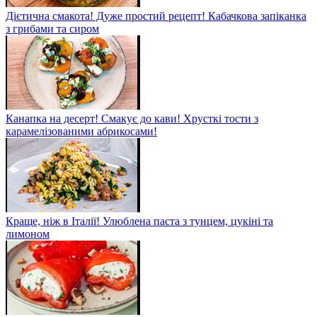
Дієтична смакота! Дуже простий рецепт! Кабачкова запіканка
з грибами та сиром
Канапка на десерт! Смакує до кави! Хрусткі тости з
карамелізованими абрикосами!
Краще, ніж в Італії! Улюблена паста з тунцем, цукіні та
лимоном