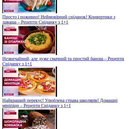
Просто і поживно! Неймовірний сніданок! Конвертики з
лаваша – Рецепти Сніданку з 1+1
Незвичайний, але дуже смачний та простий банош – Рецепти
Сніданку з 1+1
Найкращий перекус! Улюблена страва школярів! Домашні
мініпіци – Рецепти Сніданку з 1+1