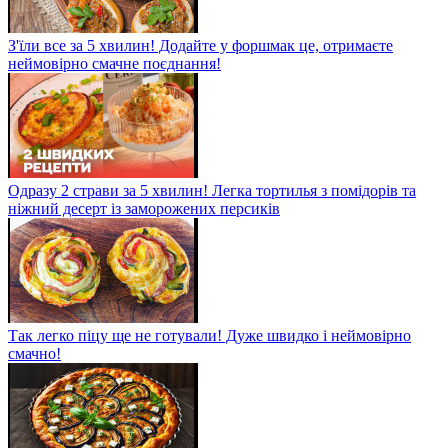
З'їли все за 5 хвилин! Додайте у форшмак це, отримаєте
неймовірно смачне поєднання!
Одразу 2 страви за 5 хвилин! Легка тортилья з помідорів та
ніжний десерт із заморожених персиків
Так легко піцу ще не готували! Дуже швидко і неймовірно
смачно!