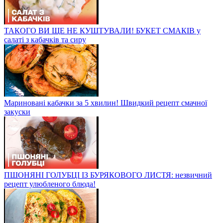
ТАКОГО ВИ ЩЕ НЕ КУШТУВАЛИ! БУКЕТ СМАКІВ у
салаті з кабачків та сиру
Мариновані кабачки за 5 хвилин! Швидкий рецепт смачної
закуски
ПШОНЯНІ ГОЛУБЦІ ІЗ БУРЯКОВОГО ЛИСТЯ: незвичний
рецепт улюбленого блюда!