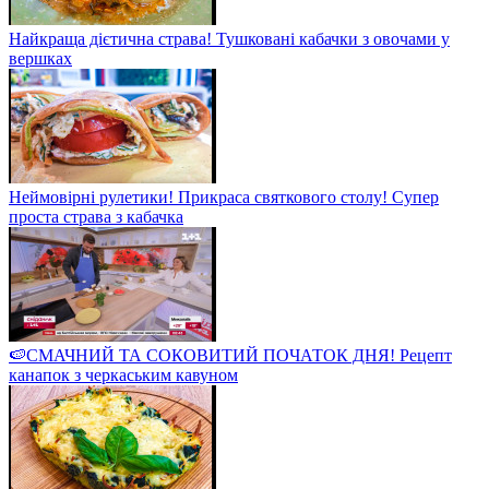
Найкраща дієтична страва! Тушковані кабачки з овочами у
вершках
Неймовірні рулетики! Прикраса святкового столу! Супер
проста страва з кабачка
🍉СМАЧНИЙ ТА СОКОВИТИЙ ПОЧАТОК ДНЯ! Рецепт
канапок з черкаським кавуном