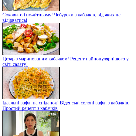
Соковито і по-літньому! Чебуреки з кабачків, від яких не
відірватись!
Цезар з маринованим кабачком! Рецепт найпопулярнішого у
світі салату!
Ідеальні вафлі на сніданок! Віденські солоні вафлі з кабачків.
Простий рецепт з кабачків