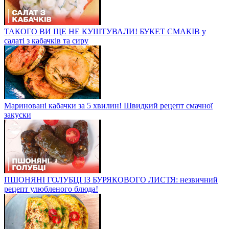
ТАКОГО ВИ ЩЕ НЕ КУШТУВАЛИ! БУКЕТ СМАКІВ у
салаті з кабачків та сиру
Мариновані кабачки за 5 хвилин! Швидкий рецепт смачної
закуски
ПШОНЯНІ ГОЛУБЦІ ІЗ БУРЯКОВОГО ЛИСТЯ: незвичний
рецепт улюбленого блюда!