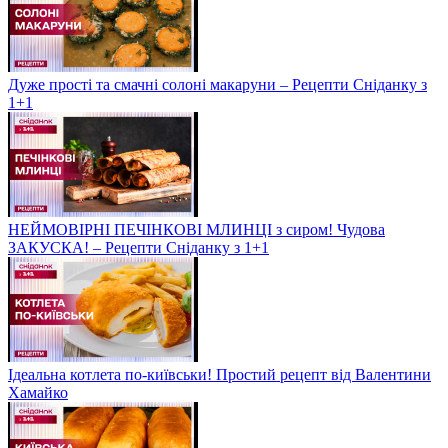
Дуже прості та смачні солоні макаруни – Рецепти Сніданку з
1+1
НЕЙМОВІРНІ ПЕЧІНКОВІ МЛИНЦІ з сиром! Чудова
ЗАКУСКА! – Рецепти Сніданку з 1+1
Ідеальна котлета по-київськи! Простий рецепт від Валентини
Хамайко