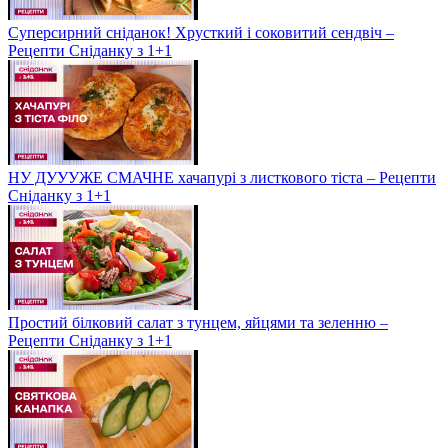
Суперсирний сніданок! Хрусткий і соковитий сендвіч –
Рецепти Сніданку з 1+1
НУ ДУУУЖЕ СМАЧНЕ хачапурі з листкового тіста – Рецепти
Сніданку з 1+1
Простий білковий салат з тунцем, яйцями та зеленню –
Рецепти Сніданку з 1+1