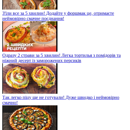
З'їли все за 5 хвилин! Додайте у форшмак це, отримаєте
неймовірно смачне поєднання!
Одразу 2 страви за 5 хвилин! Легка тортилья з помідорів та
ніжний десерт із заморожених персиків
Так легко піцу ще не готували! Дуже швидко і неймовірно
смачно!