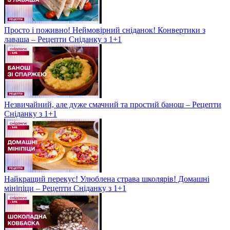
Просто і поживно! Неймовірний сніданок! Конвертики з
лаваша – Рецепти Сніданку з 1+1
Незвичайний, але дуже смачний та простий банош – Рецепти
Сніданку з 1+1
Найкращий перекус! Улюблена страва школярів! Домашні
мініпіци – Рецепти Сніданку з 1+1