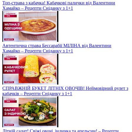
Топ-страва з кабачка! Кабачкові палички від Валентини
Хамайко – Рецепти Сніданку з 1+1
Автентична страва Бессарабії МІЛІНА від Валентини
Хамайко – Рецепти Сніданку з 1+1
СПРАВЖНІЙ БУКЕТ ЛІТНІХ ОВОЧІВ! Неймовірний рулет з
кабачків – Рецепти Сніданку з 1+1
Літній салат! Свіжі овочі, індичка та апельсин! – Рецепти