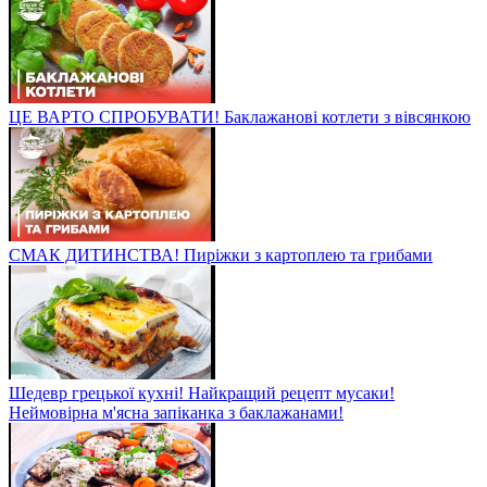
ЦЕ ВАРТО СПРОБУВАТИ! Баклажанові котлети з вівсянкою
СМАК ДИТИНСТВА! Пиріжки з картоплею та грибами
Шедевр грецької кухні! Найкращий рецепт мусаки!
Неймовірна м'ясна запіканка з баклажанами!