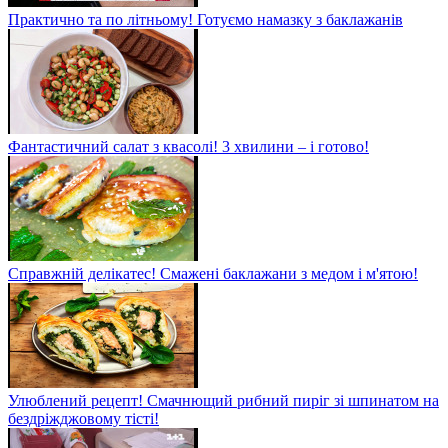
Практично та по літньому! Готуємо намазку з баклажанів
Фантастичний салат з квасолі! 3 хвилини – і готово!
Справжній делікатес! Смажені баклажани з медом і м'ятою!
Улюблений рецепт! Смачнющий рибний пиріг зі шпинатом на
бездріжджовому тісті!