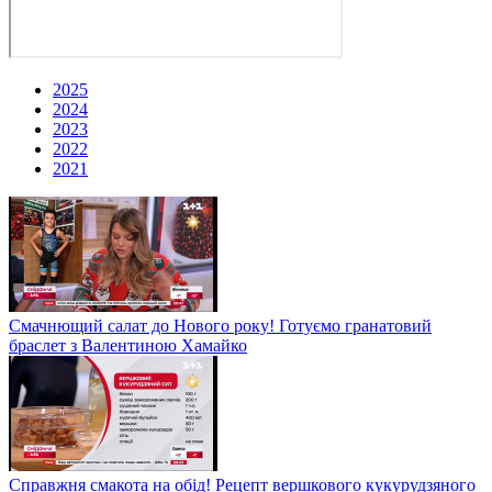
2025
2024
2023
2022
2021
Смачнющий салат до Нового року! Готуємо гранатовий
браслет з Валентиною Хамайко
Справжня смакота на обід! Рецепт вершкового кукурудзяного