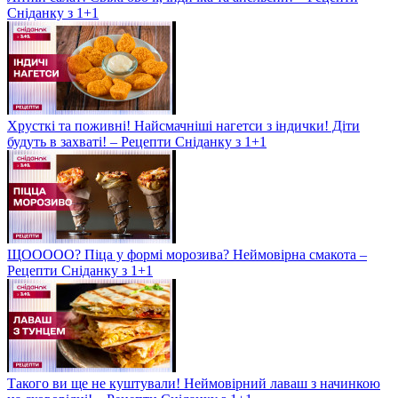
Сніданку з 1+1
Хрусткі та поживні! Найсмачніші нагетси з індички! Діти
будуть в захваті! – Рецепти Сніданку з 1+1
ЩООООО? Піца у формі морозива? Неймовірна смакота –
Рецепти Сніданку з 1+1
Такого ви ще не куштували! Неймовірний лаваш з начинкою