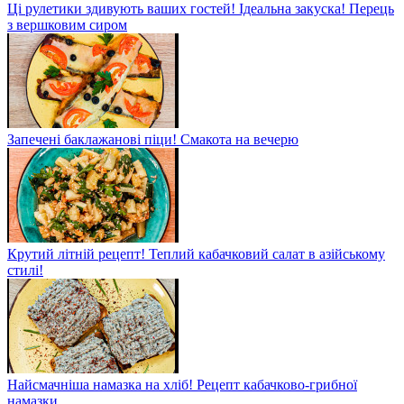
Ці рулетики здивують ваших гостей! Ідеальна закуска! Перець
з вершковим сиром
Запечені баклажанові піци! Смакота на вечерю
Крутий літній рецепт! Теплий кабачковий салат в азійському
стилі!
Найсмачніша намазка на хліб! Рецепт кабачково-грибної
намазки