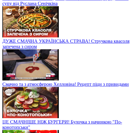
супу від Руслана Сенічкіна
ДУЖЕ СМАЧНА УКРАЇНСЬКА СТРАВА! Стручкова квасоля
запечена з сиром
Смачно та з атмосферою Хелловіна! Рецепт піци з привидами
ЦЕ СМАЧНІШЕ НІЖ БУРГЕРИ! Булочка з начинкою "По-
конотопськи"