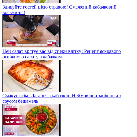
Здивуйте гостей цією стравою! Смажений кабачковий
восьминіг!
Цей салат врятує вас від спеки влітку! Рецепт яскравого
освіжного салату з кабачком
Смакує всім! Лазанья з кабачків! Неймовірна запіканка з
соусом бешамель