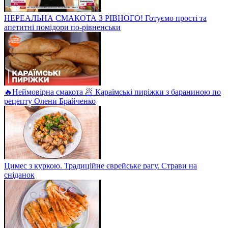
НЕРЕАЛЬНА СМАКОТА З РІВНОГО! Готуємо прості та
апетитні помідори по-рівненськи
🔥Неймовірна смакота 🥟 Караїмські пиріжки з бараниною по
рецепту Олени Брайченко
Цимес з куркою. Традиційне єврейське рагу. Страви на
сніданок