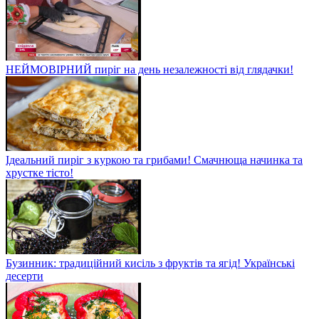
НЕЙМОВІРНИЙ пиріг на день незалежності від глядачки!
Ідеальний пиріг з куркою та грибами! Смачнюща начинка та
хрустке тісто!
Бузинник: традиційний кисіль з фруктів та ягід! Українські
десерти