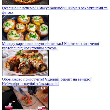
Ідеально на вечерю! Смакує кожному! Пиріг з баклажанами та
фетою
Молоду картоплю готую тільки так! Коржики з запеченої
картоплі під йогуртовим соусом!
Обов'язково приготуйте! Чудовий рецепт на вечерю!
Неймовірні голубці з баклажанів!