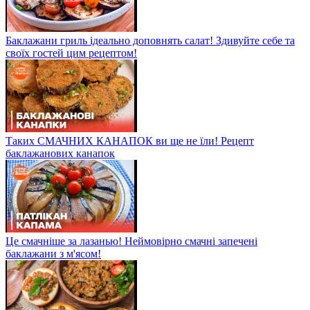
Баклажани гриль ідеально доповнять салат! Здивуйте себе та
своїх гостей цим рецептом!
Таких СМАЧНИХ КАНАПОК ви ще не їли! Рецепт
баклажанових канапок
Це смачніше за лазанью! Неймовірно смачні запечені
баклажани з м'ясом!