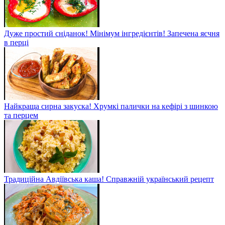
Дуже простий сніданок! Мінімум інгредієнтів! Запечена яєчня
в перці
Найкраща сирна закуска! Хрумкі палички на кефірі з шинкою
та перцем
Традиційна Авдіївська каша! Справжній український рецепт