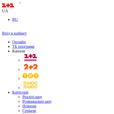
UA
RU
Вхід в кабінет
Онлайн
ТБ програма
Канали
Категорії
Реаліті-шоу
Розважальні шоу
Новини
Серіали