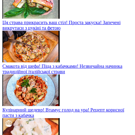
Ця страва прикрасить ваш стіл! Проста закуска! Запечені
викрутаси з цукіні та фетою
Смакота від шефа! Піца з кабачками! Незвичайна начинка
традиційної італійської страви
Кулінарний шедевр! Втамує голод на ура! Рецепт корисної
пасти з кабачка