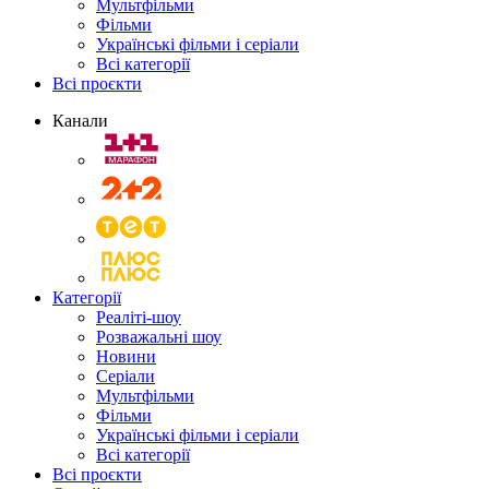
Мультфільми
Фільми
Українські фільми і серіали
Всі категорії
Всі проєкти
Канали
Категорії
Реаліті-шоу
Розважальні шоу
Новини
Серіали
Мультфільми
Фільми
Українські фільми і серіали
Всі категорії
Всі проєкти