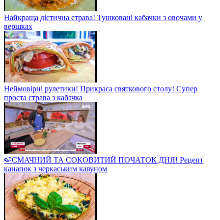
Найкраща дієтична страва! Тушковані кабачки з овочами у
вершках
Неймовірні рулетики! Прикраса святкового столу! Супер
проста страва з кабачка
🍉СМАЧНИЙ ТА СОКОВИТИЙ ПОЧАТОК ДНЯ! Рецепт
канапок з черкаським кавуном