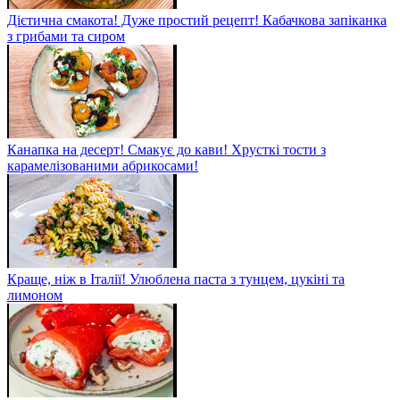
Дієтична смакота! Дуже простий рецепт! Кабачкова запіканка
з грибами та сиром
Канапка на десерт! Смакує до кави! Хрусткі тости з
карамелізованими абрикосами!
Краще, ніж в Італії! Улюблена паста з тунцем, цукіні та
лимоном