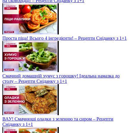
на сковорідці! – Рецепти Сніданку з 1+1
Проста піца! Всього 4 інгредієнти! – Рецепти Сніданку з 1+1
Смачний домашній хумус з горошку! Ідеальна намазка до
столу – Рецепти Сніданку з 1+1
ВАУ! Смачнющі оладки з зеленню та сиром – Рецепти
Сніданку з 1+1