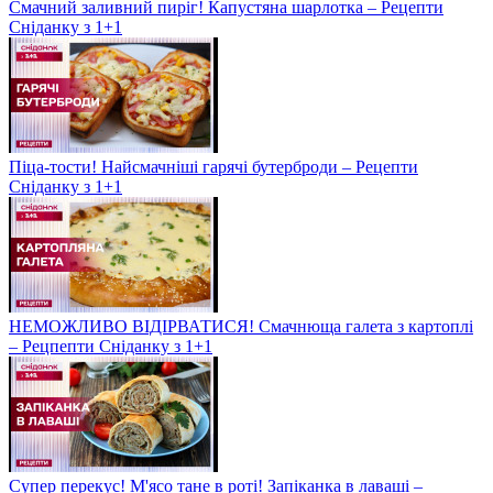
Смачний заливний пиріг! Капустяна шарлотка – Рецепти
Сніданку з 1+1
Піца-тости! Найсмачніші гарячі бутерброди – Рецепти
Сніданку з 1+1
НЕМОЖЛИВО ВІДІРВАТИСЯ! Смачнюща галета з картоплі
– Рецпепти Сніданку з 1+1
Супер перекус! М'ясо тане в роті! Запіканка в лаваші –