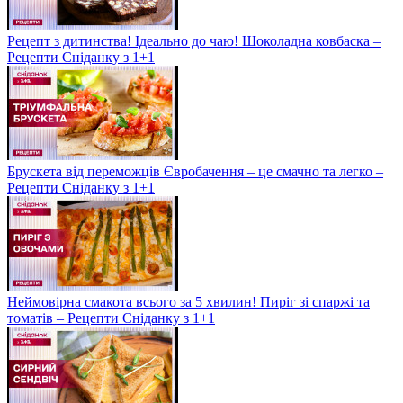
Рецепт з дитинства! Ідеально до чаю! Шоколадна ковбаска –
Рецепти Сніданку з 1+1
Брускета від переможців Євробачення – це смачно та легко –
Рецепти Сніданку з 1+1
Неймовірна смакота всього за 5 хвилин! Пиріг зі спаржі та
томатів – Рецепти Сніданку з 1+1