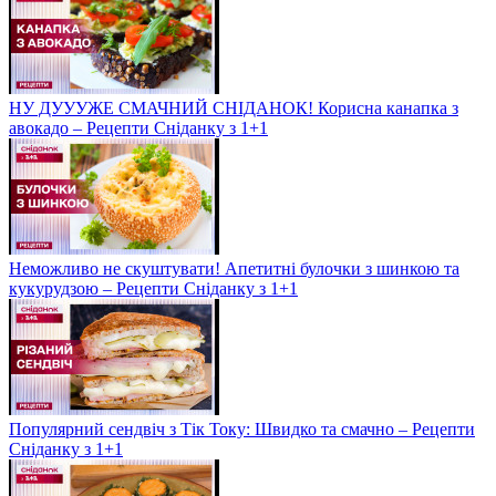
НУ ДУУУЖЕ СМАЧНИЙ СНІДАНОК! Корисна канапка з
авокадо – Рецепти Сніданку з 1+1
Неможливо не скуштувати! Апетитні булочки з шинкою та
кукурудзою – Рецепти Сніданку з 1+1
Популярний сендвіч з Тік Току: Швидко та смачно – Рецепти
Сніданку з 1+1