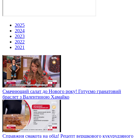
2025
2024
2023
2022
2021
Смачнющий салат до Нового року! Готуємо гранатовий
браслет з Валентиною Хамайко
Справжня смакота на обід! Рецепт вершкового кукурудзяного