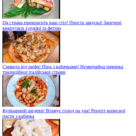
Ця страва прикрасить ваш стіл! Проста закуска! Запечені
викрутаси з цукіні та фетою
Смакота від шефа! Піца з кабачками! Незвичайна начинка
традиційної італійської страви
Кулінарний шедевр! Втамує голод на ура! Рецепт корисної
пасти з кабачка