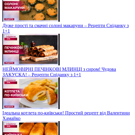
Дуже прості та смачні солоні макаруни – Рецепти Сніданку з
1+1
НЕЙМОВІРНІ ПЕЧІНКОВІ МЛИНЦІ з сиром! Чудова
ЗАКУСКА! – Рецепти Сніданку з 1+1
Ідеальна котлета по-київськи! Простий рецепт від Валентини
Хамайко