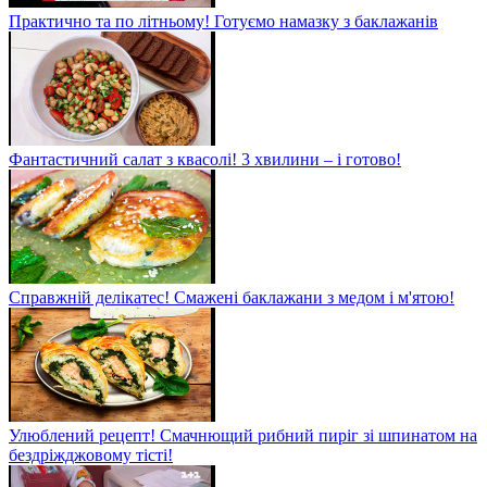
Практично та по літньому! Готуємо намазку з баклажанів
Фантастичний салат з квасолі! 3 хвилини – і готово!
Справжній делікатес! Смажені баклажани з медом і м'ятою!
Улюблений рецепт! Смачнющий рибний пиріг зі шпинатом на
бездріжджовому тісті!