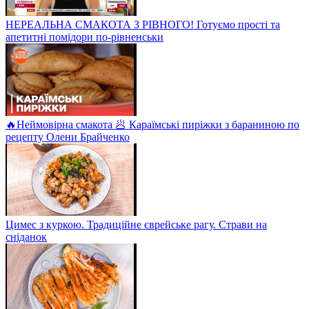
НЕРЕАЛЬНА СМАКОТА З РІВНОГО! Готуємо прості та
апетитні помідори по-рівненськи
🔥Неймовірна смакота 🥟 Караїмські пиріжки з бараниною по
рецепту Олени Брайченко
Цимес з куркою. Традиційне єврейське рагу. Страви на
сніданок