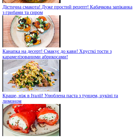
Дієтична смакота! Дуже простий рецепт! Кабачкова запіканка
з грибами та сиром
Канапка на десерт! Смакує до кави! Хрусткі тости з
карамелізованими абрикосами!
Краще, ніж в Італії! Улюблена паста з тунцем, цукіні та
лимоном