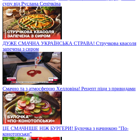
супу від Руслана Сенічкіна
ДУЖЕ СМАЧНА УКРАЇНСЬКА СТРАВА! Стручкова квасоля
запечена з сиром
Смачно та з атмосферою Хелловіна! Рецепт піци з привидами
ЦЕ СМАЧНІШЕ НІЖ БУРГЕРИ! Булочка з начинкою "По-
конотопськи"