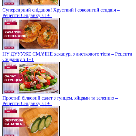
Суперсирний сніданок! Хрусткий і соковитий сендвіч –
Рецепти Сніданку з 1+1
НУ ДУУУЖЕ СМАЧНЕ хачапурі з листкового тіста – Рецепти
Сніданку з 1+1
Простий білковий салат з тунцем, яйцями та зеленню –
Рецепти Сніданку з 1+1