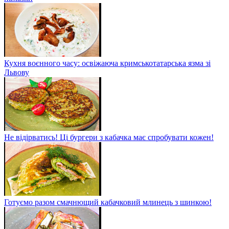
Кухня воєнного часу: освіжаюча кримськотатарська язма зі
Львову
Не відірватись! Ці бургери з кабачка має спробувати кожен!
Готуємо разом смачнющий кабачковий млинець з шинкою!