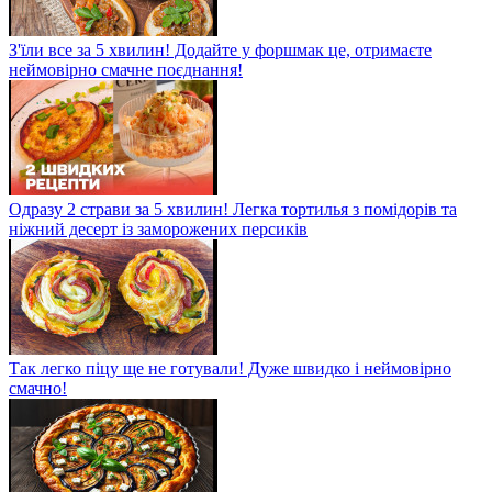
З'їли все за 5 хвилин! Додайте у форшмак це, отримаєте
неймовірно смачне поєднання!
Одразу 2 страви за 5 хвилин! Легка тортилья з помідорів та
ніжний десерт із заморожених персиків
Так легко піцу ще не готували! Дуже швидко і неймовірно
смачно!