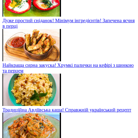
Дуже простий сніданок! Мінімум інгредієнтів! Запечена яєчня
в перці
Найкраща сирна закуска! Хрумкі палички на кефірі з шинкою
та перцем
Традиційна Авдіївська каша! Справжній український рецепт