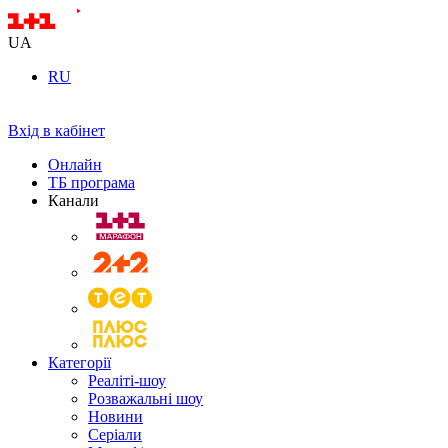
UA
RU
Вхід в кабінет
Онлайн
ТБ програма
Канали
Категорії
Реаліті-шоу
Розважальні шоу
Новини
Серіали