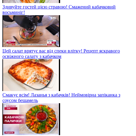
Здивуйте гостей цією стравою! Смажений кабачковий
восьминіг!
Цей салат врятує вас від спеки влітку! Рецепт яскравого
освіжного салату з кабачком
Смакує всім! Лазанья з кабачків! Неймовірна запіканка з
соусом бешамель