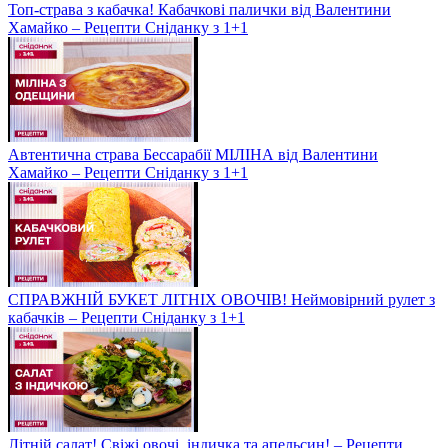
Топ-страва з кабачка! Кабачкові палички від Валентини
Хамайко – Рецепти Сніданку з 1+1
Автентична страва Бессарабії МІЛІНА від Валентини
Хамайко – Рецепти Сніданку з 1+1
СПРАВЖНІЙ БУКЕТ ЛІТНІХ ОВОЧІВ! Неймовірний рулет з
кабачків – Рецепти Сніданку з 1+1
Літній салат! Свіжі овочі, індичка та апельсин! – Рецепти