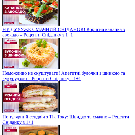
НУ ДУУУЖЕ СМАЧНИЙ СНІДАНОК! Корисна канапка з
авокадо – Рецепти Сніданку з 1+1
Неможливо не скуштувати! Апетитні булочки з шинкою та
кукурудзою – Рецепти Сніданку з 1+1
Популярний сендвіч з Тік Току: Швидко та смачно – Рецепти
Сніданку з 1+1