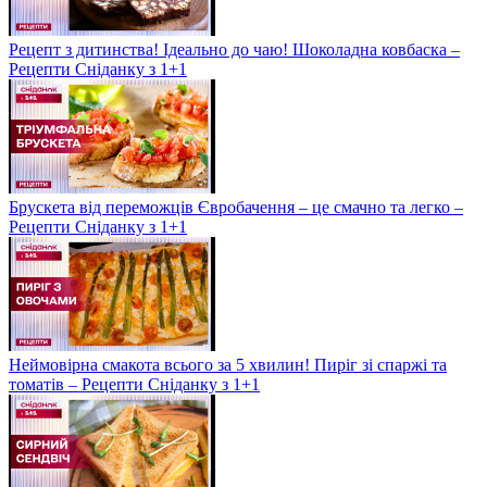
Рецепт з дитинства! Ідеально до чаю! Шоколадна ковбаска –
Рецепти Сніданку з 1+1
Брускета від переможців Євробачення – це смачно та легко –
Рецепти Сніданку з 1+1
Неймовірна смакота всього за 5 хвилин! Пиріг зі спаржі та
томатів – Рецепти Сніданку з 1+1