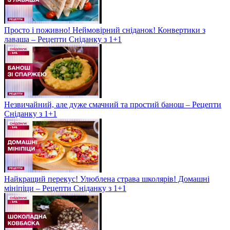
Просто і поживно! Неймовірний сніданок! Конвертики з
лаваша – Рецепти Сніданку з 1+1
Незвичайний, але дуже смачний та простий банош – Рецепти
Сніданку з 1+1
Найкращий перекус! Улюблена страва школярів! Домашні
мініпіци – Рецепти Сніданку з 1+1