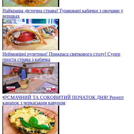
Найкраща дієтична страва! Тушковані кабачки з овочами у
вершках
Неймовірні рулетики! Прикраса святкового столу! Супер
проста страва з кабачка
🍉СМАЧНИЙ ТА СОКОВИТИЙ ПОЧАТОК ДНЯ! Рецепт
канапок з черкаським кавуном