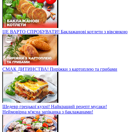
ЦЕ ВАРТО СПРОБУВАТИ! Баклажанові котлети з вівсянкою
СМАК ДИТИНСТВА! Пиріжки з картоплею та грибами
Шедевр грецької кухні! Найкращий рецепт мусаки!
Неймовірна м'ясна запіканка з баклажанами!