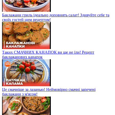
Баклажани гриль ідеально доповнять салат! Здивуйте себе та
своїх гостей цим рецептом!
Таких СМАЧНИХ КАНАПОК ви ще не їли! Рецепт
баклажанових канапок
Це смачніше за лазанью! Неймовірно смачні запечені
баклажани з м'ясом!