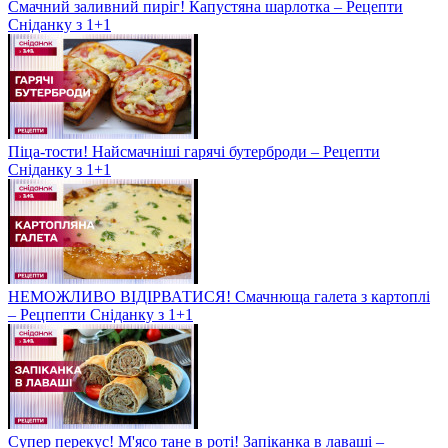
Смачний заливний пиріг! Капустяна шарлотка – Рецепти
Сніданку з 1+1
Піца-тости! Найсмачніші гарячі бутерброди – Рецепти
Сніданку з 1+1
НЕМОЖЛИВО ВІДІРВАТИСЯ! Смачнюща галета з картоплі
– Рецпепти Сніданку з 1+1
Супер перекус! М'ясо тане в роті! Запіканка в лаваші –