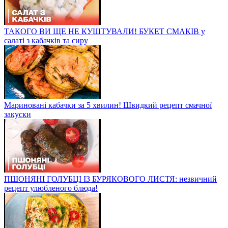
ТАКОГО ВИ ЩЕ НЕ КУШТУВАЛИ! БУКЕТ СМАКІВ у
салаті з кабачків та сиру
Мариновані кабачки за 5 хвилин! Швидкий рецепт смачної
закуски
ПШОНЯНІ ГОЛУБЦІ ІЗ БУРЯКОВОГО ЛИСТЯ: незвичний
рецепт улюбленого блюда!