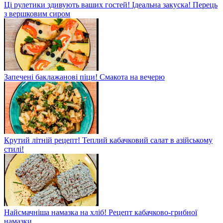
Ці рулетики здивують ваших гостей! Ідеальна закуска! Перець
з вершковим сиром
Запечені баклажанові піци! Смакота на вечерю
Крутий літній рецепт! Теплий кабачковий салат в азійському
стилі!
Найсмачніша намазка на хліб! Рецепт кабачково-грибної
намазки