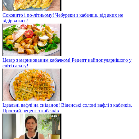
Соковито і по-літньому! Чебуреки з кабачків, від яких не
відірватись!
Цезар з маринованим кабачком! Рецепт найпопулярнішого у
світі салату!
Ідеальні вафлі на сніданок! Віденські солоні вафлі з кабачків.
Простий рецепт з кабачків