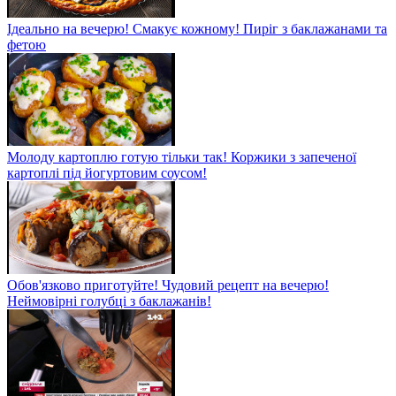
Ідеально на вечерю! Смакує кожному! Пиріг з баклажанами та
фетою
Молоду картоплю готую тільки так! Коржики з запеченої
картоплі під йогуртовим соусом!
Обов'язково приготуйте! Чудовий рецепт на вечерю!
Неймовірні голубці з баклажанів!