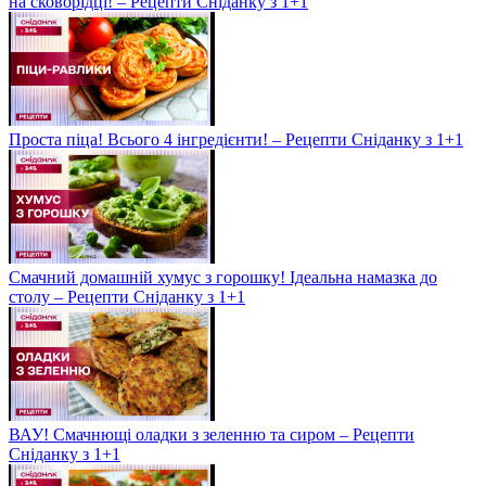
на сковорідці! – Рецепти Сніданку з 1+1
Проста піца! Всього 4 інгредієнти! – Рецепти Сніданку з 1+1
Смачний домашній хумус з горошку! Ідеальна намазка до
столу – Рецепти Сніданку з 1+1
ВАУ! Смачнющі оладки з зеленню та сиром – Рецепти
Сніданку з 1+1