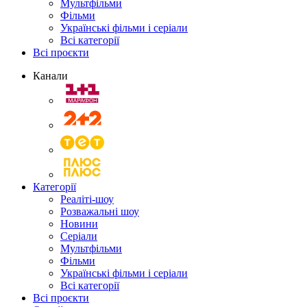
Мультфільми
Фільми
Українські фільми і серіали
Всі категорії
Всі проєкти
Канали
Категорії
Реаліті-шоу
Розважальні шоу
Новини
Серіали
Мультфільми
Фільми
Українські фільми і серіали
Всі категорії
Всі проєкти