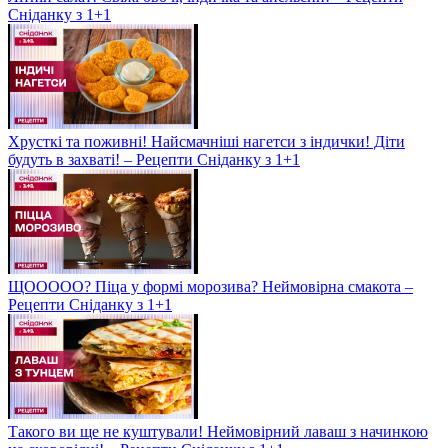
Сніданку з 1+1
Хрусткі та поживні! Найсмачніші нагетси з індички! Діти
будуть в захваті! – Рецепти Сніданку з 1+1
ЩООООО? Піца у формі морозива? Неймовірна смакота –
Рецепти Сніданку з 1+1
Такого ви ще не куштували! Неймовірний лаваш з начинкою