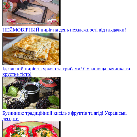
НЕЙМОВІРНИЙ пиріг на день незалежності від глядачки!
Ідеальний пиріг з куркою та грибами! Смачнюща начинка та
хрустке тісто!
Бузинник: традиційний кисіль з фруктів та ягід! Українські
десерти