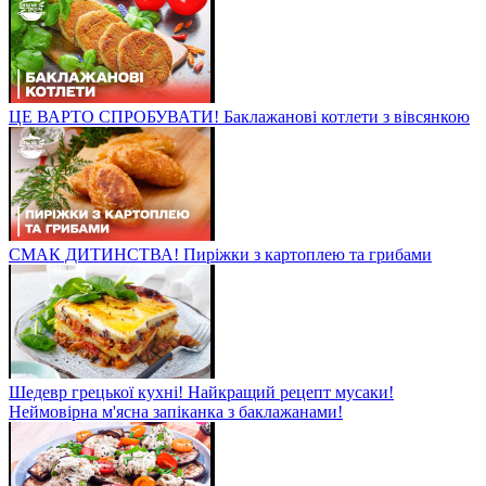
ЦЕ ВАРТО СПРОБУВАТИ! Баклажанові котлети з вівсянкою
СМАК ДИТИНСТВА! Пиріжки з картоплею та грибами
Шедевр грецької кухні! Найкращий рецепт мусаки!
Неймовірна м'ясна запіканка з баклажанами!