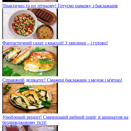
Практично та по літньому! Готуємо намазку з баклажанів
Фантастичний салат з квасолі! 3 хвилини – і готово!
Справжній делікатес! Смажені баклажани з медом і м'ятою!
Улюблений рецепт! Смачнющий рибний пиріг зі шпинатом на
бездріжджовому тісті!