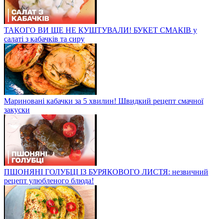
ТАКОГО ВИ ЩЕ НЕ КУШТУВАЛИ! БУКЕТ СМАКІВ у
салаті з кабачків та сиру
Мариновані кабачки за 5 хвилин! Швидкий рецепт смачної
закуски
ПШОНЯНІ ГОЛУБЦІ ІЗ БУРЯКОВОГО ЛИСТЯ: незвичний
рецепт улюбленого блюда!