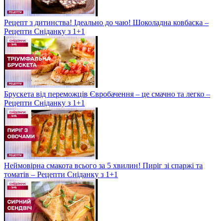
Рецепт з дитинства! Ідеально до чаю! Шоколадна ковбаска –
Рецепти Сніданку з 1+1
Брускета від переможців Євробачення – це смачно та легко –
Рецепти Сніданку з 1+1
Неймовірна смакота всього за 5 хвилин! Пиріг зі спаржі та
томатів – Рецепти Сніданку з 1+1