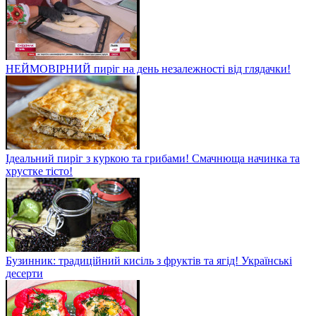
НЕЙМОВІРНИЙ пиріг на день незалежності від глядачки!
Ідеальний пиріг з куркою та грибами! Смачнюща начинка та
хрустке тісто!
Бузинник: традиційний кисіль з фруктів та ягід! Українські
десерти