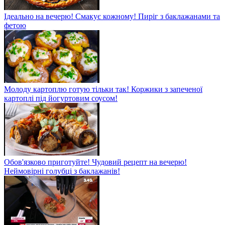
Ідеально на вечерю! Смакує кожному! Пиріг з баклажанами та
фетою
Молоду картоплю готую тільки так! Коржики з запеченої
картоплі під йогуртовим соусом!
Обов'язково приготуйте! Чудовий рецепт на вечерю!
Неймовірні голубці з баклажанів!