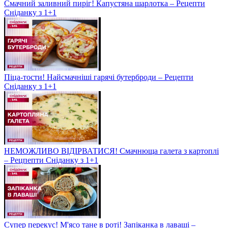
Смачний заливний пиріг! Капустяна шарлотка – Рецепти
Сніданку з 1+1
Піца-тости! Найсмачніші гарячі бутерброди – Рецепти
Сніданку з 1+1
НЕМОЖЛИВО ВІДІРВАТИСЯ! Смачнюща галета з картоплі
– Рецпепти Сніданку з 1+1
Супер перекус! М'ясо тане в роті! Запіканка в лаваші –