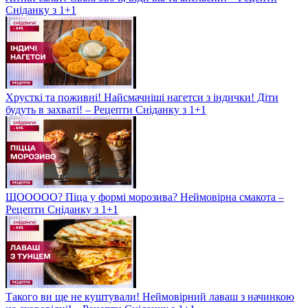
Сніданку з 1+1
Хрусткі та поживні! Найсмачніші нагетси з індички! Діти
будуть в захваті! – Рецепти Сніданку з 1+1
ЩООООО? Піца у формі морозива? Неймовірна смакота –
Рецепти Сніданку з 1+1
Такого ви ще не куштували! Неймовірний лаваш з начинкою