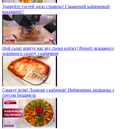
Здивуйте гостей цією стравою! Смажений кабачковий
восьминіг!
Цей салат врятує вас від спеки влітку! Рецепт яскравого
освіжного салату з кабачком
Смакує всім! Лазанья з кабачків! Неймовірна запіканка з
соусом бешамель