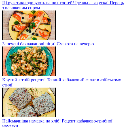
Ці рулетики здивують ваших гостей! Ідеальна закуска! Перець
з вершковим сиром
Запечені баклажанові піци! Смакота на вечерю
Крутий літній рецепт! Теплий кабачковий салат в азійському
стилі!
Найсмачніша намазка на хліб! Рецепт кабачково-грибної
намазки