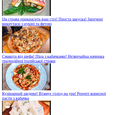
Ця страва прикрасить ваш стіл! Проста закуска! Запечені
викрутаси з цукіні та фетою
Смакота від шефа! Піца з кабачками! Незвичайна начинка
традиційної італійської страви
Кулінарний шедевр! Втамує голод на ура! Рецепт корисної
пасти з кабачка