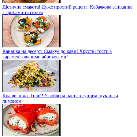
Дієтична смакота! Дуже простий рецепт! Кабачкова запіканка
з грибами та сиром
Канапка на десерт! Смакує до кави! Хрусткі тости з
карамелізованими абрикосами!
Краще, ніж в Італії! Улюблена паста з тунцем, цукіні та
лимоном