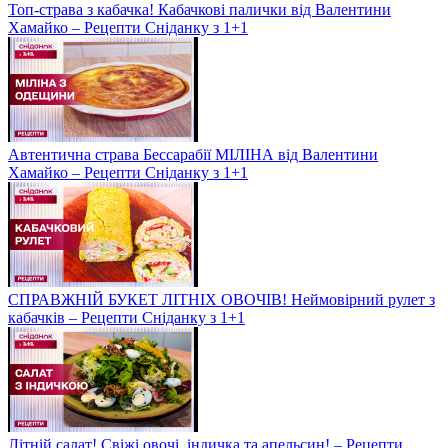
Топ-страва з кабачка! Кабачкові палички від Валентини
Хамайко – Рецепти Сніданку з 1+1
Автентична страва Бессарабії МІЛІНА від Валентини
Хамайко – Рецепти Сніданку з 1+1
СПРАВЖНІЙ БУКЕТ ЛІТНІХ ОВОЧІВ! Неймовірний рулет з
кабачків – Рецепти Сніданку з 1+1
Літній салат! Свіжі овочі, індичка та апельсин! – Рецепти