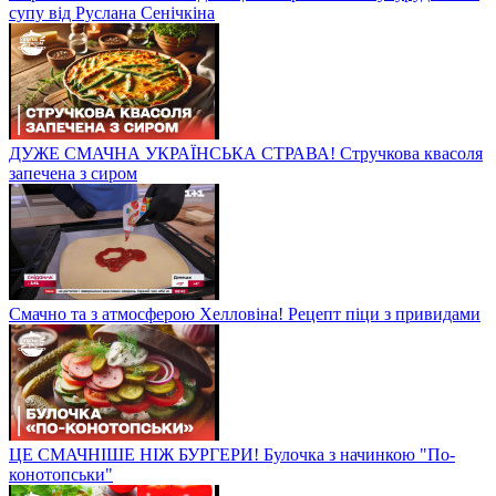
супу від Руслана Сенічкіна
ДУЖЕ СМАЧНА УКРАЇНСЬКА СТРАВА! Стручкова квасоля
запечена з сиром
Смачно та з атмосферою Хелловіна! Рецепт піци з привидами
ЦЕ СМАЧНІШЕ НІЖ БУРГЕРИ! Булочка з начинкою "По-
конотопськи"