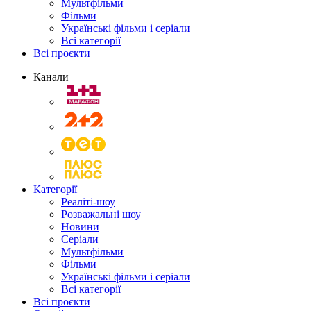
Мультфільми
Фільми
Українські фільми і серіали
Всі категорії
Всі проєкти
Канали
Категорії
Реаліті-шоу
Розважальні шоу
Новини
Серіали
Мультфільми
Фільми
Українські фільми і серіали
Всі категорії
Всі проєкти