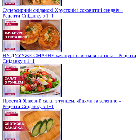
Суперсирний сніданок! Хрусткий і соковитий сендвіч –
Рецепти Сніданку з 1+1
НУ ДУУУЖЕ СМАЧНЕ хачапурі з листкового тіста – Рецепти
Сніданку з 1+1
Простий білковий салат з тунцем, яйцями та зеленню –
Рецепти Сніданку з 1+1