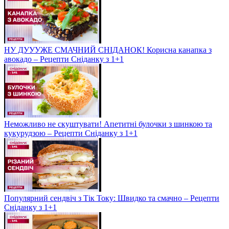
НУ ДУУУЖЕ СМАЧНИЙ СНІДАНОК! Корисна канапка з
авокадо – Рецепти Сніданку з 1+1
Неможливо не скуштувати! Апетитні булочки з шинкою та
кукурудзою – Рецепти Сніданку з 1+1
Популярний сендвіч з Тік Току: Швидко та смачно – Рецепти
Сніданку з 1+1