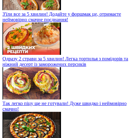
З'їли все за 5 хвилин! Додайте у форшмак це, отримаєте
неймовірно смачне поєднання!
Одразу 2 страви за 5 хвилин! Легка тортилья з помідорів та
ніжний десерт із заморожених персиків
Так легко піцу ще не готували! Дуже швидко і неймовірно
смачно!