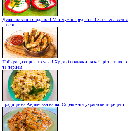
Дуже простий сніданок! Мінімум інгредієнтів! Запечена яєчня
в перці
Найкраща сирна закуска! Хрумкі палички на кефірі з шинкою
та перцем
Традиційна Авдіївська каша! Справжній український рецепт