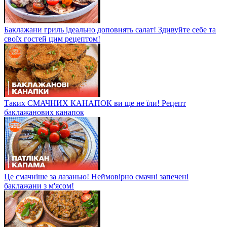
Баклажани гриль ідеально доповнять салат! Здивуйте себе та
своїх гостей цим рецептом!
Таких СМАЧНИХ КАНАПОК ви ще не їли! Рецепт
баклажанових канапок
Це смачніше за лазанью! Неймовірно смачні запечені
баклажани з м'ясом!