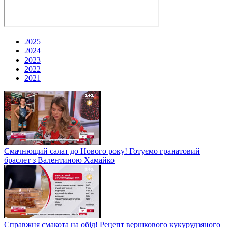
2025
2024
2023
2022
2021
Смачнющий салат до Нового року! Готуємо гранатовий
браслет з Валентиною Хамайко
Справжня смакота на обід! Рецепт вершкового кукурудзяного