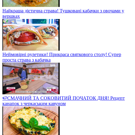
Найкраща дієтична страва! Тушковані кабачки з овочами у
вершках
Неймовірні рулетики! Прикраса святкового столу! Супер
проста страва з кабачка
🍉СМАЧНИЙ ТА СОКОВИТИЙ ПОЧАТОК ДНЯ! Рецепт
канапок з черкаським кавуном