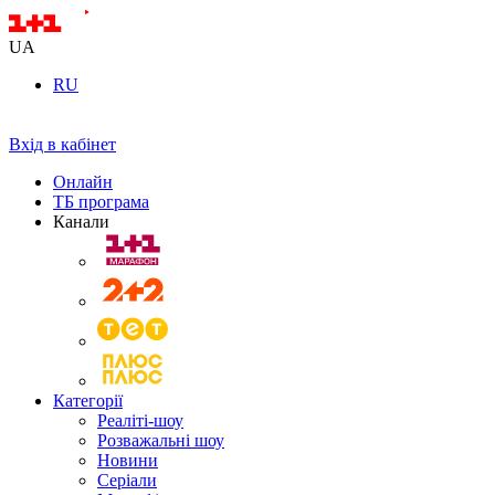
UA
RU
Вхід в кабінет
Онлайн
ТБ програма
Канали
Категорії
Реаліті-шоу
Розважальні шоу
Новини
Серіали