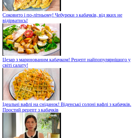
Соковито і по-літньому! Чебуреки з кабачків, від яких не
відірватись!
Цезар з маринованим кабачком! Рецепт найпопулярнішого у
світі салату!
Ідеальні вафлі на сніданок! Віденські солоні вафлі з кабачків.
Простий рецепт з кабачків