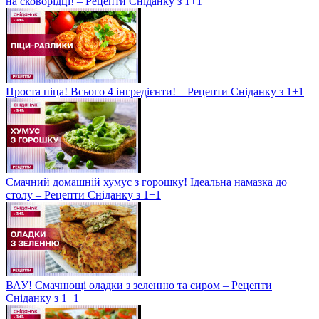
на сковорідці! – Рецепти Сніданку з 1+1
Проста піца! Всього 4 інгредієнти! – Рецепти Сніданку з 1+1
Смачний домашній хумус з горошку! Ідеальна намазка до
столу – Рецепти Сніданку з 1+1
ВАУ! Смачнющі оладки з зеленню та сиром – Рецепти
Сніданку з 1+1