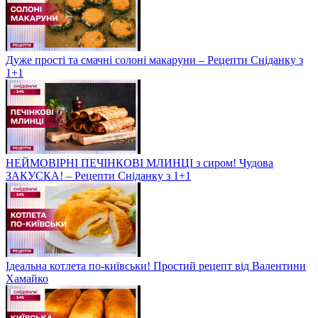
Дуже прості та смачні солоні макаруни – Рецепти Сніданку з
1+1
НЕЙМОВІРНІ ПЕЧІНКОВІ МЛИНЦІ з сиром! Чудова
ЗАКУСКА! – Рецепти Сніданку з 1+1
Ідеальна котлета по-київськи! Простий рецепт від Валентини
Хамайко