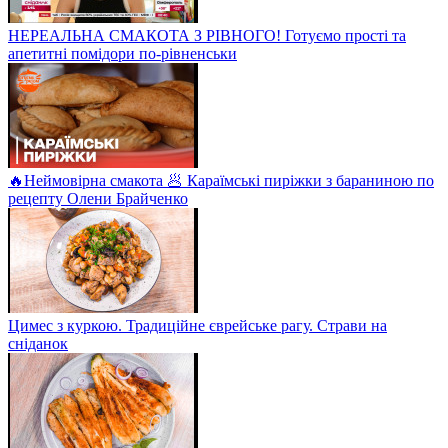
НЕРЕАЛЬНА СМАКОТА З РІВНОГО! Готуємо прості та
апетитні помідори по-рівненськи
🔥Неймовірна смакота 🥟 Караїмські пиріжки з бараниною по
рецепту Олени Брайченко
Цимес з куркою. Традиційне єврейське рагу. Страви на
сніданок