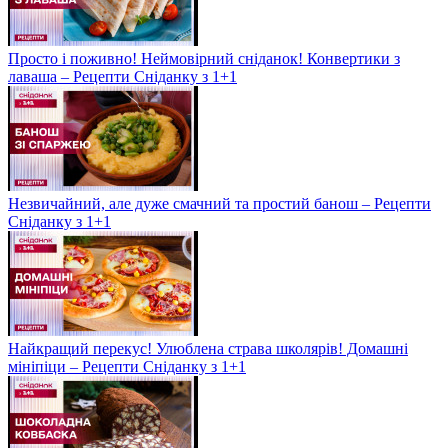
Просто і поживно! Неймовірний сніданок! Конвертики з
лаваша – Рецепти Сніданку з 1+1
Незвичайний, але дуже смачний та простий банош – Рецепти
Сніданку з 1+1
Найкращий перекус! Улюблена страва школярів! Домашні
мініпіци – Рецепти Сніданку з 1+1