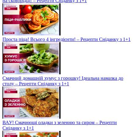
на сковорідці! – Рецепти Сніданку з 1+1
Проста піца! Всього 4 інгредієнти! – Рецепти Сніданку з 1+1
Смачний домашній хумус з горошку! Ідеальна намазка до
столу – Рецепти Сніданку з 1+1
ВАУ! Смачнющі оладки з зеленню та сиром – Рецепти
Сніданку з 1+1