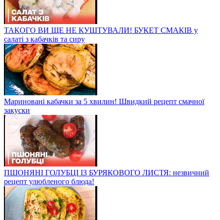
ТАКОГО ВИ ЩЕ НЕ КУШТУВАЛИ! БУКЕТ СМАКІВ у
салаті з кабачків та сиру
Мариновані кабачки за 5 хвилин! Швидкий рецепт смачної
закуски
ПШОНЯНІ ГОЛУБЦІ ІЗ БУРЯКОВОГО ЛИСТЯ: незвичний
рецепт улюбленого блюда!