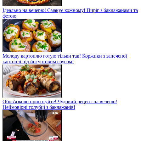
Ідеально на вечерю! Смакує кожному! Пиріг з баклажанами та
фетою
Молоду картоплю готую тільки так! Коржики з запеченої
картоплі під йогуртовим соусом!
Обов'язково приготуйте! Чудовий рецепт на вечерю!
Неймовірні голубці з баклажанів!