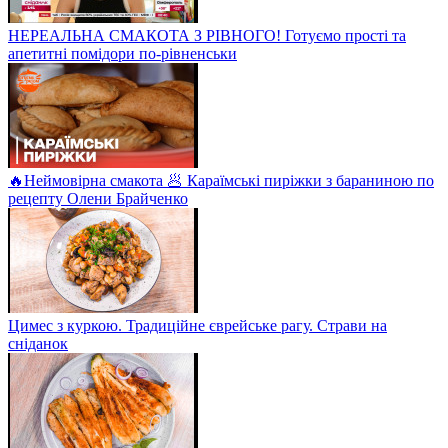
НЕРЕАЛЬНА СМАКОТА З РІВНОГО! Готуємо прості та
апетитні помідори по-рівненськи
🔥Неймовірна смакота 🥟 Караїмські пиріжки з бараниною по
рецепту Олени Брайченко
Цимес з куркою. Традиційне єврейське рагу. Страви на
сніданок