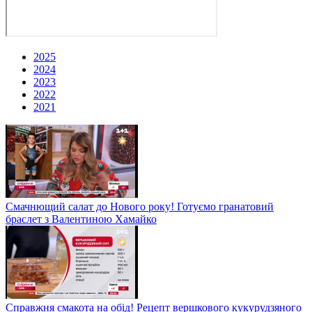
2025
2024
2023
2022
2021
Смачнющий салат до Нового року! Готуємо гранатовий
браслет з Валентиною Хамайко
Справжня смакота на обід! Рецепт вершкового кукурудзяного