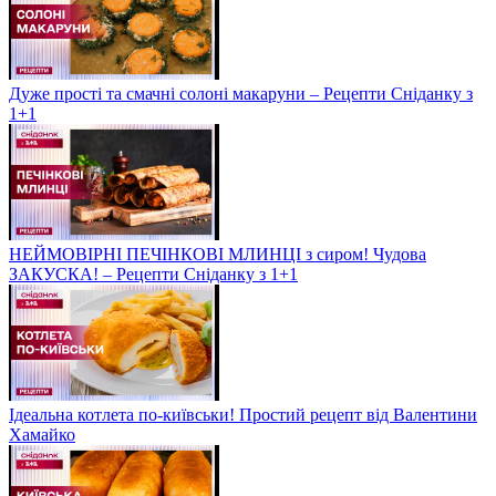
Дуже прості та смачні солоні макаруни – Рецепти Сніданку з
1+1
НЕЙМОВІРНІ ПЕЧІНКОВІ МЛИНЦІ з сиром! Чудова
ЗАКУСКА! – Рецепти Сніданку з 1+1
Ідеальна котлета по-київськи! Простий рецепт від Валентини
Хамайко