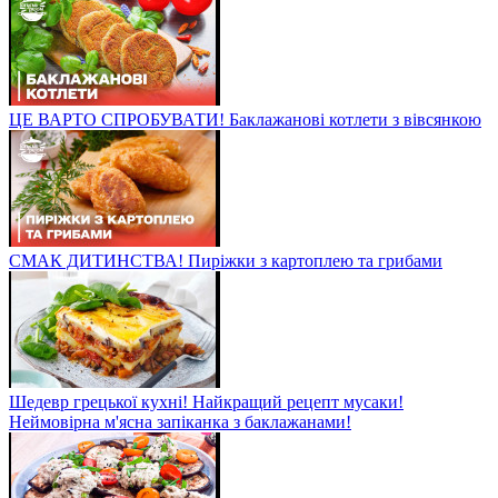
ЦЕ ВАРТО СПРОБУВАТИ! Баклажанові котлети з вівсянкою
СМАК ДИТИНСТВА! Пиріжки з картоплею та грибами
Шедевр грецької кухні! Найкращий рецепт мусаки!
Неймовірна м'ясна запіканка з баклажанами!