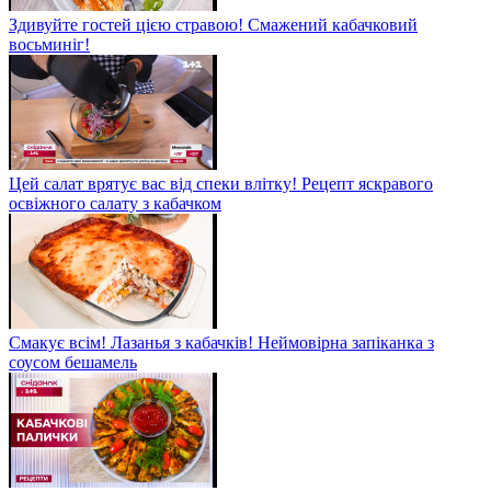
Здивуйте гостей цією стравою! Смажений кабачковий
восьминіг!
Цей салат врятує вас від спеки влітку! Рецепт яскравого
освіжного салату з кабачком
Смакує всім! Лазанья з кабачків! Неймовірна запіканка з
соусом бешамель