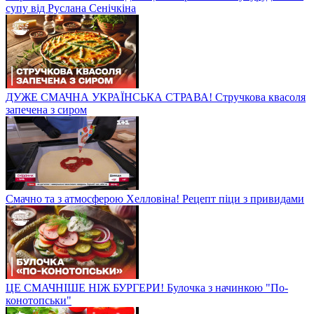
супу від Руслана Сенічкіна
ДУЖЕ СМАЧНА УКРАЇНСЬКА СТРАВА! Стручкова квасоля
запечена з сиром
Смачно та з атмосферою Хелловіна! Рецепт піци з привидами
ЦЕ СМАЧНІШЕ НІЖ БУРГЕРИ! Булочка з начинкою "По-
конотопськи"