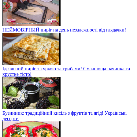
НЕЙМОВІРНИЙ пиріг на день незалежності від глядачки!
Ідеальний пиріг з куркою та грибами! Смачнюща начинка та
хрустке тісто!
Бузинник: традиційний кисіль з фруктів та ягід! Українські
десерти