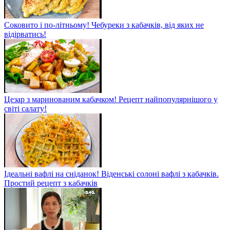
Соковито і по-літньому! Чебуреки з кабачків, від яких не
відірватись!
Цезар з маринованим кабачком! Рецепт найпопулярнішого у
світі салату!
Ідеальні вафлі на сніданок! Віденські солоні вафлі з кабачків.
Простий рецепт з кабачків