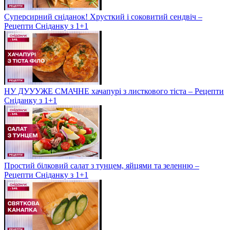
Суперсирний сніданок! Хрусткий і соковитий сендвіч –
Рецепти Сніданку з 1+1
НУ ДУУУЖЕ СМАЧНЕ хачапурі з листкового тіста – Рецепти
Сніданку з 1+1
Простий білковий салат з тунцем, яйцями та зеленню –
Рецепти Сніданку з 1+1