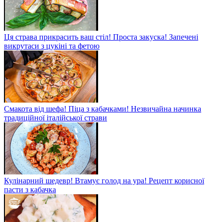
Ця страва прикрасить ваш стіл! Проста закуска! Запечені
викрутаси з цукіні та фетою
Смакота від шефа! Піца з кабачками! Незвичайна начинка
традиційної італійської страви
Кулінарний шедевр! Втамує голод на ура! Рецепт корисної
пасти з кабачка