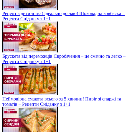
Рецепт з дитинства! Ідеально до чаю! Шоколадна ковбаска –
Рецепти Сніданку з 1+1
Брускета від переможців Євробачення – це смачно та легко –
Рецепти Сніданку з 1+1
Неймовірна смакота всього за 5 хвилин! Пиріг зі спаржі та
томатів – Рецепти Сніданку з 1+1