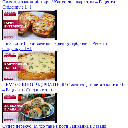
Смачний заливний пиріг! Капустяна шарлотка – Рецепти
Сніданку з 1+1
Піца-тости! Найсмачніші гарячі бутерброди – Рецепти
Сніданку з 1+1
НЕМОЖЛИВО ВІДІРВАТИСЯ! Смачнюща галета з картоплі
– Рецпепти Сніданку з 1+1
Супер перекус! М'ясо тане в роті! Запіканка в лаваші –