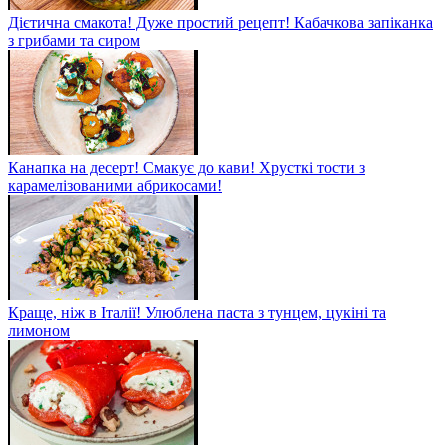
Дієтична смакота! Дуже простий рецепт! Кабачкова запіканка
з грибами та сиром
Канапка на десерт! Смакує до кави! Хрусткі тости з
карамелізованими абрикосами!
Краще, ніж в Італії! Улюблена паста з тунцем, цукіні та
лимоном