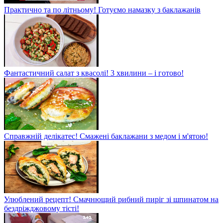
Практично та по літньому! Готуємо намазку з баклажанів
Фантастичний салат з квасолі! 3 хвилини – і готово!
Справжній делікатес! Смажені баклажани з медом і м'ятою!
Улюблений рецепт! Смачнющий рибний пиріг зі шпинатом на
бездріжджовому тісті!