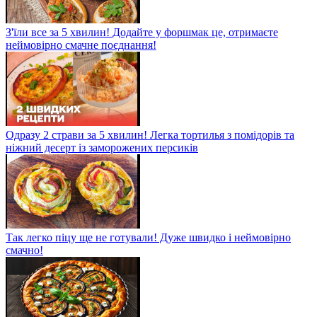
З'їли все за 5 хвилин! Додайте у форшмак це, отримаєте
неймовірно смачне поєднання!
Одразу 2 страви за 5 хвилин! Легка тортилья з помідорів та
ніжний десерт із заморожених персиків
Так легко піцу ще не готували! Дуже швидко і неймовірно
смачно!