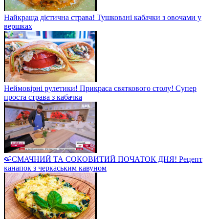
Найкраща дієтична страва! Тушковані кабачки з овочами у
вершках
Неймовірні рулетики! Прикраса святкового столу! Супер
проста страва з кабачка
🍉СМАЧНИЙ ТА СОКОВИТИЙ ПОЧАТОК ДНЯ! Рецепт
канапок з черкаським кавуном