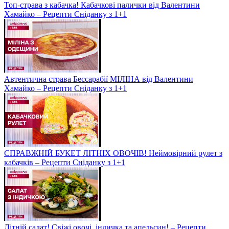
Топ-страва з кабачка! Кабачкові палички від Валентини
Хамайко – Рецепти Сніданку з 1+1
Автентична страва Бессарабії МІЛІНА від Валентини
Хамайко – Рецепти Сніданку з 1+1
СПРАВЖНІЙ БУКЕТ ЛІТНІХ ОВОЧІВ! Неймовірний рулет з
кабачків – Рецепти Сніданку з 1+1
Літній салат! Свіжі овочі, індичка та апельсин! – Рецепти