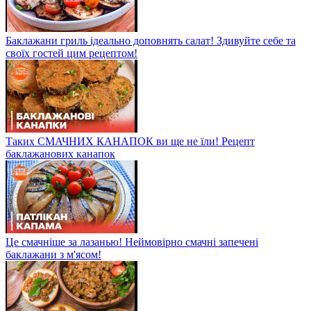
Баклажани гриль ідеально доповнять салат! Здивуйте себе та
своїх гостей цим рецептом!
Таких СМАЧНИХ КАНАПОК ви ще не їли! Рецепт
баклажанових канапок
Це смачніше за лазанью! Неймовірно смачні запечені
баклажани з м'ясом!