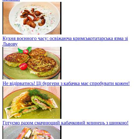
Кухня воєнного часу: освіжаюча кримськотатарська язма зі
Львову
Не відірватись! Ці бургери з кабачка має спробувати кожен!
Готуємо разом смачнющий кабачковий млинець з шинкою!