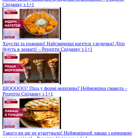
Сніданку з 1+1
Хрусткі та поживні! Найсмачніші нагетси з індички! Діти
будуть в захваті! – Рецепти Сніданку з 1+1
ЩООООО? Піца у формі морозива? Неймовірна смакота –
Рецепти Сніданку з 1+1
Такого ви ще не куштували! Неймовірний лаваш з начинкою