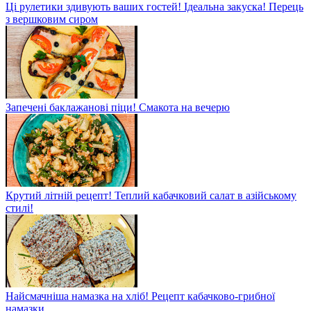
Ці рулетики здивують ваших гостей! Ідеальна закуска! Перець
з вершковим сиром
Запечені баклажанові піци! Смакота на вечерю
Крутий літній рецепт! Теплий кабачковий салат в азійському
стилі!
Найсмачніша намазка на хліб! Рецепт кабачково-грибної
намазки