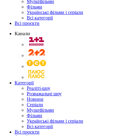
Мультфільми
Фільми
Українські фільми і серіали
Всі категорії
Всі проєкти
Канали
Категорії
Реаліті-шоу
Розважальні шоу
Новини
Серіали
Мультфільми
Фільми
Українські фільми і серіали
Всі категорії
Всі проєкти