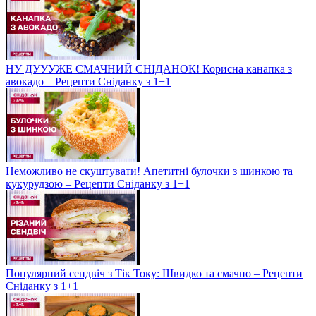
НУ ДУУУЖЕ СМАЧНИЙ СНІДАНОК! Корисна канапка з
авокадо – Рецепти Сніданку з 1+1
Неможливо не скуштувати! Апетитні булочки з шинкою та
кукурудзою – Рецепти Сніданку з 1+1
Популярний сендвіч з Тік Току: Швидко та смачно – Рецепти
Сніданку з 1+1