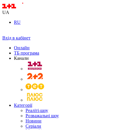
UA
RU
Вхід в кабінет
Онлайн
ТБ програма
Канали
Категорії
Реаліті-шоу
Розважальні шоу
Новини
Серіали