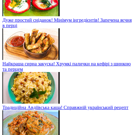
Дуже простий сніданок! Мінімум інгредієнтів! Запечена яєчня
в перці
Найкраща сирна закуска! Хрумкі палички на кефірі з шинкою
та перцем
Традиційна Авдіївська каша! Справжній український рецепт