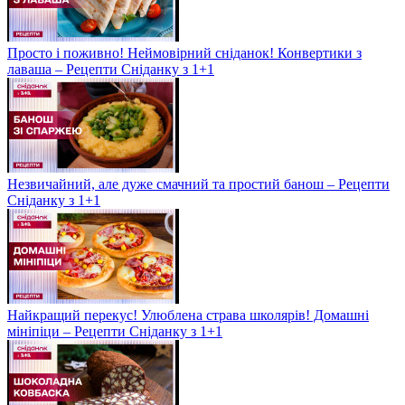
Просто і поживно! Неймовірний сніданок! Конвертики з
лаваша – Рецепти Сніданку з 1+1
Незвичайний, але дуже смачний та простий банош – Рецепти
Сніданку з 1+1
Найкращий перекус! Улюблена страва школярів! Домашні
мініпіци – Рецепти Сніданку з 1+1