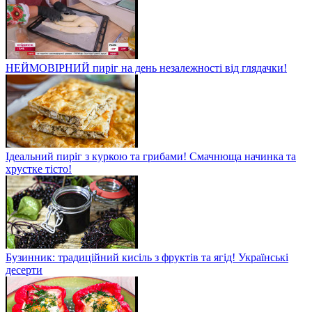
НЕЙМОВІРНИЙ пиріг на день незалежності від глядачки!
Ідеальний пиріг з куркою та грибами! Смачнюща начинка та
хрустке тісто!
Бузинник: традиційний кисіль з фруктів та ягід! Українські
десерти