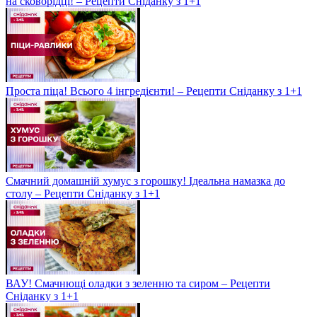
на сковорідці! – Рецепти Сніданку з 1+1
Проста піца! Всього 4 інгредієнти! – Рецепти Сніданку з 1+1
Смачний домашній хумус з горошку! Ідеальна намазка до
столу – Рецепти Сніданку з 1+1
ВАУ! Смачнющі оладки з зеленню та сиром – Рецепти
Сніданку з 1+1