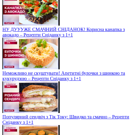
НУ ДУУУЖЕ СМАЧНИЙ СНІДАНОК! Корисна канапка з
авокадо – Рецепти Сніданку з 1+1
Неможливо не скуштувати! Апетитні булочки з шинкою та
кукурудзою – Рецепти Сніданку з 1+1
Популярний сендвіч з Тік Току: Швидко та смачно – Рецепти
Сніданку з 1+1