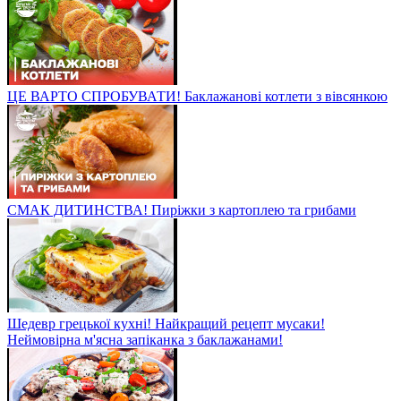
ЦЕ ВАРТО СПРОБУВАТИ! Баклажанові котлети з вівсянкою
СМАК ДИТИНСТВА! Пиріжки з картоплею та грибами
Шедевр грецької кухні! Найкращий рецепт мусаки!
Неймовірна м'ясна запіканка з баклажанами!