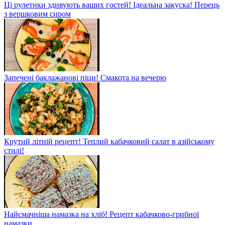
Ці рулетики здивують ваших гостей! Ідеальна закуска! Перець
з вершковим сиром
Запечені баклажанові піци! Смакота на вечерю
Крутий літній рецепт! Теплий кабачковий салат в азійському
стилі!
Найсмачніша намазка на хліб! Рецепт кабачково-грибної
намазки