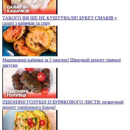
ТАКОГО ВИ ЩЕ НЕ КУШТУВАЛИ! БУКЕТ СМАКІВ у
салаті з кабачків та сиру
Мариновані кабачки за 5 хвилин! Швидкий рецепт смачної
закуски
ПШОНЯНІ ГОЛУБЦІ ІЗ БУРЯКОВОГО ЛИСТЯ: незвичний
рецепт улюбленого блюда!