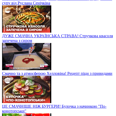
супу від Руслана Сенічкіна
ДУЖЕ СМАЧНА УКРАЇНСЬКА СТРАВА! Стручкова квасоля
запечена з сиром
Смачно та з атмосферою Хелловіна! Рецепт піци з привидами
ЦЕ СМАЧНІШЕ НІЖ БУРГЕРИ! Булочка з начинкою "По-
конотопськи"