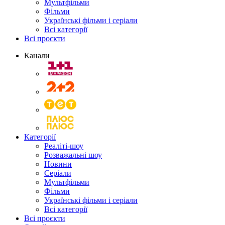
Мультфільми
Фільми
Українські фільми і серіали
Всі категорії
Всі проєкти
Канали
Категорії
Реаліті-шоу
Розважальні шоу
Новини
Серіали
Мультфільми
Фільми
Українські фільми і серіали
Всі категорії
Всі проєкти