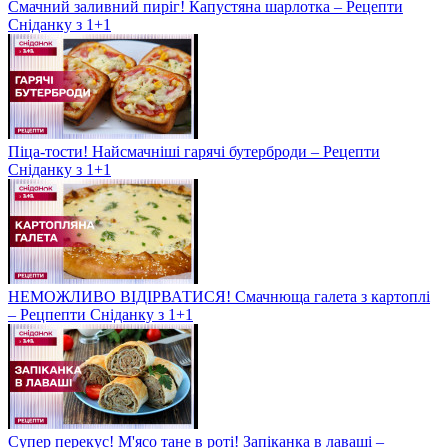
Смачний заливний пиріг! Капустяна шарлотка – Рецепти
Сніданку з 1+1
Піца-тости! Найсмачніші гарячі бутерброди – Рецепти
Сніданку з 1+1
НЕМОЖЛИВО ВІДІРВАТИСЯ! Смачнюща галета з картоплі
– Рецпепти Сніданку з 1+1
Супер перекус! М'ясо тане в роті! Запіканка в лаваші –