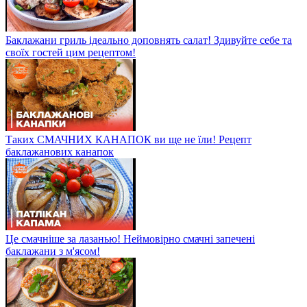
Баклажани гриль ідеально доповнять салат! Здивуйте себе та
своїх гостей цим рецептом!
Таких СМАЧНИХ КАНАПОК ви ще не їли! Рецепт
баклажанових канапок
Це смачніше за лазанью! Неймовірно смачні запечені
баклажани з м'ясом!