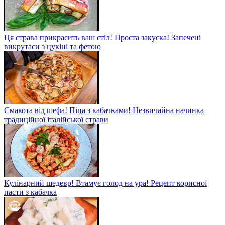
Ця страва прикрасить ваш стіл! Проста закуска! Запечені
викрутаси з цукіні та фетою
Смакота від шефа! Піца з кабачками! Незвичайна начинка
традиційної італійської страви
Кулінарний шедевр! Втамує голод на ура! Рецепт корисної
пасти з кабачка