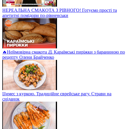
НЕРЕАЛЬНА СМАКОТА З РІВНОГО! Готуємо прості та
апетитні помідори по-рівненськи
🔥Неймовірна смакота 🥟 Караїмські пиріжки з бараниною по
рецепту Олени Брайченко
Цимес з куркою. Традиційне єврейське рагу. Страви на
сніданок