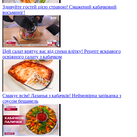
Здивуйте гостей цією стравою! Смажений кабачковий
восьминіг!
Цей салат врятує вас від спеки влітку! Рецепт яскравого
освіжного салату з кабачком
Смакує всім! Лазанья з кабачків! Неймовірна запіканка з
соусом бешамель