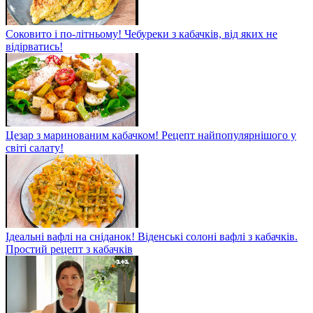
Соковито і по-літньому! Чебуреки з кабачків, від яких не
відірватись!
Цезар з маринованим кабачком! Рецепт найпопулярнішого у
світі салату!
Ідеальні вафлі на сніданок! Віденські солоні вафлі з кабачків.
Простий рецепт з кабачків