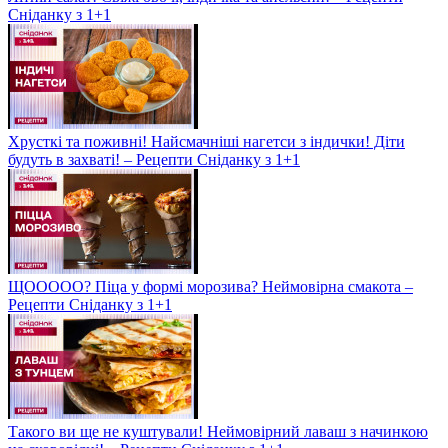
Сніданку з 1+1
Хрусткі та поживні! Найсмачніші нагетси з індички! Діти
будуть в захваті! – Рецепти Сніданку з 1+1
ЩООООО? Піца у формі морозива? Неймовірна смакота –
Рецепти Сніданку з 1+1
Такого ви ще не куштували! Неймовірний лаваш з начинкою