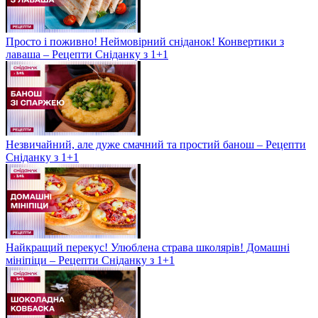
Просто і поживно! Неймовірний сніданок! Конвертики з
лаваша – Рецепти Сніданку з 1+1
Незвичайний, але дуже смачний та простий банош – Рецепти
Сніданку з 1+1
Найкращий перекус! Улюблена страва школярів! Домашні
мініпіци – Рецепти Сніданку з 1+1