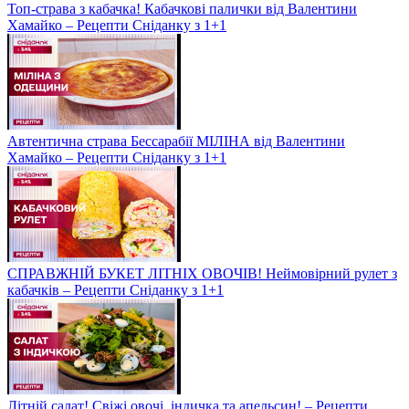
Топ-страва з кабачка! Кабачкові палички від Валентини
Хамайко – Рецепти Сніданку з 1+1
Автентична страва Бессарабії МІЛІНА від Валентини
Хамайко – Рецепти Сніданку з 1+1
СПРАВЖНІЙ БУКЕТ ЛІТНІХ ОВОЧІВ! Неймовірний рулет з
кабачків – Рецепти Сніданку з 1+1
Літній салат! Свіжі овочі, індичка та апельсин! – Рецепти