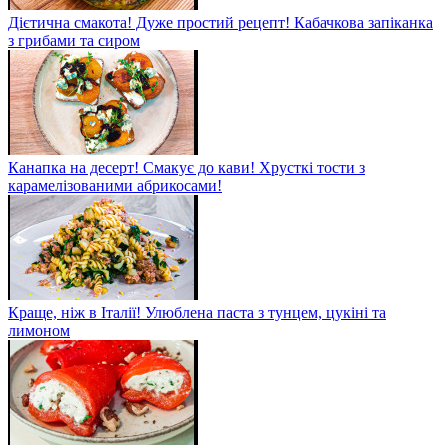
Дієтична смакота! Дуже простий рецепт! Кабачкова запіканка
з грибами та сиром
Канапка на десерт! Смакує до кави! Хрусткі тости з
карамелізованими абрикосами!
Краще, ніж в Італії! Улюблена паста з тунцем, цукіні та
лимоном