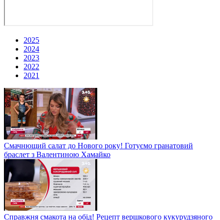
2025
2024
2023
2022
2021
Смачнющий салат до Нового року! Готуємо гранатовий
браслет з Валентиною Хамайко
Справжня смакота на обід! Рецепт вершкового кукурудзяного