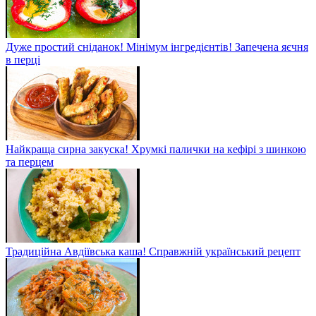
Дуже простий сніданок! Мінімум інгредієнтів! Запечена яєчня
в перці
Найкраща сирна закуска! Хрумкі палички на кефірі з шинкою
та перцем
Традиційна Авдіївська каша! Справжній український рецепт