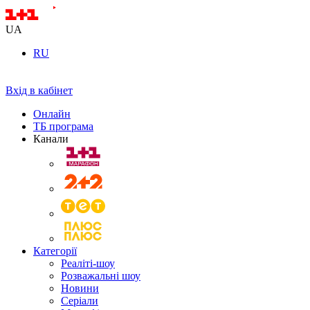
UA
RU
Вхід в кабінет
Онлайн
ТБ програма
Канали
Категорії
Реаліті-шоу
Розважальні шоу
Новини
Серіали