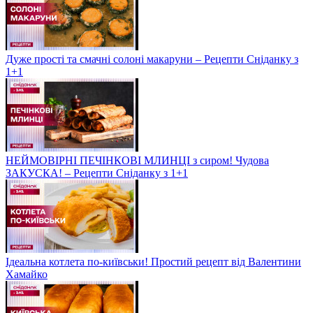
Дуже прості та смачні солоні макаруни – Рецепти Сніданку з
1+1
НЕЙМОВІРНІ ПЕЧІНКОВІ МЛИНЦІ з сиром! Чудова
ЗАКУСКА! – Рецепти Сніданку з 1+1
Ідеальна котлета по-київськи! Простий рецепт від Валентини
Хамайко