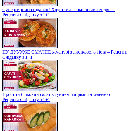
Суперсирний сніданок! Хрусткий і соковитий сендвіч –
Рецепти Сніданку з 1+1
НУ ДУУУЖЕ СМАЧНЕ хачапурі з листкового тіста – Рецепти
Сніданку з 1+1
Простий білковий салат з тунцем, яйцями та зеленню –
Рецепти Сніданку з 1+1