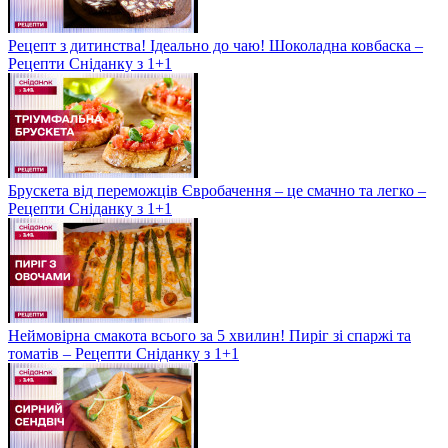
Рецепт з дитинства! Ідеально до чаю! Шоколадна ковбаска –
Рецепти Сніданку з 1+1
Брускета від переможців Євробачення – це смачно та легко –
Рецепти Сніданку з 1+1
Неймовірна смакота всього за 5 хвилин! Пиріг зі спаржі та
томатів – Рецепти Сніданку з 1+1