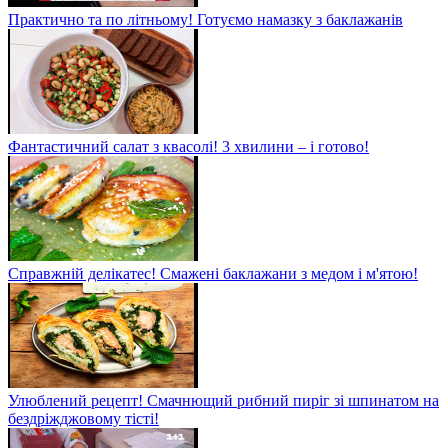
Практично та по літньому! Готуємо намазку з баклажанів
Фантастичний салат з квасолі! 3 хвилини – і готово!
Справжній делікатес! Смажені баклажани з медом і м'ятою!
Улюблений рецепт! Смачнющий рибний пиріг зі шпинатом на
бездріжджовому тісті!