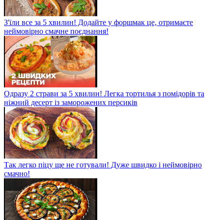
З'їли все за 5 хвилин! Додайте у форшмак це, отримаєте
неймовірно смачне поєднання!
Одразу 2 страви за 5 хвилин! Легка тортилья з помідорів та
ніжний десерт із заморожених персиків
Так легко піцу ще не готували! Дуже швидко і неймовірно
смачно!