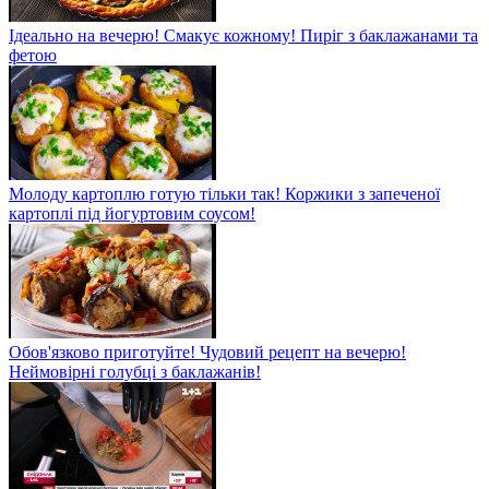
Ідеально на вечерю! Смакує кожному! Пиріг з баклажанами та
фетою
Молоду картоплю готую тільки так! Коржики з запеченої
картоплі під йогуртовим соусом!
Обов'язково приготуйте! Чудовий рецепт на вечерю!
Неймовірні голубці з баклажанів!