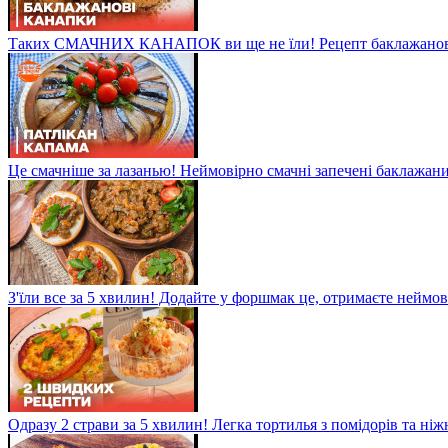
Таких СМАЧНИХ КАНАПОК ви ще не їли! Рецепт баклажанов
Це смачніше за лазанью! Неймовірно смачні запечені баклажани
З'їли все за 5 хвилин! Додайте у форшмак це, отримаєте неймо
Одразу 2 страви за 5 хвилин! Легка тортилья з помідорів та ні