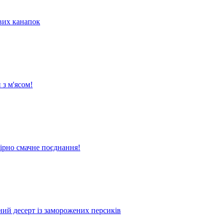
их канапок
 з м'ясом!
вірно смачне поєднання!
жний десерт із заморожених персиків