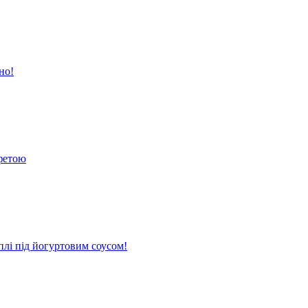
но!
 фетою
плі під йогуртовим соусом!