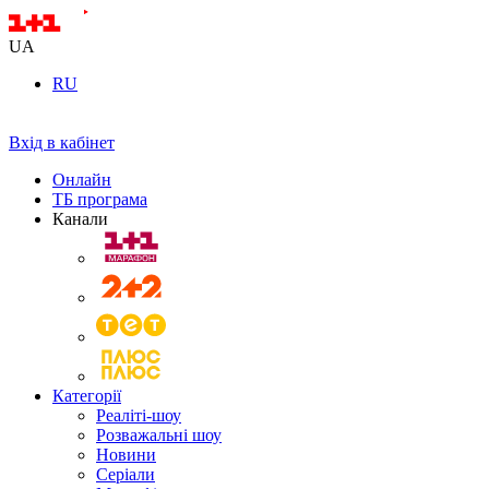
UA
RU
Вхід в кабінет
Онлайн
ТБ програма
Канали
Категорії
Реаліті-шоу
Розважальні шоу
Новини
Серіали