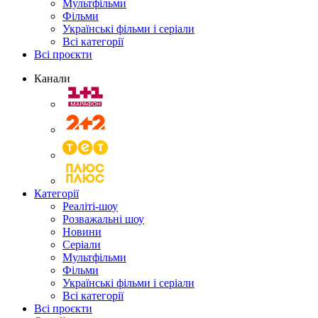
Мультфільми
Фільми
Українські фільми і серіали
Всі категорії
Всі проєкти
Канали
Категорії
Реаліті-шоу
Розважальні шоу
Новини
Серіали
Мультфільми
Фільми
Українські фільми і серіали
Всі категорії
Всі проєкти