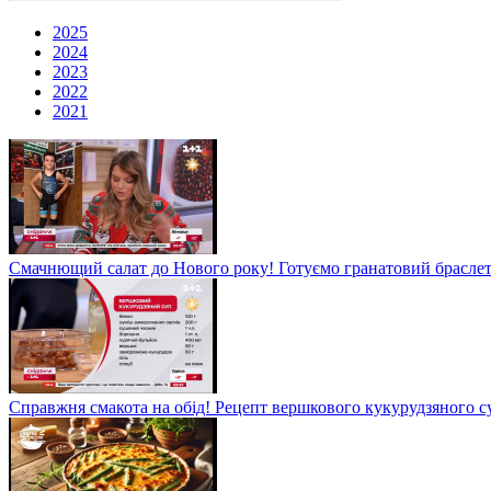
2025
2024
2023
2022
2021
Смачнющий салат до Нового року! Готуємо гранатовий брасле
Справжня смакота на обід! Рецепт вершкового кукурудзяного су