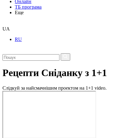
Онлайн
ТБ програма
Еще
UA
RU
Рецепти Сніданку з 1+1
Слідкуй за найсмачнішим проектом на 1+1 video.