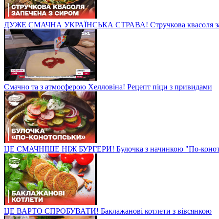
ДУЖЕ СМАЧНА УКРАЇНСЬКА СТРАВА! Стручкова квасоля зап
Смачно та з атмосферою Хелловіна! Рецепт піци з привидами
ЦЕ СМАЧНІШЕ НІЖ БУРГЕРИ! Булочка з начинкою "По-конот
ЦЕ ВАРТО СПРОБУВАТИ! Баклажанові котлети з вівсянкою