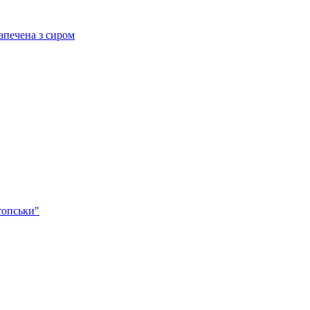
ечена з сиром
опськи"