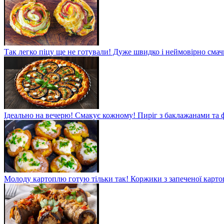
Так легко піцу ще не готували! Дуже швидко і неймовірно смач
Ідеально на вечерю! Смакує кожному! Пиріг з баклажанами та
Молоду картоплю готую тільки так! Коржики з запеченої карто