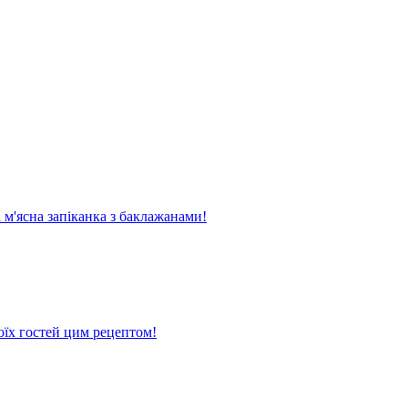
м'ясна запіканка з баклажанами!
оїх гостей цим рецептом!