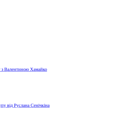
т з Валентиною Хамайко
пу від Руслана Сенічкіна