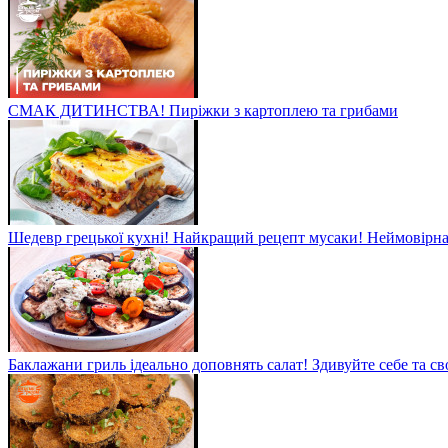
СМАК ДИТИНСТВА! Пиріжки з картоплею та грибами
Шедевр грецької кухні! Найкращий рецепт мусаки! Неймовірна 
Баклажани гриль ідеально доповнять салат! Здивуйте себе та св