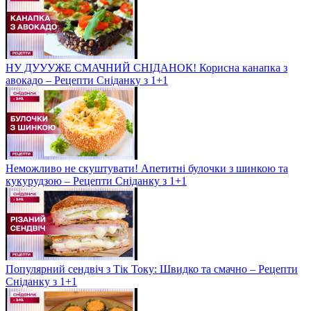
НУ ДУУУЖЕ СМАЧНИЙ СНІДАНОК! Корисна канапка з
авокадо – Рецепти Сніданку з 1+1
Неможливо не скуштувати! Апетитні булочки з шинкою та
кукурудзою – Рецепти Сніданку з 1+1
Популярний сендвіч з Тік Току: Швидко та смачно – Рецепти
Сніданку з 1+1