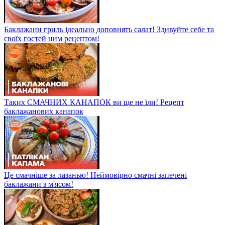
Баклажани гриль ідеально доповнять салат! Здивуйте себе та
своїх гостей цим рецептом!
Таких СМАЧНИХ КАНАПОК ви ще не їли! Рецепт
баклажанових канапок
Це смачніше за лазанью! Неймовірно смачні запечені
баклажани з м'ясом!