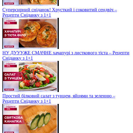
Суперсирний сніданок! Хрусткий і соковитий сендвіч –
Рецепти Сніданку з 1+1
НУ ДУУУЖЕ СМАЧНЕ хачапурі з листкового тіста – Рецепти
Сніданку з 1+1
Простий білковий салат з тунцем, яйцями та зеленню –
Рецепти Сніданку з 1+1