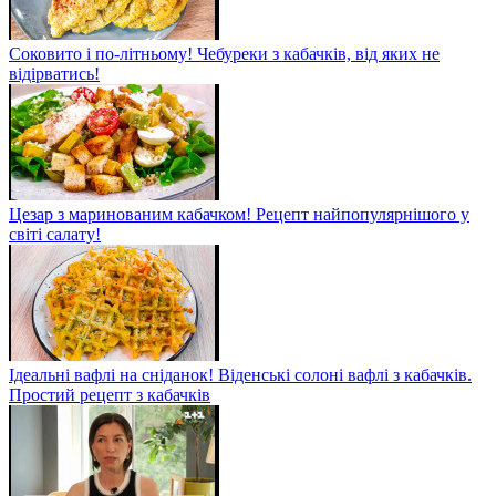
Соковито і по-літньому! Чебуреки з кабачків, від яких не
відірватись!
Цезар з маринованим кабачком! Рецепт найпопулярнішого у
світі салату!
Ідеальні вафлі на сніданок! Віденські солоні вафлі з кабачків.
Простий рецепт з кабачків