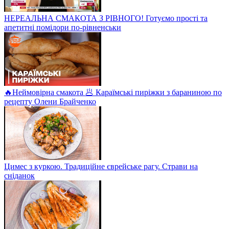
НЕРЕАЛЬНА СМАКОТА З РІВНОГО! Готуємо прості та
апетитні помідори по-рівненськи
🔥Неймовірна смакота 🥟 Караїмські пиріжки з бараниною по
рецепту Олени Брайченко
Цимес з куркою. Традиційне єврейське рагу. Страви на
сніданок