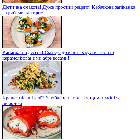
Дієтична смакота! Дуже простий рецепт! Кабачкова запіканка
з грибами та сиром
Канапка на десерт! Смакує до кави! Хрусткі тости з
карамелізованими абрикосами!
Краще, ніж в Італії! Улюблена паста з тунцем, цукіні та
лимоном