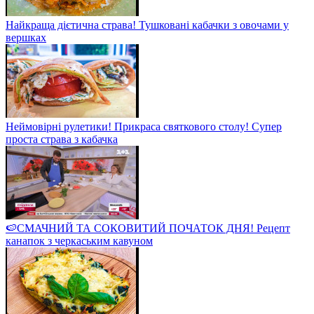
Найкраща дієтична страва! Тушковані кабачки з овочами у
вершках
Неймовірні рулетики! Прикраса святкового столу! Супер
проста страва з кабачка
🍉СМАЧНИЙ ТА СОКОВИТИЙ ПОЧАТОК ДНЯ! Рецепт
канапок з черкаським кавуном