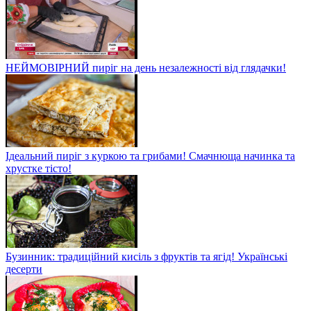
НЕЙМОВІРНИЙ пиріг на день незалежності від глядачки!
Ідеальний пиріг з куркою та грибами! Смачнюща начинка та
хрустке тісто!
Бузинник: традиційний кисіль з фруктів та ягід! Українські
десерти