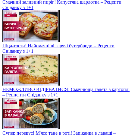
Смачний заливний пиріг! Капустяна шарлотка – Рецепти
Сніданку з 1+1
Піца-тости! Найсмачніші гарячі бутерброди – Рецепти
Сніданку з 1+1
НЕМОЖЛИВО ВІДІРВАТИСЯ! Смачнюща галета з картоплі
– Рецпепти Сніданку з 1+1
Супер перекус! М'ясо тане в роті! Запіканка в лаваші –