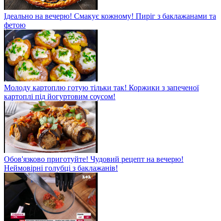
Ідеально на вечерю! Смакує кожному! Пиріг з баклажанами та
фетою
Молоду картоплю готую тільки так! Коржики з запеченої
картоплі під йогуртовим соусом!
Обов'язково приготуйте! Чудовий рецепт на вечерю!
Неймовірні голубці з баклажанів!