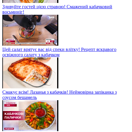
Здивуйте гостей цією стравою! Смажений кабачковий
восьминіг!
Цей салат врятує вас від спеки влітку! Рецепт яскравого
освіжного салату з кабачком
Смакує всім! Лазанья з кабачків! Неймовірна запіканка з
соусом бешамель