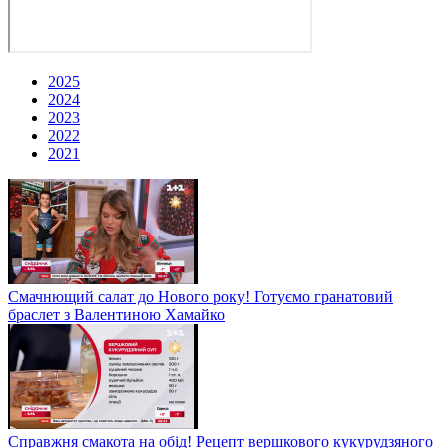
2025
2024
2023
2022
2021
Смачнющий салат до Нового року! Готуємо гранатовий
браслет з Валентиною Хамайко
Справжня смакота на обід! Рецепт вершкового кукурудзяного