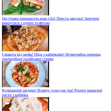
Ця страва прикрасить ваш стіл! Проста закуска! Запечені
викрутаси з цукіні та фетою
Смакота від шефа! Піца з кабачками! Незвичайна начинка
традиційної італійської страви
Кулінарний шедевр! Втамує голод на ура! Рецепт корисної
пасти з кабачка