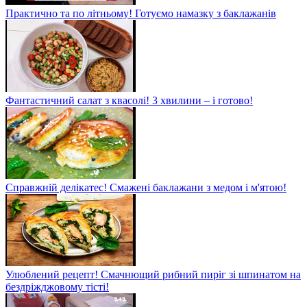
Практично та по літньому! Готуємо намазку з баклажанів
Фантастичний салат з квасолі! 3 хвилини – і готово!
Справжній делікатес! Смажені баклажани з медом і м'ятою!
Улюблений рецепт! Смачнющий рибний пиріг зі шпинатом на
бездріжджовому тісті!