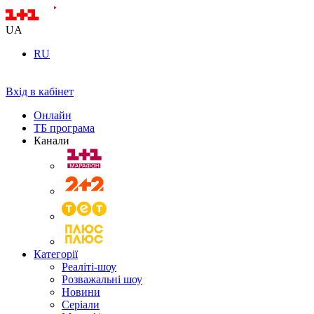
UA
RU
Вхід в кабінет
Онлайн
ТБ програма
Канали
Категорії
Реаліті-шоу
Розважальні шоу
Новини
Серіали