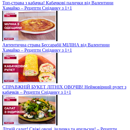
Топ-страва з кабачка! Кабачкові палички від Валентини
Хамайко – Рецепти Сніданку з 1+1
Автентична страва Бессарабії МІЛІНА від Валентини
Хамайко – Рецепти Сніданку з 1+1
СПРАВЖНІЙ БУКЕТ ЛІТНІХ ОВОЧІВ! Неймовірний рулет з
кабачків – Рецепти Сніданку з 1+1
Літній салат! Свіжі овочі, індичка та апельсин! – Рецепти