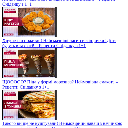
Сніданку з 1+1
Хрусткі та поживні! Найсмачніші нагетси з індички! Діти
будуть в захваті! – Рецепти Сніданку з 1+1
ЩООООО? Піца у формі морозива? Неймовірна смакота –
Рецепти Сніданку з 1+1
Такого ви ще не куштували! Неймовірний лаваш з начинкою