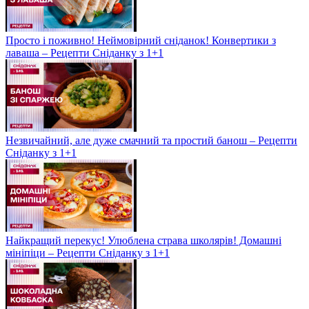
Просто і поживно! Неймовірний сніданок! Конвертики з
лаваша – Рецепти Сніданку з 1+1
Незвичайний, але дуже смачний та простий банош – Рецепти
Сніданку з 1+1
Найкращий перекус! Улюблена страва школярів! Домашні
мініпіци – Рецепти Сніданку з 1+1