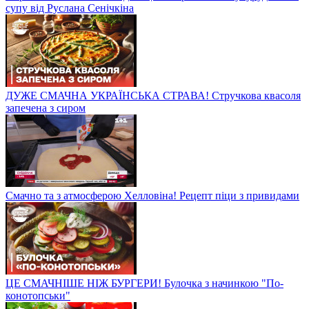
супу від Руслана Сенічкіна
ДУЖЕ СМАЧНА УКРАЇНСЬКА СТРАВА! Стручкова квасоля
запечена з сиром
Смачно та з атмосферою Хелловіна! Рецепт піци з привидами
ЦЕ СМАЧНІШЕ НІЖ БУРГЕРИ! Булочка з начинкою "По-
конотопськи"