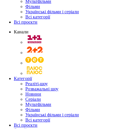
Мультфільми
Фільми
Українські фільми і серіали
Всі категорії
Всі проєкти
Канали
Категорії
Реаліті-шоу
Розважальні шоу
Новини
Серіали
Мультфільми
Фільми
Українські фільми і серіали
Всі категорії
Всі проєкти