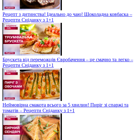
Рецепт з дитинства! Ідеально до чаю! Шоколадна ковбаска –
Рецепти Сніданку з 1+1
Брускета від переможців Євробачення – це смачно та легко –
Рецепти Сніданку з 1+1
Неймовірна смакота всього за 5 хвилин! Пиріг зі спаржі та
томатів – Рецепти Сніданку з 1+1