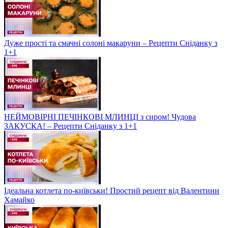
Дуже прості та смачні солоні макаруни – Рецепти Сніданку з
1+1
НЕЙМОВІРНІ ПЕЧІНКОВІ МЛИНЦІ з сиром! Чудова
ЗАКУСКА! – Рецепти Сніданку з 1+1
Ідеальна котлета по-київськи! Простий рецепт від Валентини
Хамайко