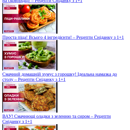
на сковорідці! – Рецепти Сніданку з 1+1
Проста піца! Всього 4 інгредієнти! – Рецепти Сніданку з 1+1
Смачний домашній хумус з горошку! Ідеальна намазка до
столу – Рецепти Сніданку з 1+1
ВАУ! Смачнющі оладки з зеленню та сиром – Рецепти
Сніданку з 1+1