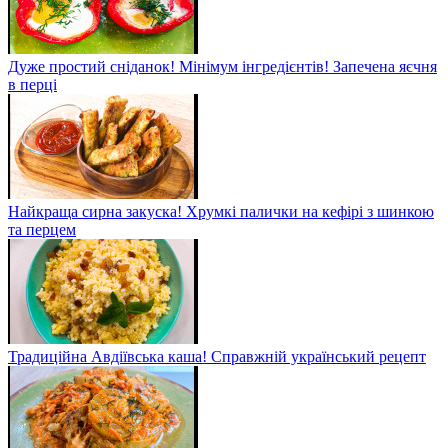
Дуже простий сніданок! Мінімум інгредієнтів! Запечена яєчня
в перці
Найкраща сирна закуска! Хрумкі палички на кефірі з шинкою
та перцем
Традиційна Авдіївська каша! Справжній український рецепт