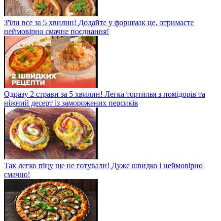
З'їли все за 5 хвилин! Додайте у форшмак це, отримаєте
неймовірно смачне поєднання!
Одразу 2 страви за 5 хвилин! Легка тортилья з помідорів та
ніжний десерт із заморожених персиків
Так легко піцу ще не готували! Дуже швидко і неймовірно
смачно!