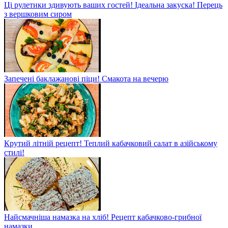
Ці рулетики здивують ваших гостей! Ідеальна закуска! Перець
з вершковим сиром
Запечені баклажанові піци! Смакота на вечерю
Крутий літній рецепт! Теплий кабачковий салат в азійському
стилі!
Найсмачніша намазка на хліб! Рецепт кабачково-грибної
намазки