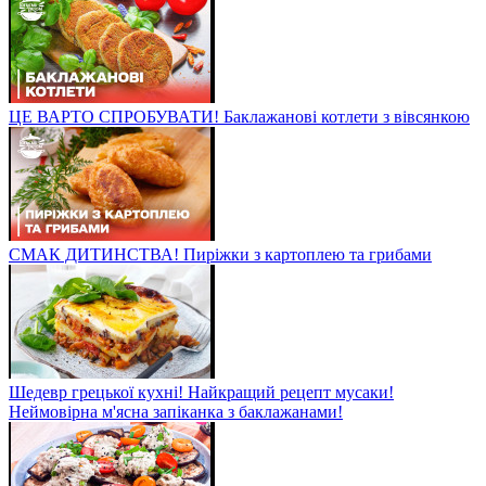
ЦЕ ВАРТО СПРОБУВАТИ! Баклажанові котлети з вівсянкою
СМАК ДИТИНСТВА! Пиріжки з картоплею та грибами
Шедевр грецької кухні! Найкращий рецепт мусаки!
Неймовірна м'ясна запіканка з баклажанами!