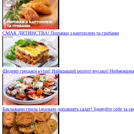
СМАК ДИТИНСТВА! Пиріжки з картоплею та грибами
Шедевр грецької кухні! Найкращий рецепт мусаки! Неймовірна 
Баклажани гриль ідеально доповнять салат! Здивуйте себе та св