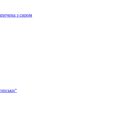
ечена з сиром
опськи"