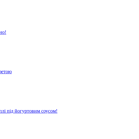
но!
 фетою
плі під йогуртовим соусом!