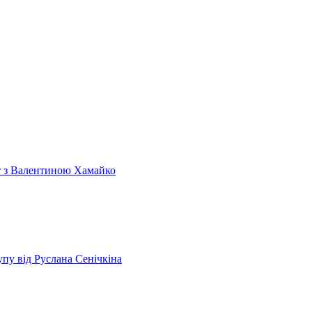
т з Валентиною Хамайко
пу від Руслана Сенічкіна