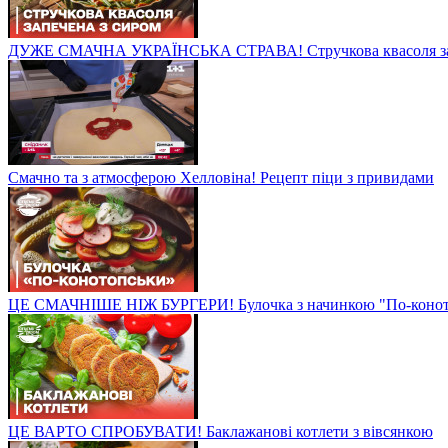
ДУЖЕ СМАЧНА УКРАЇНСЬКА СТРАВА! Стручкова квасоля зап
Смачно та з атмосферою Хелловіна! Рецепт піци з привидами
ЦЕ СМАЧНІШЕ НІЖ БУРГЕРИ! Булочка з начинкою "По-конот
ЦЕ ВАРТО СПРОБУВАТИ! Баклажанові котлети з вівсянкою