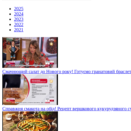
2025
2024
2023
2022
2021
Смачнющий салат до Нового року! Готуємо гранатовий брасле
Справжня смакота на обід! Рецепт вершкового кукурудзяного су