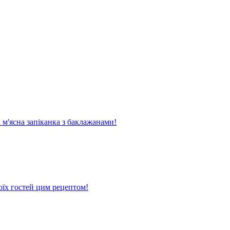
м'ясна запіканка з баклажанами!
оїх гостей цим рецептом!