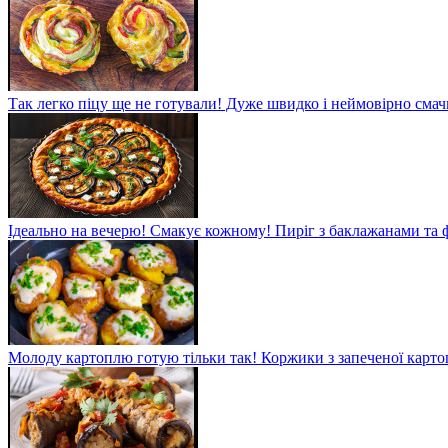
Так легко піцу ще не готували! Дуже швидко і неймовірно смач
Ідеально на вечерю! Смакує кожному! Пиріг з баклажанами та
Молоду картоплю готую тільки так! Коржики з запеченої карто