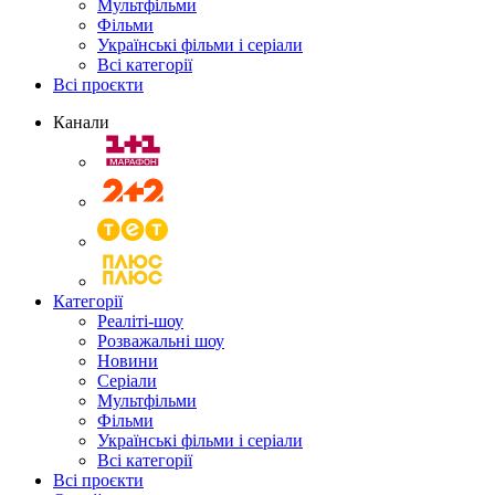
Мультфільми
Фільми
Українські фільми і серіали
Всі категорії
Всі проєкти
Канали
Категорії
Реаліті-шоу
Розважальні шоу
Новини
Серіали
Мультфільми
Фільми
Українські фільми і серіали
Всі категорії
Всі проєкти