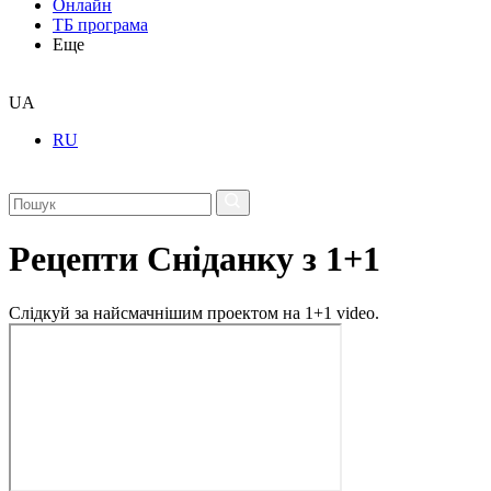
Онлайн
ТБ програма
Еще
UA
RU
Рецепти Сніданку з 1+1
Слідкуй за найсмачнішим проектом на 1+1 video.