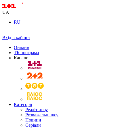
UA
RU
Вхід в кабінет
Онлайн
ТБ програма
Канали
Категорії
Реаліті-шоу
Розважальні шоу
Новини
Серіали