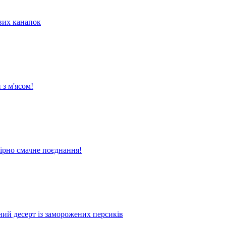
их канапок
 з м'ясом!
вірно смачне поєднання!
жний десерт із заморожених персиків