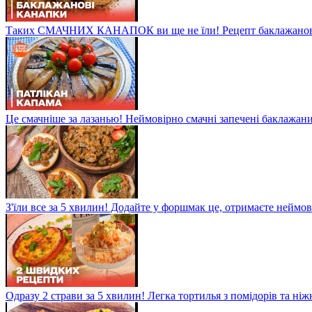
Таких СМАЧНИХ КАНАПОК ви ще не їли! Рецепт баклажанов
Це смачніше за лазанью! Неймовірно смачні запечені баклажани
З'їли все за 5 хвилин! Додайте у форшмак це, отримаєте неймо
Одразу 2 страви за 5 хвилин! Легка тортилья з помідорів та ні