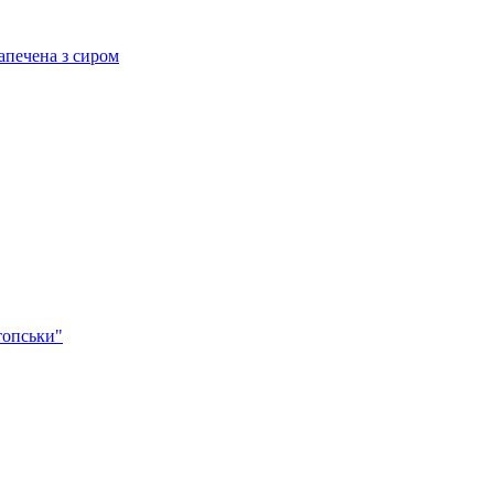
ечена з сиром
опськи"