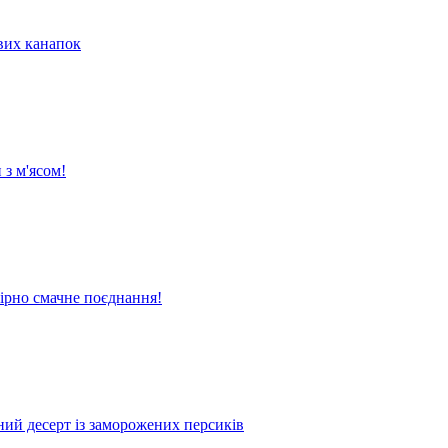
их канапок
 з м'ясом!
вірно смачне поєднання!
жний десерт із заморожених персиків