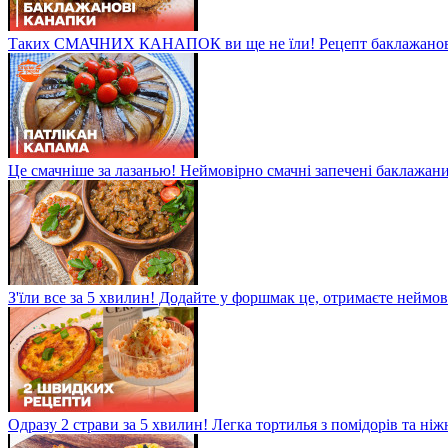
Таких СМАЧНИХ КАНАПОК ви ще не їли! Рецепт баклажанов
Це смачніше за лазанью! Неймовірно смачні запечені баклажани
З'їли все за 5 хвилин! Додайте у форшмак це, отримаєте неймо
Одразу 2 страви за 5 хвилин! Легка тортилья з помідорів та ні