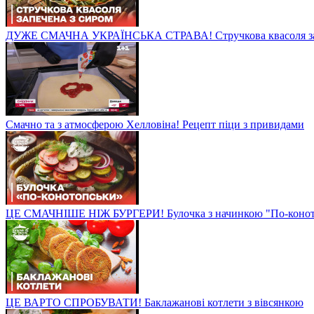
ДУЖЕ СМАЧНА УКРАЇНСЬКА СТРАВА! Стручкова квасоля зап
Смачно та з атмосферою Хелловіна! Рецепт піци з привидами
ЦЕ СМАЧНІШЕ НІЖ БУРГЕРИ! Булочка з начинкою "По-конот
ЦЕ ВАРТО СПРОБУВАТИ! Баклажанові котлети з вівсянкою