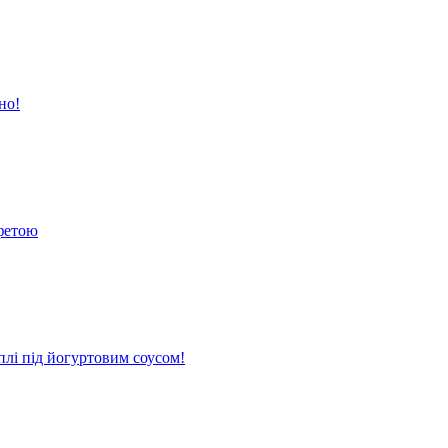
но!
 фетою
плі під йогуртовим соусом!