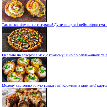
Так легко піцу ще не готували! Дуже швидко і неймовірно смач
Ідеально на вечерю! Смакує кожному! Пиріг з баклажанами та
Молоду картоплю готую тільки так! Коржики з запеченої карто