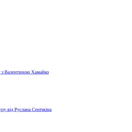
т з Валентиною Хамайко
пу від Руслана Сенічкіна