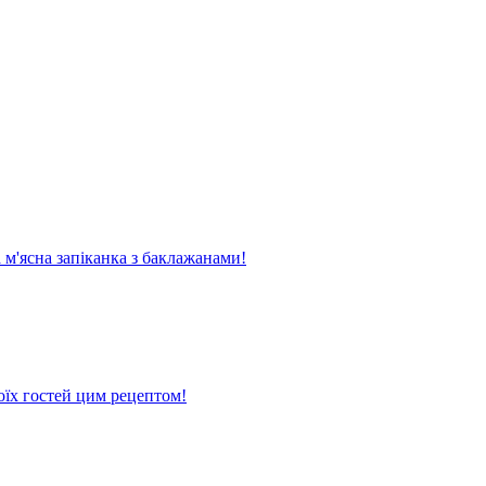
м'ясна запіканка з баклажанами!
оїх гостей цим рецептом!