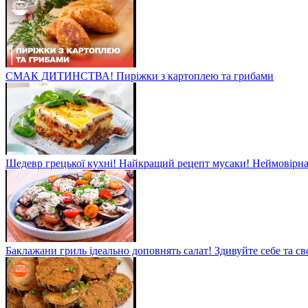
СМАК ДИТИНСТВА! Пиріжки з картоплею та грибами
Шедевр грецької кухні! Найкращий рецепт мусаки! Неймовірна 
Баклажани гриль ідеально доповнять салат! Здивуйте себе та св