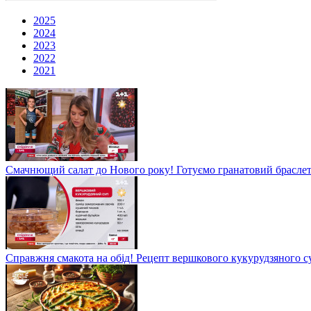
2025
2024
2023
2022
2021
Смачнющий салат до Нового року! Готуємо гранатовий брасле
Справжня смакота на обід! Рецепт вершкового кукурудзяного су