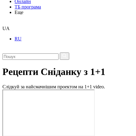
Онлайн
ТБ програма
Еще
UA
RU
Рецепти Сніданку з 1+1
Слідкуй за найсмачнішим проектом на 1+1 video.