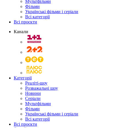
Мультфільми
Фільми
Українські фільми і серіали
Всі категорії
Всі проєкти
Канали
Категорії
Реаліті-шоу
Розважальні шоу
Новини
Серіали
Мультфільми
Фільми
Українські фільми і серіали
Всі категорії
Всі проєкти