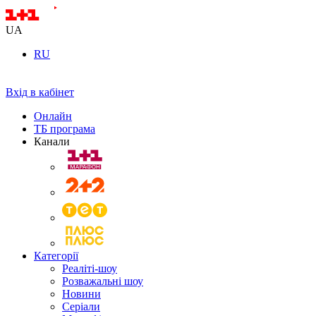
UA
RU
Вхід в кабінет
Онлайн
ТБ програма
Канали
Категорії
Реаліті-шоу
Розважальні шоу
Новини
Серіали