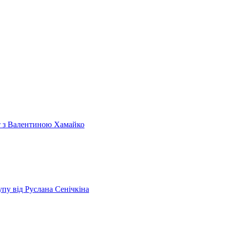
т з Валентиною Хамайко
пу від Руслана Сенічкіна