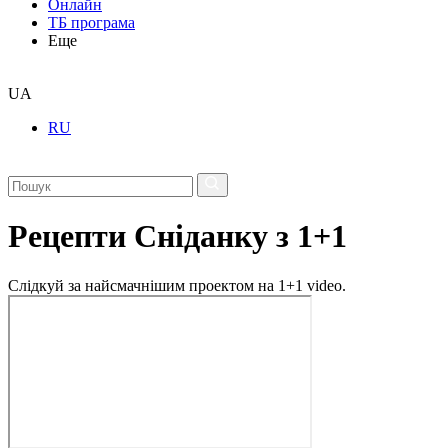
Онлайн
ТБ програма
Еще
UA
RU
Рецепти Сніданку з 1+1
Слідкуй за найсмачнішим проектом на 1+1 video.