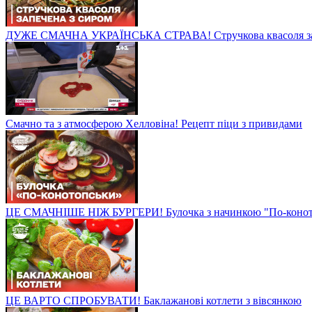
ДУЖЕ СМАЧНА УКРАЇНСЬКА СТРАВА! Стручкова квасоля зап
Смачно та з атмосферою Хелловіна! Рецепт піци з привидами
ЦЕ СМАЧНІШЕ НІЖ БУРГЕРИ! Булочка з начинкою "По-конот
ЦЕ ВАРТО СПРОБУВАТИ! Баклажанові котлети з вівсянкою