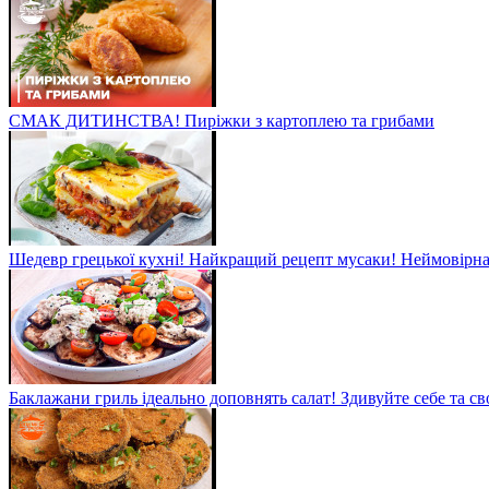
СМАК ДИТИНСТВА! Пиріжки з картоплею та грибами
Шедевр грецької кухні! Найкращий рецепт мусаки! Неймовірна 
Баклажани гриль ідеально доповнять салат! Здивуйте себе та св