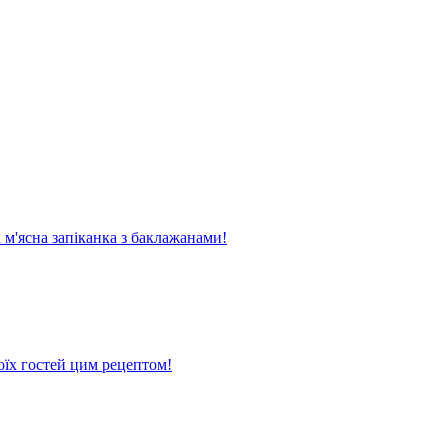
м'ясна запіканка з баклажанами!
оїх гостей цим рецептом!