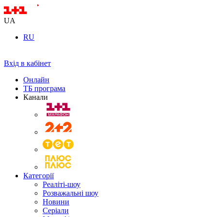
UA
RU
Вхід в кабінет
Онлайн
ТБ програма
Канали
Категорії
Реаліті-шоу
Розважальні шоу
Новини
Серіали