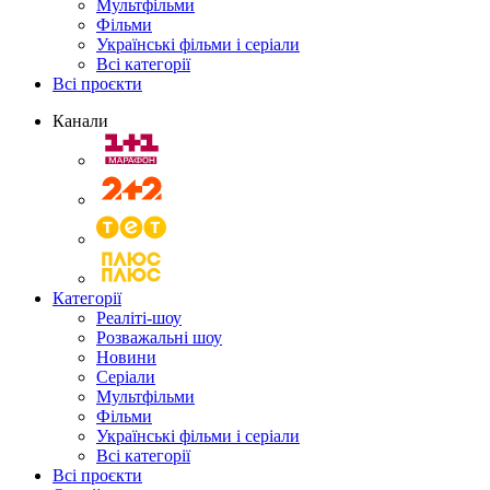
Мультфільми
Фільми
Українські фільми і серіали
Всі категорії
Всі проєкти
Канали
Категорії
Реаліті-шоу
Розважальні шоу
Новини
Серіали
Мультфільми
Фільми
Українські фільми і серіали
Всі категорії
Всі проєкти