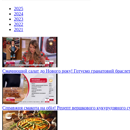
2025
2024
2023
2022
2021
Смачнющий салат до Нового року! Готуємо гранатовий брасле
Справжня смакота на обід! Рецепт вершкового кукурудзяного су