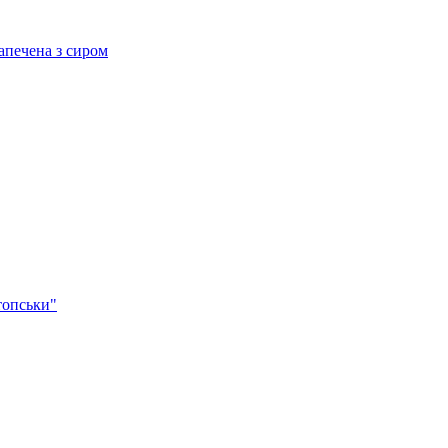
ечена з сиром
опськи"