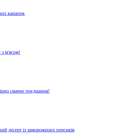
их канапок
 з м'ясом!
вірно смачне поєднання!
жний десерт із заморожених персиків