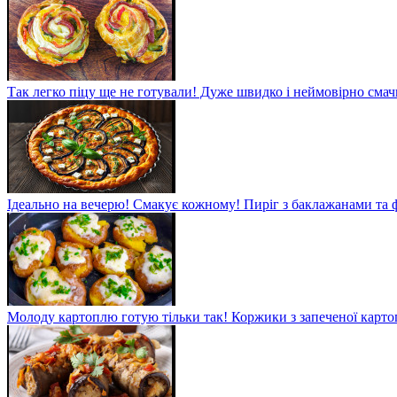
Так легко піцу ще не готували! Дуже швидко і неймовірно смач
Ідеально на вечерю! Смакує кожному! Пиріг з баклажанами та
Молоду картоплю готую тільки так! Коржики з запеченої карто