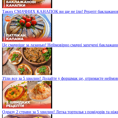
Таких СМАЧНИХ КАНАПОК ви ще не їли! Рецепт баклажанов
Це смачніше за лазанью! Неймовірно смачні запечені баклажани
З'їли все за 5 хвилин! Додайте у форшмак це, отримаєте неймо
Одразу 2 страви за 5 хвилин! Легка тортилья з помідорів та ні