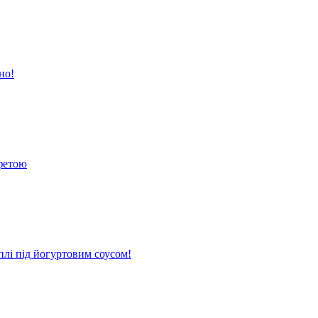
но!
 фетою
плі під йогуртовим соусом!