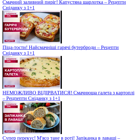
Смачний заливний пиріг! Капустяна шарлотка – Рецепти
Сніданку з 1+1
Піца-тости! Найсмачніші гарячі бутерброди – Рецепти
Сніданку з 1+1
НЕМОЖЛИВО ВІДІРВАТИСЯ! Смачнюща галета з картоплі
– Рецпепти Сніданку з 1+1
Супер перекус! М'ясо тане в роті! Запіканка в лаваші –