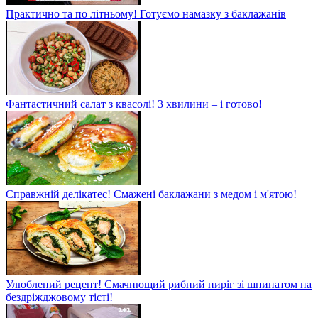
Практично та по літньому! Готуємо намазку з баклажанів
Фантастичний салат з квасолі! 3 хвилини – і готово!
Справжній делікатес! Смажені баклажани з медом і м'ятою!
Улюблений рецепт! Смачнющий рибний пиріг зі шпинатом на
бездріжджовому тісті!