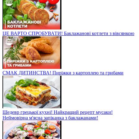
ЦЕ ВАРТО СПРОБУВАТИ! Баклажанові котлети з вівсянкою
СМАК ДИТИНСТВА! Пиріжки з картоплею та грибами
Шедевр грецької кухні! Найкращий рецепт мусаки!
Неймовірна м'ясна запіканка з баклажанами!