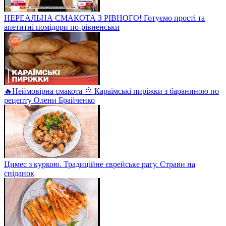
НЕРЕАЛЬНА СМАКОТА З РІВНОГО! Готуємо прості та
апетитні помідори по-рівненськи
🔥Неймовірна смакота 🥟 Караїмські пиріжки з бараниною по
рецепту Олени Брайченко
Цимес з куркою. Традиційне єврейське рагу. Страви на
сніданок