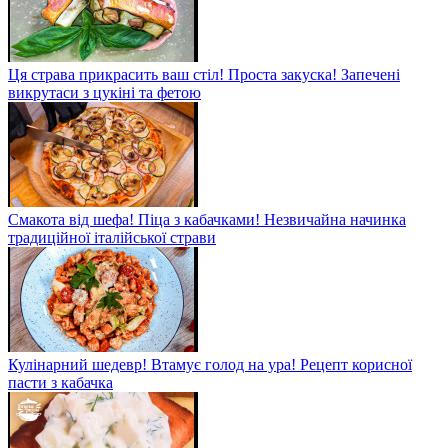
Ця страва прикрасить ваш стіл! Проста закуска! Запечені
викрутаси з цукіні та фетою
Смакота від шефа! Піца з кабачками! Незвичайна начинка
традиційної італійської страви
Кулінарний шедевр! Втамує голод на ура! Рецепт корисної
пасти з кабачка