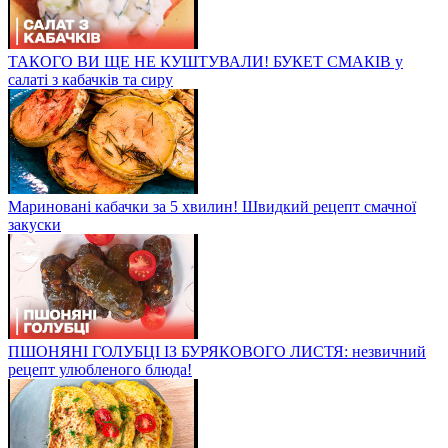
ТАКОГО ВИ ЩЕ НЕ КУШТУВАЛИ! БУКЕТ СМАКІВ у
салаті з кабачків та сиру
Мариновані кабачки за 5 хвилин! Швидкий рецепт смачної
закуски
ПШОНЯНІ ГОЛУБЦІ ІЗ БУРЯКОВОГО ЛИСТЯ: незвичний
рецепт улюбленого блюда!