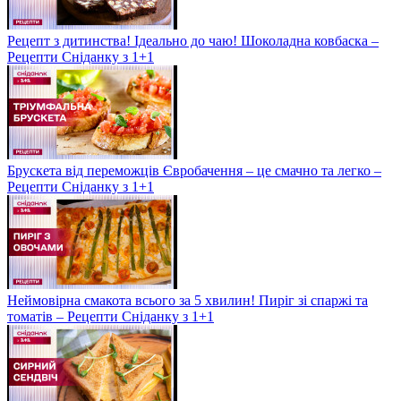
Рецепт з дитинства! Ідеально до чаю! Шоколадна ковбаска –
Рецепти Сніданку з 1+1
Брускета від переможців Євробачення – це смачно та легко –
Рецепти Сніданку з 1+1
Неймовірна смакота всього за 5 хвилин! Пиріг зі спаржі та
томатів – Рецепти Сніданку з 1+1