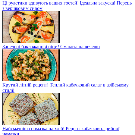
Ці рулетики здивують ваших гостей! Ідеальна закуска! Перець
з вершковим сиром
Запечені баклажанові піци! Смакота на вечерю
Крутий літній рецепт! Теплий кабачковий салат в азійському
стилі!
Найсмачніша намазка на хліб! Рецепт кабачково-грибної
намазки