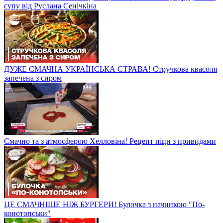
супу від Руслана Сенічкіна
ДУЖЕ СМАЧНА УКРАЇНСЬКА СТРАВА! Стручкова квасоля
запечена з сиром
Смачно та з атмосферою Хелловіна! Рецепт піци з привидами
ЦЕ СМАЧНІШЕ НІЖ БУРГЕРИ! Булочка з начинкою "По-
конотопськи"