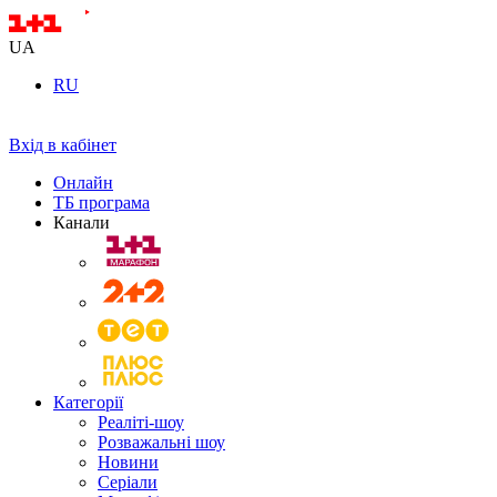
UA
RU
Вхід в кабінет
Онлайн
ТБ програма
Канали
Категорії
Реаліті-шоу
Розважальні шоу
Новини
Серіали