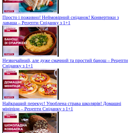
Просто і поживно! Неймовірний сніданок! Конвертики з
лаваша – Рецепти Сніданку з 1+1
Незвичайний, але дуже смачний та простий банош – Рецепти
Сніданку з 1+1
Найкращий перекус! Улюблена страва школярів! Домашні
мініпіци – Рецепти Сніданку з 1+1