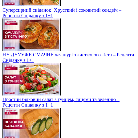
Суперсирний сніданок! Хрусткий і соковитий сендвіч –
Рецепти Сніданку з 1+1
НУ ДУУУЖЕ СМАЧНЕ хачапурі з листкового тіста – Рецепти
Сніданку з 1+1
Простий білковий салат з тунцем, яйцями та зеленню –
Рецепти Сніданку з 1+1