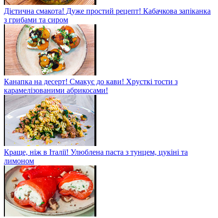
Дієтична смакота! Дуже простий рецепт! Кабачкова запіканка
з грибами та сиром
Канапка на десерт! Смакує до кави! Хрусткі тости з
карамелізованими абрикосами!
Краще, ніж в Італії! Улюблена паста з тунцем, цукіні та
лимоном