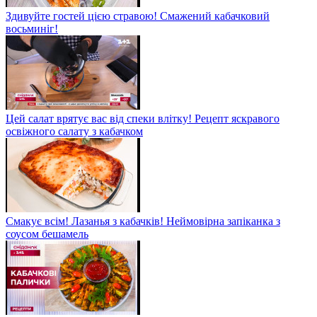
Здивуйте гостей цією стравою! Смажений кабачковий
восьминіг!
Цей салат врятує вас від спеки влітку! Рецепт яскравого
освіжного салату з кабачком
Смакує всім! Лазанья з кабачків! Неймовірна запіканка з
соусом бешамель