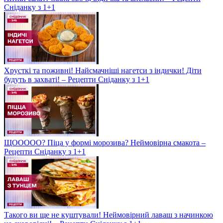
Сніданку з 1+1
Хрусткі та поживні! Найсмачніші нагетси з індички! Діти
будуть в захваті! – Рецепти Сніданку з 1+1
ЩООООО? Піца у формі морозива? Неймовірна смакота –
Рецепти Сніданку з 1+1
Такого ви ще не куштували! Неймовірний лаваш з начинкою