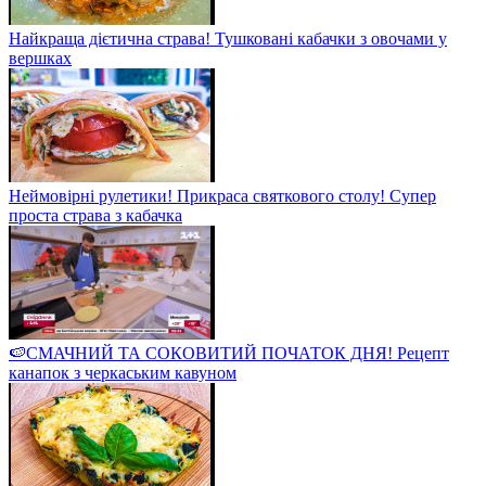
Найкраща дієтична страва! Тушковані кабачки з овочами у
вершках
Неймовірні рулетики! Прикраса святкового столу! Супер
проста страва з кабачка
🍉СМАЧНИЙ ТА СОКОВИТИЙ ПОЧАТОК ДНЯ! Рецепт
канапок з черкаським кавуном