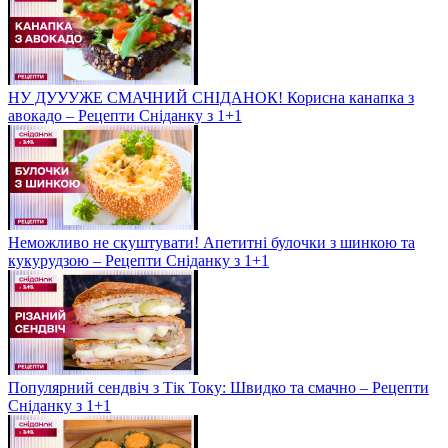
НУ ДУУУЖЕ СМАЧНИЙ СНІДАНОК! Корисна канапка з
авокадо – Рецепти Сніданку з 1+1
Неможливо не скуштувати! Апетитні булочки з шинкою та
кукурудзою – Рецепти Сніданку з 1+1
Популярний сендвіч з Тік Току: Швидко та смачно – Рецепти
Сніданку з 1+1