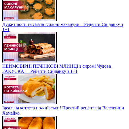
Дуже прості та смачні солоні макаруни – Рецепти Сніданку з
1+1
НЕЙМОВІРНІ ПЕЧІНКОВІ МЛИНЦІ з сиром! Чудова
ЗАКУСКА! – Рецепти Сніданку з 1+1
Ідеальна котлета по-київськи! Простий рецепт від Валентини
Хамайко