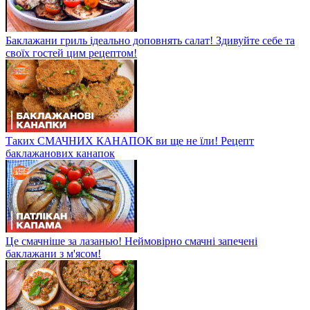
Баклажани гриль ідеально доповнять салат! Здивуйте себе та
своїх гостей цим рецептом!
Таких СМАЧНИХ КАНАПОК ви ще не їли! Рецепт
баклажанових канапок
Це смачніше за лазанью! Неймовірно смачні запечені
баклажани з м'ясом!