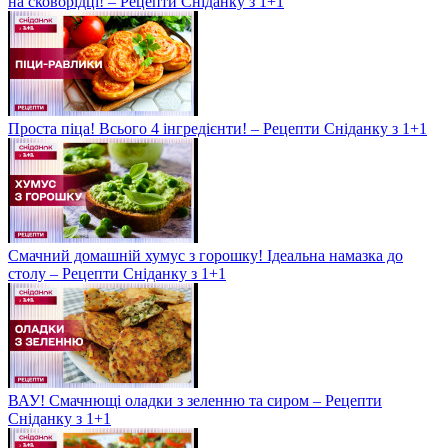
на сковорідці! – Рецепти Сніданку з 1+1
Проста піца! Всього 4 інгредієнти! – Рецепти Сніданку з 1+1
Смачний домашній хумус з горошку! Ідеальна намазка до
столу – Рецепти Сніданку з 1+1
ВАУ! Смачнющі оладки з зеленню та сиром – Рецепти
Сніданку з 1+1