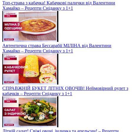
Топ-страва з кабачка! Кабачкові палички від Валентини
Хамайко – Рецепти Сніданку з 1+1
Автентична страва Бессарабії МІЛІНА від Валентини
Хамайко – Рецепти Сніданку з 1+1
СПРАВЖНІЙ БУКЕТ ЛІТНІХ ОВОЧІВ! Неймовірний рулет з
кабачків – Рецепти Сніданку з 1+1
Літній салат! Свіжі овочі, індичка та апельсин! – Рецепти