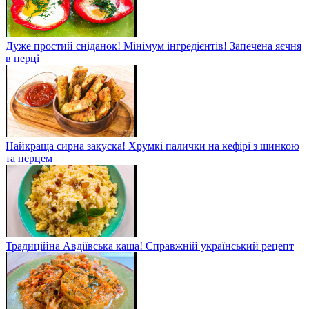
Дуже простий сніданок! Мінімум інгредієнтів! Запечена яєчня
в перці
Найкраща сирна закуска! Хрумкі палички на кефірі з шинкою
та перцем
Традиційна Авдіївська каша! Справжній український рецепт