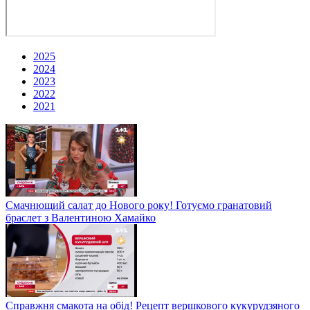
2025
2024
2023
2022
2021
Смачнющий салат до Нового року! Готуємо гранатовий
браслет з Валентиною Хамайко
Справжня смакота на обід! Рецепт вершкового кукурудзяного