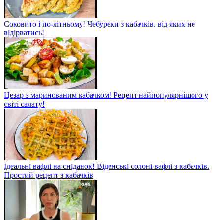
Соковито і по-літньому! Чебуреки з кабачків, від яких не
відірватись!
Цезар з маринованим кабачком! Рецепт найпопулярнішого у
світі салату!
Ідеальні вафлі на сніданок! Віденські солоні вафлі з кабачків.
Простий рецепт з кабачків