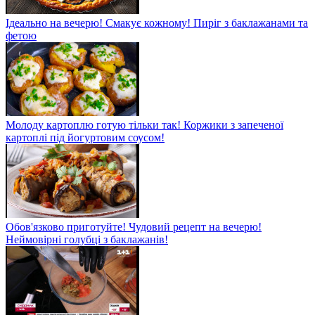
Ідеально на вечерю! Смакує кожному! Пиріг з баклажанами та
фетою
Молоду картоплю готую тільки так! Коржики з запеченої
картоплі під йогуртовим соусом!
Обов'язково приготуйте! Чудовий рецепт на вечерю!
Неймовірні голубці з баклажанів!