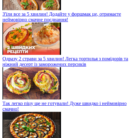
З'їли все за 5 хвилин! Додайте у форшмак це, отримаєте
неймовірно смачне поєднання!
Одразу 2 страви за 5 хвилин! Легка тортилья з помідорів та
ніжний десерт із заморожених персиків
Так легко піцу ще не готували! Дуже швидко і неймовірно
смачно!