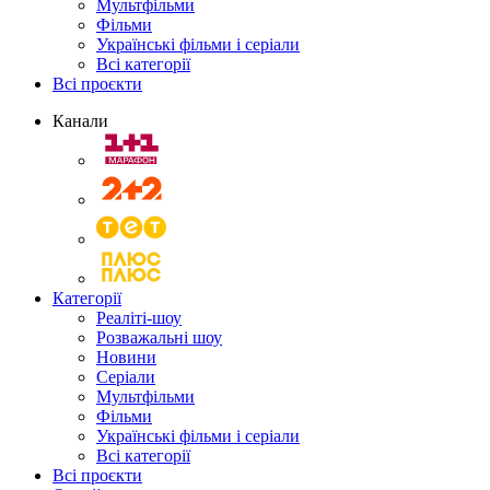
Мультфільми
Фільми
Українські фільми і серіали
Всі категорії
Всі проєкти
Канали
Категорії
Реаліті-шоу
Розважальні шоу
Новини
Серіали
Мультфільми
Фільми
Українські фільми і серіали
Всі категорії
Всі проєкти