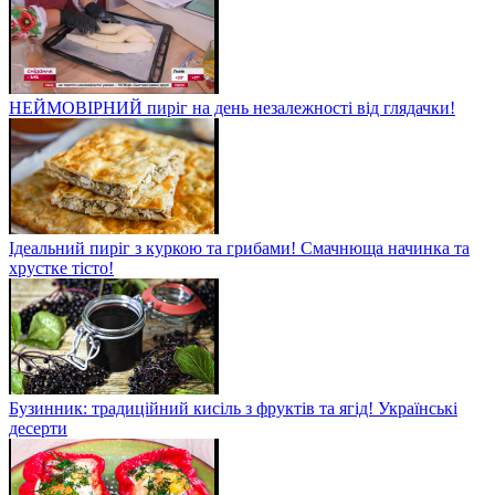
НЕЙМОВІРНИЙ пиріг на день незалежності від глядачки!
Ідеальний пиріг з куркою та грибами! Смачнюща начинка та
хрустке тісто!
Бузинник: традиційний кисіль з фруктів та ягід! Українські
десерти