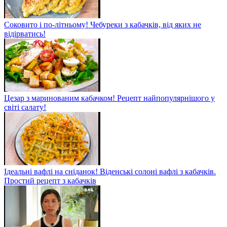
Соковито і по-літньому! Чебуреки з кабачків, від яких не
відірватись!
Цезар з маринованим кабачком! Рецепт найпопулярнішого у
світі салату!
Ідеальні вафлі на сніданок! Віденські солоні вафлі з кабачків.
Простий рецепт з кабачків