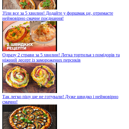
З'їли все за 5 хвилин! Додайте у форшмак це, отримаєте
неймовірно смачне поєднання!
Одразу 2 страви за 5 хвилин! Легка тортилья з помідорів та
ніжний десерт із заморожених персиків
Так легко піцу ще не готували! Дуже швидко і неймовірно
смачно!