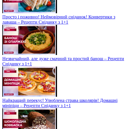
Просто і поживно! Неймовірний сніданок! Конвертики з
лаваша – Рецепти Сніданку з 1+1
Незвичайний, але дуже смачний та простий банош – Рецепти
Сніданку з 1+1
Найкращий перекус! Улюблена страва школярів! Домашні
мініпіци – Рецепти Сніданку з 1+1