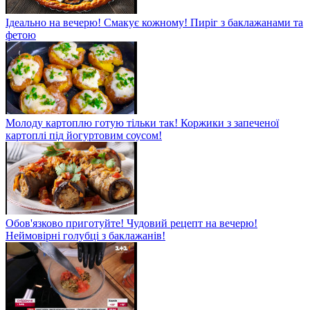
Ідеально на вечерю! Смакує кожному! Пиріг з баклажанами та
фетою
Молоду картоплю готую тільки так! Коржики з запеченої
картоплі під йогуртовим соусом!
Обов'язково приготуйте! Чудовий рецепт на вечерю!
Неймовірні голубці з баклажанів!