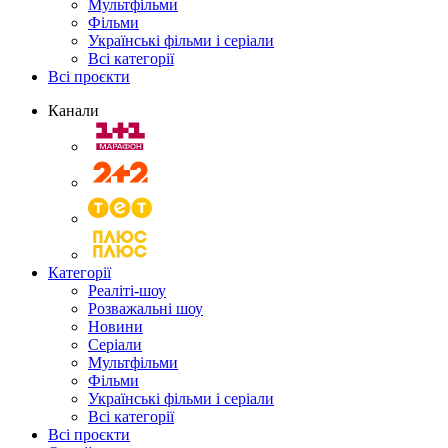
Мультфільми
Фільми
Українські фільми і серіали
Всі категорії
Всі проєкти
Канали
Категорії
Реаліті-шоу
Розважальні шоу
Новини
Серіали
Мультфільми
Фільми
Українські фільми і серіали
Всі категорії
Всі проєкти