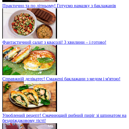
Практично та по літньому! Готуємо намазку з баклажанів
Фантастичний салат з квасолі! 3 хвилини – і готово!
Справжній делікатес! Смажені баклажани з медом і м'ятою!
Улюблений рецепт! Смачнющий рибний пиріг зі шпинатом на
бездріжджовому тісті!