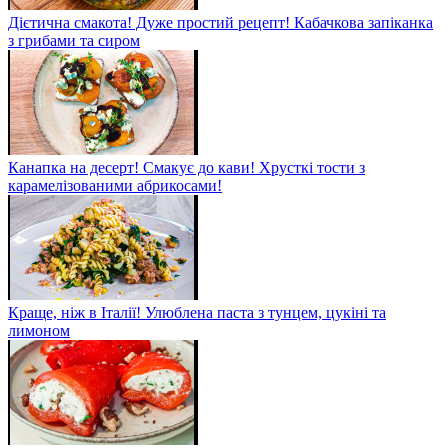
Дієтична смакота! Дуже простий рецепт! Кабачкова запіканка
з грибами та сиром
Канапка на десерт! Смакує до кави! Хрусткі тости з
карамелізованими абрикосами!
Краще, ніж в Італії! Улюблена паста з тунцем, цукіні та
лимоном