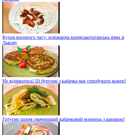
Кухня воєнного часу: освіжаюча кримськотатарська язма зі
Львову
Не відірватись! Ці бургери з кабачка має спробувати кожен!
Готуємо разом смачнющий кабачковий млинець з шинкою!