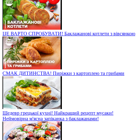
ЦЕ ВАРТО СПРОБУВАТИ! Баклажанові котлети з вівсянкою
СМАК ДИТИНСТВА! Пиріжки з картоплею та грибами
Шедевр грецької кухні! Найкращий рецепт мусаки!
Неймовірна м'ясна запіканка з баклажанами!