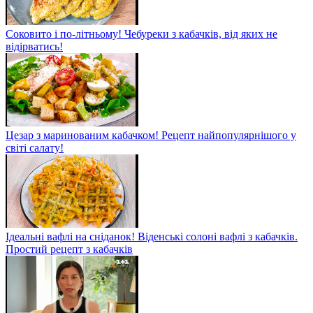
Соковито і по-літньому! Чебуреки з кабачків, від яких не
відірватись!
Цезар з маринованим кабачком! Рецепт найпопулярнішого у
світі салату!
Ідеальні вафлі на сніданок! Віденські солоні вафлі з кабачків.
Простий рецепт з кабачків