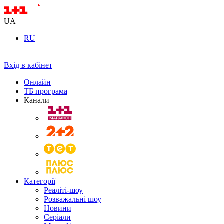
UA
RU
Вхід в кабінет
Онлайн
ТБ програма
Канали
Категорії
Реаліті-шоу
Розважальні шоу
Новини
Серіали