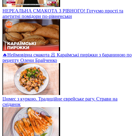
НЕРЕАЛЬНА СМАКОТА З РІВНОГО! Готуємо прості та
апетитні помідори по-рівненськи
🔥Неймовірна смакота 🥟 Караїмські пиріжки з бараниною по
рецепту Олени Брайченко
Цимес з куркою. Традиційне єврейське рагу. Страви на
сніданок