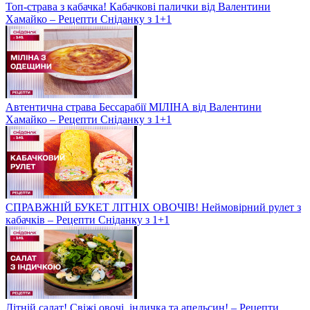
Топ-страва з кабачка! Кабачкові палички від Валентини
Хамайко – Рецепти Сніданку з 1+1
Автентична страва Бессарабії МІЛІНА від Валентини
Хамайко – Рецепти Сніданку з 1+1
СПРАВЖНІЙ БУКЕТ ЛІТНІХ ОВОЧІВ! Неймовірний рулет з
кабачків – Рецепти Сніданку з 1+1
Літній салат! Свіжі овочі, індичка та апельсин! – Рецепти