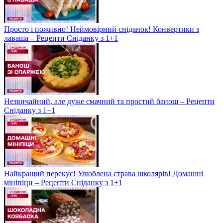
Просто і поживно! Неймовірний сніданок! Конвертики з
лаваша – Рецепти Сніданку з 1+1
Незвичайний, але дуже смачний та простий банош – Рецепти
Сніданку з 1+1
Найкращий перекус! Улюблена страва школярів! Домашні
мініпіци – Рецепти Сніданку з 1+1