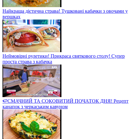
Найкраща дієтична страва! Тушковані кабачки з овочами у
вершках
Неймовірні рулетики! Прикраса святкового столу! Супер
проста страва з кабачка
🍉СМАЧНИЙ ТА СОКОВИТИЙ ПОЧАТОК ДНЯ! Рецепт
канапок з черкаським кавуном