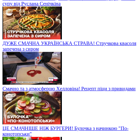
супу від Руслана Сенічкіна
ДУЖЕ СМАЧНА УКРАЇНСЬКА СТРАВА! Стручкова квасоля
запечена з сиром
Смачно та з атмосферою Хелловіна! Рецепт піци з привидами
ЦЕ СМАЧНІШЕ НІЖ БУРГЕРИ! Булочка з начинкою "По-
конотопськи"