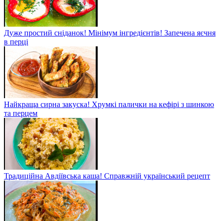
Дуже простий сніданок! Мінімум інгредієнтів! Запечена яєчня
в перці
Найкраща сирна закуска! Хрумкі палички на кефірі з шинкою
та перцем
Традиційна Авдіївська каша! Справжній український рецепт