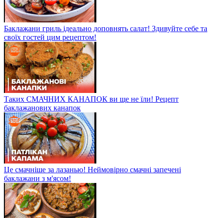
Баклажани гриль ідеально доповнять салат! Здивуйте себе та
своїх гостей цим рецептом!
Таких СМАЧНИХ КАНАПОК ви ще не їли! Рецепт
баклажанових канапок
Це смачніше за лазанью! Неймовірно смачні запечені
баклажани з м'ясом!