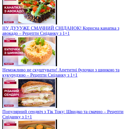
НУ ДУУУЖЕ СМАЧНИЙ СНІДАНОК! Корисна канапка з
авокадо – Рецепти Сніданку з 1+1
Неможливо не скуштувати! Апетитні булочки з шинкою та
кукурудзою – Рецепти Сніданку з 1+1
Популярний сендвіч з Тік Току: Швидко та смачно – Рецепти
Сніданку з 1+1