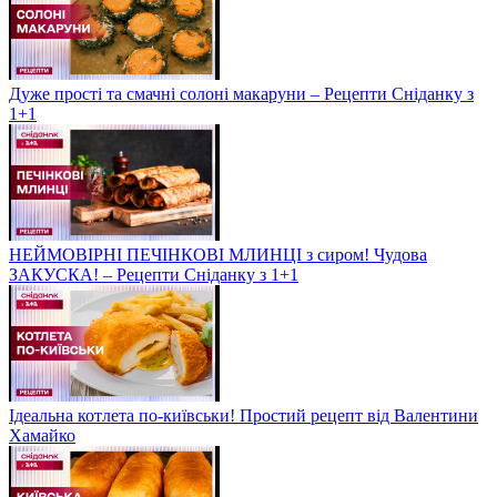
Дуже прості та смачні солоні макаруни – Рецепти Сніданку з
1+1
НЕЙМОВІРНІ ПЕЧІНКОВІ МЛИНЦІ з сиром! Чудова
ЗАКУСКА! – Рецепти Сніданку з 1+1
Ідеальна котлета по-київськи! Простий рецепт від Валентини
Хамайко