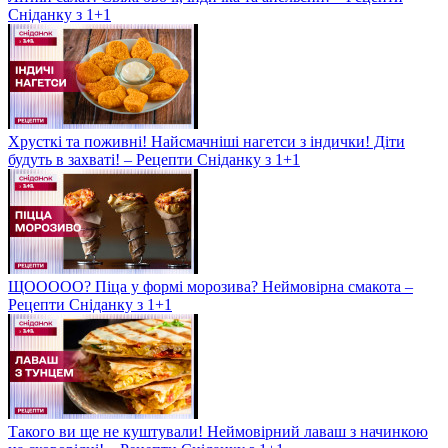
Сніданку з 1+1
Хрусткі та поживні! Найсмачніші нагетси з індички! Діти
будуть в захваті! – Рецепти Сніданку з 1+1
ЩООООО? Піца у формі морозива? Неймовірна смакота –
Рецепти Сніданку з 1+1
Такого ви ще не куштували! Неймовірний лаваш з начинкою