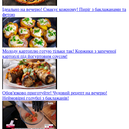
Ідеально на вечерю! Смакує кожному! Пиріг з баклажанами та
фетою
Молоду картоплю готую тільки так! Коржики з запеченої
картоплі під йогуртовим соусом!
Обов'язково приготуйте! Чудовий рецепт на вечерю!
Неймовірні голубці з баклажанів!