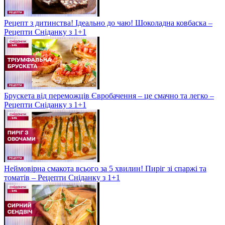
Рецепт з дитинства! Ідеально до чаю! Шоколадна ковбаска –
Рецепти Сніданку з 1+1
Брускета від переможців Євробачення – це смачно та легко –
Рецепти Сніданку з 1+1
Неймовірна смакота всього за 5 хвилин! Пиріг зі спаржі та
томатів – Рецепти Сніданку з 1+1