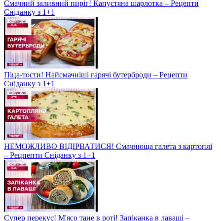
Смачний заливний пиріг! Капустяна шарлотка – Рецепти
Сніданку з 1+1
Піца-тости! Найсмачніші гарячі бутерброди – Рецепти
Сніданку з 1+1
НЕМОЖЛИВО ВІДІРВАТИСЯ! Смачнюща галета з картоплі
– Рецпепти Сніданку з 1+1
Супер перекус! М'ясо тане в роті! Запіканка в лаваші –