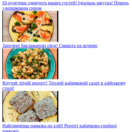
Ці рулетики здивують ваших гостей! Ідеальна закуска! Перець
з вершковим сиром
Запечені баклажанові піци! Смакота на вечерю
Крутий літній рецепт! Теплий кабачковий салат в азійському
стилі!
Найсмачніша намазка на хліб! Рецепт кабачково-грибної
намазки