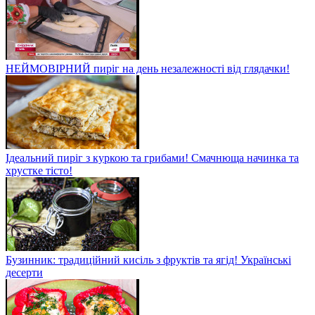
НЕЙМОВІРНИЙ пиріг на день незалежності від глядачки!
Ідеальний пиріг з куркою та грибами! Смачнюща начинка та
хрустке тісто!
Бузинник: традиційний кисіль з фруктів та ягід! Українські
десерти