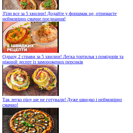
З'їли все за 5 хвилин! Додайте у форшмак це, отримаєте
неймовірно смачне поєднання!
Одразу 2 страви за 5 хвилин! Легка тортилья з помідорів та
ніжний десерт із заморожених персиків
Так легко піцу ще не готували! Дуже швидко і неймовірно
смачно!