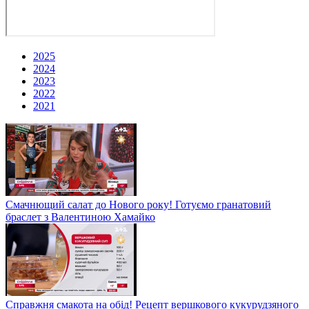
2025
2024
2023
2022
2021
Смачнющий салат до Нового року! Готуємо гранатовий
браслет з Валентиною Хамайко
Справжня смакота на обід! Рецепт вершкового кукурудзяного