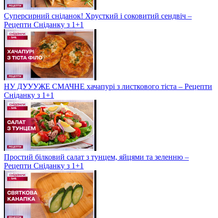
Суперсирний сніданок! Хрусткий і соковитий сендвіч –
Рецепти Сніданку з 1+1
НУ ДУУУЖЕ СМАЧНЕ хачапурі з листкового тіста – Рецепти
Сніданку з 1+1
Простий білковий салат з тунцем, яйцями та зеленню –
Рецепти Сніданку з 1+1