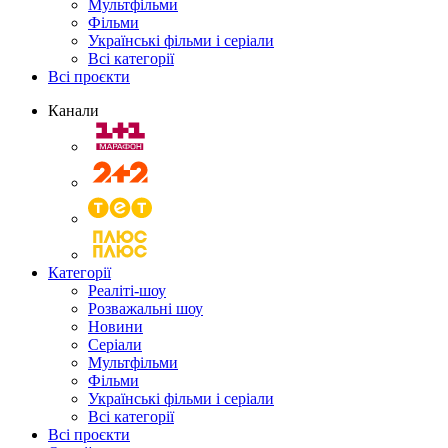
Мультфільми
Фільми
Українські фільми і серіали
Всі категорії
Всі проєкти
Канали
Категорії
Реаліті-шоу
Розважальні шоу
Новини
Серіали
Мультфільми
Фільми
Українські фільми і серіали
Всі категорії
Всі проєкти