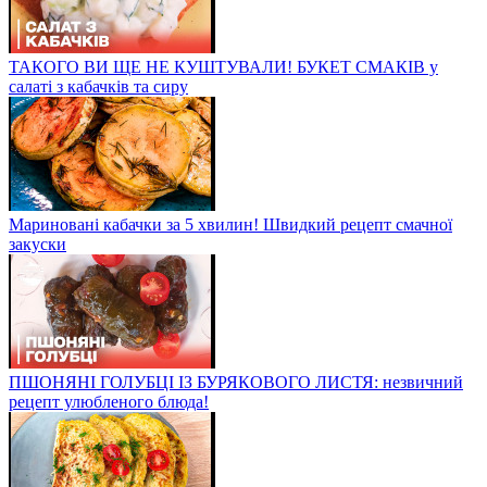
ТАКОГО ВИ ЩЕ НЕ КУШТУВАЛИ! БУКЕТ СМАКІВ у
салаті з кабачків та сиру
Мариновані кабачки за 5 хвилин! Швидкий рецепт смачної
закуски
ПШОНЯНІ ГОЛУБЦІ ІЗ БУРЯКОВОГО ЛИСТЯ: незвичний
рецепт улюбленого блюда!