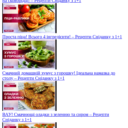
на сковорідці! – Рецепти Сніданку з 1+1
Проста піца! Всього 4 інгредієнти! – Рецепти Сніданку з 1+1
Смачний домашній хумус з горошку! Ідеальна намазка до
столу – Рецепти Сніданку з 1+1
ВАУ! Смачнющі оладки з зеленню та сиром – Рецепти
Сніданку з 1+1