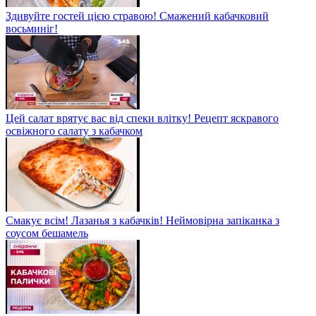
Здивуйте гостей цією стравою! Смажений кабачковий
восьминіг!
Цей салат врятує вас від спеки влітку! Рецепт яскравого
освіжного салату з кабачком
Смакує всім! Лазанья з кабачків! Неймовірна запіканка з
соусом бешамель