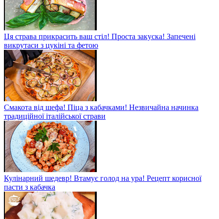
Ця страва прикрасить ваш стіл! Проста закуска! Запечені
викрутаси з цукіні та фетою
Смакота від шефа! Піца з кабачками! Незвичайна начинка
традиційної італійської страви
Кулінарний шедевр! Втамує голод на ура! Рецепт корисної
пасти з кабачка