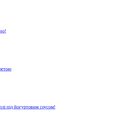
но!
 фетою
плі під йогуртовим соусом!