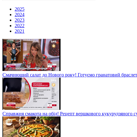
2025
2024
2023
2022
2021
Смачнющий салат до Нового року! Готуємо гранатовий брасле
Справжня смакота на обід! Рецепт вершкового кукурудзяного су