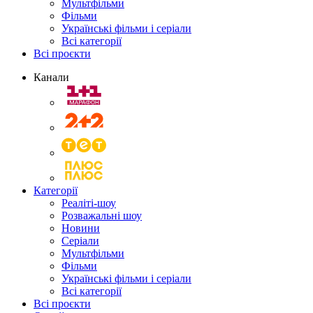
Мультфільми
Фільми
Українські фільми і серіали
Всі категорії
Всі проєкти
Канали
Категорії
Реаліті-шоу
Розважальні шоу
Новини
Серіали
Мультфільми
Фільми
Українські фільми і серіали
Всі категорії
Всі проєкти