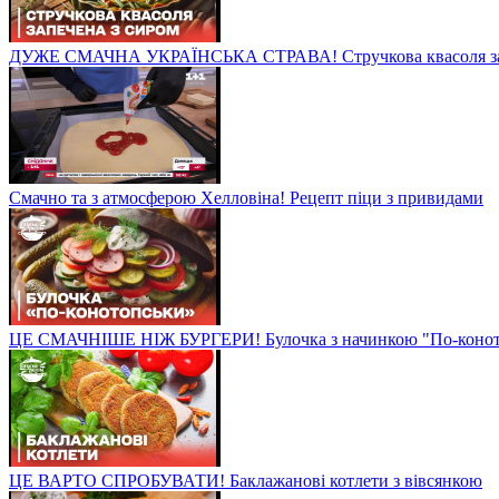
ДУЖЕ СМАЧНА УКРАЇНСЬКА СТРАВА! Стручкова квасоля зап
Смачно та з атмосферою Хелловіна! Рецепт піци з привидами
ЦЕ СМАЧНІШЕ НІЖ БУРГЕРИ! Булочка з начинкою "По-конот
ЦЕ ВАРТО СПРОБУВАТИ! Баклажанові котлети з вівсянкою