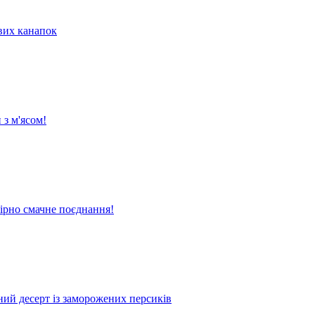
их канапок
 з м'ясом!
вірно смачне поєднання!
жний десерт із заморожених персиків