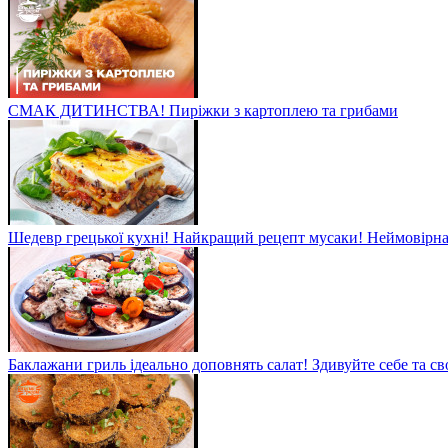
СМАК ДИТИНСТВА! Пиріжки з картоплею та грибами
Шедевр грецької кухні! Найкращий рецепт мусаки! Неймовірна 
Баклажани гриль ідеально доповнять салат! Здивуйте себе та св