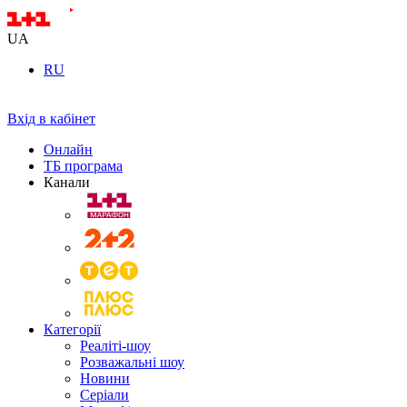
UA
RU
Вхід в кабінет
Онлайн
ТБ програма
Канали
Категорії
Реаліті-шоу
Розважальні шоу
Новини
Серіали