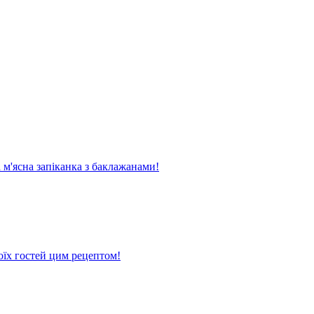
м'ясна запіканка з баклажанами!
оїх гостей цим рецептом!