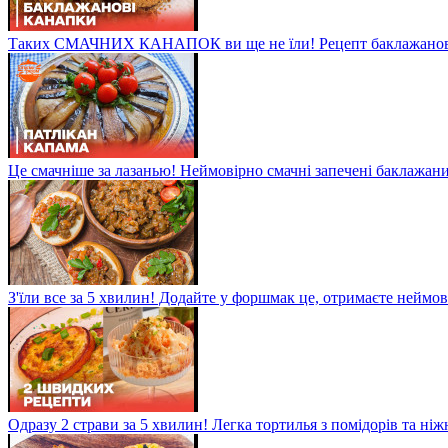
Таких СМАЧНИХ КАНАПОК ви ще не їли! Рецепт баклажанов
Це смачніше за лазанью! Неймовірно смачні запечені баклажани
З'їли все за 5 хвилин! Додайте у форшмак це, отримаєте неймо
Одразу 2 страви за 5 хвилин! Легка тортилья з помідорів та ні