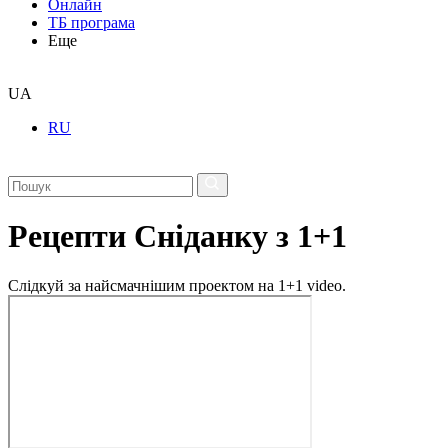
Онлайн
ТБ програма
Еще
UA
RU
Рецепти Сніданку з 1+1
Слідкуй за найсмачнішим проектом на 1+1 video.