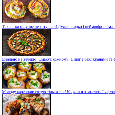
Так легко піцу ще не готували! Дуже швидко і неймовірно смач
Ідеально на вечерю! Смакує кожному! Пиріг з баклажанами та
Молоду картоплю готую тільки так! Коржики з запеченої карто