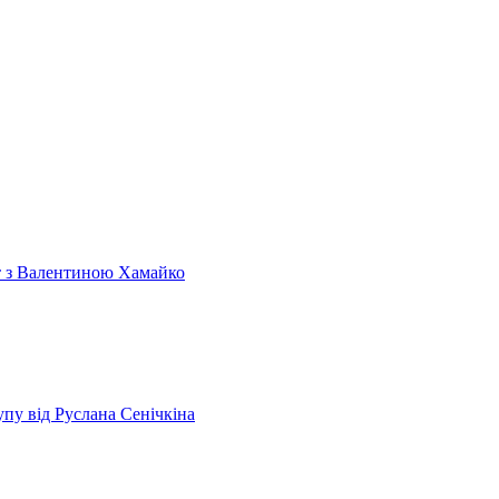
т з Валентиною Хамайко
пу від Руслана Сенічкіна