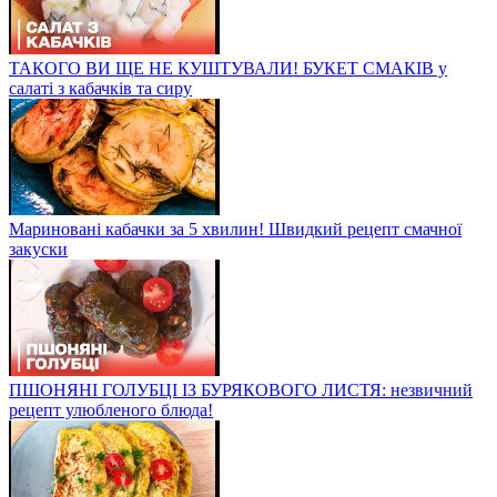
ТАКОГО ВИ ЩЕ НЕ КУШТУВАЛИ! БУКЕТ СМАКІВ у
салаті з кабачків та сиру
Мариновані кабачки за 5 хвилин! Швидкий рецепт смачної
закуски
ПШОНЯНІ ГОЛУБЦІ ІЗ БУРЯКОВОГО ЛИСТЯ: незвичний
рецепт улюбленого блюда!