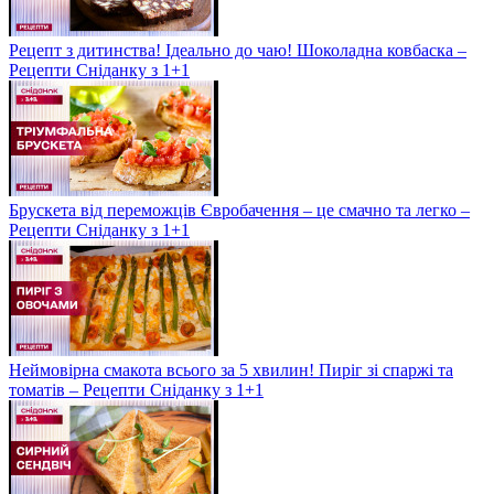
Рецепт з дитинства! Ідеально до чаю! Шоколадна ковбаска –
Рецепти Сніданку з 1+1
Брускета від переможців Євробачення – це смачно та легко –
Рецепти Сніданку з 1+1
Неймовірна смакота всього за 5 хвилин! Пиріг зі спаржі та
томатів – Рецепти Сніданку з 1+1