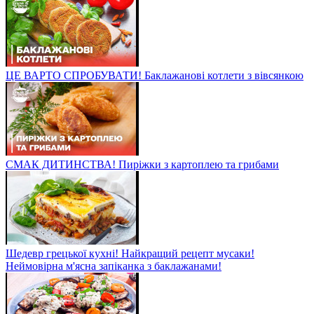
ЦЕ ВАРТО СПРОБУВАТИ! Баклажанові котлети з вівсянкою
СМАК ДИТИНСТВА! Пиріжки з картоплею та грибами
Шедевр грецької кухні! Найкращий рецепт мусаки!
Неймовірна м'ясна запіканка з баклажанами!