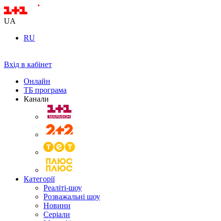
UA
RU
Вхід в кабінет
Онлайн
ТБ програма
Канали
Категорії
Реаліті-шоу
Розважальні шоу
Новини
Серіали