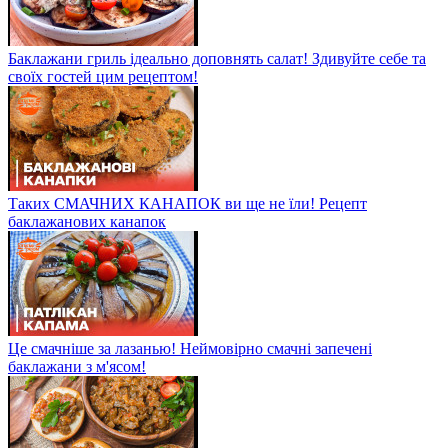
Баклажани гриль ідеально доповнять салат! Здивуйте себе та
своїх гостей цим рецептом!
Таких СМАЧНИХ КАНАПОК ви ще не їли! Рецепт
баклажанових канапок
Це смачніше за лазанью! Неймовірно смачні запечені
баклажани з м'ясом!