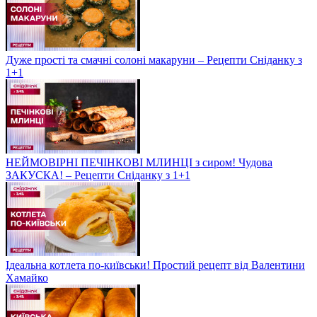
Дуже прості та смачні солоні макаруни – Рецепти Сніданку з
1+1
НЕЙМОВІРНІ ПЕЧІНКОВІ МЛИНЦІ з сиром! Чудова
ЗАКУСКА! – Рецепти Сніданку з 1+1
Ідеальна котлета по-київськи! Простий рецепт від Валентини
Хамайко