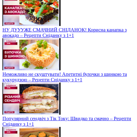
НУ ДУУУЖЕ СМАЧНИЙ СНІДАНОК! Корисна канапка з
авокадо – Рецепти Сніданку з 1+1
Неможливо не скуштувати! Апетитні булочки з шинкою та
кукурудзою – Рецепти Сніданку з 1+1
Популярний сендвіч з Тік Току: Швидко та смачно – Рецепти
Сніданку з 1+1