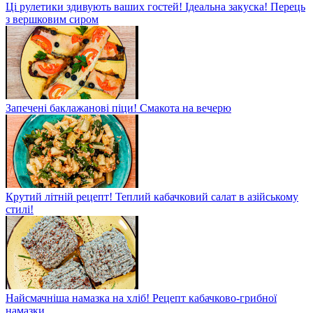
Ці рулетики здивують ваших гостей! Ідеальна закуска! Перець
з вершковим сиром
Запечені баклажанові піци! Смакота на вечерю
Крутий літній рецепт! Теплий кабачковий салат в азійському
стилі!
Найсмачніша намазка на хліб! Рецепт кабачково-грибної
намазки