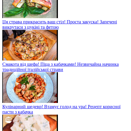
Ця страва прикрасить ваш стіл! Проста закуска! Запечені
викрутаси з цукіні та фетою
Смакота від шефа! Піца з кабачками! Незвичайна начинка
традиційної італійської страви
Кулінарний шедевр! Втамує голод на ура! Рецепт корисної
пасти з кабачка