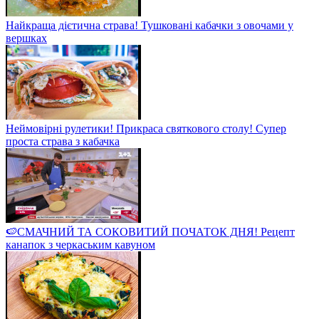
Найкраща дієтична страва! Тушковані кабачки з овочами у
вершках
Неймовірні рулетики! Прикраса святкового столу! Супер
проста страва з кабачка
🍉СМАЧНИЙ ТА СОКОВИТИЙ ПОЧАТОК ДНЯ! Рецепт
канапок з черкаським кавуном