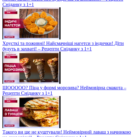
Сніданку з 1+1
Хрусткі та поживні! Найсмачніші нагетси з індички! Діти
будуть в захваті! – Рецепти Сніданку з 1+1
ЩООООО? Піца у формі морозива? Неймовірна смакота –
Рецепти Сніданку з 1+1
Такого ви ще не куштували! Неймовірний лаваш з начинкою