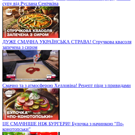
супу від Руслана Сенічкіна
ДУЖЕ СМАЧНА УКРАЇНСЬКА СТРАВА! Стручкова квасоля
запечена з сиром
Смачно та з атмосферою Хелловіна! Рецепт піци з привидами
ЦЕ СМАЧНІШЕ НІЖ БУРГЕРИ! Булочка з начинкою "По-
конотопськи"