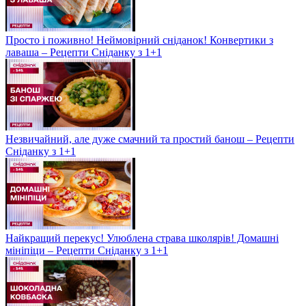
Просто і поживно! Неймовірний сніданок! Конвертики з
лаваша – Рецепти Сніданку з 1+1
Незвичайний, але дуже смачний та простий банош – Рецепти
Сніданку з 1+1
Найкращий перекус! Улюблена страва школярів! Домашні
мініпіци – Рецепти Сніданку з 1+1