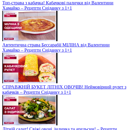
Топ-страва з кабачка! Кабачкові палички від Валентини
Хамайко – Рецепти Сніданку з 1+1
Автентична страва Бессарабії МІЛІНА від Валентини
Хамайко – Рецепти Сніданку з 1+1
СПРАВЖНІЙ БУКЕТ ЛІТНІХ ОВОЧІВ! Неймовірний рулет з
кабачків – Рецепти Сніданку з 1+1
Літній салат! Свіжі овочі, індичка та апельсин! – Рецепти