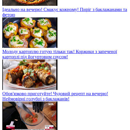
Ідеально на вечерю! Смакує кожному! Пиріг з баклажанами та
фетою
Молоду картоплю готую тільки так! Коржики з запеченої
картоплі під йогуртовим соусом!
Обов'язково приготуйте! Чудовий рецепт на вечерю!
Неймовірні голубці з баклажанів!