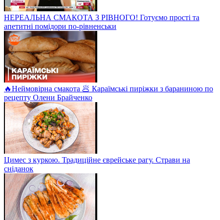
НЕРЕАЛЬНА СМАКОТА З РІВНОГО! Готуємо прості та
апетитні помідори по-рівненськи
🔥Неймовірна смакота 🥟 Караїмські пиріжки з бараниною по
рецепту Олени Брайченко
Цимес з куркою. Традиційне єврейське рагу. Страви на
сніданок