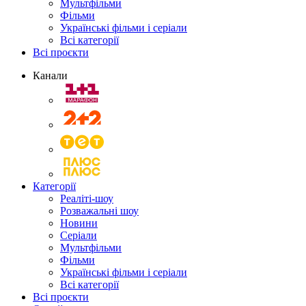
Мультфільми
Фільми
Українські фільми і серіали
Всі категорії
Всі проєкти
Канали
Категорії
Реаліті-шоу
Розважальні шоу
Новини
Серіали
Мультфільми
Фільми
Українські фільми і серіали
Всі категорії
Всі проєкти