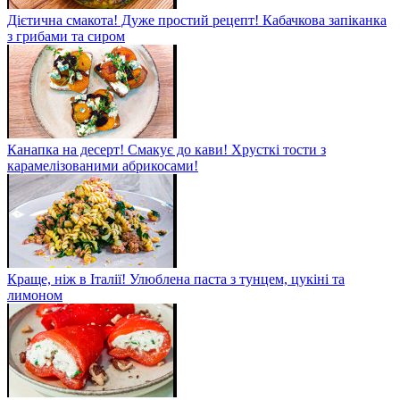
Дієтична смакота! Дуже простий рецепт! Кабачкова запіканка
з грибами та сиром
Канапка на десерт! Смакує до кави! Хрусткі тости з
карамелізованими абрикосами!
Краще, ніж в Італії! Улюблена паста з тунцем, цукіні та
лимоном