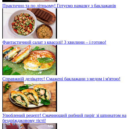
Практично та по літньому! Готуємо намазку з баклажанів
Фантастичний салат з квасолі! 3 хвилини – і готово!
Справжній делікатес! Смажені баклажани з медом і м'ятою!
Улюблений рецепт! Смачнющий рибний пиріг зі шпинатом на
бездріжджовому тісті!