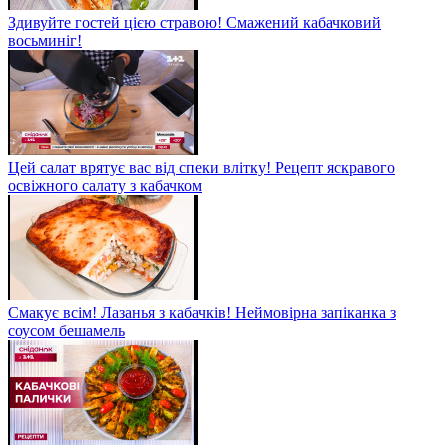
Здивуйте гостей цією стравою! Смажений кабачковий
восьминіг!
Цей салат врятує вас від спеки влітку! Рецепт яскравого
освіжного салату з кабачком
Смакує всім! Лазанья з кабачків! Неймовірна запіканка з
соусом бешамель