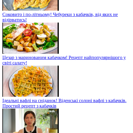
Соковито і по-літньому! Чебуреки з кабачків, від яких не
відірватись!
Цезар з маринованим кабачком! Рецепт найпопулярнішого у
світі салату!
Ідеальні вафлі на сніданок! Віденські солоні вафлі з кабачків.
Простий рецепт з кабачків