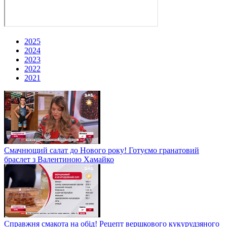
2025
2024
2023
2022
2021
Смачнющий салат до Нового року! Готуємо гранатовий
браслет з Валентиною Хамайко
Справжня смакота на обід! Рецепт вершкового кукурудзяного