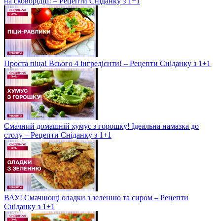
на сковорідці! – Рецепти Сніданку з 1+1
Проста піца! Всього 4 інгредієнти! – Рецепти Сніданку з 1+1
Смачний домашній хумус з горошку! Ідеальна намазка до
столу – Рецепти Сніданку з 1+1
ВАУ! Смачнющі оладки з зеленню та сиром – Рецепти
Сніданку з 1+1