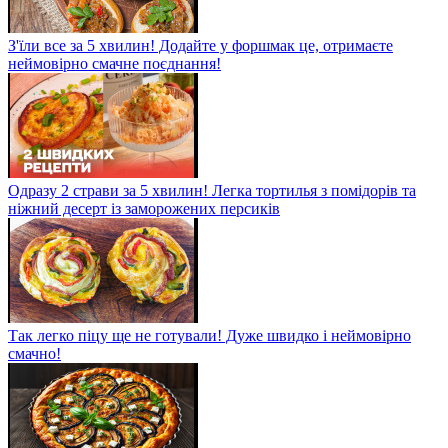
З'їли все за 5 хвилин! Додайте у форшмак це, отримаєте
неймовірно смачне поєднання!
Одразу 2 страви за 5 хвилин! Легка тортилья з помідорів та
ніжний десерт із заморожених персиків
Так легко піцу ще не готували! Дуже швидко і неймовірно
смачно!