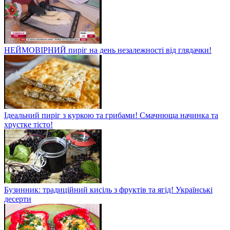
НЕЙМОВІРНИЙ пиріг на день незалежності від глядачки!
Ідеальний пиріг з куркою та грибами! Смачнюща начинка та
хрустке тісто!
Бузинник: традиційний кисіль з фруктів та ягід! Українські
десерти