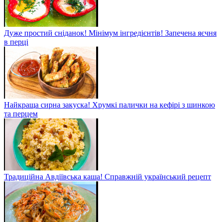
Дуже простий сніданок! Мінімум інгредієнтів! Запечена яєчня
в перці
Найкраща сирна закуска! Хрумкі палички на кефірі з шинкою
та перцем
Традиційна Авдіївська каша! Справжній український рецепт