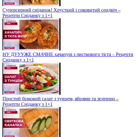
Суперсирний сніданок! Хрусткий і соковитий сендвіч –
Рецепти Сніданку з 1+1
НУ ДУУУЖЕ СМАЧНЕ хачапурі з листкового тіста – Рецепти
Сніданку з 1+1
Простий білковий салат з тунцем, яйцями та зеленню –
Рецепти Сніданку з 1+1