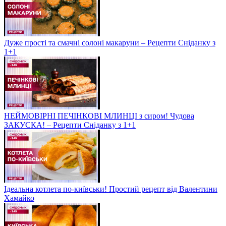
Дуже прості та смачні солоні макаруни – Рецепти Сніданку з
1+1
НЕЙМОВІРНІ ПЕЧІНКОВІ МЛИНЦІ з сиром! Чудова
ЗАКУСКА! – Рецепти Сніданку з 1+1
Ідеальна котлета по-київськи! Простий рецепт від Валентини
Хамайко