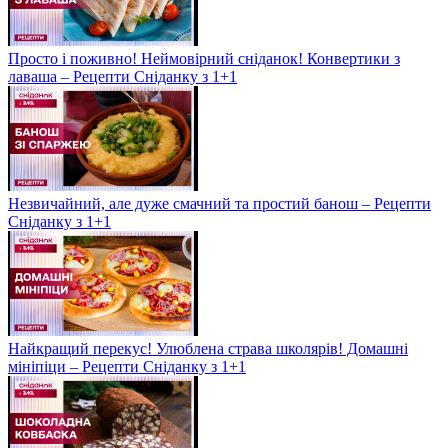
Просто і поживно! Неймовірний сніданок! Конвертики з
лаваша – Рецепти Сніданку з 1+1
Незвичайний, але дуже смачний та простий банош – Рецепти
Сніданку з 1+1
Найкращий перекус! Улюблена страва школярів! Домашні
мініпіци – Рецепти Сніданку з 1+1