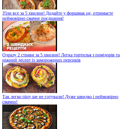
З'їли все за 5 хвилин! Додайте у форшмак це, отримаєте
неймовірно смачне поєднання!
Одразу 2 страви за 5 хвилин! Легка тортилья з помідорів та
ніжний десерт із заморожених персиків
Так легко піцу ще не готували! Дуже швидко і неймовірно
смачно!