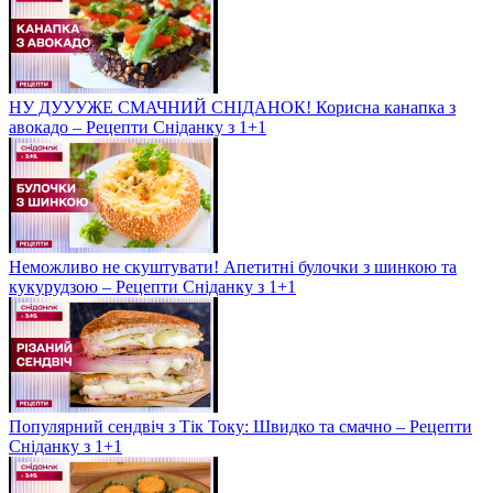
НУ ДУУУЖЕ СМАЧНИЙ СНІДАНОК! Корисна канапка з
авокадо – Рецепти Сніданку з 1+1
Неможливо не скуштувати! Апетитні булочки з шинкою та
кукурудзою – Рецепти Сніданку з 1+1
Популярний сендвіч з Тік Току: Швидко та смачно – Рецепти
Сніданку з 1+1