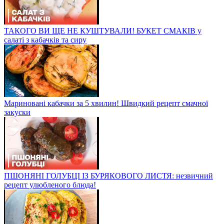
ТАКОГО ВИ ЩЕ НЕ КУШТУВАЛИ! БУКЕТ СМАКІВ у
салаті з кабачків та сиру
Мариновані кабачки за 5 хвилин! Швидкий рецепт смачної
закуски
ПШОНЯНІ ГОЛУБЦІ ІЗ БУРЯКОВОГО ЛИСТЯ: незвичний
рецепт улюбленого блюда!