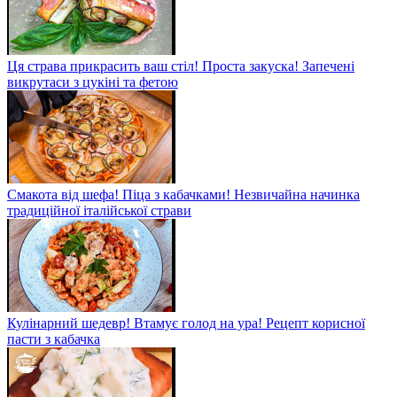
Ця страва прикрасить ваш стіл! Проста закуска! Запечені
викрутаси з цукіні та фетою
Смакота від шефа! Піца з кабачками! Незвичайна начинка
традиційної італійської страви
Кулінарний шедевр! Втамує голод на ура! Рецепт корисної
пасти з кабачка