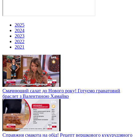
2025
2024
2023
2022
2021
Смачнющий салат до Нового року! Готуємо гранатовий
браслет з Валентиною Хамайко
Справжня смакота на обід! Рецепт вершкового кукурудзяного