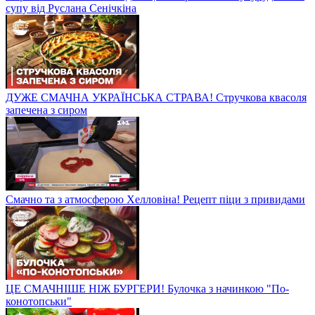
супу від Руслана Сенічкіна
ДУЖЕ СМАЧНА УКРАЇНСЬКА СТРАВА! Стручкова квасоля
запечена з сиром
Смачно та з атмосферою Хелловіна! Рецепт піци з привидами
ЦЕ СМАЧНІШЕ НІЖ БУРГЕРИ! Булочка з начинкою "По-
конотопськи"