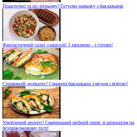
Практично та по літньому! Готуємо намазку з баклажанів
Фантастичний салат з квасолі! 3 хвилини – і готово!
Справжній делікатес! Смажені баклажани з медом і м'ятою!
Улюблений рецепт! Смачнющий рибний пиріг зі шпинатом на
бездріжджовому тісті!