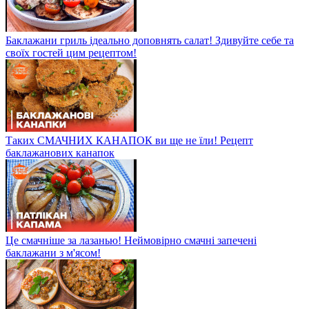
Баклажани гриль ідеально доповнять салат! Здивуйте себе та
своїх гостей цим рецептом!
Таких СМАЧНИХ КАНАПОК ви ще не їли! Рецепт
баклажанових канапок
Це смачніше за лазанью! Неймовірно смачні запечені
баклажани з м'ясом!