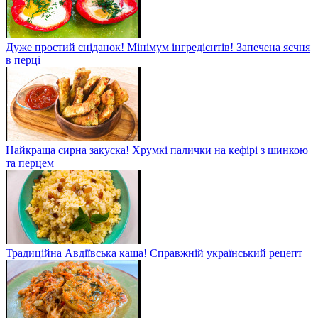
Дуже простий сніданок! Мінімум інгредієнтів! Запечена яєчня
в перці
Найкраща сирна закуска! Хрумкі палички на кефірі з шинкою
та перцем
Традиційна Авдіївська каша! Справжній український рецепт