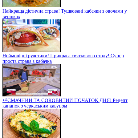
Найкраща дієтична страва! Тушковані кабачки з овочами у
вершках
Неймовірні рулетики! Прикраса святкового столу! Супер
проста страва з кабачка
🍉СМАЧНИЙ ТА СОКОВИТИЙ ПОЧАТОК ДНЯ! Рецепт
канапок з черкаським кавуном