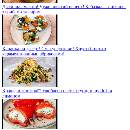
Дієтична смакота! Дуже простий рецепт! Кабачкова запіканка
з грибами та сиром
Канапка на десерт! Смакує до кави! Хрусткі тости з
карамелізованими абрикосами!
Краще, ніж в Італії! Улюблена паста з тунцем, цукіні та
лимоном