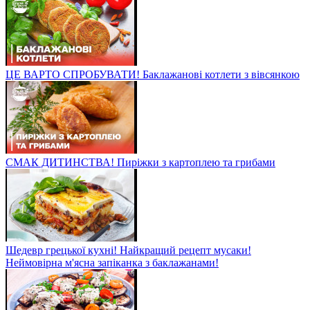
ЦЕ ВАРТО СПРОБУВАТИ! Баклажанові котлети з вівсянкою
СМАК ДИТИНСТВА! Пиріжки з картоплею та грибами
Шедевр грецької кухні! Найкращий рецепт мусаки!
Неймовірна м'ясна запіканка з баклажанами!