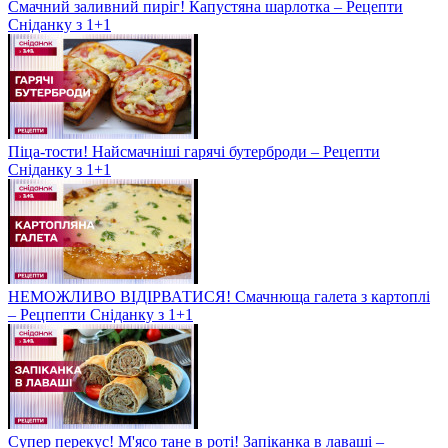
Смачний заливний пиріг! Капустяна шарлотка – Рецепти
Сніданку з 1+1
Піца-тости! Найсмачніші гарячі бутерброди – Рецепти
Сніданку з 1+1
НЕМОЖЛИВО ВІДІРВАТИСЯ! Смачнюща галета з картоплі
– Рецпепти Сніданку з 1+1
Супер перекус! М'ясо тане в роті! Запіканка в лаваші –