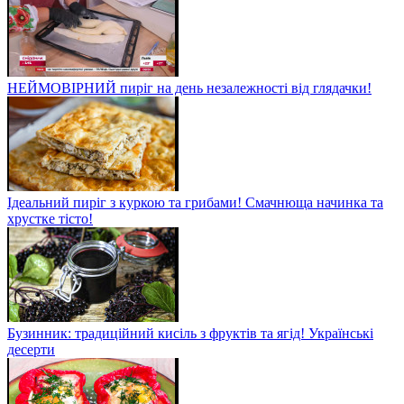
НЕЙМОВІРНИЙ пиріг на день незалежності від глядачки!
Ідеальний пиріг з куркою та грибами! Смачнюща начинка та
хрустке тісто!
Бузинник: традиційний кисіль з фруктів та ягід! Українські
десерти