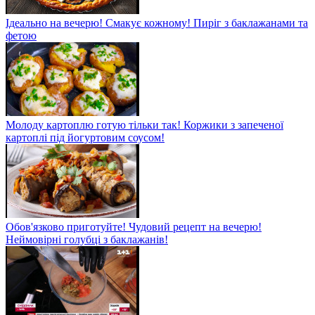
Ідеально на вечерю! Смакує кожному! Пиріг з баклажанами та
фетою
Молоду картоплю готую тільки так! Коржики з запеченої
картоплі під йогуртовим соусом!
Обов'язково приготуйте! Чудовий рецепт на вечерю!
Неймовірні голубці з баклажанів!