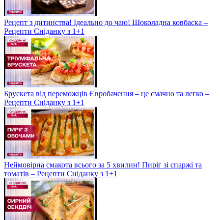
Рецепт з дитинства! Ідеально до чаю! Шоколадна ковбаска –
Рецепти Сніданку з 1+1
Брускета від переможців Євробачення – це смачно та легко –
Рецепти Сніданку з 1+1
Неймовірна смакота всього за 5 хвилин! Пиріг зі спаржі та
томатів – Рецепти Сніданку з 1+1