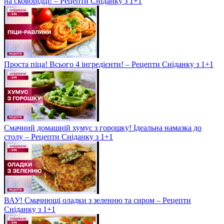
на сковорідці! – Рецепти Сніданку з 1+1
Проста піца! Всього 4 інгредієнти! – Рецепти Сніданку з 1+1
Смачний домашній хумус з горошку! Ідеальна намазка до
столу – Рецепти Сніданку з 1+1
ВАУ! Смачнющі оладки з зеленню та сиром – Рецепти
Сніданку з 1+1