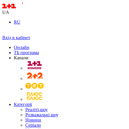
UA
RU
Вхід в кабінет
Онлайн
ТБ програма
Канали
Категорії
Реаліті-шоу
Розважальні шоу
Новини
Серіали