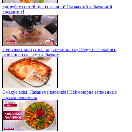
Здивуйте гостей цією стравою! Смажений кабачковий
восьминіг!
Цей салат врятує вас від спеки влітку! Рецепт яскравого
освіжного салату з кабачком
Смакує всім! Лазанья з кабачків! Неймовірна запіканка з
соусом бешамель