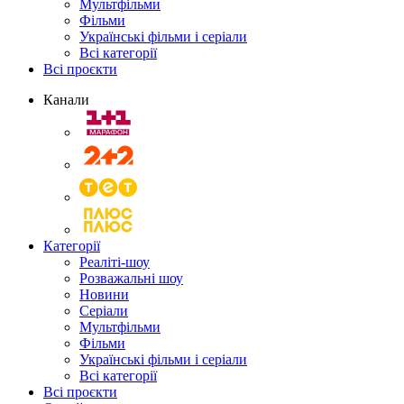
Мультфільми
Фільми
Українські фільми і серіали
Всі категорії
Всі проєкти
Канали
Категорії
Реаліті-шоу
Розважальні шоу
Новини
Серіали
Мультфільми
Фільми
Українські фільми і серіали
Всі категорії
Всі проєкти