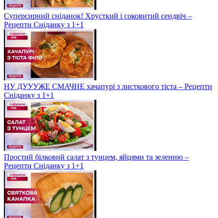
Суперсирний сніданок! Хрусткий і соковитий сендвіч –
Рецепти Сніданку з 1+1
НУ ДУУУЖЕ СМАЧНЕ хачапурі з листкового тіста – Рецепти
Сніданку з 1+1
Простий білковий салат з тунцем, яйцями та зеленню –
Рецепти Сніданку з 1+1