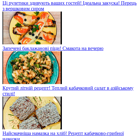
Ці рулетики здивують ваших гостей! Ідеальна закуска! Перець
з вершковим сиром
Запечені баклажанові піци! Смакота на вечерю
Крутий літній рецепт! Теплий кабачковий салат в азійському
стилі!
Найсмачніша намазка на хліб! Рецепт кабачково-грибної
намазки