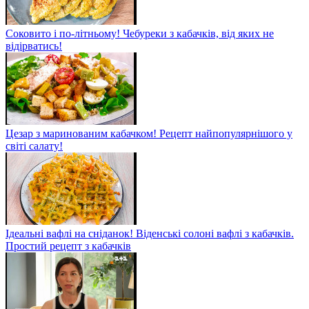
Соковито і по-літньому! Чебуреки з кабачків, від яких не
відірватись!
Цезар з маринованим кабачком! Рецепт найпопулярнішого у
світі салату!
Ідеальні вафлі на сніданок! Віденські солоні вафлі з кабачків.
Простий рецепт з кабачків