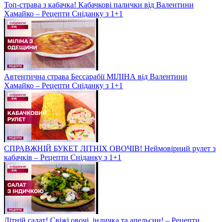
Топ-страва з кабачка! Кабачкові палички від Валентини
Хамайко – Рецепти Сніданку з 1+1
Автентична страва Бессарабії МІЛІНА від Валентини
Хамайко – Рецепти Сніданку з 1+1
СПРАВЖНІЙ БУКЕТ ЛІТНІХ ОВОЧІВ! Неймовірний рулет з
кабачків – Рецепти Сніданку з 1+1
Літній салат! Свіжі овочі, індичка та апельсин! – Рецепти