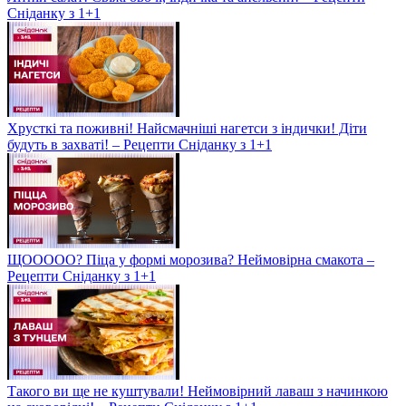
Сніданку з 1+1
Хрусткі та поживні! Найсмачніші нагетси з індички! Діти
будуть в захваті! – Рецепти Сніданку з 1+1
ЩООООО? Піца у формі морозива? Неймовірна смакота –
Рецепти Сніданку з 1+1
Такого ви ще не куштували! Неймовірний лаваш з начинкою