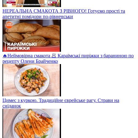
НЕРЕАЛЬНА СМАКОТА З РІВНОГО! Готуємо прості та
апетитні помідори по-рівненськи
🔥Неймовірна смакота 🥟 Караїмські пиріжки з бараниною по
рецепту Олени Брайченко
Цимес з куркою. Традиційне єврейське рагу. Страви на
сніданок