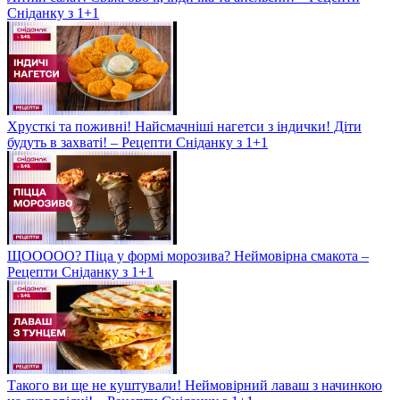
Сніданку з 1+1
Хрусткі та поживні! Найсмачніші нагетси з індички! Діти
будуть в захваті! – Рецепти Сніданку з 1+1
ЩООООО? Піца у формі морозива? Неймовірна смакота –
Рецепти Сніданку з 1+1
Такого ви ще не куштували! Неймовірний лаваш з начинкою