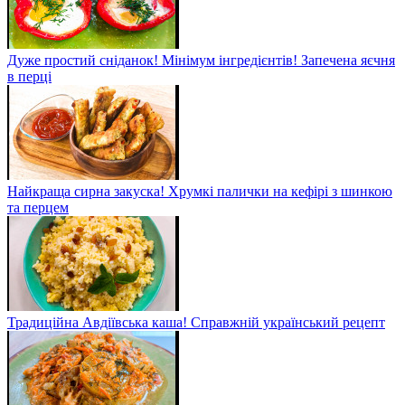
Дуже простий сніданок! Мінімум інгредієнтів! Запечена яєчня
в перці
Найкраща сирна закуска! Хрумкі палички на кефірі з шинкою
та перцем
Традиційна Авдіївська каша! Справжній український рецепт