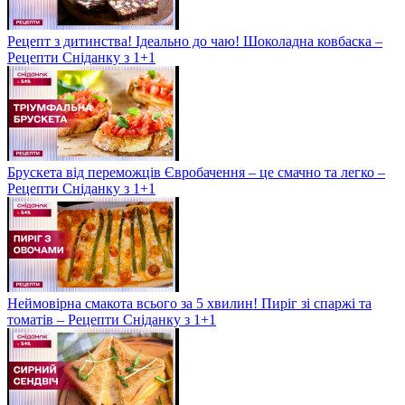
Рецепт з дитинства! Ідеально до чаю! Шоколадна ковбаска –
Рецепти Сніданку з 1+1
Брускета від переможців Євробачення – це смачно та легко –
Рецепти Сніданку з 1+1
Неймовірна смакота всього за 5 хвилин! Пиріг зі спаржі та
томатів – Рецепти Сніданку з 1+1