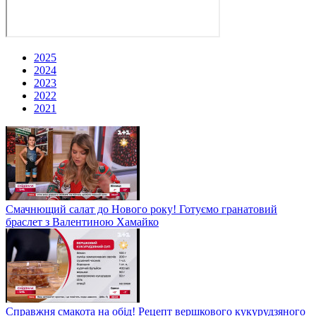
2025
2024
2023
2022
2021
Смачнющий салат до Нового року! Готуємо гранатовий
браслет з Валентиною Хамайко
Справжня смакота на обід! Рецепт вершкового кукурудзяного