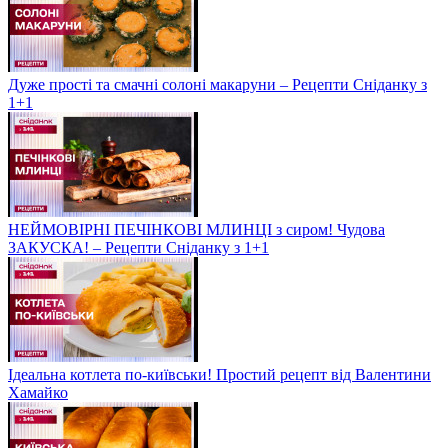
Дуже прості та смачні солоні макаруни – Рецепти Сніданку з
1+1
НЕЙМОВІРНІ ПЕЧІНКОВІ МЛИНЦІ з сиром! Чудова
ЗАКУСКА! – Рецепти Сніданку з 1+1
Ідеальна котлета по-київськи! Простий рецепт від Валентини
Хамайко