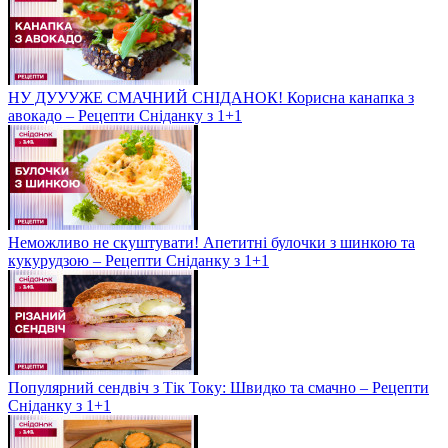
НУ ДУУУЖЕ СМАЧНИЙ СНІДАНОК! Корисна канапка з
авокадо – Рецепти Сніданку з 1+1
Неможливо не скуштувати! Апетитні булочки з шинкою та
кукурудзою – Рецепти Сніданку з 1+1
Популярний сендвіч з Тік Току: Швидко та смачно – Рецепти
Сніданку з 1+1