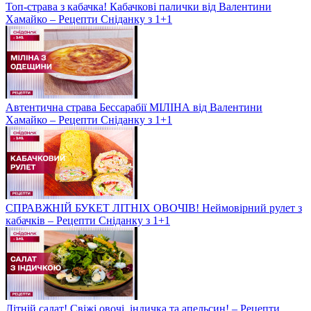
Топ-страва з кабачка! Кабачкові палички від Валентини
Хамайко – Рецепти Сніданку з 1+1
Автентична страва Бессарабії МІЛІНА від Валентини
Хамайко – Рецепти Сніданку з 1+1
СПРАВЖНІЙ БУКЕТ ЛІТНІХ ОВОЧІВ! Неймовірний рулет з
кабачків – Рецепти Сніданку з 1+1
Літній салат! Свіжі овочі, індичка та апельсин! – Рецепти