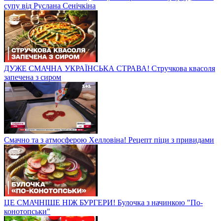
супу від Руслана Сенічкіна
ДУЖЕ СМАЧНА УКРАЇНСЬКА СТРАВА! Стручкова квасоля
запечена з сиром
Смачно та з атмосферою Хелловіна! Рецепт піци з привидами
ЦЕ СМАЧНІШЕ НІЖ БУРГЕРИ! Булочка з начинкою "По-
конотопськи"