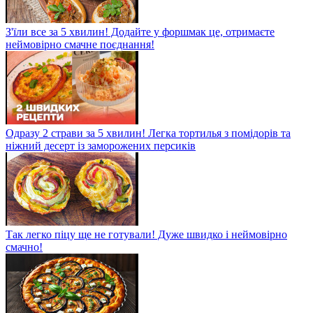
З'їли все за 5 хвилин! Додайте у форшмак це, отримаєте
неймовірно смачне поєднання!
Одразу 2 страви за 5 хвилин! Легка тортилья з помідорів та
ніжний десерт із заморожених персиків
Так легко піцу ще не готували! Дуже швидко і неймовірно
смачно!