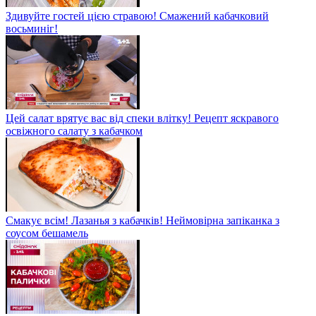
Здивуйте гостей цією стравою! Смажений кабачковий
восьминіг!
Цей салат врятує вас від спеки влітку! Рецепт яскравого
освіжного салату з кабачком
Смакує всім! Лазанья з кабачків! Неймовірна запіканка з
соусом бешамель