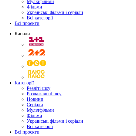
Мультфільми
Фільми
Українські фільми і серіали
Всі категорії
Всі проєкти
Канали
Категорії
Реаліті-шоу
Розважальні шоу
Новини
Серіали
Мультфільми
Фільми
Українські фільми і серіали
Всі категорії
Всі проєкти