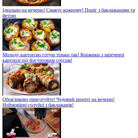
Ідеально на вечерю! Смакує кожному! Пиріг з баклажанами та
фетою
Молоду картоплю готую тільки так! Коржики з запеченої
картоплі під йогуртовим соусом!
Обов'язково приготуйте! Чудовий рецепт на вечерю!
Неймовірні голубці з баклажанів!