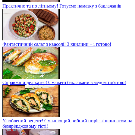
Практично та по літньому! Готуємо намазку з баклажанів
Фантастичний салат з квасолі! 3 хвилини – і готово!
Справжній делікатес! Смажені баклажани з медом і м'ятою!
Улюблений рецепт! Смачнющий рибний пиріг зі шпинатом на
бездріжджовому тісті!