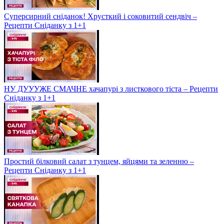
Суперсирний сніданок! Хрусткий і соковитий сендвіч –
Рецепти Сніданку з 1+1
НУ ДУУУЖЕ СМАЧНЕ хачапурі з листкового тіста – Рецепти
Сніданку з 1+1
Простий білковий салат з тунцем, яйцями та зеленню –
Рецепти Сніданку з 1+1