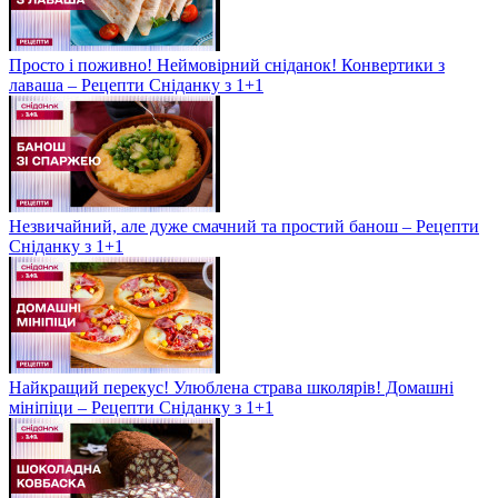
Просто і поживно! Неймовірний сніданок! Конвертики з
лаваша – Рецепти Сніданку з 1+1
Незвичайний, але дуже смачний та простий банош – Рецепти
Сніданку з 1+1
Найкращий перекус! Улюблена страва школярів! Домашні
мініпіци – Рецепти Сніданку з 1+1