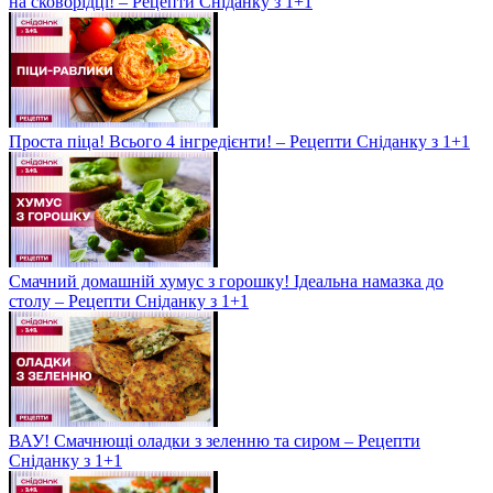
на сковорідці! – Рецепти Сніданку з 1+1
Проста піца! Всього 4 інгредієнти! – Рецепти Сніданку з 1+1
Смачний домашній хумус з горошку! Ідеальна намазка до
столу – Рецепти Сніданку з 1+1
ВАУ! Смачнющі оладки з зеленню та сиром – Рецепти
Сніданку з 1+1