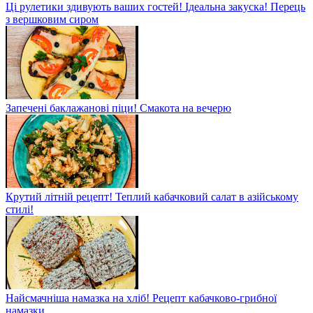
Ці рулетики здивують ваших гостей! Ідеальна закуска! Перець
з вершковим сиром
Запечені баклажанові піци! Смакота на вечерю
Крутий літній рецепт! Теплий кабачковий салат в азійському
стилі!
Найсмачніша намазка на хліб! Рецепт кабачково-грибної
намазки