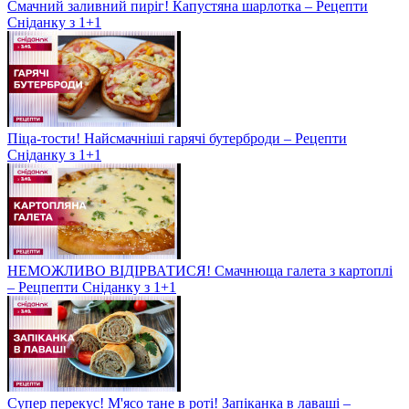
Смачний заливний пиріг! Капустяна шарлотка – Рецепти
Сніданку з 1+1
Піца-тости! Найсмачніші гарячі бутерброди – Рецепти
Сніданку з 1+1
НЕМОЖЛИВО ВІДІРВАТИСЯ! Смачнюща галета з картоплі
– Рецпепти Сніданку з 1+1
Супер перекус! М'ясо тане в роті! Запіканка в лаваші –