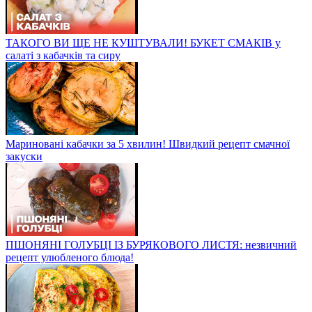
ТАКОГО ВИ ЩЕ НЕ КУШТУВАЛИ! БУКЕТ СМАКІВ у
салаті з кабачків та сиру
Мариновані кабачки за 5 хвилин! Швидкий рецепт смачної
закуски
ПШОНЯНІ ГОЛУБЦІ ІЗ БУРЯКОВОГО ЛИСТЯ: незвичний
рецепт улюбленого блюда!