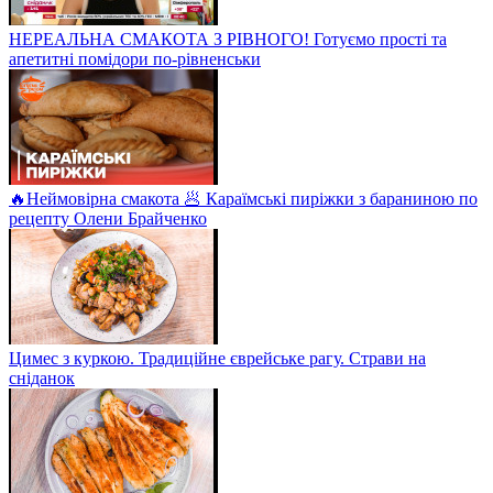
НЕРЕАЛЬНА СМАКОТА З РІВНОГО! Готуємо прості та
апетитні помідори по-рівненськи
🔥Неймовірна смакота 🥟 Караїмські пиріжки з бараниною по
рецепту Олени Брайченко
Цимес з куркою. Традиційне єврейське рагу. Страви на
сніданок