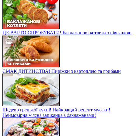
ЦЕ ВАРТО СПРОБУВАТИ! Баклажанові котлети з вівсянкою
СМАК ДИТИНСТВА! Пиріжки з картоплею та грибами
Шедевр грецької кухні! Найкращий рецепт мусаки!
Неймовірна м'ясна запіканка з баклажанами!