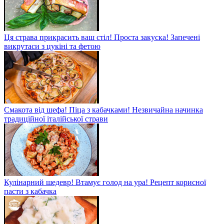
Ця страва прикрасить ваш стіл! Проста закуска! Запечені
викрутаси з цукіні та фетою
Смакота від шефа! Піца з кабачками! Незвичайна начинка
традиційної італійської страви
Кулінарний шедевр! Втамує голод на ура! Рецепт корисної
пасти з кабачка