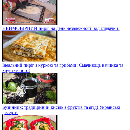
НЕЙМОВІРНИЙ пиріг на день незалежності від глядачки!
Ідеальний пиріг з куркою та грибами! Смачнюща начинка та
хрустке тісто!
Бузинник: традиційний кисіль з фруктів та ягід! Українські
десерти