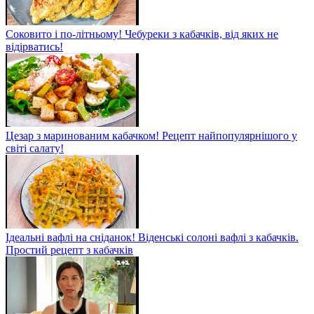
Соковито і по-літньому! Чебуреки з кабачків, від яких не
відірватись!
Цезар з маринованим кабачком! Рецепт найпопулярнішого у
світі салату!
Ідеальні вафлі на сніданок! Віденські солоні вафлі з кабачків.
Простий рецепт з кабачків