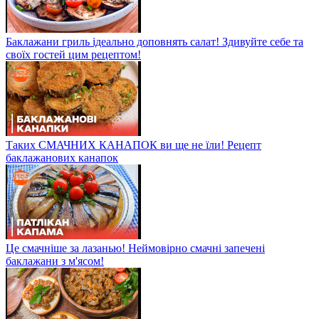
Баклажани гриль ідеально доповнять салат! Здивуйте себе та
своїх гостей цим рецептом!
Таких СМАЧНИХ КАНАПОК ви ще не їли! Рецепт
баклажанових канапок
Це смачніше за лазанью! Неймовірно смачні запечені
баклажани з м'ясом!