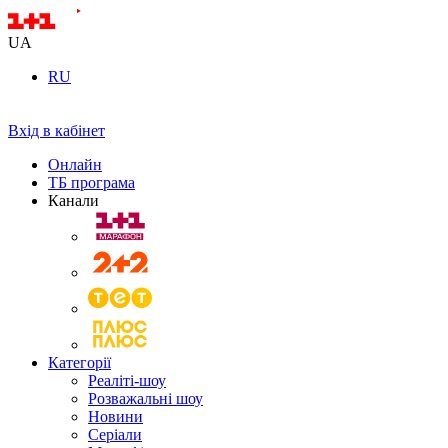
UA
RU
Вхід в кабінет
Онлайн
ТБ програма
Канали
Категорії
Реаліті-шоу
Розважальні шоу
Новини
Серіали