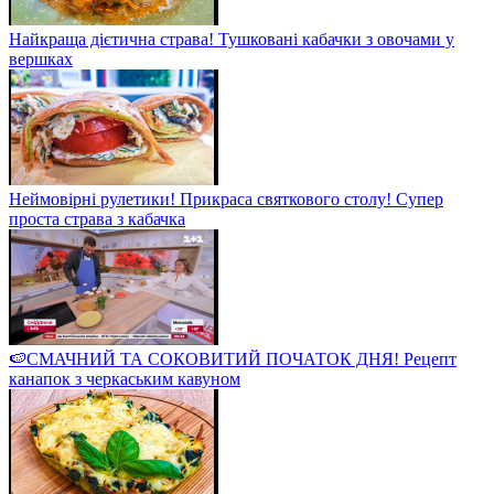
Найкраща дієтична страва! Тушковані кабачки з овочами у
вершках
Неймовірні рулетики! Прикраса святкового столу! Супер
проста страва з кабачка
🍉СМАЧНИЙ ТА СОКОВИТИЙ ПОЧАТОК ДНЯ! Рецепт
канапок з черкаським кавуном