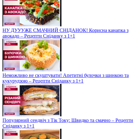
НУ ДУУУЖЕ СМАЧНИЙ СНІДАНОК! Корисна канапка з
авокадо – Рецепти Сніданку з 1+1
Неможливо не скуштувати! Апетитні булочки з шинкою та
кукурудзою – Рецепти Сніданку з 1+1
Популярний сендвіч з Тік Току: Швидко та смачно – Рецепти
Сніданку з 1+1