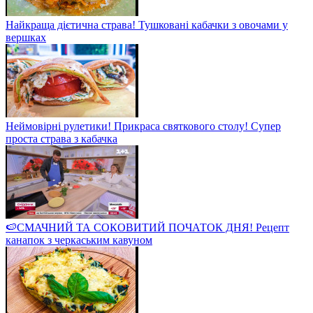
Найкраща дієтична страва! Тушковані кабачки з овочами у
вершках
Неймовірні рулетики! Прикраса святкового столу! Супер
проста страва з кабачка
🍉СМАЧНИЙ ТА СОКОВИТИЙ ПОЧАТОК ДНЯ! Рецепт
канапок з черкаським кавуном