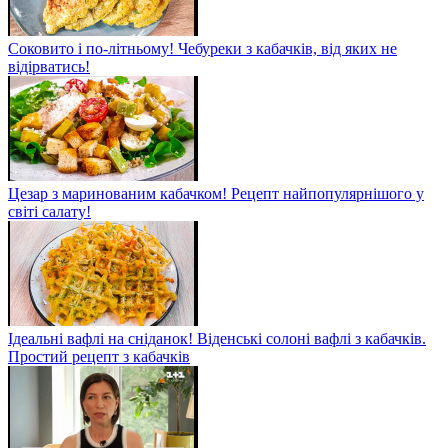
Соковито і по-літньому! Чебуреки з кабачків, від яких не
відірватись!
Цезар з маринованим кабачком! Рецепт найпопулярнішого у
світі салату!
Ідеальні вафлі на сніданок! Віденські солоні вафлі з кабачків.
Простий рецепт з кабачків