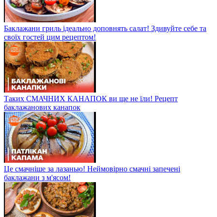
Баклажани гриль ідеально доповнять салат! Здивуйте себе та
своїх гостей цим рецептом!
Таких СМАЧНИХ КАНАПОК ви ще не їли! Рецепт
баклажанових канапок
Це смачніше за лазанью! Неймовірно смачні запечені
баклажани з м'ясом!