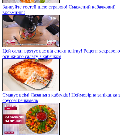
Здивуйте гостей цією стравою! Смажений кабачковий
восьминіг!
Цей салат врятує вас від спеки влітку! Рецепт яскравого
освіжного салату з кабачком
Смакує всім! Лазанья з кабачків! Неймовірна запіканка з
соусом бешамель