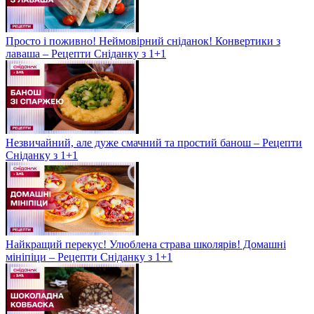
Просто і поживно! Неймовірний сніданок! Конвертики з
лаваша – Рецепти Сніданку з 1+1
Незвичайний, але дуже смачний та простий банош – Рецепти
Сніданку з 1+1
Найкращий перекус! Улюблена страва школярів! Домашні
мініпіци – Рецепти Сніданку з 1+1