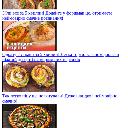
З'їли все за 5 хвилин! Додайте у форшмак це, отримаєте
неймовірно смачне поєднання!
Одразу 2 страви за 5 хвилин! Легка тортилья з помідорів та
ніжний десерт із заморожених персиків
Так легко піцу ще не готували! Дуже швидко і неймовірно
смачно!