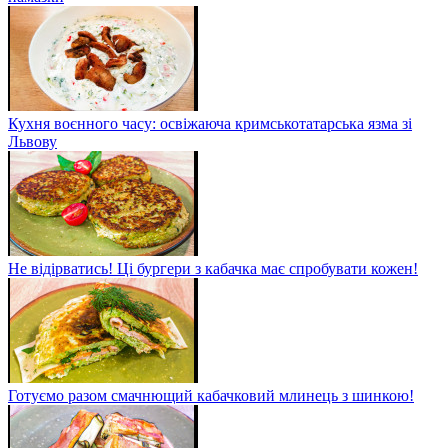
Кухня воєнного часу: освіжаюча кримськотатарська язма зі
Львову
Не відірватись! Ці бургери з кабачка має спробувати кожен!
Готуємо разом смачнющий кабачковий млинець з шинкою!