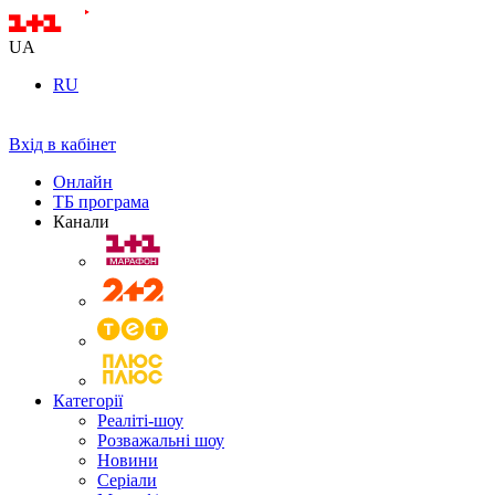
UA
RU
Вхід в кабінет
Онлайн
ТБ програма
Канали
Категорії
Реаліті-шоу
Розважальні шоу
Новини
Серіали