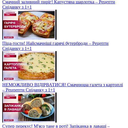
Смачний заливний пиріг! Капустяна шарлотка – Рецепти
Сніданку з 1+1
Піца-тости! Найсмачніші гарячі бутерброди – Рецепти
Сніданку з 1+1
НЕМОЖЛИВО ВІДІРВАТИСЯ! Смачнюща галета з картоплі
– Рецпепти Сніданку з 1+1
Супер перекус! М'ясо тане в роті! Запіканка в лаваші –