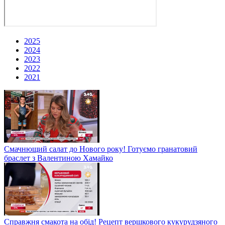
2025
2024
2023
2022
2021
Смачнющий салат до Нового року! Готуємо гранатовий
браслет з Валентиною Хамайко
Справжня смакота на обід! Рецепт вершкового кукурудзяного