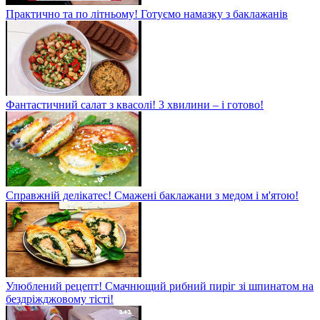
Практично та по літньому! Готуємо намазку з баклажанів
Фантастичний салат з квасолі! 3 хвилини – і готово!
Справжній делікатес! Смажені баклажани з медом і м'ятою!
Улюблений рецепт! Смачнющий рибний пиріг зі шпинатом на
бездріжджовому тісті!