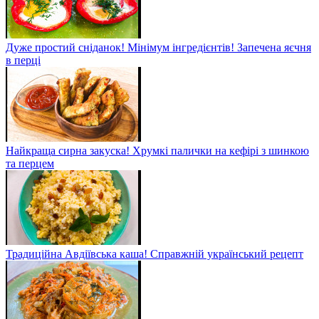
Дуже простий сніданок! Мінімум інгредієнтів! Запечена яєчня
в перці
Найкраща сирна закуска! Хрумкі палички на кефірі з шинкою
та перцем
Традиційна Авдіївська каша! Справжній український рецепт