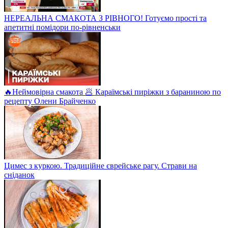
НЕРЕАЛЬНА СМАКОТА З РІВНОГО! Готуємо прості та
апетитні помідори по-рівненськи
🔥Неймовірна смакота 🥟 Караїмські пиріжки з бараниною по
рецепту Олени Брайченко
Цимес з куркою. Традиційне єврейське рагу. Страви на
сніданок