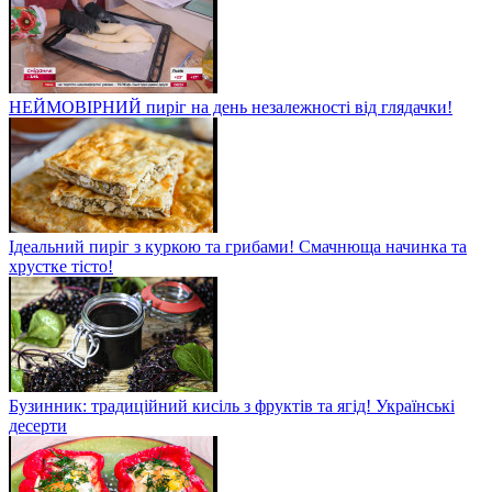
НЕЙМОВІРНИЙ пиріг на день незалежності від глядачки!
Ідеальний пиріг з куркою та грибами! Смачнюща начинка та
хрустке тісто!
Бузинник: традиційний кисіль з фруктів та ягід! Українські
десерти