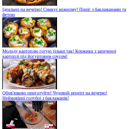
Ідеально на вечерю! Смакує кожному! Пиріг з баклажанами та
фетою
Молоду картоплю готую тільки так! Коржики з запеченої
картоплі під йогуртовим соусом!
Обов'язково приготуйте! Чудовий рецепт на вечерю!
Неймовірні голубці з баклажанів!