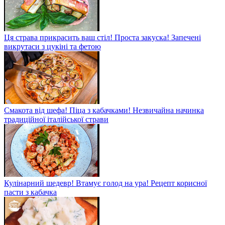
Ця страва прикрасить ваш стіл! Проста закуска! Запечені
викрутаси з цукіні та фетою
Смакота від шефа! Піца з кабачками! Незвичайна начинка
традиційної італійської страви
Кулінарний шедевр! Втамує голод на ура! Рецепт корисної
пасти з кабачка