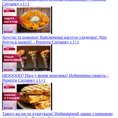
Сніданку з 1+1
Хрусткі та поживні! Найсмачніші нагетси з індички! Діти
будуть в захваті! – Рецепти Сніданку з 1+1
ЩООООО? Піца у формі морозива? Неймовірна смакота –
Рецепти Сніданку з 1+1
Такого ви ще не куштували! Неймовірний лаваш з начинкою