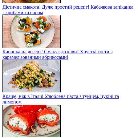
Дієтична смакота! Дуже простий рецепт! Кабачкова запіканка
з грибами та сиром
Канапка на десерт! Смакує до кави! Хрусткі тости з
карамелізованими абрикосами!
Краще, ніж в Італії! Улюблена паста з тунцем, цукіні та
лимоном