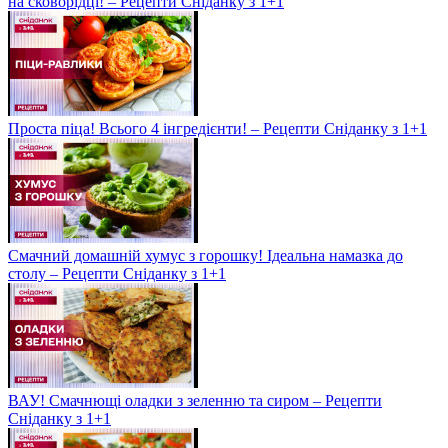
на сковорідці! – Рецепти Сніданку з 1+1
Проста піца! Всього 4 інгредієнти! – Рецепти Сніданку з 1+1
Смачний домашній хумус з горошку! Ідеальна намазка до
столу – Рецепти Сніданку з 1+1
ВАУ! Смачнющі оладки з зеленню та сиром – Рецепти
Сніданку з 1+1