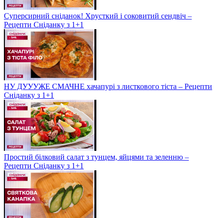
Суперсирний сніданок! Хрусткий і соковитий сендвіч –
Рецепти Сніданку з 1+1
НУ ДУУУЖЕ СМАЧНЕ хачапурі з листкового тіста – Рецепти
Сніданку з 1+1
Простий білковий салат з тунцем, яйцями та зеленню –
Рецепти Сніданку з 1+1