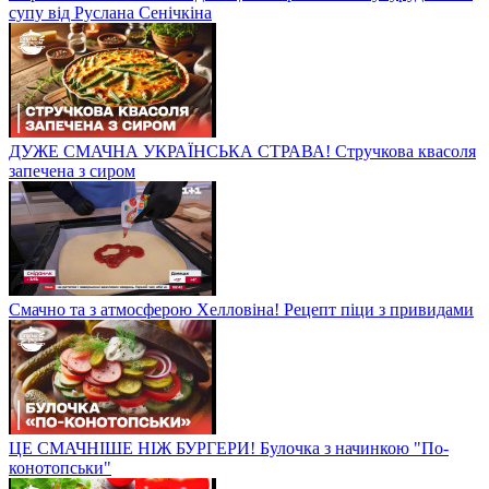
супу від Руслана Сенічкіна
ДУЖЕ СМАЧНА УКРАЇНСЬКА СТРАВА! Стручкова квасоля
запечена з сиром
Смачно та з атмосферою Хелловіна! Рецепт піци з привидами
ЦЕ СМАЧНІШЕ НІЖ БУРГЕРИ! Булочка з начинкою "По-
конотопськи"