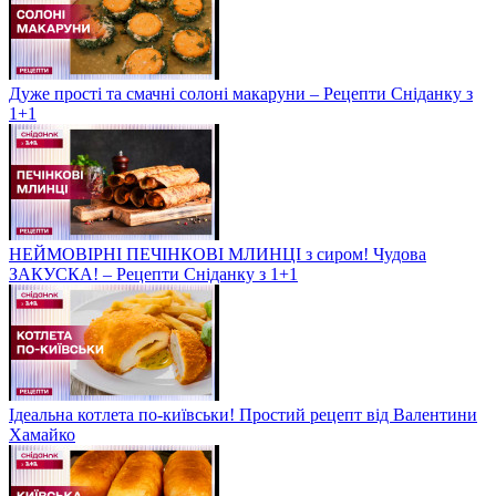
Дуже прості та смачні солоні макаруни – Рецепти Сніданку з
1+1
НЕЙМОВІРНІ ПЕЧІНКОВІ МЛИНЦІ з сиром! Чудова
ЗАКУСКА! – Рецепти Сніданку з 1+1
Ідеальна котлета по-київськи! Простий рецепт від Валентини
Хамайко