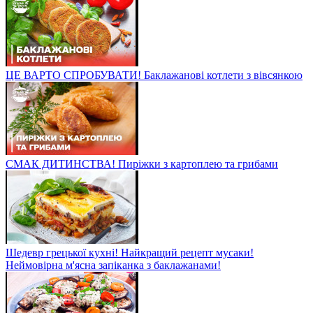
ЦЕ ВАРТО СПРОБУВАТИ! Баклажанові котлети з вівсянкою
СМАК ДИТИНСТВА! Пиріжки з картоплею та грибами
Шедевр грецької кухні! Найкращий рецепт мусаки!
Неймовірна м'ясна запіканка з баклажанами!