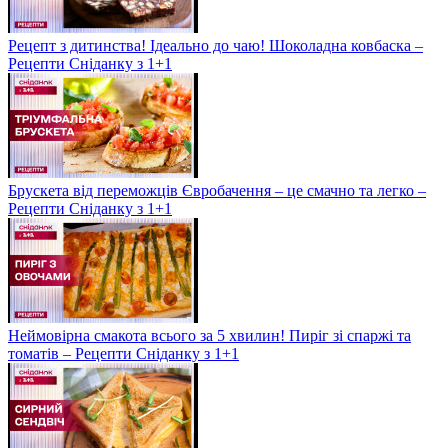
Рецепт з дитинства! Ідеально до чаю! Шоколадна ковбаска –
Рецепти Сніданку з 1+1
Брускета від переможців Євробачення – це смачно та легко –
Рецепти Сніданку з 1+1
Неймовірна смакота всього за 5 хвилин! Пиріг зі спаржі та
томатів – Рецепти Сніданку з 1+1