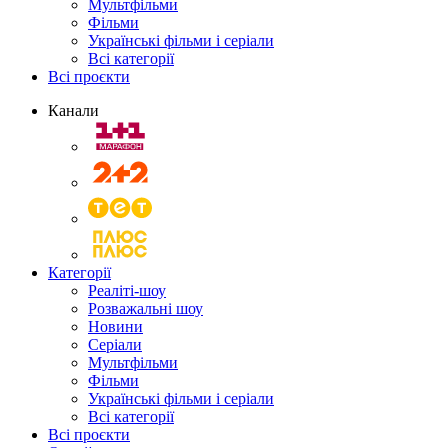
Мультфільми
Фільми
Українські фільми і серіали
Всі категорії
Всі проєкти
Канали
Категорії
Реаліті-шоу
Розважальні шоу
Новини
Серіали
Мультфільми
Фільми
Українські фільми і серіали
Всі категорії
Всі проєкти