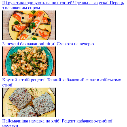
Ці рулетики здивують ваших гостей! Ідеальна закуска! Перець
з вершковим сиром
Запечені баклажанові піци! Смакота на вечерю
Крутий літній рецепт! Теплий кабачковий салат в азійському
стилі!
Найсмачніша намазка на хліб! Рецепт кабачково-грибної
намазки