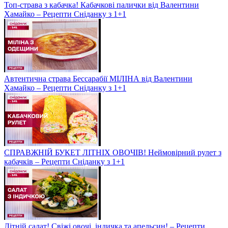
Топ-страва з кабачка! Кабачкові палички від Валентини
Хамайко – Рецепти Сніданку з 1+1
Автентична страва Бессарабії МІЛІНА від Валентини
Хамайко – Рецепти Сніданку з 1+1
СПРАВЖНІЙ БУКЕТ ЛІТНІХ ОВОЧІВ! Неймовірний рулет з
кабачків – Рецепти Сніданку з 1+1
Літній салат! Свіжі овочі, індичка та апельсин! – Рецепти