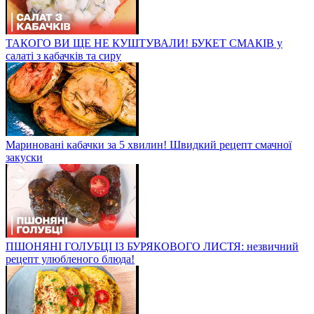
ТАКОГО ВИ ЩЕ НЕ КУШТУВАЛИ! БУКЕТ СМАКІВ у
салаті з кабачків та сиру
Мариновані кабачки за 5 хвилин! Швидкий рецепт смачної
закуски
ПШОНЯНІ ГОЛУБЦІ ІЗ БУРЯКОВОГО ЛИСТЯ: незвичний
рецепт улюбленого блюда!