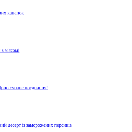
их канапок
 з м'ясом!
вірно смачне поєднання!
жний десерт із заморожених персиків