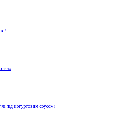
но!
 фетою
плі під йогуртовим соусом!