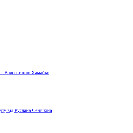
т з Валентиною Хамайко
пу від Руслана Сенічкіна