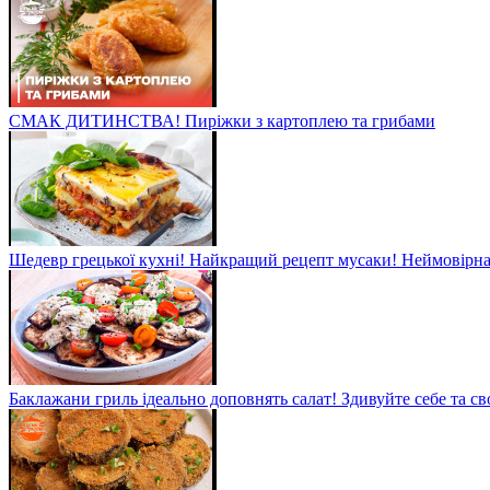
СМАК ДИТИНСТВА! Пиріжки з картоплею та грибами
Шедевр грецької кухні! Найкращий рецепт мусаки! Неймовірна 
Баклажани гриль ідеально доповнять салат! Здивуйте себе та св