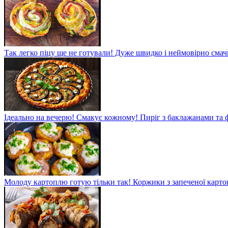
Так легко піцу ще не готували! Дуже швидко і неймовірно смач
Ідеально на вечерю! Смакує кожному! Пиріг з баклажанами та
Молоду картоплю готую тільки так! Коржики з запеченої карто