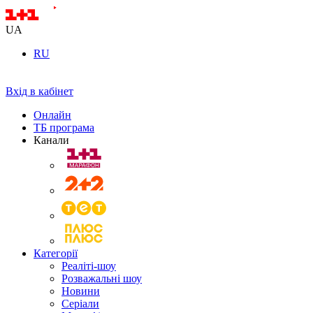
UA
RU
Вхід в кабінет
Онлайн
ТБ програма
Канали
Категорії
Реаліті-шоу
Розважальні шоу
Новини
Серіали