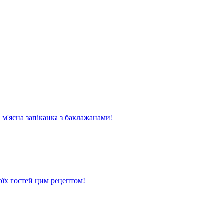
м'ясна запіканка з баклажанами!
оїх гостей цим рецептом!