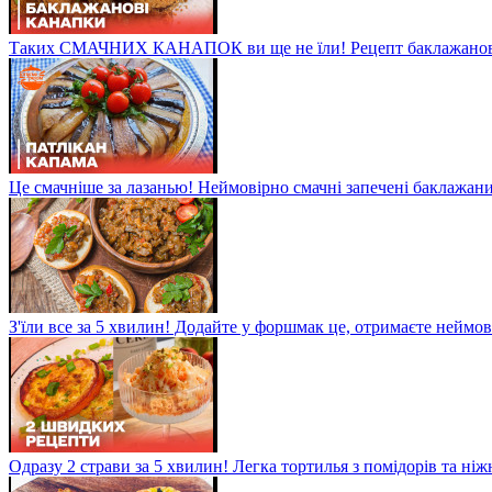
Таких СМАЧНИХ КАНАПОК ви ще не їли! Рецепт баклажанов
Це смачніше за лазанью! Неймовірно смачні запечені баклажани
З'їли все за 5 хвилин! Додайте у форшмак це, отримаєте неймо
Одразу 2 страви за 5 хвилин! Легка тортилья з помідорів та ні