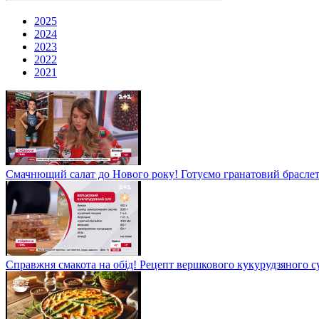
2025
2024
2023
2022
2021
Смачнющий салат до Нового року! Готуємо гранатовий брасле
Справжня смакота на обід! Рецепт вершкового кукурудзяного су