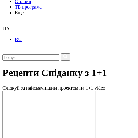
Онлайн
ТБ програма
Еще
UA
RU
Рецепти Сніданку з 1+1
Слідкуй за найсмачнішим проектом на 1+1 video.