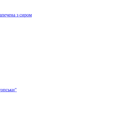
ечена з сиром
опськи"