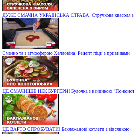
ДУЖЕ СМАЧНА УКРАЇНСЬКА СТРАВА! Стручкова квасоля зап
Смачно та з атмосферою Хелловіна! Рецепт піци з привидами
ЦЕ СМАЧНІШЕ НІЖ БУРГЕРИ! Булочка з начинкою "По-конот
ЦЕ ВАРТО СПРОБУВАТИ! Баклажанові котлети з вівсянкою