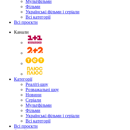
Мультфільми
Фільми
Українські фільми і серіали
Всі категорії
Всі проєкти
Канали
Категорії
Реаліті-шоу
Розважальні шоу
Новини
Серіали
Мультфільми
Фільми
Українські фільми і серіали
Всі категорії
Всі проєкти