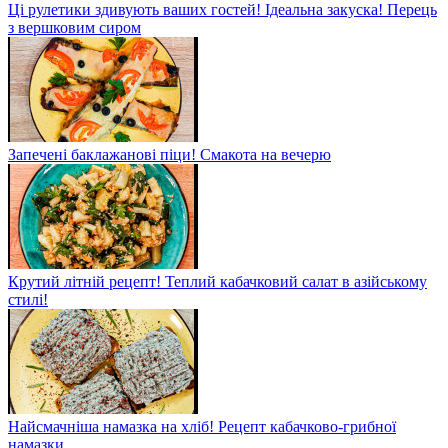
Ці рулетики здивують ваших гостей! Ідеальна закуска! Перець
з вершковим сиром
Запечені баклажанові піци! Смакота на вечерю
Крутий літній рецепт! Теплий кабачковий салат в азійському
стилі!
Найсмачніша намазка на хліб! Рецепт кабачково-грибної
намазки