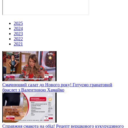
2025
2024
2023
2022
2021
Смачнющий салат до Нового року! Готуємо гранатовий
браслет з Валентиною Хамайко
Справжня смакота на обід! Рецепт вершкового кукурудзяного