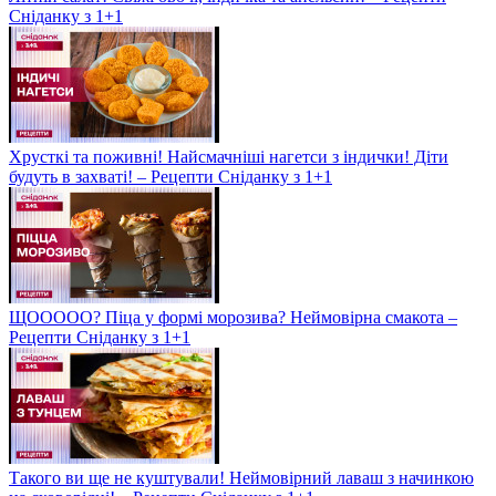
Сніданку з 1+1
Хрусткі та поживні! Найсмачніші нагетси з індички! Діти
будуть в захваті! – Рецепти Сніданку з 1+1
ЩООООО? Піца у формі морозива? Неймовірна смакота –
Рецепти Сніданку з 1+1
Такого ви ще не куштували! Неймовірний лаваш з начинкою