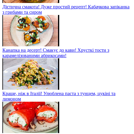
Дієтична смакота! Дуже простий рецепт! Кабачкова запіканка
з грибами та сиром
Канапка на десерт! Смакує до кави! Хрусткі тости з
карамелізованими абрикосами!
Краще, ніж в Італії! Улюблена паста з тунцем, цукіні та
лимоном