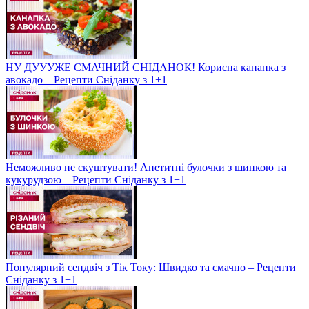
НУ ДУУУЖЕ СМАЧНИЙ СНІДАНОК! Корисна канапка з
авокадо – Рецепти Сніданку з 1+1
Неможливо не скуштувати! Апетитні булочки з шинкою та
кукурудзою – Рецепти Сніданку з 1+1
Популярний сендвіч з Тік Току: Швидко та смачно – Рецепти
Сніданку з 1+1