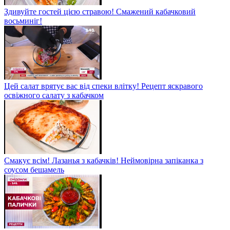
Здивуйте гостей цією стравою! Смажений кабачковий
восьминіг!
Цей салат врятує вас від спеки влітку! Рецепт яскравого
освіжного салату з кабачком
Смакує всім! Лазанья з кабачків! Неймовірна запіканка з
соусом бешамель