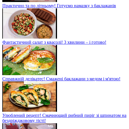
Практично та по літньому! Готуємо намазку з баклажанів
Фантастичний салат з квасолі! 3 хвилини – і готово!
Справжній делікатес! Смажені баклажани з медом і м'ятою!
Улюблений рецепт! Смачнющий рибний пиріг зі шпинатом на
бездріжджовому тісті!