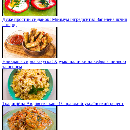
Дуже простий сніданок! Мінімум інгредієнтів! Запечена яєчня
в перці
Найкраща сирна закуска! Хрумкі палички на кефірі з шинкою
та перцем
Традиційна Авдіївська каша! Справжній український рецепт