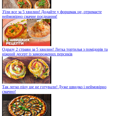
З'їли все за 5 хвилин! Додайте у форшмак це, отримаєте
неймовірно смачне поєднання!
Одразу 2 страви за 5 хвилин! Легка тортилья з помідорів та
ніжний десерт із заморожених персиків
Так легко піцу ще не готували! Дуже швидко і неймовірно
смачно!