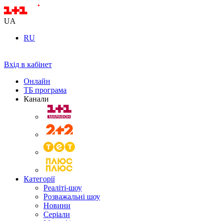
UA
RU
Вхід в кабінет
Онлайн
ТБ програма
Канали
Категорії
Реаліті-шоу
Розважальні шоу
Новини
Серіали