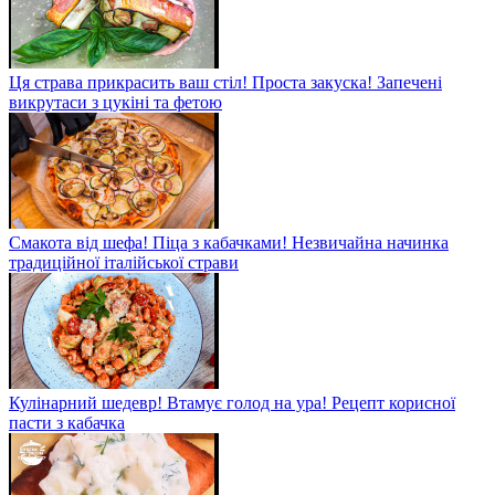
Ця страва прикрасить ваш стіл! Проста закуска! Запечені
викрутаси з цукіні та фетою
Смакота від шефа! Піца з кабачками! Незвичайна начинка
традиційної італійської страви
Кулінарний шедевр! Втамує голод на ура! Рецепт корисної
пасти з кабачка