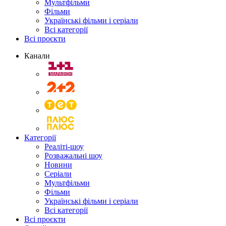
Мультфільми
Фільми
Українські фільми і серіали
Всі категорії
Всі проєкти
Канали
Категорії
Реаліті-шоу
Розважальні шоу
Новини
Серіали
Мультфільми
Фільми
Українські фільми і серіали
Всі категорії
Всі проєкти