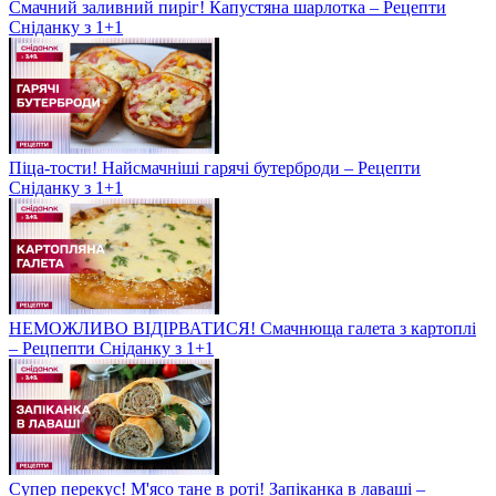
Смачний заливний пиріг! Капустяна шарлотка – Рецепти
Сніданку з 1+1
Піца-тости! Найсмачніші гарячі бутерброди – Рецепти
Сніданку з 1+1
НЕМОЖЛИВО ВІДІРВАТИСЯ! Смачнюща галета з картоплі
– Рецпепти Сніданку з 1+1
Супер перекус! М'ясо тане в роті! Запіканка в лаваші –