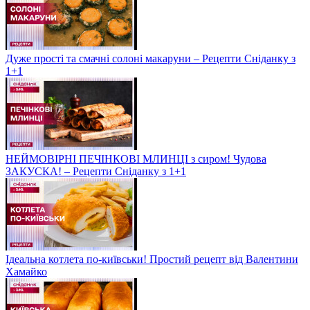
Дуже прості та смачні солоні макаруни – Рецепти Сніданку з
1+1
НЕЙМОВІРНІ ПЕЧІНКОВІ МЛИНЦІ з сиром! Чудова
ЗАКУСКА! – Рецепти Сніданку з 1+1
Ідеальна котлета по-київськи! Простий рецепт від Валентини
Хамайко