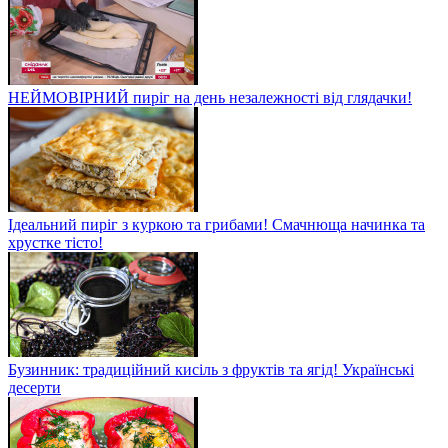
НЕЙМОВІРНИЙ пиріг на день незалежності від глядачки!
Ідеальний пиріг з куркою та грибами! Смачнюща начинка та
хрустке тісто!
Бузинник: традиційний кисіль з фруктів та ягід! Українські
десерти