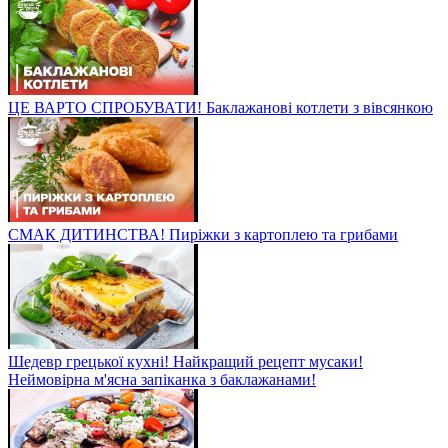
ЦЕ ВАРТО СПРОБУВАТИ! Баклажанові котлети з вівсянкою
СМАК ДИТИНСТВА! Пиріжки з картоплею та грибами
Шедевр грецької кухні! Найкращий рецепт мусаки!
Неймовірна м'ясна запіканка з баклажанами!