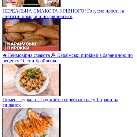
НЕРЕАЛЬНА СМАКОТА З РІВНОГО! Готуємо прості та
апетитні помідори по-рівненськи
🔥Неймовірна смакота 🥟 Караїмські пиріжки з бараниною по
рецепту Олени Брайченко
Цимес з куркою. Традиційне єврейське рагу. Страви на
сніданок