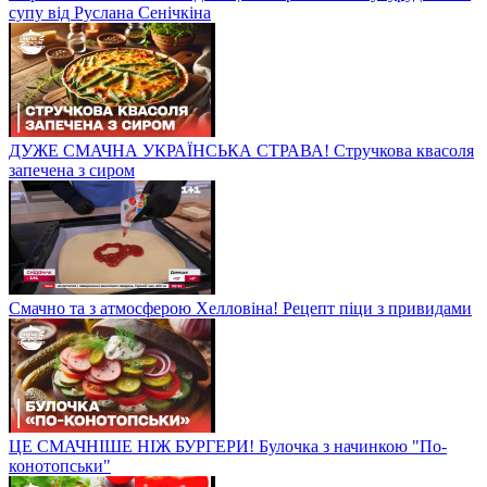
супу від Руслана Сенічкіна
ДУЖЕ СМАЧНА УКРАЇНСЬКА СТРАВА! Стручкова квасоля
запечена з сиром
Смачно та з атмосферою Хелловіна! Рецепт піци з привидами
ЦЕ СМАЧНІШЕ НІЖ БУРГЕРИ! Булочка з начинкою "По-
конотопськи"