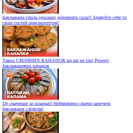
Баклажани гриль ідеально доповнять салат! Здивуйте себе та
своїх гостей цим рецептом!
Таких СМАЧНИХ КАНАПОК ви ще не їли! Рецепт
баклажанових канапок
Це смачніше за лазанью! Неймовірно смачні запечені
баклажани з м'ясом!