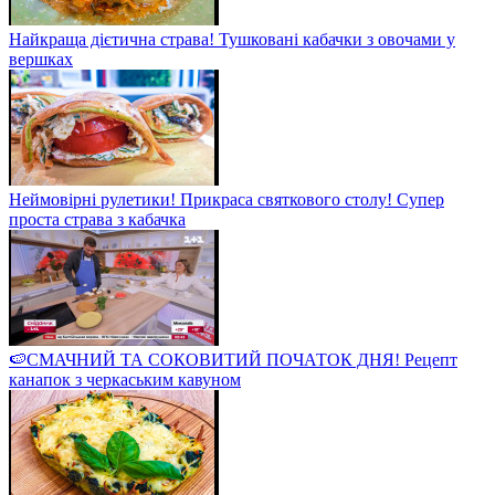
Найкраща дієтична страва! Тушковані кабачки з овочами у
вершках
Неймовірні рулетики! Прикраса святкового столу! Супер
проста страва з кабачка
🍉СМАЧНИЙ ТА СОКОВИТИЙ ПОЧАТОК ДНЯ! Рецепт
канапок з черкаським кавуном