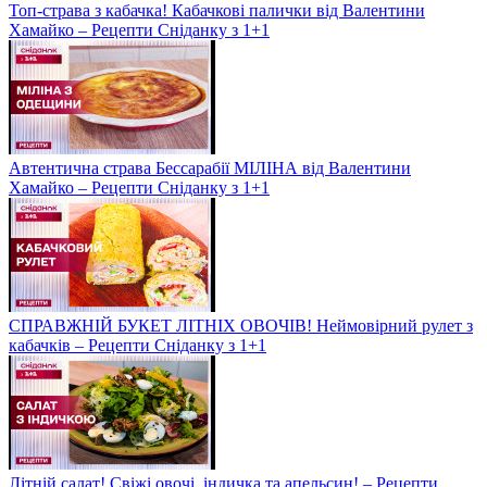
Топ-страва з кабачка! Кабачкові палички від Валентини
Хамайко – Рецепти Сніданку з 1+1
Автентична страва Бессарабії МІЛІНА від Валентини
Хамайко – Рецепти Сніданку з 1+1
СПРАВЖНІЙ БУКЕТ ЛІТНІХ ОВОЧІВ! Неймовірний рулет з
кабачків – Рецепти Сніданку з 1+1
Літній салат! Свіжі овочі, індичка та апельсин! – Рецепти