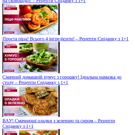
на сковорідці! – Рецепти Сніданку з 1+1
Проста піца! Всього 4 інгредієнти! – Рецепти Сніданку з 1+1
Смачний домашній хумус з горошку! Ідеальна намазка до
столу – Рецепти Сніданку з 1+1
ВАУ! Смачнющі оладки з зеленню та сиром – Рецепти
Сніданку з 1+1