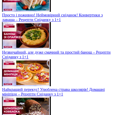
Просто і поживно! Неймовірний сніданок! Конвертики з
лаваша – Рецепти Сніданку з 1+1
Незвичайний, але дуже смачний та простий банош – Рецепти
Сніданку з 1+1
Найкращий перекус! Улюблена страва школярів! Домашні
мініпіци – Рецепти Сніданку з 1+1