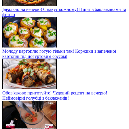
Ідеально на вечерю! Смакує кожному! Пиріг з баклажанами та
фетою
Молоду картоплю готую тільки так! Коржики з запеченої
картоплі під йогуртовим соусом!
Обов'язково приготуйте! Чудовий рецепт на вечерю!
Неймовірні голубці з баклажанів!