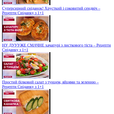
Суперсирний сніданок! Хрусткий і соковитий сендвіч –
Рецепти Сніданку з 1+1
НУ ДУУУЖЕ СМАЧНЕ хачапурі з листкового тіста – Рецепти
Сніданку з 1+1
Простий білковий салат з тунцем, яйцями та зеленню –
Рецепти Сніданку з 1+1