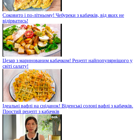
Соковито і по-літньому! Чебуреки з кабачків, від яких не
відірватись!
Цезар з маринованим кабачком! Рецепт найпопулярнішого у
світі салату!
Ідеальні вафлі на сніданок! Віденські солоні вафлі з кабачків.
Простий рецепт з кабачків