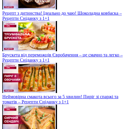
Рецепт з дитинства! Ідеально до чаю! Шоколадна ковбаска –
Рецепти Сніданку з 1+1
Брускета від переможців Євробачення – це смачно та легко –
Рецепти Сніданку з 1+1
Неймовірна смакота всього за 5 хвилин! Пиріг зі спаржі та
томатів – Рецепти Сніданку з 1+1