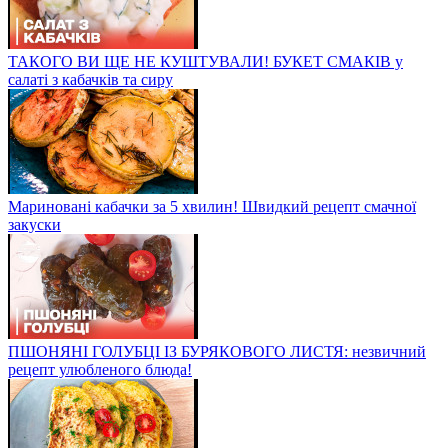
ТАКОГО ВИ ЩЕ НЕ КУШТУВАЛИ! БУКЕТ СМАКІВ у
салаті з кабачків та сиру
Мариновані кабачки за 5 хвилин! Швидкий рецепт смачної
закуски
ПШОНЯНІ ГОЛУБЦІ ІЗ БУРЯКОВОГО ЛИСТЯ: незвичний
рецепт улюбленого блюда!