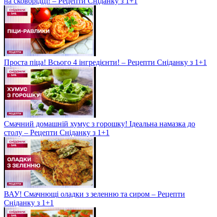
на сковорідці! – Рецепти Сніданку з 1+1
Проста піца! Всього 4 інгредієнти! – Рецепти Сніданку з 1+1
Смачний домашній хумус з горошку! Ідеальна намазка до
столу – Рецепти Сніданку з 1+1
ВАУ! Смачнющі оладки з зеленню та сиром – Рецепти
Сніданку з 1+1