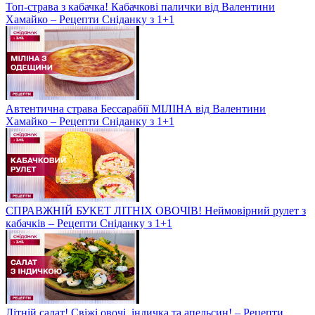
Топ-страва з кабачка! Кабачкові палички від Валентини
Хамайко – Рецепти Сніданку з 1+1
Автентична страва Бессарабії МІЛІНА від Валентини
Хамайко – Рецепти Сніданку з 1+1
СПРАВЖНІЙ БУКЕТ ЛІТНІХ ОВОЧІВ! Неймовірний рулет з
кабачків – Рецепти Сніданку з 1+1
Літній салат! Свіжі овочі, індичка та апельсин! – Рецепти