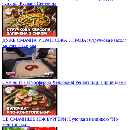
супу від Руслана Сенічкіна
ДУЖЕ СМАЧНА УКРАЇНСЬКА СТРАВА! Стручкова квасоля
запечена з сиром
Смачно та з атмосферою Хелловіна! Рецепт піци з привидами
ЦЕ СМАЧНІШЕ НІЖ БУРГЕРИ! Булочка з начинкою "По-
конотопськи"