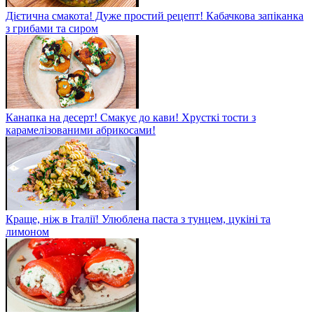
Дієтична смакота! Дуже простий рецепт! Кабачкова запіканка
з грибами та сиром
Канапка на десерт! Смакує до кави! Хрусткі тости з
карамелізованими абрикосами!
Краще, ніж в Італії! Улюблена паста з тунцем, цукіні та
лимоном