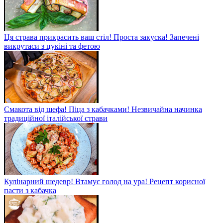
Ця страва прикрасить ваш стіл! Проста закуска! Запечені
викрутаси з цукіні та фетою
Смакота від шефа! Піца з кабачками! Незвичайна начинка
традиційної італійської страви
Кулінарний шедевр! Втамує голод на ура! Рецепт корисної
пасти з кабачка