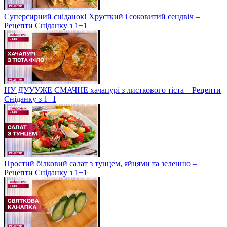
Суперсирний сніданок! Хрусткий і соковитий сендвіч –
Рецепти Сніданку з 1+1
НУ ДУУУЖЕ СМАЧНЕ хачапурі з листкового тіста – Рецепти
Сніданку з 1+1
Простий білковий салат з тунцем, яйцями та зеленню –
Рецепти Сніданку з 1+1