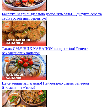
Баклажани гриль ідеально доповнять салат! Здивуйте себе та
своїх гостей цим рецептом!
Таких СМАЧНИХ КАНАПОК ви ще не їли! Рецепт
баклажанових канапок
Це смачніше за лазанью! Неймовірно смачні запечені
баклажани з м'ясом!