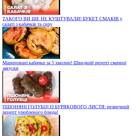
ТАКОГО ВИ ЩЕ НЕ КУШТУВАЛИ! БУКЕТ СМАКІВ у
салаті з кабачків та сиру
Мариновані кабачки за 5 хвилин! Швидкий рецепт смачної
закуски
ПШОНЯНІ ГОЛУБЦІ ІЗ БУРЯКОВОГО ЛИСТЯ: незвичний
рецепт улюбленого блюда!