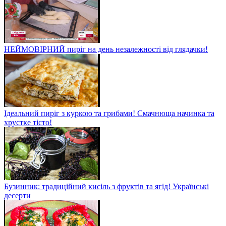
НЕЙМОВІРНИЙ пиріг на день незалежності від глядачки!
Ідеальний пиріг з куркою та грибами! Смачнюща начинка та
хрустке тісто!
Бузинник: традиційний кисіль з фруктів та ягід! Українські
десерти