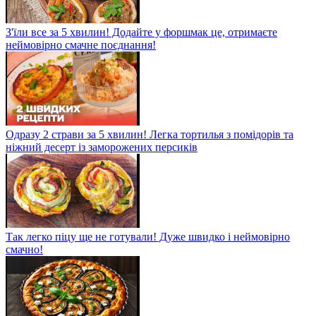
З'їли все за 5 хвилин! Додайте у форшмак це, отримаєте
неймовірно смачне поєднання!
Одразу 2 страви за 5 хвилин! Легка тортилья з помідорів та
ніжний десерт із заморожених персиків
Так легко піцу ще не готували! Дуже швидко і неймовірно
смачно!