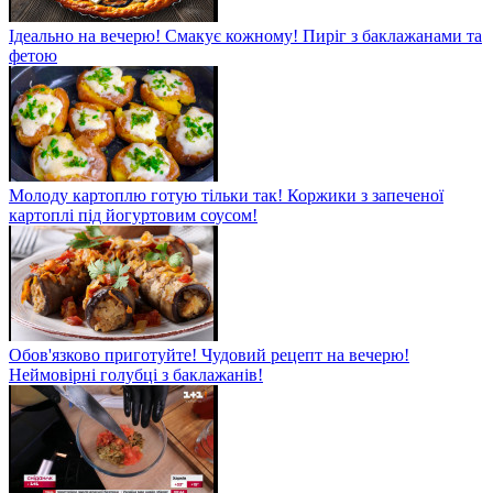
Ідеально на вечерю! Смакує кожному! Пиріг з баклажанами та
фетою
Молоду картоплю готую тільки так! Коржики з запеченої
картоплі під йогуртовим соусом!
Обов'язково приготуйте! Чудовий рецепт на вечерю!
Неймовірні голубці з баклажанів!