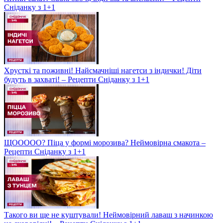
Сніданку з 1+1
Хрусткі та поживні! Найсмачніші нагетси з індички! Діти
будуть в захваті! – Рецепти Сніданку з 1+1
ЩООООО? Піца у формі морозива? Неймовірна смакота –
Рецепти Сніданку з 1+1
Такого ви ще не куштували! Неймовірний лаваш з начинкою