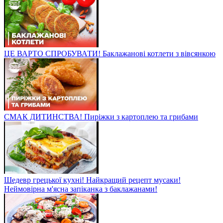
ЦЕ ВАРТО СПРОБУВАТИ! Баклажанові котлети з вівсянкою
СМАК ДИТИНСТВА! Пиріжки з картоплею та грибами
Шедевр грецької кухні! Найкращий рецепт мусаки!
Неймовірна м'ясна запіканка з баклажанами!