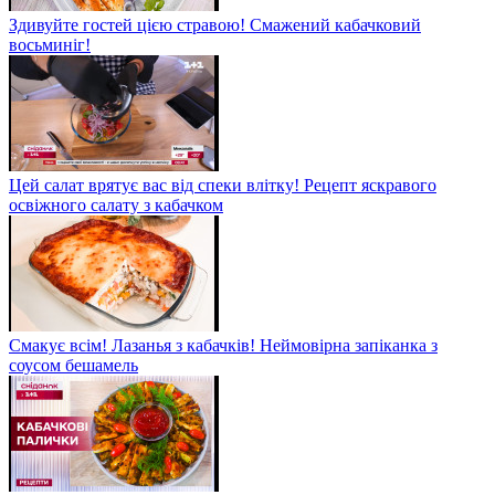
Здивуйте гостей цією стравою! Смажений кабачковий
восьминіг!
Цей салат врятує вас від спеки влітку! Рецепт яскравого
освіжного салату з кабачком
Смакує всім! Лазанья з кабачків! Неймовірна запіканка з
соусом бешамель