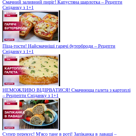
Смачний заливний пиріг! Капустяна шарлотка – Рецепти
Сніданку з 1+1
Піца-тости! Найсмачніші гарячі бутерброди – Рецепти
Сніданку з 1+1
НЕМОЖЛИВО ВІДІРВАТИСЯ! Смачнюща галета з картоплі
– Рецпепти Сніданку з 1+1
Супер перекус! М'ясо тане в роті! Запіканка в лаваші –