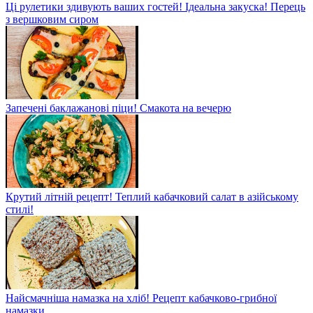
Ці рулетики здивують ваших гостей! Ідеальна закуска! Перець
з вершковим сиром
Запечені баклажанові піци! Смакота на вечерю
Крутий літній рецепт! Теплий кабачковий салат в азійському
стилі!
Найсмачніша намазка на хліб! Рецепт кабачково-грибної
намазки