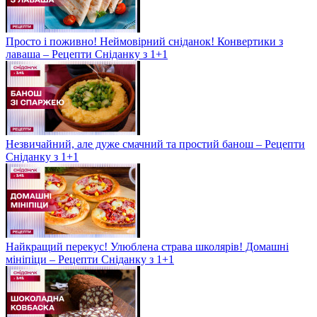
Просто і поживно! Неймовірний сніданок! Конвертики з
лаваша – Рецепти Сніданку з 1+1
Незвичайний, але дуже смачний та простий банош – Рецепти
Сніданку з 1+1
Найкращий перекус! Улюблена страва школярів! Домашні
мініпіци – Рецепти Сніданку з 1+1