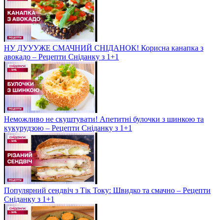
НУ ДУУУЖЕ СМАЧНИЙ СНІДАНОК! Корисна канапка з
авокадо – Рецепти Сніданку з 1+1
Неможливо не скуштувати! Апетитні булочки з шинкою та
кукурудзою – Рецепти Сніданку з 1+1
Популярний сендвіч з Тік Току: Швидко та смачно – Рецепти
Сніданку з 1+1