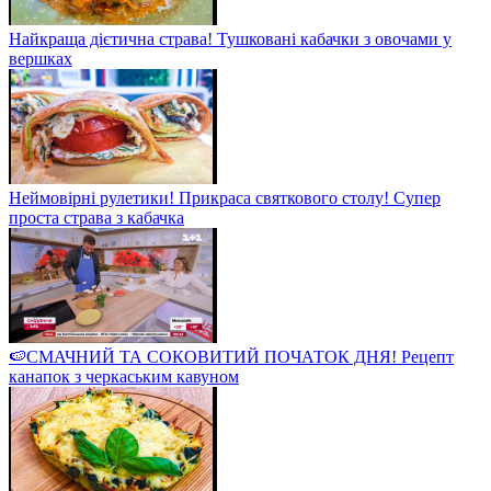
Найкраща дієтична страва! Тушковані кабачки з овочами у
вершках
Неймовірні рулетики! Прикраса святкового столу! Супер
проста страва з кабачка
🍉СМАЧНИЙ ТА СОКОВИТИЙ ПОЧАТОК ДНЯ! Рецепт
канапок з черкаським кавуном