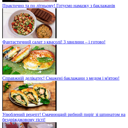
Практично та по літньому! Готуємо намазку з баклажанів
Фантастичний салат з квасолі! 3 хвилини – і готово!
Справжній делікатес! Смажені баклажани з медом і м'ятою!
Улюблений рецепт! Смачнющий рибний пиріг зі шпинатом на
бездріжджовому тісті!