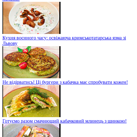
Кухня воєнного часу: освіжаюча кримськотатарська язма зі
Львову
Не відірватись! Ці бургери з кабачка має спробувати кожен!
Готуємо разом смачнющий кабачковий млинець з шинкою!