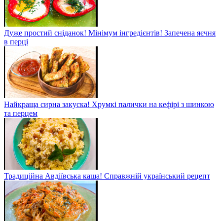
Дуже простий сніданок! Мінімум інгредієнтів! Запечена яєчня
в перці
Найкраща сирна закуска! Хрумкі палички на кефірі з шинкою
та перцем
Традиційна Авдіївська каша! Справжній український рецепт