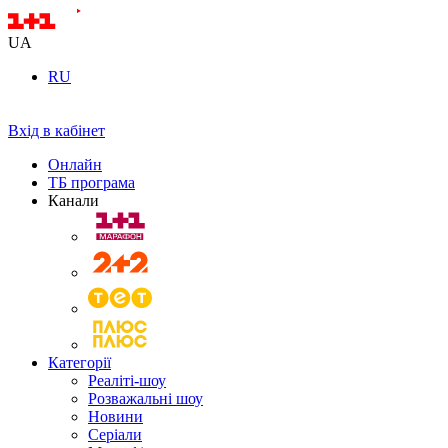
UA
RU
Вхід в кабінет
Онлайн
ТБ програма
Канали
Категорії
Реаліті-шоу
Розважальні шоу
Новини
Серіали