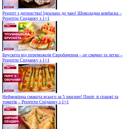
Рецепт з дитинства! Ідеально до чаю! Шоколадна ковбаска –
Рецепти Сніданку з 1+1
Брускета від переможців Євробачення – це смачно та легко –
Рецепти Сніданку з 1+1
Неймовірна смакота всього за 5 хвилин! Пиріг зі спаржі та
томатів – Рецепти Сніданку з 1+1