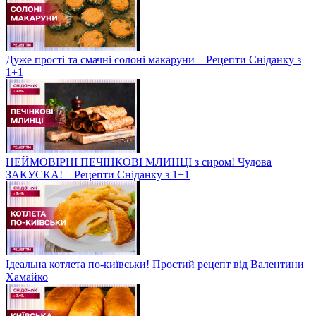
Дуже прості та смачні солоні макаруни – Рецепти Сніданку з
1+1
НЕЙМОВІРНІ ПЕЧІНКОВІ МЛИНЦІ з сиром! Чудова
ЗАКУСКА! – Рецепти Сніданку з 1+1
Ідеальна котлета по-київськи! Простий рецепт від Валентини
Хамайко