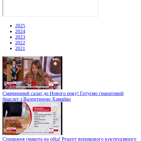
2025
2024
2023
2022
2021
Смачнющий салат до Нового року! Готуємо гранатовий
браслет з Валентиною Хамайко
Справжня смакота на обід! Рецепт вершкового кукурудзяного