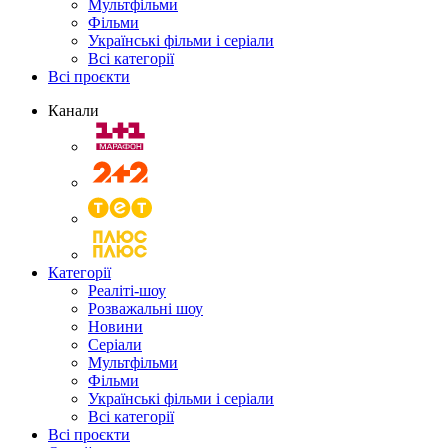
Мультфільми
Фільми
Українські фільми і серіали
Всі категорії
Всі проєкти
Канали
Категорії
Реаліті-шоу
Розважальні шоу
Новини
Серіали
Мультфільми
Фільми
Українські фільми і серіали
Всі категорії
Всі проєкти