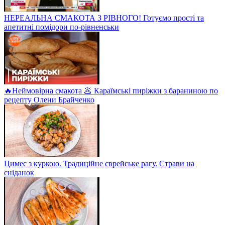
НЕРЕАЛЬНА СМАКОТА З РІВНОГО! Готуємо прості та
апетитні помідори по-рівненськи
🔥Неймовірна смакота 🥟 Караїмські пиріжки з бараниною по
рецепту Олени Брайченко
Цимес з куркою. Традиційне єврейське рагу. Страви на
сніданок