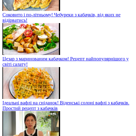
Соковито і по-літньому! Чебуреки з кабачків, від яких не
відірватись!
Цезар з маринованим кабачком! Рецепт найпопулярнішого у
світі салату!
Ідеальні вафлі на сніданок! Віденські солоні вафлі з кабачків.
Простий рецепт з кабачків