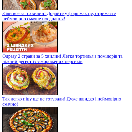
З'їли все за 5 хвилин! Додайте у форшмак це, отримаєте
неймовірно смачне поєднання!
Одразу 2 страви за 5 хвилин! Легка тортилья з помідорів та
ніжний десерт із заморожених персиків
Так легко піцу ще не готували! Дуже швидко і неймовірно
смачно!