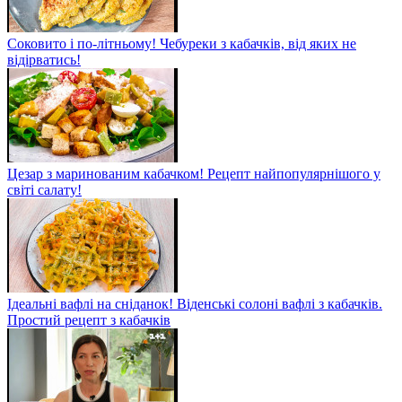
Соковито і по-літньому! Чебуреки з кабачків, від яких не
відірватись!
Цезар з маринованим кабачком! Рецепт найпопулярнішого у
світі салату!
Ідеальні вафлі на сніданок! Віденські солоні вафлі з кабачків.
Простий рецепт з кабачків