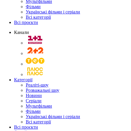
Мультфільми
Фільми
Українські фільми і серіали
Всі категорії
Всі проєкти
Канали
Категорії
Реаліті-шоу
Розважальні шоу
Новини
Серіали
Мультфільми
Фільми
Українські фільми і серіали
Всі категорії
Всі проєкти