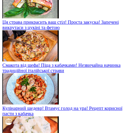
Ця страва прикрасить ваш стіл! Проста закуска! Запечені
викрутаси з цукіні та фетою
Смакота від шефа! Піца з кабачками! Незвичайна начинка
традиційної італійської страви
Кулінарний шедевр! Втамує голод на ура! Рецепт корисної
пасти з кабачка