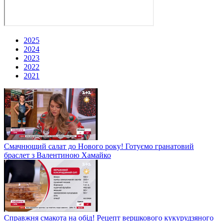
2025
2024
2023
2022
2021
Смачнющий салат до Нового року! Готуємо гранатовий
браслет з Валентиною Хамайко
Справжня смакота на обід! Рецепт вершкового кукурудзяного