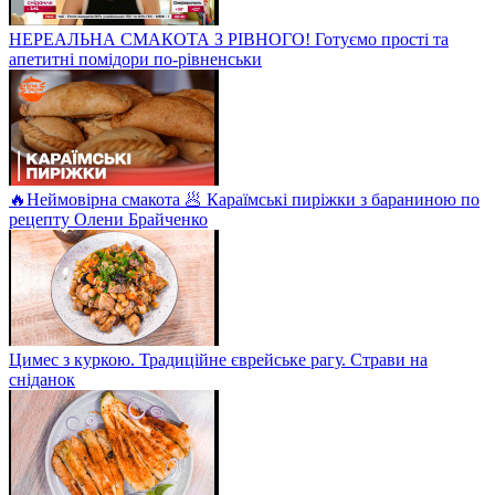
НЕРЕАЛЬНА СМАКОТА З РІВНОГО! Готуємо прості та
апетитні помідори по-рівненськи
🔥Неймовірна смакота 🥟 Караїмські пиріжки з бараниною по
рецепту Олени Брайченко
Цимес з куркою. Традиційне єврейське рагу. Страви на
сніданок