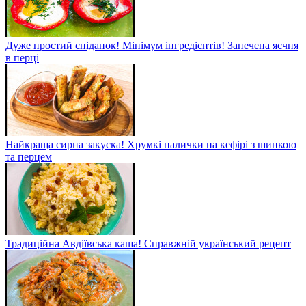
Дуже простий сніданок! Мінімум інгредієнтів! Запечена яєчня
в перці
Найкраща сирна закуска! Хрумкі палички на кефірі з шинкою
та перцем
Традиційна Авдіївська каша! Справжній український рецепт