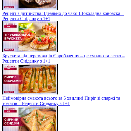
Рецепт з дитинства! Ідеально до чаю! Шоколадна ковбаска –
Рецепти Сніданку з 1+1
Брускета від переможців Євробачення – це смачно та легко –
Рецепти Сніданку з 1+1
Неймовірна смакота всього за 5 хвилин! Пиріг зі спаржі та
томатів – Рецепти Сніданку з 1+1