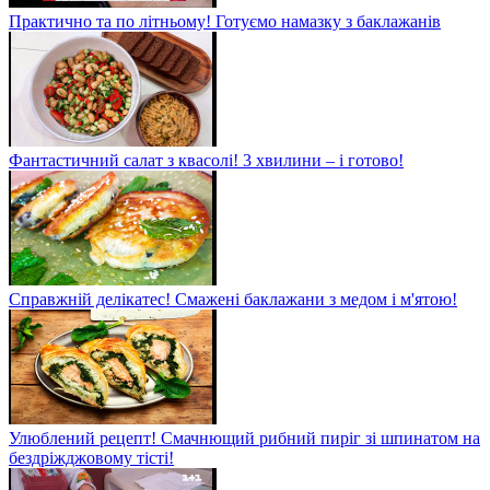
Практично та по літньому! Готуємо намазку з баклажанів
Фантастичний салат з квасолі! 3 хвилини – і готово!
Справжній делікатес! Смажені баклажани з медом і м'ятою!
Улюблений рецепт! Смачнющий рибний пиріг зі шпинатом на
бездріжджовому тісті!