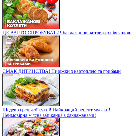
ЦЕ ВАРТО СПРОБУВАТИ! Баклажанові котлети з вівсянкою
СМАК ДИТИНСТВА! Пиріжки з картоплею та грибами
Шедевр грецької кухні! Найкращий рецепт мусаки!
Неймовірна м'ясна запіканка з баклажанами!