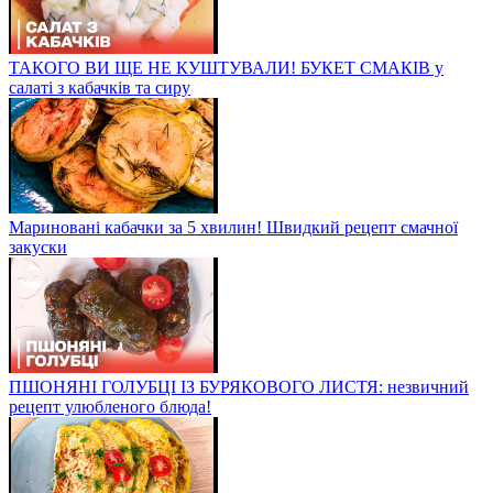
ТАКОГО ВИ ЩЕ НЕ КУШТУВАЛИ! БУКЕТ СМАКІВ у
салаті з кабачків та сиру
Мариновані кабачки за 5 хвилин! Швидкий рецепт смачної
закуски
ПШОНЯНІ ГОЛУБЦІ ІЗ БУРЯКОВОГО ЛИСТЯ: незвичний
рецепт улюбленого блюда!