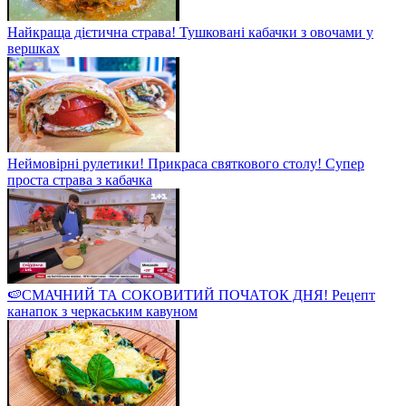
Найкраща дієтична страва! Тушковані кабачки з овочами у
вершках
Неймовірні рулетики! Прикраса святкового столу! Супер
проста страва з кабачка
🍉СМАЧНИЙ ТА СОКОВИТИЙ ПОЧАТОК ДНЯ! Рецепт
канапок з черкаським кавуном