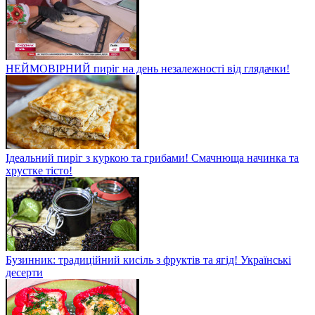
НЕЙМОВІРНИЙ пиріг на день незалежності від глядачки!
Ідеальний пиріг з куркою та грибами! Смачнюща начинка та
хрустке тісто!
Бузинник: традиційний кисіль з фруктів та ягід! Українські
десерти