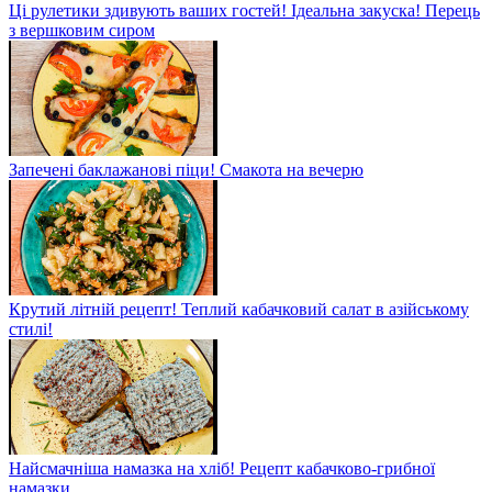
Ці рулетики здивують ваших гостей! Ідеальна закуска! Перець
з вершковим сиром
Запечені баклажанові піци! Смакота на вечерю
Крутий літній рецепт! Теплий кабачковий салат в азійському
стилі!
Найсмачніша намазка на хліб! Рецепт кабачково-грибної
намазки