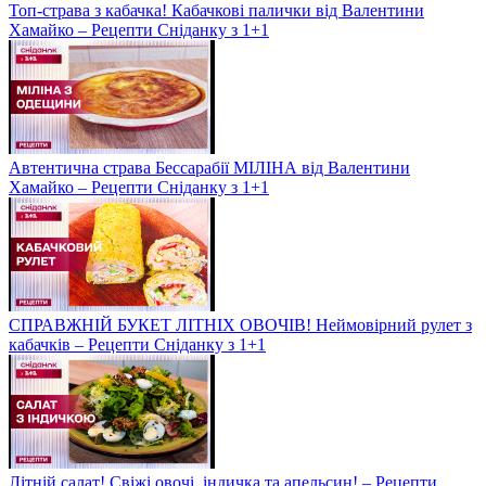
Топ-страва з кабачка! Кабачкові палички від Валентини
Хамайко – Рецепти Сніданку з 1+1
Автентична страва Бессарабії МІЛІНА від Валентини
Хамайко – Рецепти Сніданку з 1+1
СПРАВЖНІЙ БУКЕТ ЛІТНІХ ОВОЧІВ! Неймовірний рулет з
кабачків – Рецепти Сніданку з 1+1
Літній салат! Свіжі овочі, індичка та апельсин! – Рецепти