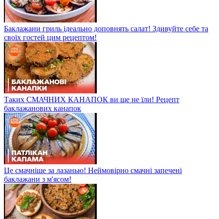
Баклажани гриль ідеально доповнять салат! Здивуйте себе та
своїх гостей цим рецептом!
Таких СМАЧНИХ КАНАПОК ви ще не їли! Рецепт
баклажанових канапок
Це смачніше за лазанью! Неймовірно смачні запечені
баклажани з м'ясом!