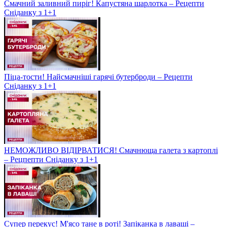
Смачний заливний пиріг! Капустяна шарлотка – Рецепти
Сніданку з 1+1
Піца-тости! Найсмачніші гарячі бутерброди – Рецепти
Сніданку з 1+1
НЕМОЖЛИВО ВІДІРВАТИСЯ! Смачнюща галета з картоплі
– Рецпепти Сніданку з 1+1
Супер перекус! М'ясо тане в роті! Запіканка в лаваші –