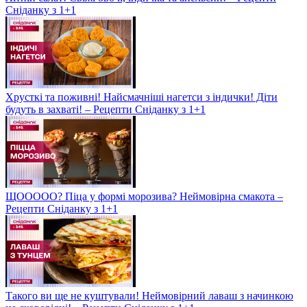
Сніданку з 1+1
Хрусткі та поживні! Найсмачніші нагетси з індички! Діти
будуть в захваті! – Рецепти Сніданку з 1+1
ЩООООО? Піца у формі морозива? Неймовірна смакота –
Рецепти Сніданку з 1+1
Такого ви ще не куштували! Неймовірний лаваш з начинкою