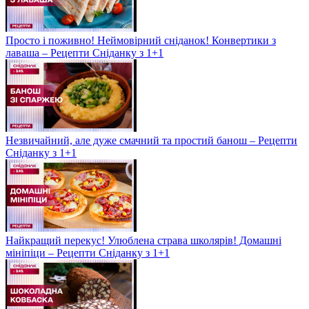
Просто і поживно! Неймовірний сніданок! Конвертики з
лаваша – Рецепти Сніданку з 1+1
Незвичайний, але дуже смачний та простий банош – Рецепти
Сніданку з 1+1
Найкращий перекус! Улюблена страва школярів! Домашні
мініпіци – Рецепти Сніданку з 1+1