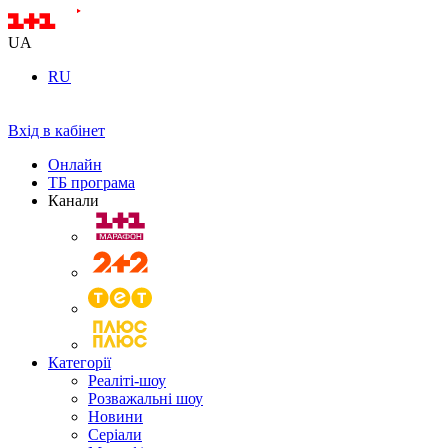
UA
RU
Вхід в кабінет
Онлайн
ТБ програма
Канали
Категорії
Реаліті-шоу
Розважальні шоу
Новини
Серіали