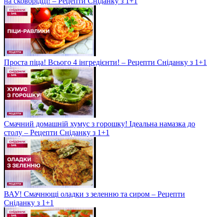
на сковорідці! – Рецепти Сніданку з 1+1
Проста піца! Всього 4 інгредієнти! – Рецепти Сніданку з 1+1
Смачний домашній хумус з горошку! Ідеальна намазка до
столу – Рецепти Сніданку з 1+1
ВАУ! Смачнющі оладки з зеленню та сиром – Рецепти
Сніданку з 1+1