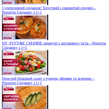
Суперсирний сніданок! Хрусткий і соковитий сендвіч –
Рецепти Сніданку з 1+1
НУ ДУУУЖЕ СМАЧНЕ хачапурі з листкового тіста – Рецепти
Сніданку з 1+1
Простий білковий салат з тунцем, яйцями та зеленню –
Рецепти Сніданку з 1+1