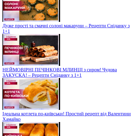
Дуже прості та смачні солоні макаруни – Рецепти Сніданку з
1+1
НЕЙМОВІРНІ ПЕЧІНКОВІ МЛИНЦІ з сиром! Чудова
ЗАКУСКА! – Рецепти Сніданку з 1+1
Ідеальна котлета по-київськи! Простий рецепт від Валентини
Хамайко