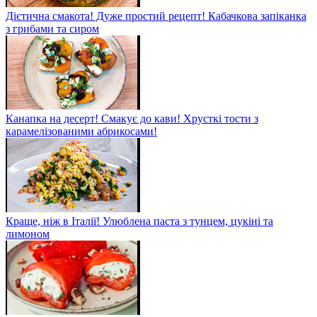
Дієтична смакота! Дуже простий рецепт! Кабачкова запіканка
з грибами та сиром
Канапка на десерт! Смакує до кави! Хрусткі тости з
карамелізованими абрикосами!
Краще, ніж в Італії! Улюблена паста з тунцем, цукіні та
лимоном