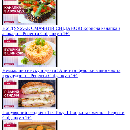
НУ ДУУУЖЕ СМАЧНИЙ СНІДАНОК! Корисна канапка з
авокадо – Рецепти Сніданку з 1+1
Неможливо не скуштувати! Апетитні булочки з шинкою та
кукурудзою – Рецепти Сніданку з 1+1
Популярний сендвіч з Тік Току: Швидко та смачно – Рецепти
Сніданку з 1+1