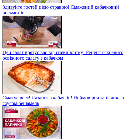
Здивуйте гостей цією стравою! Смажений кабачковий
восьминіг!
Цей салат врятує вас від спеки влітку! Рецепт яскравого
освіжного салату з кабачком
Смакує всім! Лазанья з кабачків! Неймовірна запіканка з
соусом бешамель