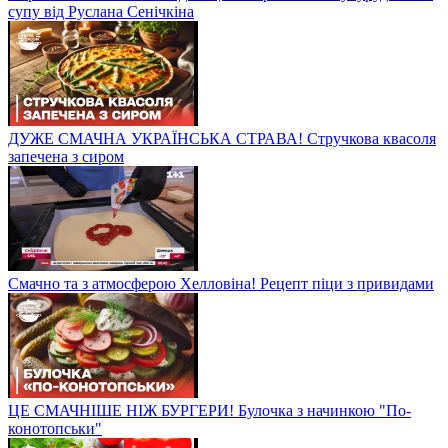
супу від Руслана Сенічкіна
ДУЖЕ СМАЧНА УКРАЇНСЬКА СТРАВА! Стручкова квасоля
запечена з сиром
Смачно та з атмосферою Хелловіна! Рецепт піци з привидами
ЦЕ СМАЧНІШЕ НІЖ БУРГЕРИ! Булочка з начинкою "По-
конотопськи"