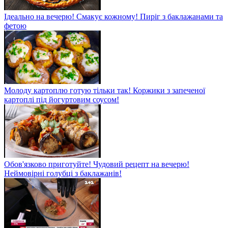
Ідеально на вечерю! Смакує кожному! Пиріг з баклажанами та
фетою
Молоду картоплю готую тільки так! Коржики з запеченої
картоплі під йогуртовим соусом!
Обов'язково приготуйте! Чудовий рецепт на вечерю!
Неймовірні голубці з баклажанів!