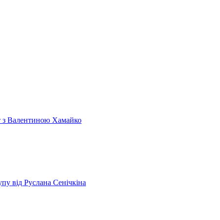
т з Валентиною Хамайко
пу від Руслана Сенічкіна