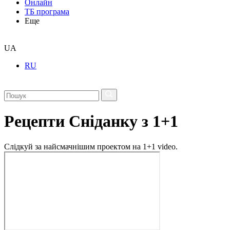
Онлайн
ТБ програма
Еще
UA
RU
Рецепти Сніданку з 1+1
Слідкуй за найсмачнішим проектом на 1+1 video.