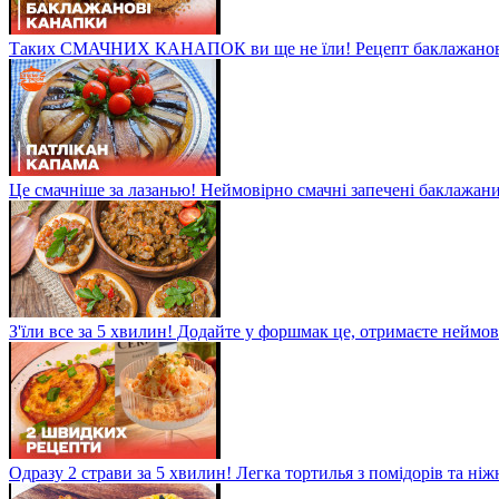
Таких СМАЧНИХ КАНАПОК ви ще не їли! Рецепт баклажанов
Це смачніше за лазанью! Неймовірно смачні запечені баклажани
З'їли все за 5 хвилин! Додайте у форшмак це, отримаєте неймо
Одразу 2 страви за 5 хвилин! Легка тортилья з помідорів та ні