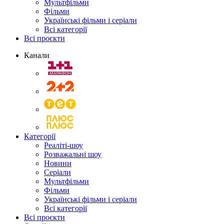
Мультфільми
Фільми
Українські фільми і серіали
Всі категорії
Всі проєкти
Канали
Категорії
Реаліті-шоу
Розважальні шоу
Новини
Серіали
Мультфільми
Фільми
Українські фільми і серіали
Всі категорії
Всі проєкти