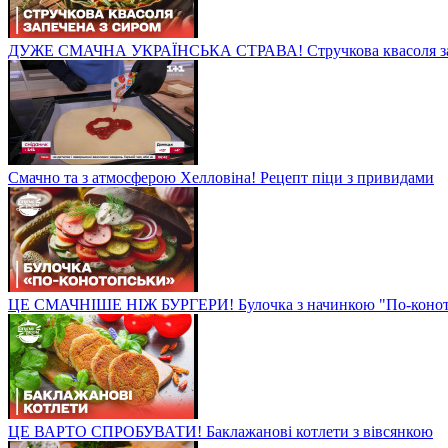
ДУЖЕ СМАЧНА УКРАЇНСЬКА СТРАВА! Стручкова квасоля зап
Смачно та з атмосферою Хелловіна! Рецепт піци з привидами
ЦЕ СМАЧНІШЕ НІЖ БУРГЕРИ! Булочка з начинкою "По-конот
ЦЕ ВАРТО СПРОБУВАТИ! Баклажанові котлети з вівсянкою