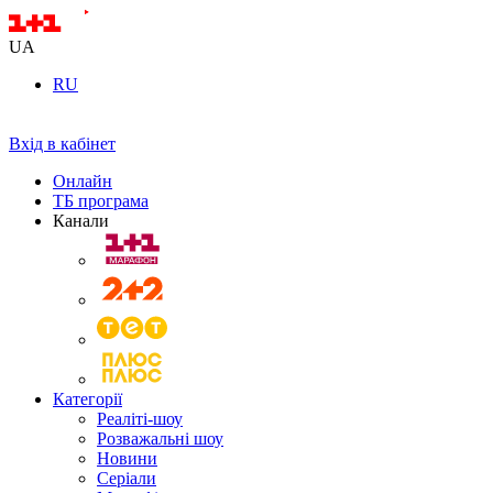
UA
RU
Вхід в кабінет
Онлайн
ТБ програма
Канали
Категорії
Реаліті-шоу
Розважальні шоу
Новини
Серіали