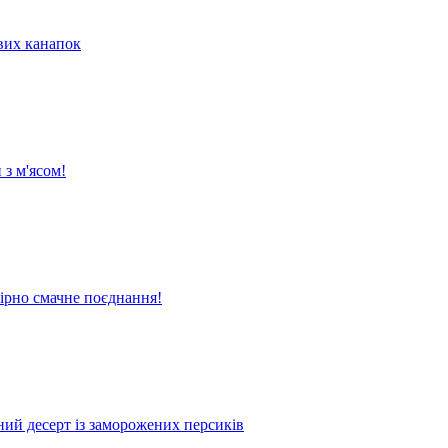
их канапок
 з м'ясом!
вірно смачне поєднання!
жний десерт із заморожених персиків