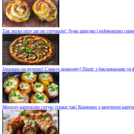
Так легко піцу ще не готували! Дуже швидко і неймовірно смач
Ідеально на вечерю! Смакує кожному! Пиріг з баклажанами та
Молоду картоплю готую тільки так! Коржики з запеченої карто