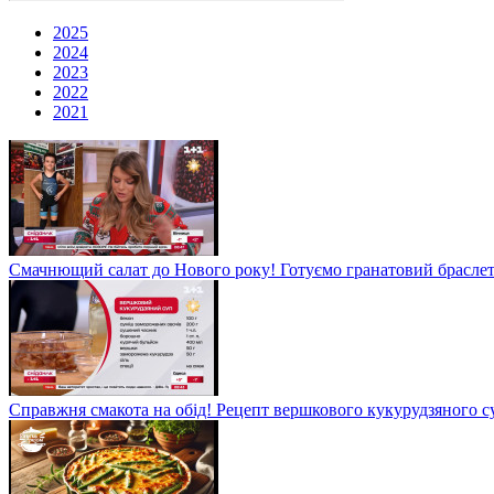
2025
2024
2023
2022
2021
Смачнющий салат до Нового року! Готуємо гранатовий брасле
Справжня смакота на обід! Рецепт вершкового кукурудзяного су