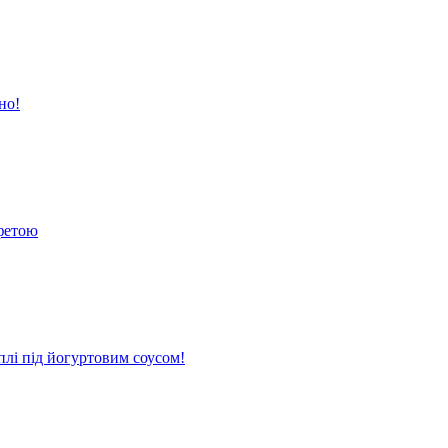
но!
 фетою
плі під йогуртовим соусом!