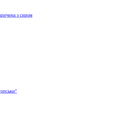
ечена з сиром
опськи"