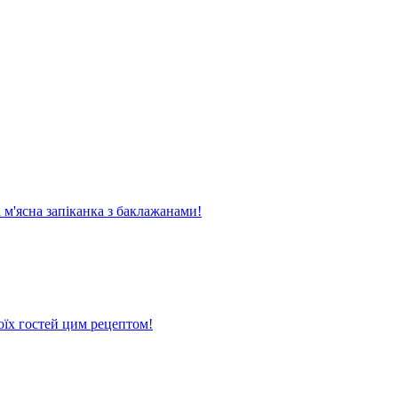
м'ясна запіканка з баклажанами!
оїх гостей цим рецептом!