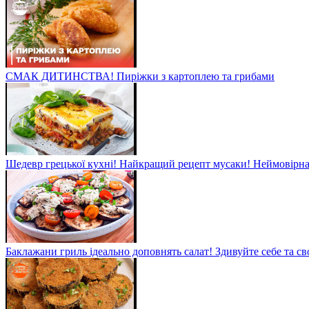
СМАК ДИТИНСТВА! Пиріжки з картоплею та грибами
Шедевр грецької кухні! Найкращий рецепт мусаки! Неймовірна 
Баклажани гриль ідеально доповнять салат! Здивуйте себе та св