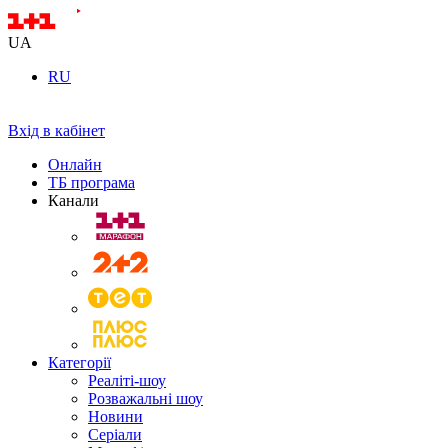
UA
RU
Вхід в кабінет
Онлайн
ТБ програма
Канали
Категорії
Реаліті-шоу
Розважальні шоу
Новини
Серіали