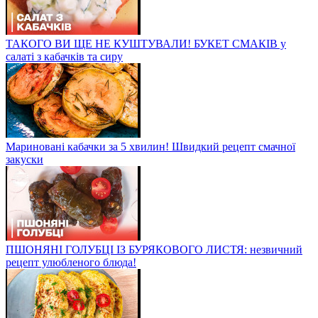
ТАКОГО ВИ ЩЕ НЕ КУШТУВАЛИ! БУКЕТ СМАКІВ у
салаті з кабачків та сиру
Мариновані кабачки за 5 хвилин! Швидкий рецепт смачної
закуски
ПШОНЯНІ ГОЛУБЦІ ІЗ БУРЯКОВОГО ЛИСТЯ: незвичний
рецепт улюбленого блюда!