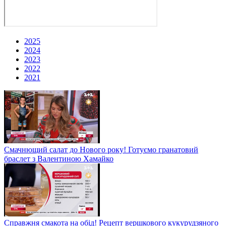
2025
2024
2023
2022
2021
Смачнющий салат до Нового року! Готуємо гранатовий
браслет з Валентиною Хамайко
Справжня смакота на обід! Рецепт вершкового кукурудзяного