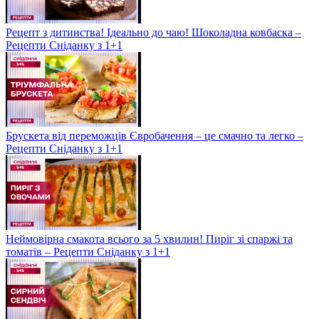
Рецепт з дитинства! Ідеально до чаю! Шоколадна ковбаска –
Рецепти Сніданку з 1+1
Брускета від переможців Євробачення – це смачно та легко –
Рецепти Сніданку з 1+1
Неймовірна смакота всього за 5 хвилин! Пиріг зі спаржі та
томатів – Рецепти Сніданку з 1+1