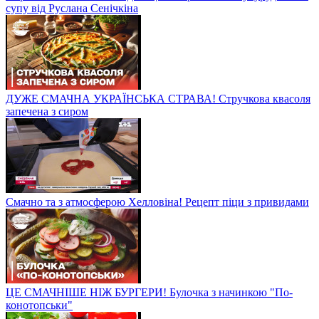
супу від Руслана Сенічкіна
ДУЖЕ СМАЧНА УКРАЇНСЬКА СТРАВА! Стручкова квасоля
запечена з сиром
Смачно та з атмосферою Хелловіна! Рецепт піци з привидами
ЦЕ СМАЧНІШЕ НІЖ БУРГЕРИ! Булочка з начинкою "По-
конотопськи"