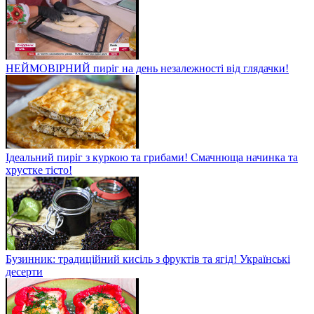
НЕЙМОВІРНИЙ пиріг на день незалежності від глядачки!
Ідеальний пиріг з куркою та грибами! Смачнюща начинка та
хрустке тісто!
Бузинник: традиційний кисіль з фруктів та ягід! Українські
десерти