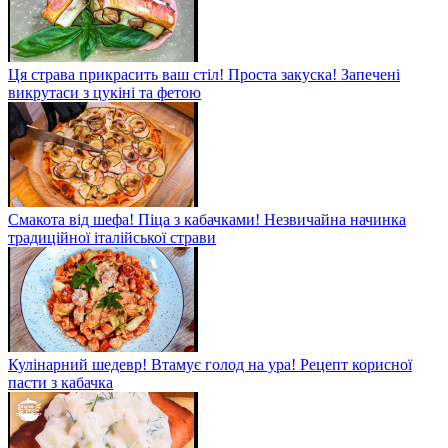
Ця страва прикрасить ваш стіл! Проста закуска! Запечені
викрутаси з цукіні та фетою
Смакота від шефа! Піца з кабачками! Незвичайна начинка
традиційної італійської страви
Кулінарний шедевр! Втамує голод на ура! Рецепт корисної
пасти з кабачка