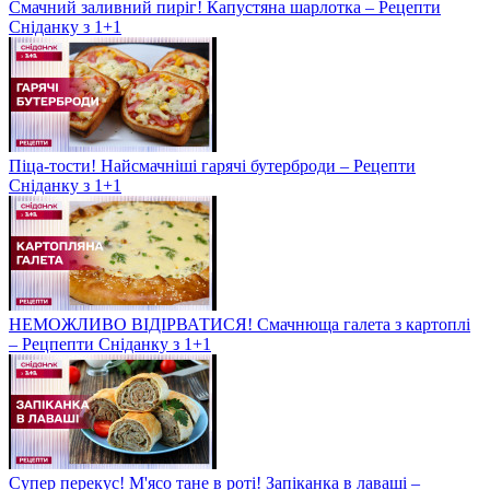
Смачний заливний пиріг! Капустяна шарлотка – Рецепти
Сніданку з 1+1
Піца-тости! Найсмачніші гарячі бутерброди – Рецепти
Сніданку з 1+1
НЕМОЖЛИВО ВІДІРВАТИСЯ! Смачнюща галета з картоплі
– Рецпепти Сніданку з 1+1
Супер перекус! М'ясо тане в роті! Запіканка в лаваші –