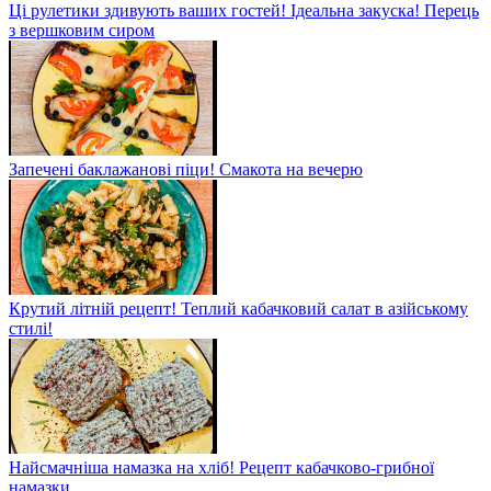
Ці рулетики здивують ваших гостей! Ідеальна закуска! Перець
з вершковим сиром
Запечені баклажанові піци! Смакота на вечерю
Крутий літній рецепт! Теплий кабачковий салат в азійському
стилі!
Найсмачніша намазка на хліб! Рецепт кабачково-грибної
намазки