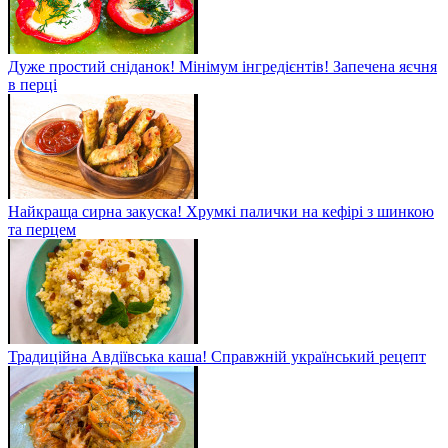
Дуже простий сніданок! Мінімум інгредієнтів! Запечена яєчня
в перці
Найкраща сирна закуска! Хрумкі палички на кефірі з шинкою
та перцем
Традиційна Авдіївська каша! Справжній український рецепт