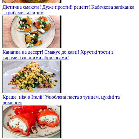
Дієтична смакота! Дуже простий рецепт! Кабачкова запіканка
з грибами та сиром
Канапка на десерт! Смакує до кави! Хрусткі тости з
карамелізованими абрикосами!
Краще, ніж в Італії! Улюблена паста з тунцем, цукіні та
лимоном