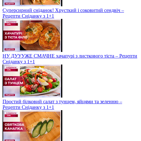
Суперсирний сніданок! Хрусткий і соковитий сендвіч –
Рецепти Сніданку з 1+1
НУ ДУУУЖЕ СМАЧНЕ хачапурі з листкового тіста – Рецепти
Сніданку з 1+1
Простий білковий салат з тунцем, яйцями та зеленню –
Рецепти Сніданку з 1+1