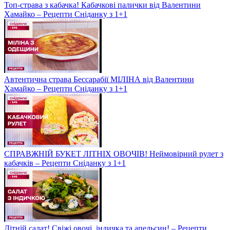
Топ-страва з кабачка! Кабачкові палички від Валентини
Хамайко – Рецепти Сніданку з 1+1
Автентична страва Бессарабії МІЛІНА від Валентини
Хамайко – Рецепти Сніданку з 1+1
СПРАВЖНІЙ БУКЕТ ЛІТНІХ ОВОЧІВ! Неймовірний рулет з
кабачків – Рецепти Сніданку з 1+1
Літній салат! Свіжі овочі, індичка та апельсин! – Рецепти