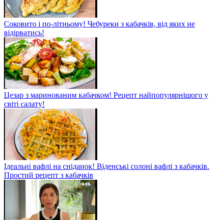
Соковито і по-літньому! Чебуреки з кабачків, від яких не
відірватись!
Цезар з маринованим кабачком! Рецепт найпопулярнішого у
світі салату!
Ідеальні вафлі на сніданок! Віденські солоні вафлі з кабачків.
Простий рецепт з кабачків