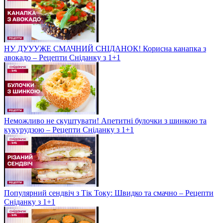
НУ ДУУУЖЕ СМАЧНИЙ СНІДАНОК! Корисна канапка з
авокадо – Рецепти Сніданку з 1+1
Неможливо не скуштувати! Апетитні булочки з шинкою та
кукурудзою – Рецепти Сніданку з 1+1
Популярний сендвіч з Тік Току: Швидко та смачно – Рецепти
Сніданку з 1+1