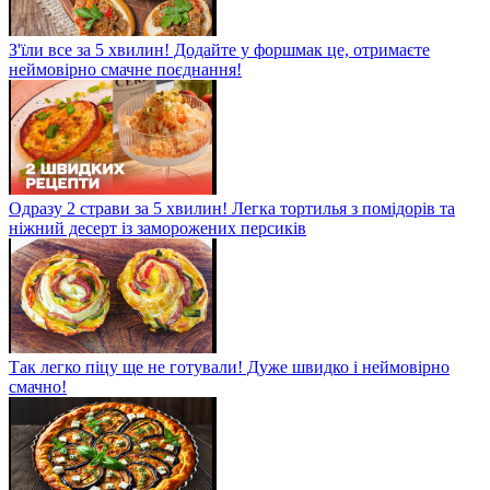
З'їли все за 5 хвилин! Додайте у форшмак це, отримаєте
неймовірно смачне поєднання!
Одразу 2 страви за 5 хвилин! Легка тортилья з помідорів та
ніжний десерт із заморожених персиків
Так легко піцу ще не готували! Дуже швидко і неймовірно
смачно!