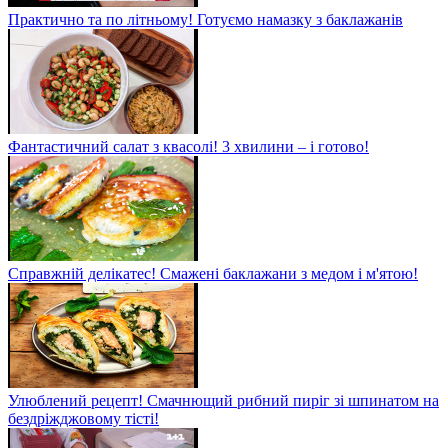
Практично та по літньому! Готуємо намазку з баклажанів
Фантастичний салат з квасолі! 3 хвилини – і готово!
Справжній делікатес! Смажені баклажани з медом і м'ятою!
Улюблений рецепт! Смачнющий рибний пиріг зі шпинатом на
бездріжджовому тісті!