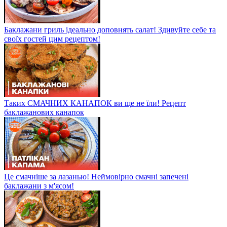
Баклажани гриль ідеально доповнять салат! Здивуйте себе та
своїх гостей цим рецептом!
Таких СМАЧНИХ КАНАПОК ви ще не їли! Рецепт
баклажанових канапок
Це смачніше за лазанью! Неймовірно смачні запечені
баклажани з м'ясом!