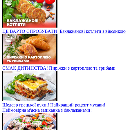
ЦЕ ВАРТО СПРОБУВАТИ! Баклажанові котлети з вівсянкою
СМАК ДИТИНСТВА! Пиріжки з картоплею та грибами
Шедевр грецької кухні! Найкращий рецепт мусаки!
Неймовірна м'ясна запіканка з баклажанами!