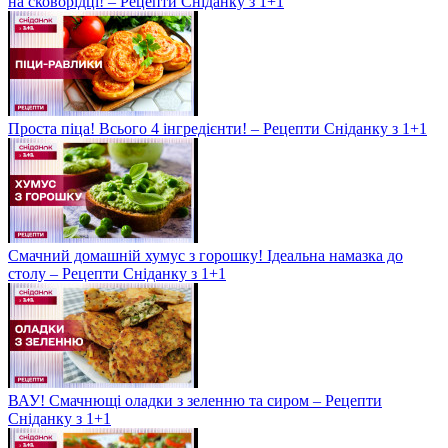
на сковорідці! – Рецепти Сніданку з 1+1
Проста піца! Всього 4 інгредієнти! – Рецепти Сніданку з 1+1
Смачний домашній хумус з горошку! Ідеальна намазка до
столу – Рецепти Сніданку з 1+1
ВАУ! Смачнющі оладки з зеленню та сиром – Рецепти
Сніданку з 1+1