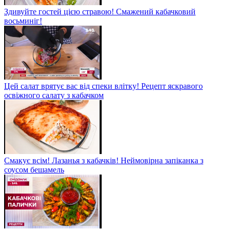
Здивуйте гостей цією стравою! Смажений кабачковий
восьминіг!
Цей салат врятує вас від спеки влітку! Рецепт яскравого
освіжного салату з кабачком
Смакує всім! Лазанья з кабачків! Неймовірна запіканка з
соусом бешамель