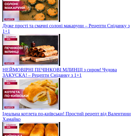
Дуже прості та смачні солоні макаруни – Рецепти Сніданку з
1+1
НЕЙМОВІРНІ ПЕЧІНКОВІ МЛИНЦІ з сиром! Чудова
ЗАКУСКА! – Рецепти Сніданку з 1+1
Ідеальна котлета по-київськи! Простий рецепт від Валентини
Хамайко