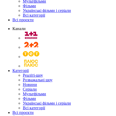
Мультфільми
Фільми
Українські фільми і серіали
Всі категорії
Всі проєкти
Канали
Категорії
Реаліті-шоу
Розважальні шоу
Новини
Серіали
Мультфільми
Фільми
Українські фільми і серіали
Всі категорії
Всі проєкти