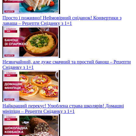
Просто і поживно! Неймовірний сніданок! Конвертики з
лаваша – Рецепти Сніданку з 1+1
Незвичайний, але дуже смачний та простий банош – Рецепти
Сніданку з 1+1
Найкращий перекус! Улюблена страва школярів! Домашні
мініпіци – Рецепти Сніданку з 1+1