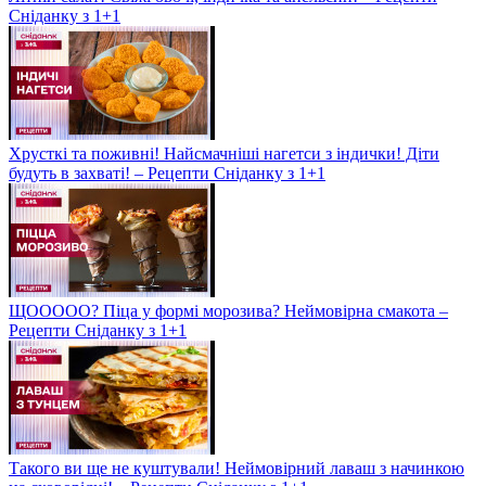
Сніданку з 1+1
Хрусткі та поживні! Найсмачніші нагетси з індички! Діти
будуть в захваті! – Рецепти Сніданку з 1+1
ЩООООО? Піца у формі морозива? Неймовірна смакота –
Рецепти Сніданку з 1+1
Такого ви ще не куштували! Неймовірний лаваш з начинкою