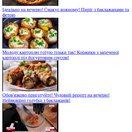
Ідеально на вечерю! Смакує кожному! Пиріг з баклажанами та
фетою
Молоду картоплю готую тільки так! Коржики з запеченої
картоплі під йогуртовим соусом!
Обов'язково приготуйте! Чудовий рецепт на вечерю!
Неймовірні голубці з баклажанів!