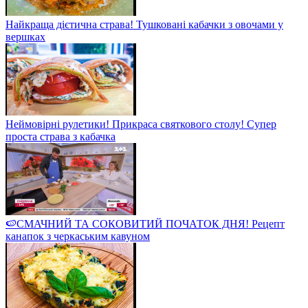
Найкраща дієтична страва! Тушковані кабачки з овочами у
вершках
Неймовірні рулетики! Прикраса святкового столу! Супер
проста страва з кабачка
🍉СМАЧНИЙ ТА СОКОВИТИЙ ПОЧАТОК ДНЯ! Рецепт
канапок з черкаським кавуном