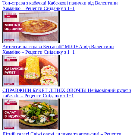
Топ-страва з кабачка! Кабачкові палички від Валентини
Хамайко – Рецепти Сніданку з 1+1
Автентична страва Бессарабії МІЛІНА від Валентини
Хамайко – Рецепти Сніданку з 1+1
СПРАВЖНІЙ БУКЕТ ЛІТНІХ ОВОЧІВ! Неймовірний рулет з
кабачків – Рецепти Сніданку з 1+1
Літній салат! Свіжі овочі, індичка та апельсин! – Рецепти