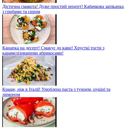
Дієтична смакота! Дуже простий рецепт! Кабачкова запіканка
з грибами та сиром
Канапка на десерт! Смакує до кави! Хрусткі тости з
карамелізованими абрикосами!
Краще, ніж в Італії! Улюблена паста з тунцем, цукіні та
лимоном