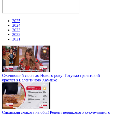
2025
2024
2023
2022
2021
Смачнющий салат до Нового року! Готуємо гранатовий
браслет з Валентиною Хамайко
Справжня смакота на обід! Рецепт вершкового кукурудзяного