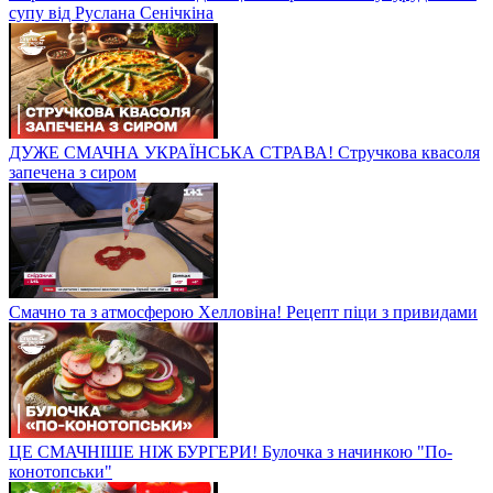
супу від Руслана Сенічкіна
ДУЖЕ СМАЧНА УКРАЇНСЬКА СТРАВА! Стручкова квасоля
запечена з сиром
Смачно та з атмосферою Хелловіна! Рецепт піци з привидами
ЦЕ СМАЧНІШЕ НІЖ БУРГЕРИ! Булочка з начинкою "По-
конотопськи"