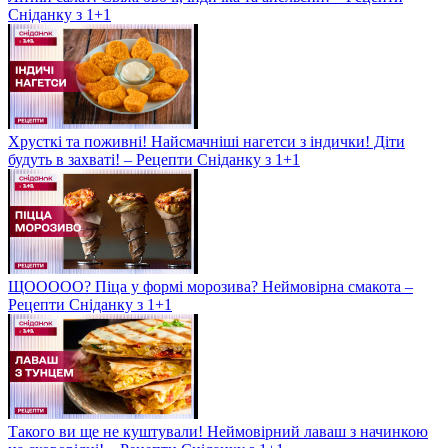
Сніданку з 1+1
Хрусткі та поживні! Найсмачніші нагетси з індички! Діти
будуть в захваті! – Рецепти Сніданку з 1+1
ЩООООО? Піца у формі морозива? Неймовірна смакота –
Рецепти Сніданку з 1+1
Такого ви ще не куштували! Неймовірний лаваш з начинкою