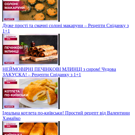
Дуже прості та смачні солоні макаруни – Рецепти Сніданку з
1+1
НЕЙМОВІРНІ ПЕЧІНКОВІ МЛИНЦІ з сиром! Чудова
ЗАКУСКА! – Рецепти Сніданку з 1+1
Ідеальна котлета по-київськи! Простий рецепт від Валентини
Хамайко