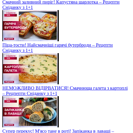
Смачний заливний пиріг! Капустяна шарлотка – Рецепти
Сніданку з 1+1
Піца-тости! Найсмачніші гарячі бутерброди – Рецепти
Сніданку з 1+1
НЕМОЖЛИВО ВІДІРВАТИСЯ! Смачнюща галета з картоплі
– Рецпепти Сніданку з 1+1
Супер перекус! М'ясо тане в роті! Запіканка в лаваші –