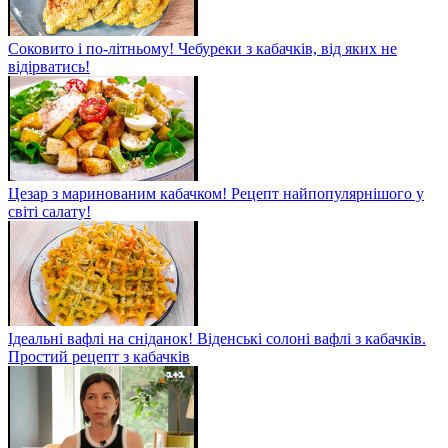
Соковито і по-літньому! Чебуреки з кабачків, від яких не
відірватись!
Цезар з маринованим кабачком! Рецепт найпопулярнішого у
світі салату!
Ідеальні вафлі на сніданок! Віденські солоні вафлі з кабачків.
Простий рецепт з кабачків