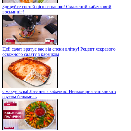
Здивуйте гостей цією стравою! Смажений кабачковий
восьминіг!
Цей салат врятує вас від спеки влітку! Рецепт яскравого
освіжного салату з кабачком
Смакує всім! Лазанья з кабачків! Неймовірна запіканка з
соусом бешамель