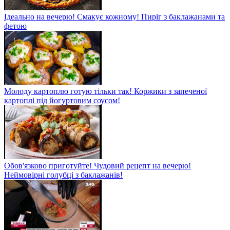
Ідеально на вечерю! Смакує кожному! Пиріг з баклажанами та
фетою
Молоду картоплю готую тільки так! Коржики з запеченої
картоплі під йогуртовим соусом!
Обов'язково приготуйте! Чудовий рецепт на вечерю!
Неймовірні голубці з баклажанів!