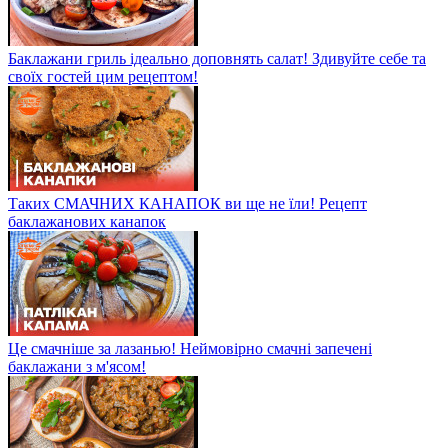
Баклажани гриль ідеально доповнять салат! Здивуйте себе та
своїх гостей цим рецептом!
Таких СМАЧНИХ КАНАПОК ви ще не їли! Рецепт
баклажанових канапок
Це смачніше за лазанью! Неймовірно смачні запечені
баклажани з м'ясом!