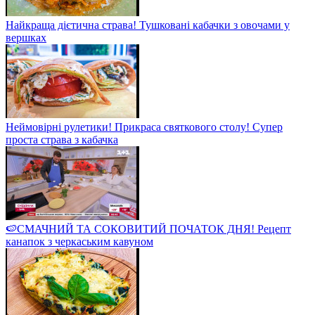
Найкраща дієтична страва! Тушковані кабачки з овочами у
вершках
Неймовірні рулетики! Прикраса святкового столу! Супер
проста страва з кабачка
🍉СМАЧНИЙ ТА СОКОВИТИЙ ПОЧАТОК ДНЯ! Рецепт
канапок з черкаським кавуном