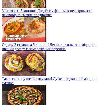
З'їли все за 5 хвилин! Додайте у форшмак це, отримаєте
неймовірно смачне поєднання!
Одразу 2 страви за 5 хвилин! Легка тортилья з помідорів та
ніжний десерт із заморожених персиків
Так легко піцу ще не готували! Дуже швидко і неймовірно
смачно!