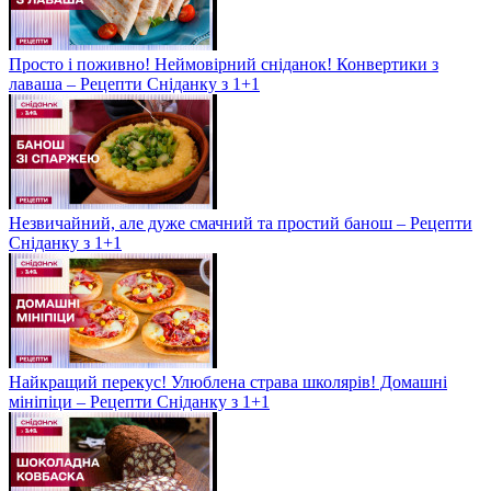
Просто і поживно! Неймовірний сніданок! Конвертики з
лаваша – Рецепти Сніданку з 1+1
Незвичайний, але дуже смачний та простий банош – Рецепти
Сніданку з 1+1
Найкращий перекус! Улюблена страва школярів! Домашні
мініпіци – Рецепти Сніданку з 1+1