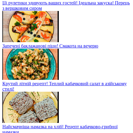
Ці рулетики здивують ваших гостей! Ідеальна закуска! Перець
з вершковим сиром
Запечені баклажанові піци! Смакота на вечерю
Крутий літній рецепт! Теплий кабачковий салат в азійському
стилі!
Найсмачніша намазка на хліб! Рецепт кабачково-грибної
намазки