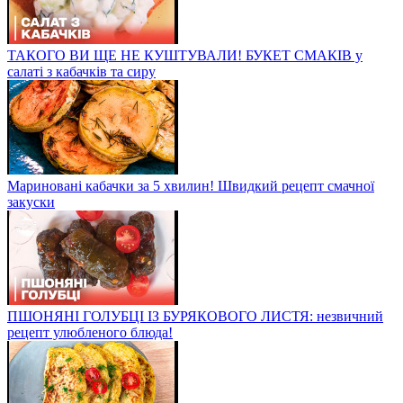
ТАКОГО ВИ ЩЕ НЕ КУШТУВАЛИ! БУКЕТ СМАКІВ у
салаті з кабачків та сиру
Мариновані кабачки за 5 хвилин! Швидкий рецепт смачної
закуски
ПШОНЯНІ ГОЛУБЦІ ІЗ БУРЯКОВОГО ЛИСТЯ: незвичний
рецепт улюбленого блюда!