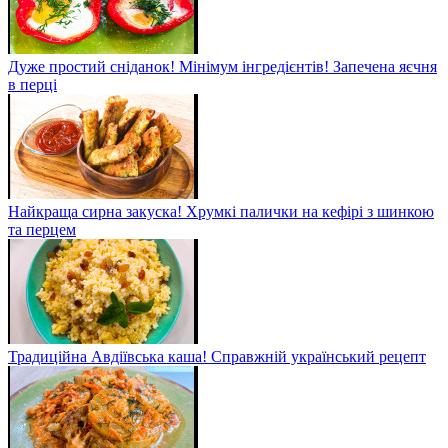
Дуже простий сніданок! Мінімум інгредієнтів! Запечена яєчня
в перці
Найкраща сирна закуска! Хрумкі палички на кефірі з шинкою
та перцем
Традиційна Авдіївська каша! Справжній український рецепт