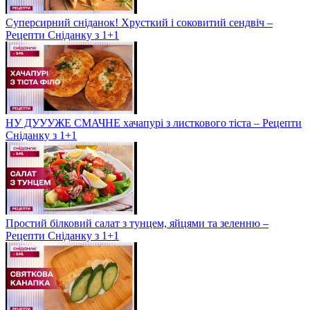
Суперсирний сніданок! Хрусткий і соковитий сендвіч –
Рецепти Сніданку з 1+1
НУ ДУУУЖЕ СМАЧНЕ хачапурі з листкового тіста – Рецепти
Сніданку з 1+1
Простий білковий салат з тунцем, яйцями та зеленню –
Рецепти Сніданку з 1+1