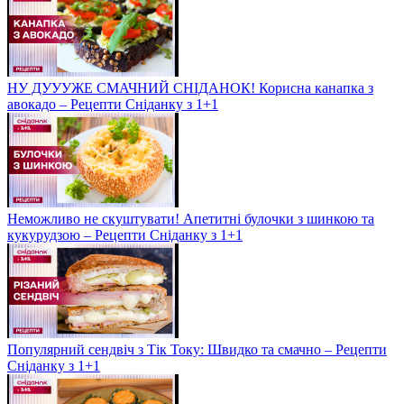
НУ ДУУУЖЕ СМАЧНИЙ СНІДАНОК! Корисна канапка з
авокадо – Рецепти Сніданку з 1+1
Неможливо не скуштувати! Апетитні булочки з шинкою та
кукурудзою – Рецепти Сніданку з 1+1
Популярний сендвіч з Тік Току: Швидко та смачно – Рецепти
Сніданку з 1+1