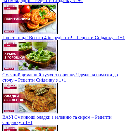
на сковорідці! – Рецепти Сніданку з 1+1
Проста піца! Всього 4 інгредієнти! – Рецепти Сніданку з 1+1
Смачний домашній хумус з горошку! Ідеальна намазка до
столу – Рецепти Сніданку з 1+1
ВАУ! Смачнющі оладки з зеленню та сиром – Рецепти
Сніданку з 1+1