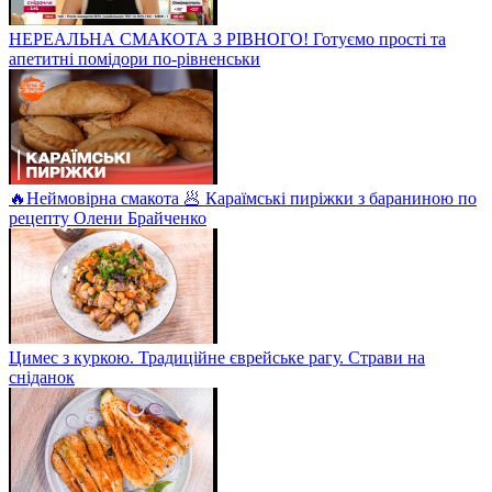
НЕРЕАЛЬНА СМАКОТА З РІВНОГО! Готуємо прості та
апетитні помідори по-рівненськи
🔥Неймовірна смакота 🥟 Караїмські пиріжки з бараниною по
рецепту Олени Брайченко
Цимес з куркою. Традиційне єврейське рагу. Страви на
сніданок