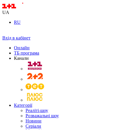
UA
RU
Вхід в кабінет
Онлайн
ТБ програма
Канали
Категорії
Реаліті-шоу
Розважальні шоу
Новини
Серіали