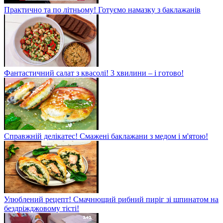
Практично та по літньому! Готуємо намазку з баклажанів
Фантастичний салат з квасолі! 3 хвилини – і готово!
Справжній делікатес! Смажені баклажани з медом і м'ятою!
Улюблений рецепт! Смачнющий рибний пиріг зі шпинатом на
бездріжджовому тісті!