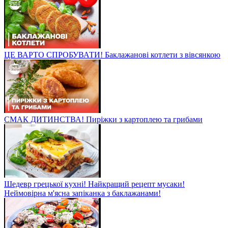
ЦЕ ВАРТО СПРОБУВАТИ! Баклажанові котлети з вівсянкою
СМАК ДИТИНСТВА! Пиріжки з картоплею та грибами
Шедевр грецької кухні! Найкращий рецепт мусаки!
Неймовірна м'ясна запіканка з баклажанами!