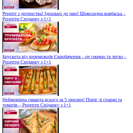
Рецепт з дитинства! Ідеально до чаю! Шоколадна ковбаска –
Рецепти Сніданку з 1+1
Брускета від переможців Євробачення – це смачно та легко –
Рецепти Сніданку з 1+1
Неймовірна смакота всього за 5 хвилин! Пиріг зі спаржі та
томатів – Рецепти Сніданку з 1+1