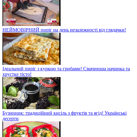
НЕЙМОВІРНИЙ пиріг на день незалежності від глядачки!
Ідеальний пиріг з куркою та грибами! Смачнюща начинка та
хрустке тісто!
Бузинник: традиційний кисіль з фруктів та ягід! Українські
десерти