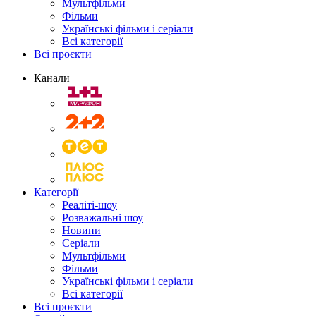
Мультфільми
Фільми
Українські фільми і серіали
Всі категорії
Всі проєкти
Канали
Категорії
Реаліті-шоу
Розважальні шоу
Новини
Серіали
Мультфільми
Фільми
Українські фільми і серіали
Всі категорії
Всі проєкти