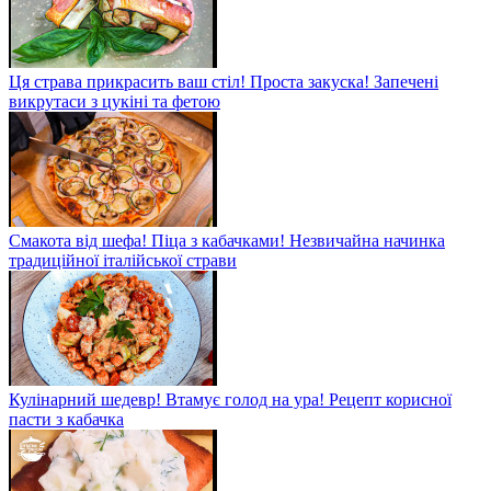
Ця страва прикрасить ваш стіл! Проста закуска! Запечені
викрутаси з цукіні та фетою
Смакота від шефа! Піца з кабачками! Незвичайна начинка
традиційної італійської страви
Кулінарний шедевр! Втамує голод на ура! Рецепт корисної
пасти з кабачка