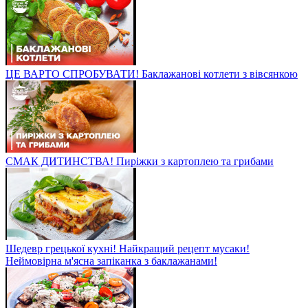
ЦЕ ВАРТО СПРОБУВАТИ! Баклажанові котлети з вівсянкою
СМАК ДИТИНСТВА! Пиріжки з картоплею та грибами
Шедевр грецької кухні! Найкращий рецепт мусаки!
Неймовірна м'ясна запіканка з баклажанами!