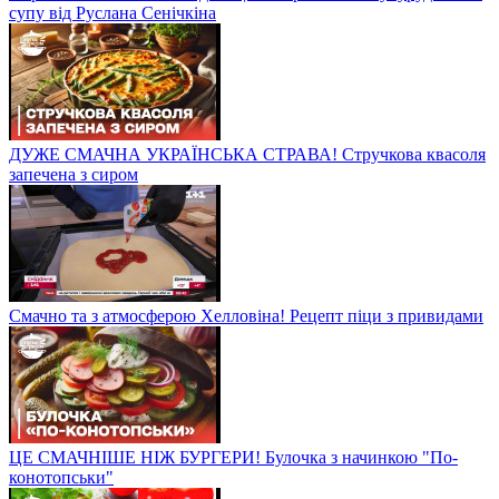
супу від Руслана Сенічкіна
ДУЖЕ СМАЧНА УКРАЇНСЬКА СТРАВА! Стручкова квасоля
запечена з сиром
Смачно та з атмосферою Хелловіна! Рецепт піци з привидами
ЦЕ СМАЧНІШЕ НІЖ БУРГЕРИ! Булочка з начинкою "По-
конотопськи"