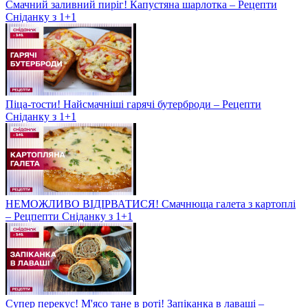
Смачний заливний пиріг! Капустяна шарлотка – Рецепти
Сніданку з 1+1
Піца-тости! Найсмачніші гарячі бутерброди – Рецепти
Сніданку з 1+1
НЕМОЖЛИВО ВІДІРВАТИСЯ! Смачнюща галета з картоплі
– Рецпепти Сніданку з 1+1
Супер перекус! М'ясо тане в роті! Запіканка в лаваші –