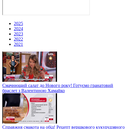
2025
2024
2023
2022
2021
Смачнющий салат до Нового року! Готуємо гранатовий
браслет з Валентиною Хамайко
Справжня смакота на обід! Рецепт вершкового кукурудзяного