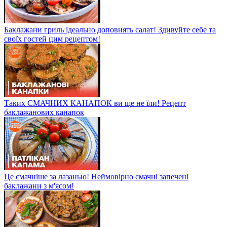
Баклажани гриль ідеально доповнять салат! Здивуйте себе та
своїх гостей цим рецептом!
Таких СМАЧНИХ КАНАПОК ви ще не їли! Рецепт
баклажанових канапок
Це смачніше за лазанью! Неймовірно смачні запечені
баклажани з м'ясом!