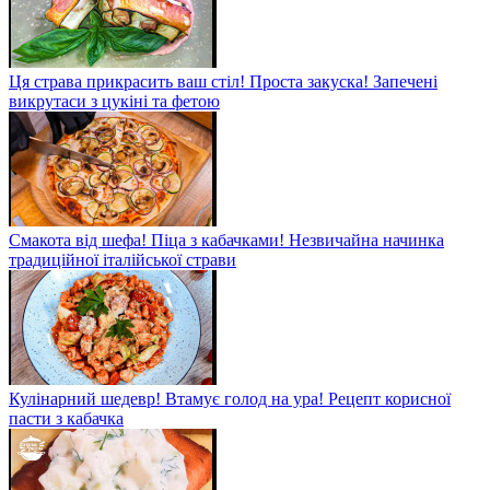
Ця страва прикрасить ваш стіл! Проста закуска! Запечені
викрутаси з цукіні та фетою
Смакота від шефа! Піца з кабачками! Незвичайна начинка
традиційної італійської страви
Кулінарний шедевр! Втамує голод на ура! Рецепт корисної
пасти з кабачка