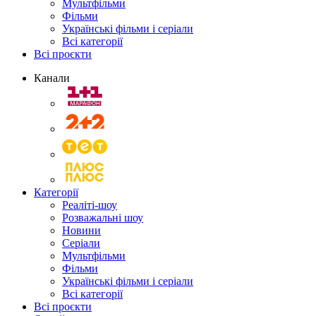
Мультфільми
Фільми
Українські фільми і серіали
Всі категорії
Всі проєкти
Канали
Категорії
Реаліті-шоу
Розважальні шоу
Новини
Серіали
Мультфільми
Фільми
Українські фільми і серіали
Всі категорії
Всі проєкти