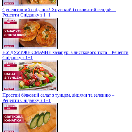
Суперсирний сніданок! Хрусткий і соковитий сендвіч –
Рецепти Сніданку з 1+1
НУ ДУУУЖЕ СМАЧНЕ хачапурі з листкового тіста – Рецепти
Сніданку з 1+1
Простий білковий салат з тунцем, яйцями та зеленню –
Рецепти Сніданку з 1+1