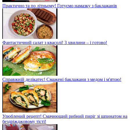
Практично та по літньому! Готуємо намазку з баклажанів
Фантастичний салат з квасолі! 3 хвилини – і готово!
Справжній делікатес! Смажені баклажани з медом і м'ятою!
Улюблений рецепт! Смачнющий рибний пиріг зі шпинатом на
бездріжджовому тісті!