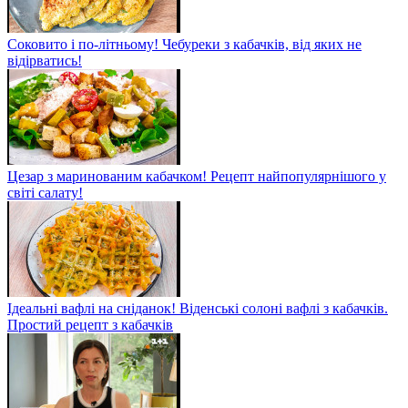
Соковито і по-літньому! Чебуреки з кабачків, від яких не
відірватись!
Цезар з маринованим кабачком! Рецепт найпопулярнішого у
світі салату!
Ідеальні вафлі на сніданок! Віденські солоні вафлі з кабачків.
Простий рецепт з кабачків