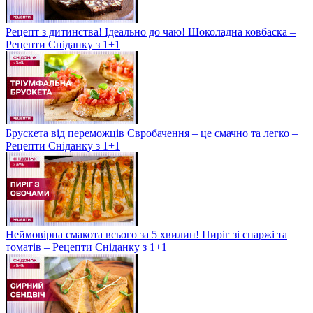
Рецепт з дитинства! Ідеально до чаю! Шоколадна ковбаска –
Рецепти Сніданку з 1+1
Брускета від переможців Євробачення – це смачно та легко –
Рецепти Сніданку з 1+1
Неймовірна смакота всього за 5 хвилин! Пиріг зі спаржі та
томатів – Рецепти Сніданку з 1+1