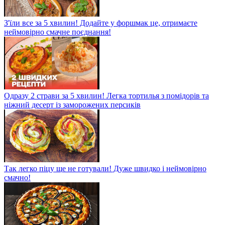
З'їли все за 5 хвилин! Додайте у форшмак це, отримаєте
неймовірно смачне поєднання!
Одразу 2 страви за 5 хвилин! Легка тортилья з помідорів та
ніжний десерт із заморожених персиків
Так легко піцу ще не готували! Дуже швидко і неймовірно
смачно!