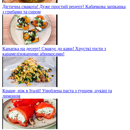
Дієтична смакота! Дуже простий рецепт! Кабачкова запіканка
з грибами та сиром
Канапка на десерт! Смакує до кави! Хрусткі тости з
карамелізованими абрикосами!
Краще, ніж в Італії! Улюблена паста з тунцем, цукіні та
лимоном