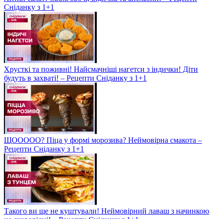
Сніданку з 1+1
Хрусткі та поживні! Найсмачніші нагетси з індички! Діти
будуть в захваті! – Рецепти Сніданку з 1+1
ЩООООО? Піца у формі морозива? Неймовірна смакота –
Рецепти Сніданку з 1+1
Такого ви ще не куштували! Неймовірний лаваш з начинкою