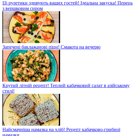
Ці рулетики здивують ваших гостей! Ідеальна закуска! Перець
з вершковим сиром
Запечені баклажанові піци! Смакота на вечерю
Крутий літній рецепт! Теплий кабачковий салат в азійському
стилі!
Найсмачніша намазка на хліб! Рецепт кабачково-грибної
намазки