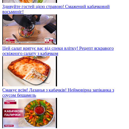
Здивуйте гостей цією стравою! Смажений кабачковий
восьминіг!
Цей салат врятує вас від спеки влітку! Рецепт яскравого
освіжного салату з кабачком
Смакує всім! Лазанья з кабачків! Неймовірна запіканка з
соусом бешамель