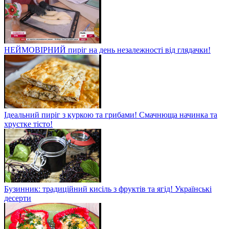
НЕЙМОВІРНИЙ пиріг на день незалежності від глядачки!
Ідеальний пиріг з куркою та грибами! Смачнюща начинка та
хрустке тісто!
Бузинник: традиційний кисіль з фруктів та ягід! Українські
десерти