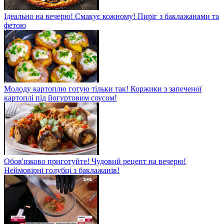
Ідеально на вечерю! Смакує кожному! Пиріг з баклажанами та
фетою
Молоду картоплю готую тільки так! Коржики з запеченої
картоплі під йогуртовим соусом!
Обов'язково приготуйте! Чудовий рецепт на вечерю!
Неймовірні голубці з баклажанів!