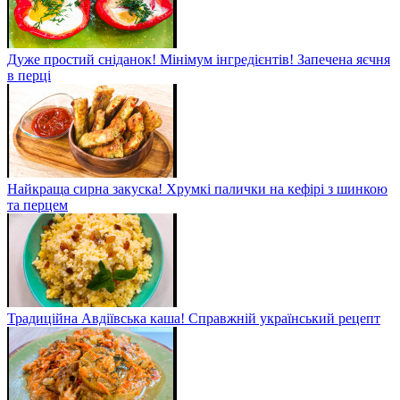
Дуже простий сніданок! Мінімум інгредієнтів! Запечена яєчня
в перці
Найкраща сирна закуска! Хрумкі палички на кефірі з шинкою
та перцем
Традиційна Авдіївська каша! Справжній український рецепт