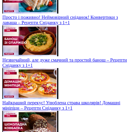
Просто і поживно! Неймовірний сніданок! Конвертики з
лаваша – Рецепти Сніданку з 1+1
Незвичайний, але дуже смачний та простий банош – Рецепти
Сніданку з 1+1
Найкращий перекус! Улюблена страва школярів! Домашні
мініпіци – Рецепти Сніданку з 1+1