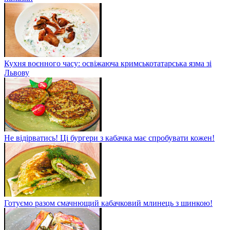
Кухня воєнного часу: освіжаюча кримськотатарська язма зі
Львову
Не відірватись! Ці бургери з кабачка має спробувати кожен!
Готуємо разом смачнющий кабачковий млинець з шинкою!