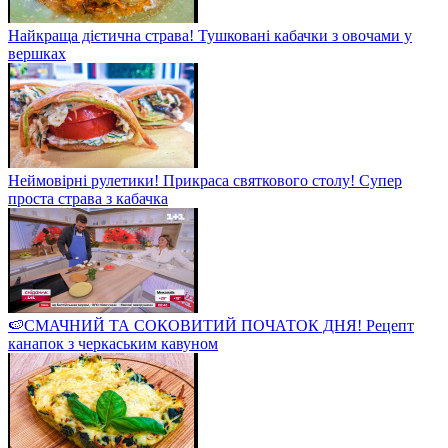
Найкраща дієтична страва! Тушковані кабачки з овочами у
вершках
Неймовірні рулетики! Прикраса святкового столу! Супер
проста страва з кабачка
🍉СМАЧНИЙ ТА СОКОВИТИЙ ПОЧАТОК ДНЯ! Рецепт
канапок з черкаським кавуном