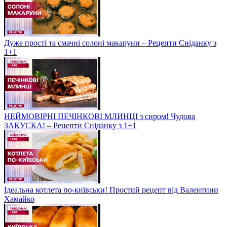
Дуже прості та смачні солоні макаруни – Рецепти Сніданку з
1+1
НЕЙМОВІРНІ ПЕЧІНКОВІ МЛИНЦІ з сиром! Чудова
ЗАКУСКА! – Рецепти Сніданку з 1+1
Ідеальна котлета по-київськи! Простий рецепт від Валентини
Хамайко