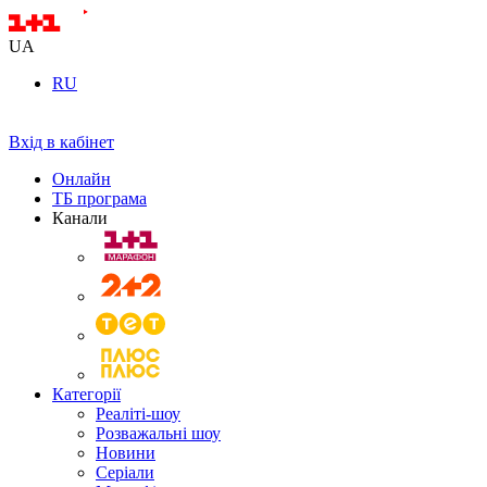
UA
RU
Вхід в кабінет
Онлайн
ТБ програма
Канали
Категорії
Реаліті-шоу
Розважальні шоу
Новини
Серіали