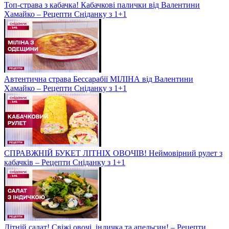
Топ-страва з кабачка! Кабачкові палички від Валентини
Хамайко – Рецепти Сніданку з 1+1
Автентична страва Бессарабії МІЛІНА від Валентини
Хамайко – Рецепти Сніданку з 1+1
СПРАВЖНІЙ БУКЕТ ЛІТНІХ ОВОЧІВ! Неймовірний рулет з
кабачків – Рецепти Сніданку з 1+1
Літній салат! Свіжі овочі, індичка та апельсин! – Рецепти