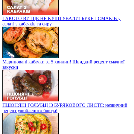
ТАКОГО ВИ ЩЕ НЕ КУШТУВАЛИ! БУКЕТ СМАКІВ у
салаті з кабачків та сиру
Мариновані кабачки за 5 хвилин! Швидкий рецепт смачної
закуски
ПШОНЯНІ ГОЛУБЦІ ІЗ БУРЯКОВОГО ЛИСТЯ: незвичний
рецепт улюбленого блюда!