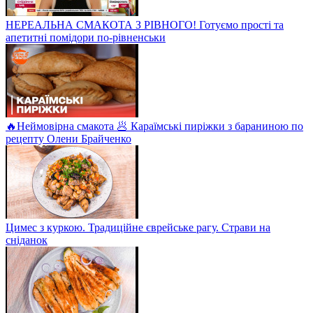
НЕРЕАЛЬНА СМАКОТА З РІВНОГО! Готуємо прості та
апетитні помідори по-рівненськи
🔥Неймовірна смакота 🥟 Караїмські пиріжки з бараниною по
рецепту Олени Брайченко
Цимес з куркою. Традиційне єврейське рагу. Страви на
сніданок