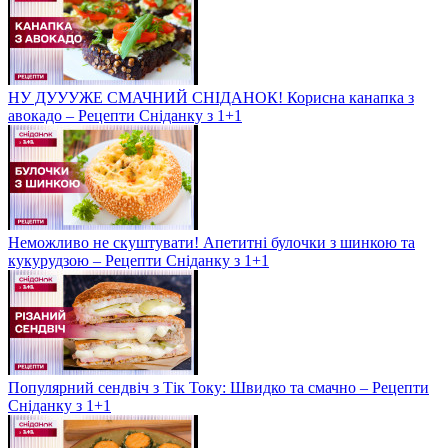
НУ ДУУУЖЕ СМАЧНИЙ СНІДАНОК! Корисна канапка з
авокадо – Рецепти Сніданку з 1+1
Неможливо не скуштувати! Апетитні булочки з шинкою та
кукурудзою – Рецепти Сніданку з 1+1
Популярний сендвіч з Тік Току: Швидко та смачно – Рецепти
Сніданку з 1+1