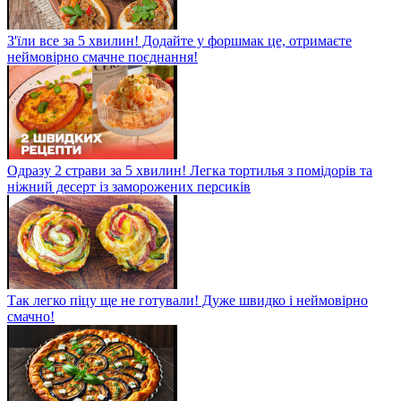
З'їли все за 5 хвилин! Додайте у форшмак це, отримаєте
неймовірно смачне поєднання!
Одразу 2 страви за 5 хвилин! Легка тортилья з помідорів та
ніжний десерт із заморожених персиків
Так легко піцу ще не готували! Дуже швидко і неймовірно
смачно!