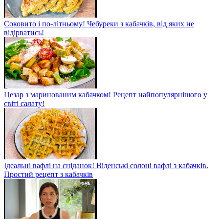
Соковито і по-літньому! Чебуреки з кабачків, від яких не
відірватись!
Цезар з маринованим кабачком! Рецепт найпопулярнішого у
світі салату!
Ідеальні вафлі на сніданок! Віденські солоні вафлі з кабачків.
Простий рецепт з кабачків