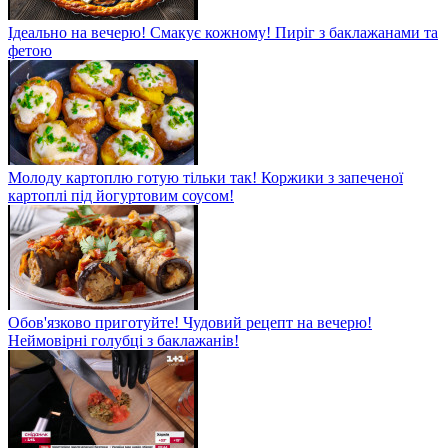
Ідеально на вечерю! Смакує кожному! Пиріг з баклажанами та
фетою
Молоду картоплю готую тільки так! Коржики з запеченої
картоплі під йогуртовим соусом!
Обов'язково приготуйте! Чудовий рецепт на вечерю!
Неймовірні голубці з баклажанів!