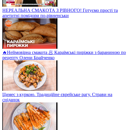
НЕРЕАЛЬНА СМАКОТА З РІВНОГО! Готуємо прості та
апетитні помідори по-рівненськи
🔥Неймовірна смакота 🥟 Караїмські пиріжки з бараниною по
рецепту Олени Брайченко
Цимес з куркою. Традиційне єврейське рагу. Страви на
сніданок