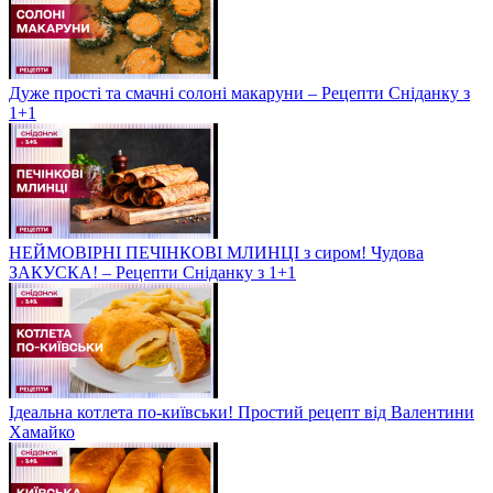
Дуже прості та смачні солоні макаруни – Рецепти Сніданку з
1+1
НЕЙМОВІРНІ ПЕЧІНКОВІ МЛИНЦІ з сиром! Чудова
ЗАКУСКА! – Рецепти Сніданку з 1+1
Ідеальна котлета по-київськи! Простий рецепт від Валентини
Хамайко