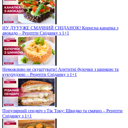
НУ ДУУУЖЕ СМАЧНИЙ СНІДАНОК! Корисна канапка з
авокадо – Рецепти Сніданку з 1+1
Неможливо не скуштувати! Апетитні булочки з шинкою та
кукурудзою – Рецепти Сніданку з 1+1
Популярний сендвіч з Тік Току: Швидко та смачно – Рецепти
Сніданку з 1+1