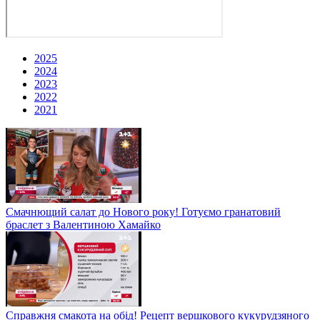
2025
2024
2023
2022
2021
Смачнющий салат до Нового року! Готуємо гранатовий
браслет з Валентиною Хамайко
Справжня смакота на обід! Рецепт вершкового кукурудзяного