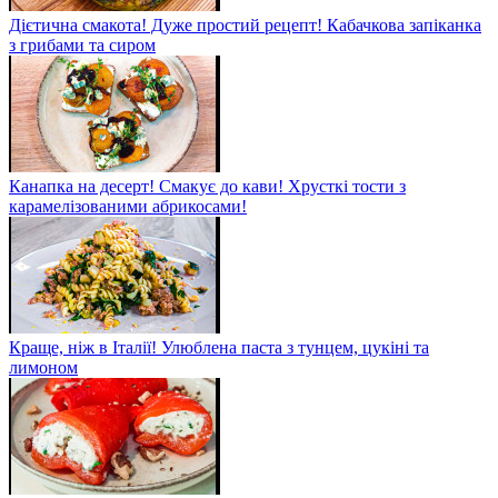
Дієтична смакота! Дуже простий рецепт! Кабачкова запіканка
з грибами та сиром
Канапка на десерт! Смакує до кави! Хрусткі тости з
карамелізованими абрикосами!
Краще, ніж в Італії! Улюблена паста з тунцем, цукіні та
лимоном