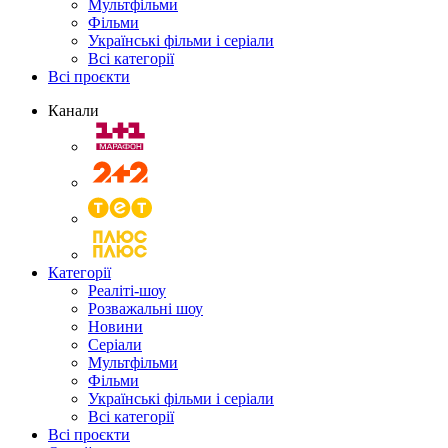
Мультфільми
Фільми
Українські фільми і серіали
Всі категорії
Всі проєкти
Канали
Категорії
Реаліті-шоу
Розважальні шоу
Новини
Серіали
Мультфільми
Фільми
Українські фільми і серіали
Всі категорії
Всі проєкти