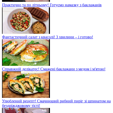
Практично та по літньому! Готуємо намазку з баклажанів
Фантастичний салат з квасолі! 3 хвилини – і готово!
Справжній делікатес! Смажені баклажани з медом і м'ятою!
Улюблений рецепт! Смачнющий рибний пиріг зі шпинатом на
бездріжджовому тісті!