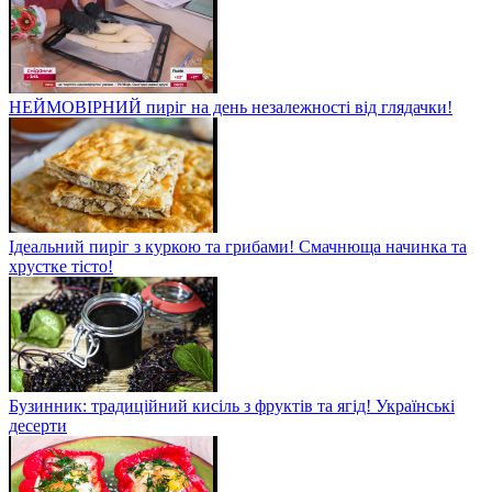
НЕЙМОВІРНИЙ пиріг на день незалежності від глядачки!
Ідеальний пиріг з куркою та грибами! Смачнюща начинка та
хрустке тісто!
Бузинник: традиційний кисіль з фруктів та ягід! Українські
десерти