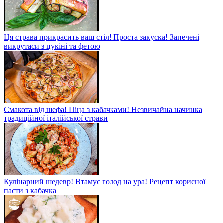
Ця страва прикрасить ваш стіл! Проста закуска! Запечені
викрутаси з цукіні та фетою
Смакота від шефа! Піца з кабачками! Незвичайна начинка
традиційної італійської страви
Кулінарний шедевр! Втамує голод на ура! Рецепт корисної
пасти з кабачка