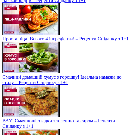
на сковорідці! – Рецепти Сніданку з 1+1
Проста піца! Всього 4 інгредієнти! – Рецепти Сніданку з 1+1
Смачний домашній хумус з горошку! Ідеальна намазка до
столу – Рецепти Сніданку з 1+1
ВАУ! Смачнющі оладки з зеленню та сиром – Рецепти
Сніданку з 1+1