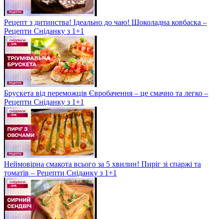
Рецепт з дитинства! Ідеально до чаю! Шоколадна ковбаска –
Рецепти Сніданку з 1+1
Брускета від переможців Євробачення – це смачно та легко –
Рецепти Сніданку з 1+1
Неймовірна смакота всього за 5 хвилин! Пиріг зі спаржі та
томатів – Рецепти Сніданку з 1+1