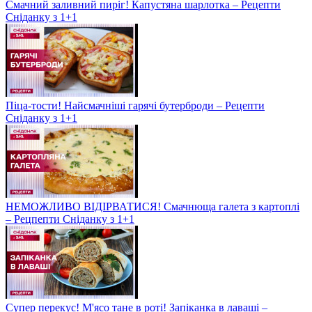
Смачний заливний пиріг! Капустяна шарлотка – Рецепти
Сніданку з 1+1
Піца-тости! Найсмачніші гарячі бутерброди – Рецепти
Сніданку з 1+1
НЕМОЖЛИВО ВІДІРВАТИСЯ! Смачнюща галета з картоплі
– Рецпепти Сніданку з 1+1
Супер перекус! М'ясо тане в роті! Запіканка в лаваші –