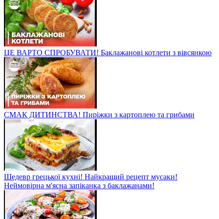
ЦЕ ВАРТО СПРОБУВАТИ! Баклажанові котлети з вівсянкою
СМАК ДИТИНСТВА! Пиріжки з картоплею та грибами
Шедевр грецької кухні! Найкращий рецепт мусаки!
Неймовірна м'ясна запіканка з баклажанами!