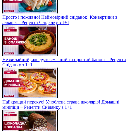
Просто і поживно! Неймовірний сніданок! Конвертики з
лаваша – Рецепти Сніданку з 1+1
Незвичайний, але дуже смачний та простий банош – Рецепти
Сніданку з 1+1
Найкращий перекус! Улюблена страва школярів! Домашні
мініпіци – Рецепти Сніданку з 1+1