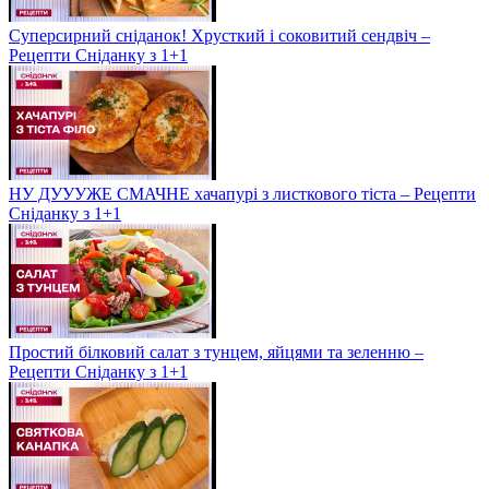
Суперсирний сніданок! Хрусткий і соковитий сендвіч –
Рецепти Сніданку з 1+1
НУ ДУУУЖЕ СМАЧНЕ хачапурі з листкового тіста – Рецепти
Сніданку з 1+1
Простий білковий салат з тунцем, яйцями та зеленню –
Рецепти Сніданку з 1+1