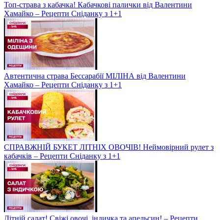
Топ-страва з кабачка! Кабачкові палички від Валентини
Хамайко – Рецепти Сніданку з 1+1
Автентична страва Бессарабії МІЛІНА від Валентини
Хамайко – Рецепти Сніданку з 1+1
СПРАВЖНІЙ БУКЕТ ЛІТНІХ ОВОЧІВ! Неймовірний рулет з
кабачків – Рецепти Сніданку з 1+1
Літній салат! Свіжі овочі, індичка та апельсин! – Рецепти