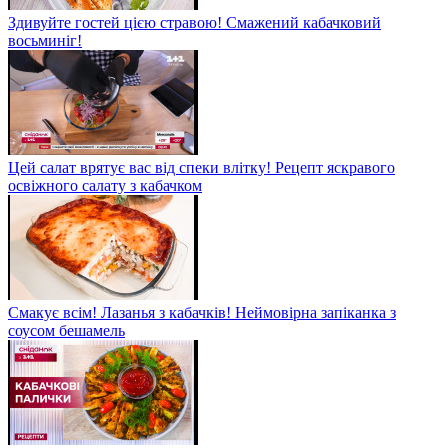
Здивуйте гостей цією стравою! Смажений кабачковий
восьминіг!
Цей салат врятує вас від спеки влітку! Рецепт яскравого
освіжного салату з кабачком
Смакує всім! Лазанья з кабачків! Неймовірна запіканка з
соусом бешамель