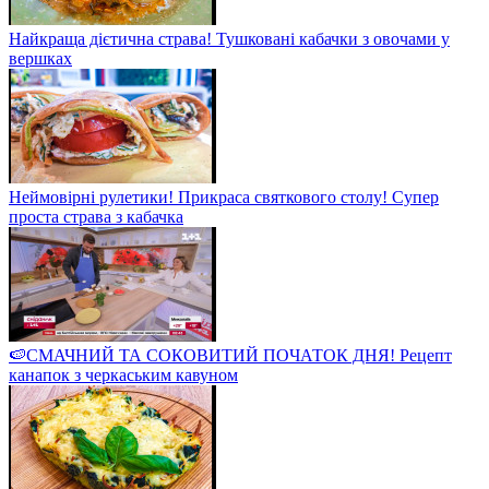
Найкраща дієтична страва! Тушковані кабачки з овочами у
вершках
Неймовірні рулетики! Прикраса святкового столу! Супер
проста страва з кабачка
🍉СМАЧНИЙ ТА СОКОВИТИЙ ПОЧАТОК ДНЯ! Рецепт
канапок з черкаським кавуном