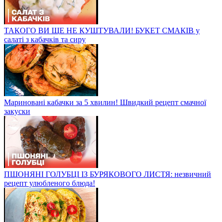
ТАКОГО ВИ ЩЕ НЕ КУШТУВАЛИ! БУКЕТ СМАКІВ у
салаті з кабачків та сиру
Мариновані кабачки за 5 хвилин! Швидкий рецепт смачної
закуски
ПШОНЯНІ ГОЛУБЦІ ІЗ БУРЯКОВОГО ЛИСТЯ: незвичний
рецепт улюбленого блюда!