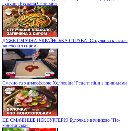
супу від Руслана Сенічкіна
ДУЖЕ СМАЧНА УКРАЇНСЬКА СТРАВА! Стручкова квасоля
запечена з сиром
Смачно та з атмосферою Хелловіна! Рецепт піци з привидами
ЦЕ СМАЧНІШЕ НІЖ БУРГЕРИ! Булочка з начинкою "По-
конотопськи"