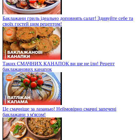
Баклажани гриль ідеально доповнять салат! Здивуйте себе та
своїх гостей цим рецептом!
Таких СМАЧНИХ КАНАПОК ви ще не їли! Рецепт
баклажанових канапок
Це смачніше за лазанью! Неймовірно смачні запечені
баклажани з м'ясом!