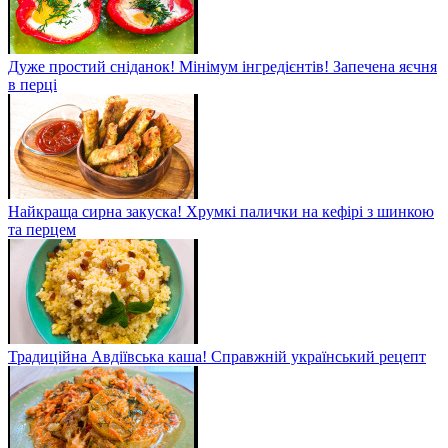
Дуже простий сніданок! Мінімум інгредієнтів! Запечена яєчня
в перці
Найкраща сирна закуска! Хрумкі палички на кефірі з шинкою
та перцем
Традиційна Авдіївська каша! Справжній український рецепт