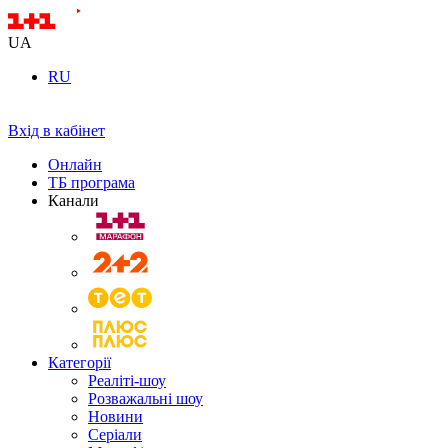
UA
RU
Вхід в кабінет
Онлайн
ТБ програма
Канали
Категорії
Реаліті-шоу
Розважальні шоу
Новини
Серіали