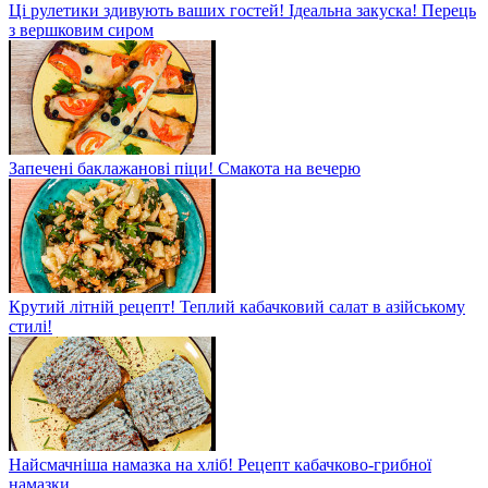
Ці рулетики здивують ваших гостей! Ідеальна закуска! Перець
з вершковим сиром
Запечені баклажанові піци! Смакота на вечерю
Крутий літній рецепт! Теплий кабачковий салат в азійському
стилі!
Найсмачніша намазка на хліб! Рецепт кабачково-грибної
намазки