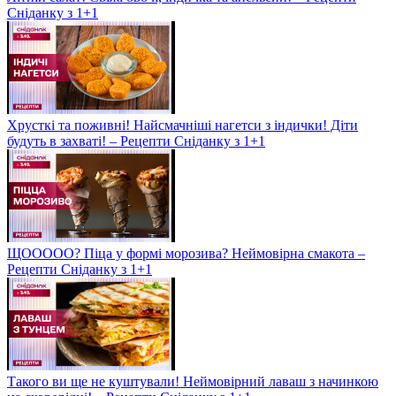
Сніданку з 1+1
Хрусткі та поживні! Найсмачніші нагетси з індички! Діти
будуть в захваті! – Рецепти Сніданку з 1+1
ЩООООО? Піца у формі морозива? Неймовірна смакота –
Рецепти Сніданку з 1+1
Такого ви ще не куштували! Неймовірний лаваш з начинкою