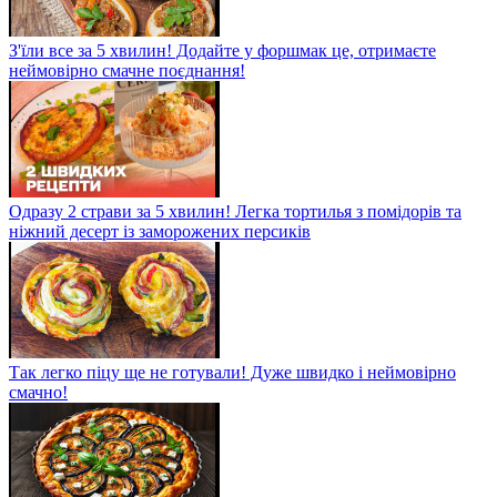
З'їли все за 5 хвилин! Додайте у форшмак це, отримаєте
неймовірно смачне поєднання!
Одразу 2 страви за 5 хвилин! Легка тортилья з помідорів та
ніжний десерт із заморожених персиків
Так легко піцу ще не готували! Дуже швидко і неймовірно
смачно!