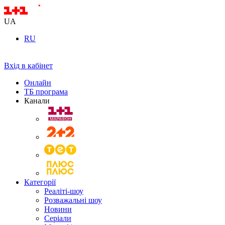
UA
RU
Вхід в кабінет
Онлайн
ТБ програма
Канали
Категорії
Реаліті-шоу
Розважальні шоу
Новини
Серіали