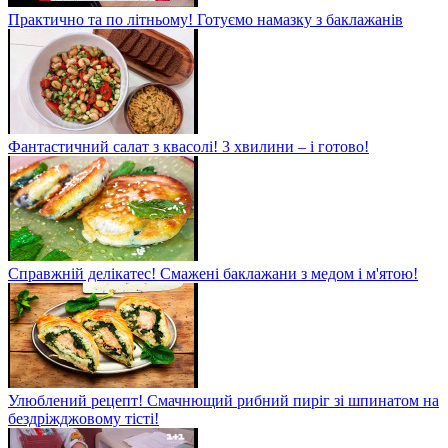
Практично та по літньому! Готуємо намазку з баклажанів
Фантастичний салат з квасолі! 3 хвилини – і готово!
Справжній делікатес! Смажені баклажани з медом і м'ятою!
Улюблений рецепт! Смачнющий рибний пиріг зі шпинатом на
бездріжджовому тісті!