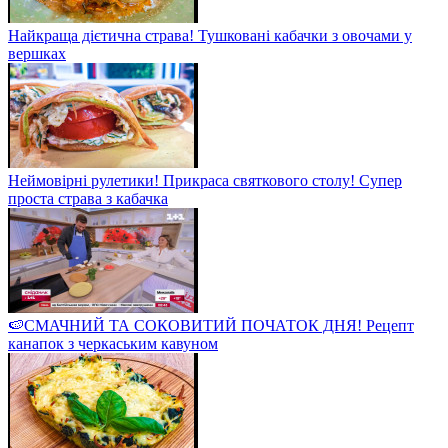
Найкраща дієтична страва! Тушковані кабачки з овочами у
вершках
Неймовірні рулетики! Прикраса святкового столу! Супер
проста страва з кабачка
🍉СМАЧНИЙ ТА СОКОВИТИЙ ПОЧАТОК ДНЯ! Рецепт
канапок з черкаським кавуном