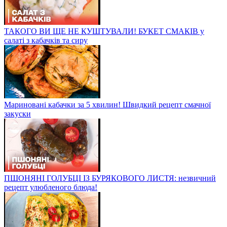
ТАКОГО ВИ ЩЕ НЕ КУШТУВАЛИ! БУКЕТ СМАКІВ у
салаті з кабачків та сиру
Мариновані кабачки за 5 хвилин! Швидкий рецепт смачної
закуски
ПШОНЯНІ ГОЛУБЦІ ІЗ БУРЯКОВОГО ЛИСТЯ: незвичний
рецепт улюбленого блюда!