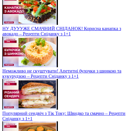
НУ ДУУУЖЕ СМАЧНИЙ СНІДАНОК! Корисна канапка з
авокадо – Рецепти Сніданку з 1+1
Неможливо не скуштувати! Апетитні булочки з шинкою та
кукурудзою – Рецепти Сніданку з 1+1
Популярний сендвіч з Тік Току: Швидко та смачно – Рецепти
Сніданку з 1+1