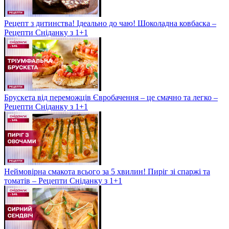
Рецепт з дитинства! Ідеально до чаю! Шоколадна ковбаска –
Рецепти Сніданку з 1+1
Брускета від переможців Євробачення – це смачно та легко –
Рецепти Сніданку з 1+1
Неймовірна смакота всього за 5 хвилин! Пиріг зі спаржі та
томатів – Рецепти Сніданку з 1+1