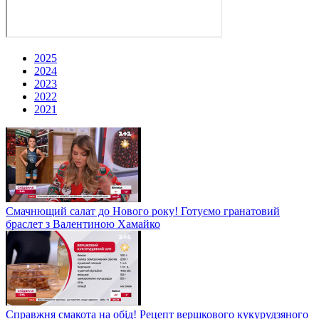
2025
2024
2023
2022
2021
Смачнющий салат до Нового року! Готуємо гранатовий
браслет з Валентиною Хамайко
Справжня смакота на обід! Рецепт вершкового кукурудзяного