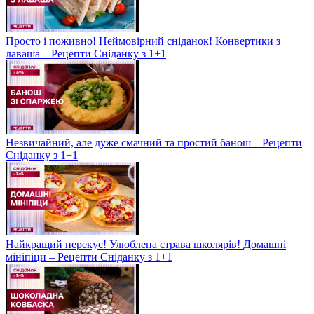
Просто і поживно! Неймовірний сніданок! Конвертики з
лаваша – Рецепти Сніданку з 1+1
Незвичайний, але дуже смачний та простий банош – Рецепти
Сніданку з 1+1
Найкращий перекус! Улюблена страва школярів! Домашні
мініпіци – Рецепти Сніданку з 1+1