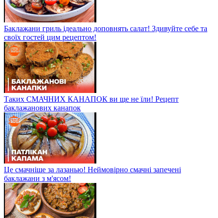
Баклажани гриль ідеально доповнять салат! Здивуйте себе та
своїх гостей цим рецептом!
Таких СМАЧНИХ КАНАПОК ви ще не їли! Рецепт
баклажанових канапок
Це смачніше за лазанью! Неймовірно смачні запечені
баклажани з м'ясом!