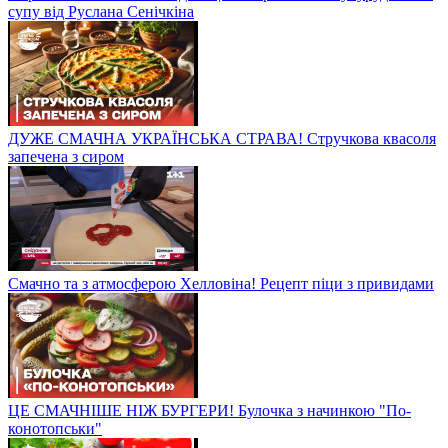
супу від Руслана Сенічкіна
ДУЖЕ СМАЧНА УКРАЇНСЬКА СТРАВА! Стручкова квасоля
запечена з сиром
Смачно та з атмосферою Хелловіна! Рецепт піци з привидами
ЦЕ СМАЧНІШЕ НІЖ БУРГЕРИ! Булочка з начинкою "По-
конотопськи"