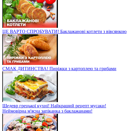
ЦЕ ВАРТО СПРОБУВАТИ! Баклажанові котлети з вівсянкою
СМАК ДИТИНСТВА! Пиріжки з картоплею та грибами
Шедевр грецької кухні! Найкращий рецепт мусаки!
Неймовірна м'ясна запіканка з баклажанами!