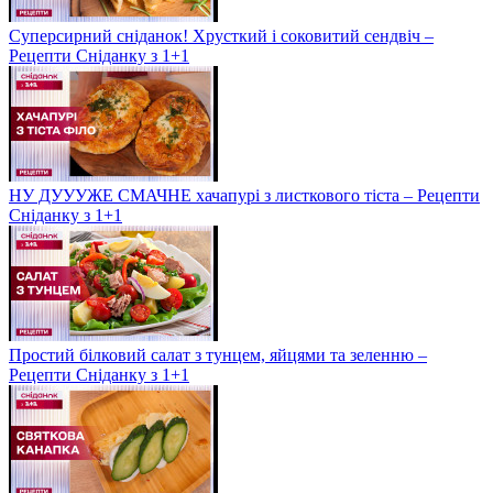
Суперсирний сніданок! Хрусткий і соковитий сендвіч –
Рецепти Сніданку з 1+1
НУ ДУУУЖЕ СМАЧНЕ хачапурі з листкового тіста – Рецепти
Сніданку з 1+1
Простий білковий салат з тунцем, яйцями та зеленню –
Рецепти Сніданку з 1+1