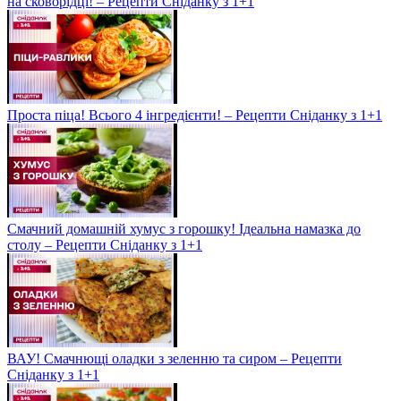
на сковорідці! – Рецепти Сніданку з 1+1
Проста піца! Всього 4 інгредієнти! – Рецепти Сніданку з 1+1
Смачний домашній хумус з горошку! Ідеальна намазка до
столу – Рецепти Сніданку з 1+1
ВАУ! Смачнющі оладки з зеленню та сиром – Рецепти
Сніданку з 1+1