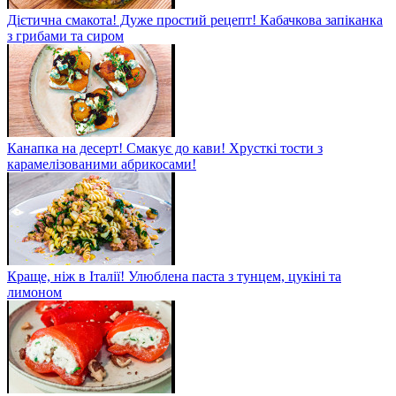
Дієтична смакота! Дуже простий рецепт! Кабачкова запіканка
з грибами та сиром
Канапка на десерт! Смакує до кави! Хрусткі тости з
карамелізованими абрикосами!
Краще, ніж в Італії! Улюблена паста з тунцем, цукіні та
лимоном