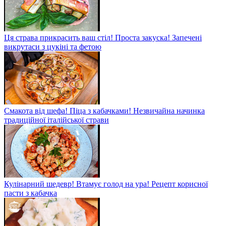
Ця страва прикрасить ваш стіл! Проста закуска! Запечені
викрутаси з цукіні та фетою
Смакота від шефа! Піца з кабачками! Незвичайна начинка
традиційної італійської страви
Кулінарний шедевр! Втамує голод на ура! Рецепт корисної
пасти з кабачка