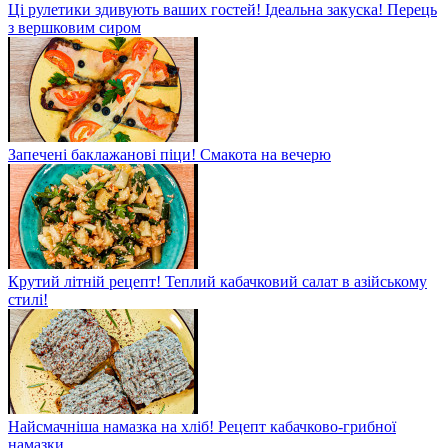
Ці рулетики здивують ваших гостей! Ідеальна закуска! Перець
з вершковим сиром
Запечені баклажанові піци! Смакота на вечерю
Крутий літній рецепт! Теплий кабачковий салат в азійському
стилі!
Найсмачніша намазка на хліб! Рецепт кабачково-грибної
намазки