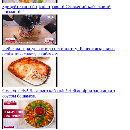
Здивуйте гостей цією стравою! Смажений кабачковий
восьминіг!
Цей салат врятує вас від спеки влітку! Рецепт яскравого
освіжного салату з кабачком
Смакує всім! Лазанья з кабачків! Неймовірна запіканка з
соусом бешамель