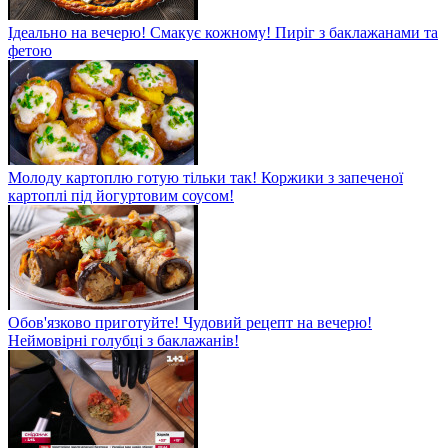
Ідеально на вечерю! Смакує кожному! Пиріг з баклажанами та
фетою
Молоду картоплю готую тільки так! Коржики з запеченої
картоплі під йогуртовим соусом!
Обов'язково приготуйте! Чудовий рецепт на вечерю!
Неймовірні голубці з баклажанів!