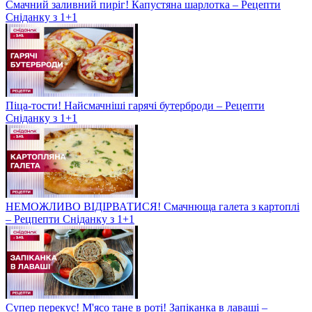
Смачний заливний пиріг! Капустяна шарлотка – Рецепти
Сніданку з 1+1
Піца-тости! Найсмачніші гарячі бутерброди – Рецепти
Сніданку з 1+1
НЕМОЖЛИВО ВІДІРВАТИСЯ! Смачнюща галета з картоплі
– Рецпепти Сніданку з 1+1
Супер перекус! М'ясо тане в роті! Запіканка в лаваші –