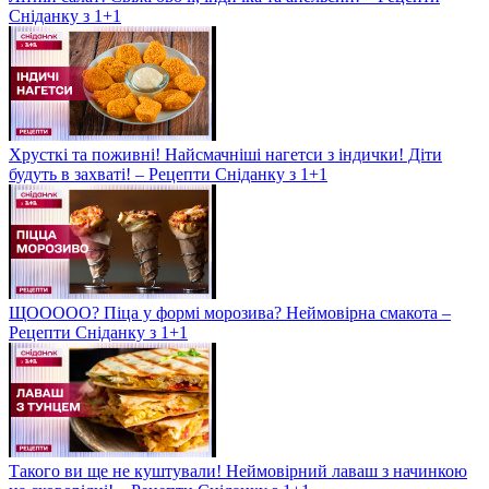
Сніданку з 1+1
Хрусткі та поживні! Найсмачніші нагетси з індички! Діти
будуть в захваті! – Рецепти Сніданку з 1+1
ЩООООО? Піца у формі морозива? Неймовірна смакота –
Рецепти Сніданку з 1+1
Такого ви ще не куштували! Неймовірний лаваш з начинкою