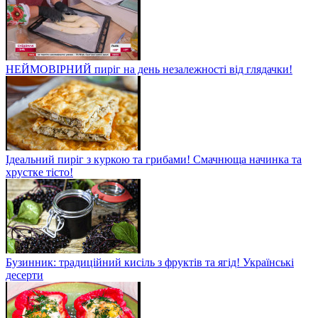
НЕЙМОВІРНИЙ пиріг на день незалежності від глядачки!
Ідеальний пиріг з куркою та грибами! Смачнюща начинка та
хрустке тісто!
Бузинник: традиційний кисіль з фруктів та ягід! Українські
десерти