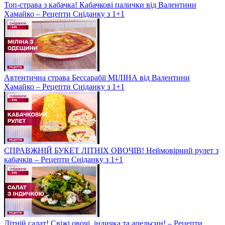
Топ-страва з кабачка! Кабачкові палички від Валентини
Хамайко – Рецепти Сніданку з 1+1
Автентична страва Бессарабії МІЛІНА від Валентини
Хамайко – Рецепти Сніданку з 1+1
СПРАВЖНІЙ БУКЕТ ЛІТНІХ ОВОЧІВ! Неймовірний рулет з
кабачків – Рецепти Сніданку з 1+1
Літній салат! Свіжі овочі, індичка та апельсин! – Рецепти