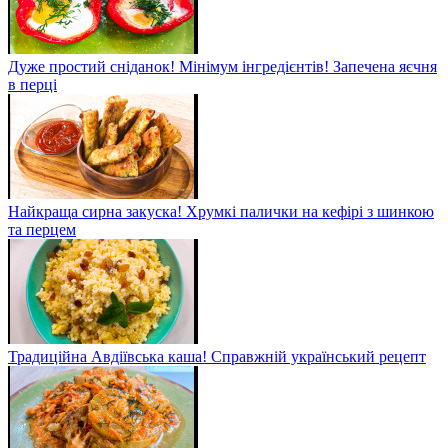
Дуже простий сніданок! Мінімум інгредієнтів! Запечена яєчня
в перці
Найкраща сирна закуска! Хрумкі палички на кефірі з шинкою
та перцем
Традиційна Авдіївська каша! Справжній український рецепт