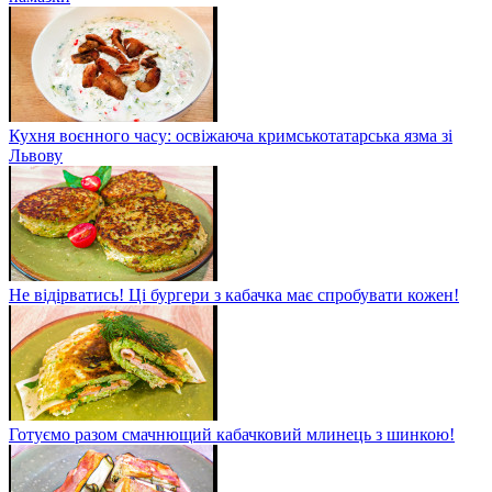
Кухня воєнного часу: освіжаюча кримськотатарська язма зі
Львову
Не відірватись! Ці бургери з кабачка має спробувати кожен!
Готуємо разом смачнющий кабачковий млинець з шинкою!