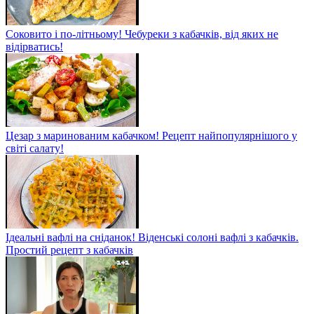
Соковито і по-літньому! Чебуреки з кабачків, від яких не
відірватись!
Цезар з маринованим кабачком! Рецепт найпопулярнішого у
світі салату!
Ідеальні вафлі на сніданок! Віденські солоні вафлі з кабачків.
Простий рецепт з кабачків