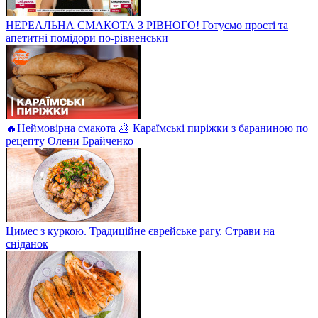
НЕРЕАЛЬНА СМАКОТА З РІВНОГО! Готуємо прості та
апетитні помідори по-рівненськи
🔥Неймовірна смакота 🥟 Караїмські пиріжки з бараниною по
рецепту Олени Брайченко
Цимес з куркою. Традиційне єврейське рагу. Страви на
сніданок