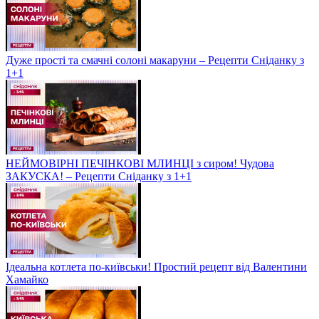
Дуже прості та смачні солоні макаруни – Рецепти Сніданку з
1+1
НЕЙМОВІРНІ ПЕЧІНКОВІ МЛИНЦІ з сиром! Чудова
ЗАКУСКА! – Рецепти Сніданку з 1+1
Ідеальна котлета по-київськи! Простий рецепт від Валентини
Хамайко