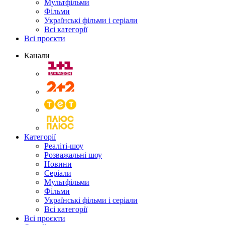
Мультфільми
Фільми
Українські фільми і серіали
Всі категорії
Всі проєкти
Канали
Категорії
Реаліті-шоу
Розважальні шоу
Новини
Серіали
Мультфільми
Фільми
Українські фільми і серіали
Всі категорії
Всі проєкти