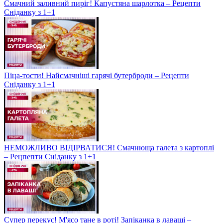
Смачний заливний пиріг! Капустяна шарлотка – Рецепти
Сніданку з 1+1
Піца-тости! Найсмачніші гарячі бутерброди – Рецепти
Сніданку з 1+1
НЕМОЖЛИВО ВІДІРВАТИСЯ! Смачнюща галета з картоплі
– Рецпепти Сніданку з 1+1
Супер перекус! М'ясо тане в роті! Запіканка в лаваші –