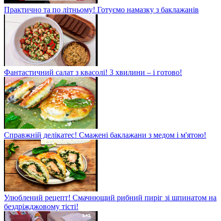
Практично та по літньому! Готуємо намазку з баклажанів
Фантастичний салат з квасолі! 3 хвилини – і готово!
Справжній делікатес! Смажені баклажани з медом і м'ятою!
Улюблений рецепт! Смачнющий рибний пиріг зі шпинатом на
бездріжджовому тісті!