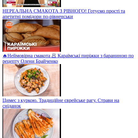
НЕРЕАЛЬНА СМАКОТА З РІВНОГО! Готуємо прості та
апетитні помідори по-рівненськи
🔥Неймовірна смакота 🥟 Караїмські пиріжки з бараниною по
рецепту Олени Брайченко
Цимес з куркою. Традиційне єврейське рагу. Страви на
сніданок