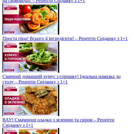
на сковорідці! – Рецепти Сніданку з 1+1
Проста піца! Всього 4 інгредієнти! – Рецепти Сніданку з 1+1
Смачний домашній хумус з горошку! Ідеальна намазка до
столу – Рецепти Сніданку з 1+1
ВАУ! Смачнющі оладки з зеленню та сиром – Рецепти
Сніданку з 1+1