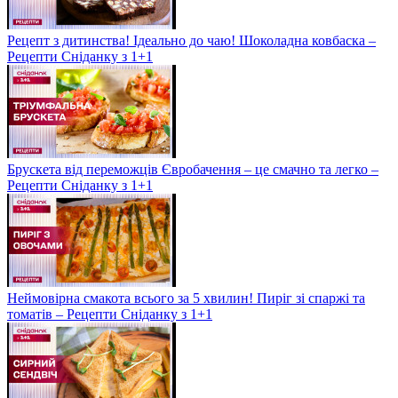
Рецепт з дитинства! Ідеально до чаю! Шоколадна ковбаска –
Рецепти Сніданку з 1+1
Брускета від переможців Євробачення – це смачно та легко –
Рецепти Сніданку з 1+1
Неймовірна смакота всього за 5 хвилин! Пиріг зі спаржі та
томатів – Рецепти Сніданку з 1+1