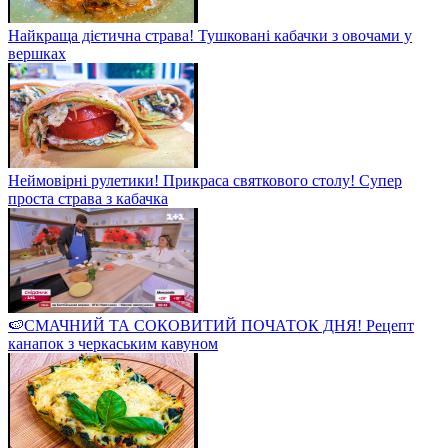
Найкраща дієтична страва! Тушковані кабачки з овочами у
вершках
Неймовірні рулетики! Прикраса святкового столу! Супер
проста страва з кабачка
🍉СМАЧНИЙ ТА СОКОВИТИЙ ПОЧАТОК ДНЯ! Рецепт
канапок з черкаським кавуном