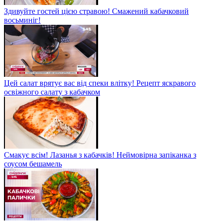
Здивуйте гостей цією стравою! Смажений кабачковий
восьминіг!
Цей салат врятує вас від спеки влітку! Рецепт яскравого
освіжного салату з кабачком
Смакує всім! Лазанья з кабачків! Неймовірна запіканка з
соусом бешамель