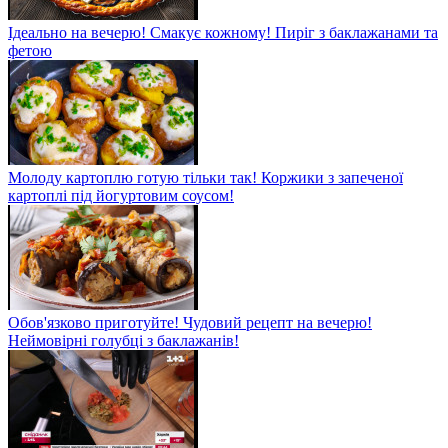
Ідеально на вечерю! Смакує кожному! Пиріг з баклажанами та
фетою
Молоду картоплю готую тільки так! Коржики з запеченої
картоплі під йогуртовим соусом!
Обов'язково приготуйте! Чудовий рецепт на вечерю!
Неймовірні голубці з баклажанів!