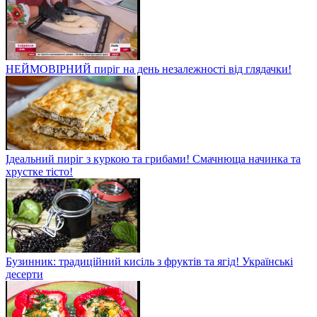
НЕЙМОВІРНИЙ пиріг на день незалежності від глядачки!
Ідеальний пиріг з куркою та грибами! Смачнюща начинка та
хрустке тісто!
Бузинник: традиційний кисіль з фруктів та ягід! Українські
десерти