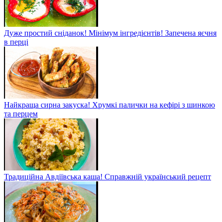
Дуже простий сніданок! Мінімум інгредієнтів! Запечена яєчня
в перці
Найкраща сирна закуска! Хрумкі палички на кефірі з шинкою
та перцем
Традиційна Авдіївська каша! Справжній український рецепт