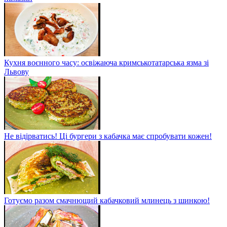
Кухня воєнного часу: освіжаюча кримськотатарська язма зі
Львову
Не відірватись! Ці бургери з кабачка має спробувати кожен!
Готуємо разом смачнющий кабачковий млинець з шинкою!