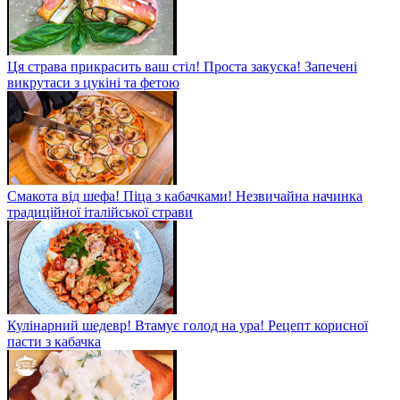
Ця страва прикрасить ваш стіл! Проста закуска! Запечені
викрутаси з цукіні та фетою
Смакота від шефа! Піца з кабачками! Незвичайна начинка
традиційної італійської страви
Кулінарний шедевр! Втамує голод на ура! Рецепт корисної
пасти з кабачка