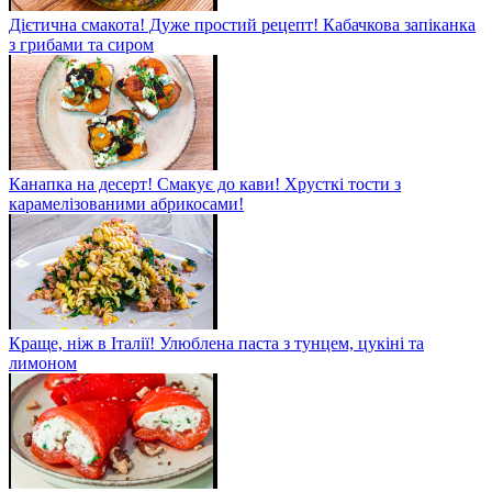
Дієтична смакота! Дуже простий рецепт! Кабачкова запіканка
з грибами та сиром
Канапка на десерт! Смакує до кави! Хрусткі тости з
карамелізованими абрикосами!
Краще, ніж в Італії! Улюблена паста з тунцем, цукіні та
лимоном