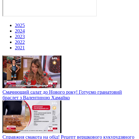
2025
2024
2023
2022
2021
Смачнющий салат до Нового року! Готуємо гранатовий
браслет з Валентиною Хамайко
Справжня смакота на обід! Рецепт вершкового кукурудзяного