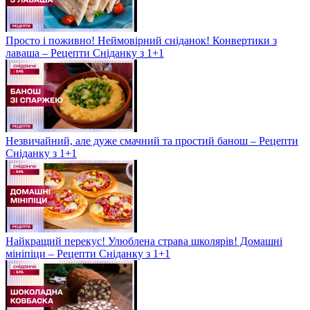
Просто і поживно! Неймовірний сніданок! Конвертики з
лаваша – Рецепти Сніданку з 1+1
Незвичайний, але дуже смачний та простий банош – Рецепти
Сніданку з 1+1
Найкращий перекус! Улюблена страва школярів! Домашні
мініпіци – Рецепти Сніданку з 1+1