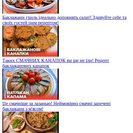
Баклажани гриль ідеально доповнять салат! Здивуйте себе та
своїх гостей цим рецептом!
Таких СМАЧНИХ КАНАПОК ви ще не їли! Рецепт
баклажанових канапок
Це смачніше за лазанью! Неймовірно смачні запечені
баклажани з м'ясом!