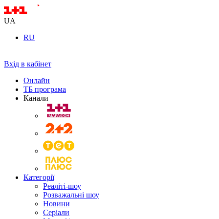
UA
RU
Вхід в кабінет
Онлайн
ТБ програма
Канали
Категорії
Реаліті-шоу
Розважальні шоу
Новини
Серіали