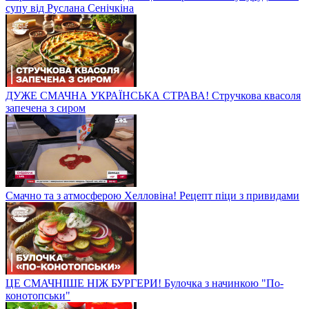
супу від Руслана Сенічкіна
ДУЖЕ СМАЧНА УКРАЇНСЬКА СТРАВА! Стручкова квасоля
запечена з сиром
Смачно та з атмосферою Хелловіна! Рецепт піци з привидами
ЦЕ СМАЧНІШЕ НІЖ БУРГЕРИ! Булочка з начинкою "По-
конотопськи"