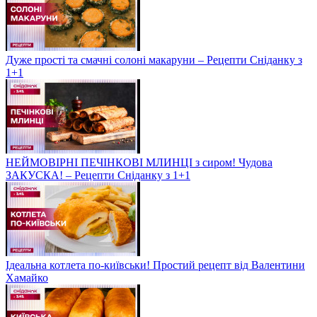
Дуже прості та смачні солоні макаруни – Рецепти Сніданку з
1+1
НЕЙМОВІРНІ ПЕЧІНКОВІ МЛИНЦІ з сиром! Чудова
ЗАКУСКА! – Рецепти Сніданку з 1+1
Ідеальна котлета по-київськи! Простий рецепт від Валентини
Хамайко