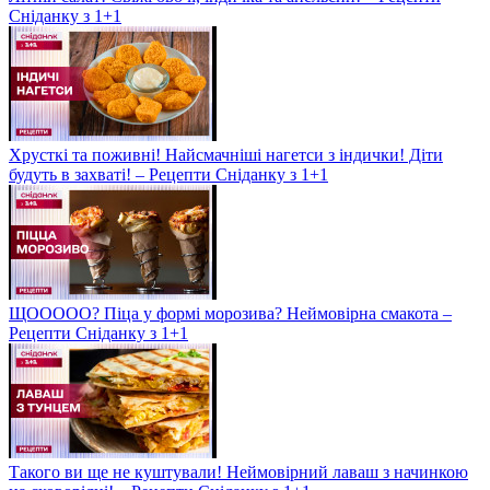
Сніданку з 1+1
Хрусткі та поживні! Найсмачніші нагетси з індички! Діти
будуть в захваті! – Рецепти Сніданку з 1+1
ЩООООО? Піца у формі морозива? Неймовірна смакота –
Рецепти Сніданку з 1+1
Такого ви ще не куштували! Неймовірний лаваш з начинкою