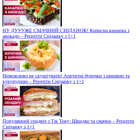
НУ ДУУУЖЕ СМАЧНИЙ СНІДАНОК! Корисна канапка з
авокадо – Рецепти Сніданку з 1+1
Неможливо не скуштувати! Апетитні булочки з шинкою та
кукурудзою – Рецепти Сніданку з 1+1
Популярний сендвіч з Тік Току: Швидко та смачно – Рецепти
Сніданку з 1+1