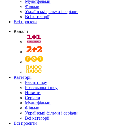
Мультфільми
Фільми
Українські фільми і серіали
Всі категорії
Всі проєкти
Канали
Категорії
Реаліті-шоу
Розважальні шоу
Новини
Серіали
Мультфільми
Фільми
Українські фільми і серіали
Всі категорії
Всі проєкти