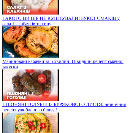
ТАКОГО ВИ ЩЕ НЕ КУШТУВАЛИ! БУКЕТ СМАКІВ у
салаті з кабачків та сиру
Мариновані кабачки за 5 хвилин! Швидкий рецепт смачної
закуски
ПШОНЯНІ ГОЛУБЦІ ІЗ БУРЯКОВОГО ЛИСТЯ: незвичний
рецепт улюбленого блюда!