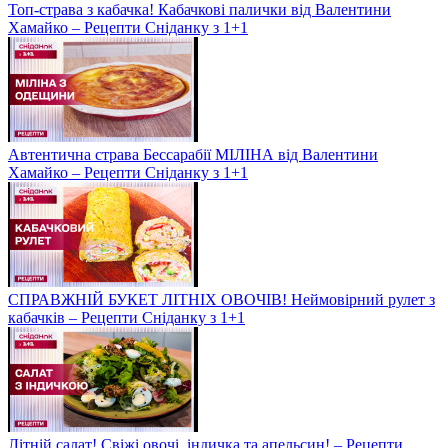
Топ-страва з кабачка! Кабачкові палички від Валентини
Хамайко – Рецепти Сніданку з 1+1
Автентична страва Бессарабії МІЛІНА від Валентини
Хамайко – Рецепти Сніданку з 1+1
СПРАВЖНІЙ БУКЕТ ЛІТНІХ ОВОЧІВ! Неймовірний рулет з
кабачків – Рецепти Сніданку з 1+1
Літній салат! Свіжі овочі, індичка та апельсин! – Рецепти