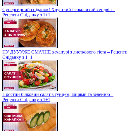
Суперсирний сніданок! Хрусткий і соковитий сендвіч –
Рецепти Сніданку з 1+1
НУ ДУУУЖЕ СМАЧНЕ хачапурі з листкового тіста – Рецепти
Сніданку з 1+1
Простий білковий салат з тунцем, яйцями та зеленню –
Рецепти Сніданку з 1+1