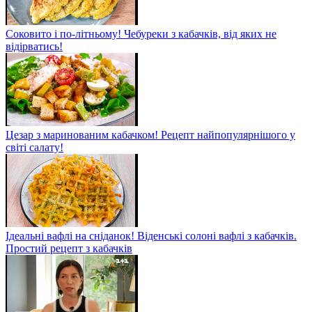
Соковито і по-літньому! Чебуреки з кабачків, від яких не
відірватись!
Цезар з маринованим кабачком! Рецепт найпопулярнішого у
світі салату!
Ідеальні вафлі на сніданок! Віденські солоні вафлі з кабачків.
Простий рецепт з кабачків