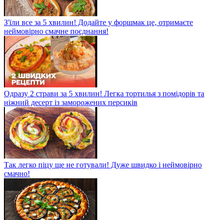
З'їли все за 5 хвилин! Додайте у форшмак це, отримаєте
неймовірно смачне поєднання!
Одразу 2 страви за 5 хвилин! Легка тортилья з помідорів та
ніжний десерт із заморожених персиків
Так легко піцу ще не готували! Дуже швидко і неймовірно
смачно!