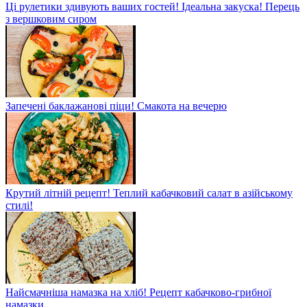
Ці рулетики здивують ваших гостей! Ідеальна закуска! Перець
з вершковим сиром
Запечені баклажанові піци! Смакота на вечерю
Крутий літній рецепт! Теплий кабачковий салат в азійському
стилі!
Найсмачніша намазка на хліб! Рецепт кабачково-грибної
намазки