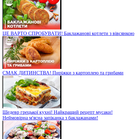
ЦЕ ВАРТО СПРОБУВАТИ! Баклажанові котлети з вівсянкою
СМАК ДИТИНСТВА! Пиріжки з картоплею та грибами
Шедевр грецької кухні! Найкращий рецепт мусаки!
Неймовірна м'ясна запіканка з баклажанами!