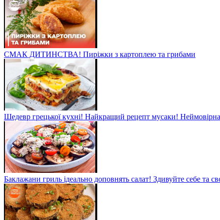
СМАК ДИТИНСТВА! Пиріжки з картоплею та грибами
Шедевр грецької кухні! Найкращий рецепт мусаки! Неймовірна 
Баклажани гриль ідеально доповнять салат! Здивуйте себе та св