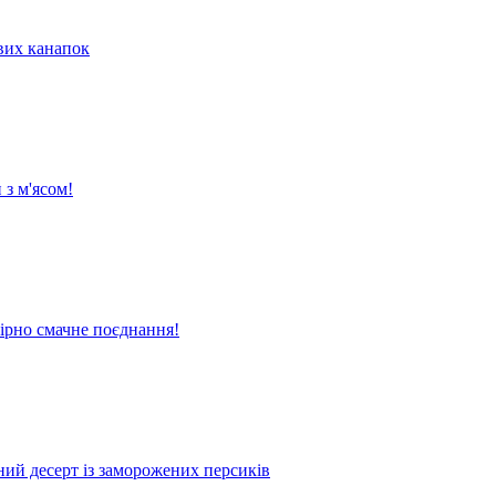
их канапок
 з м'ясом!
вірно смачне поєднання!
жний десерт із заморожених персиків