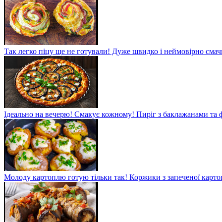
Так легко піцу ще не готували! Дуже швидко і неймовірно смач
Ідеально на вечерю! Смакує кожному! Пиріг з баклажанами та
Молоду картоплю готую тільки так! Коржики з запеченої карто