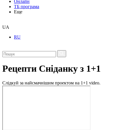
Онлайн
ТБ програма
Еще
UA
RU
Рецепти Сніданку з 1+1
Слідкуй за найсмачнішим проектом на 1+1 video.