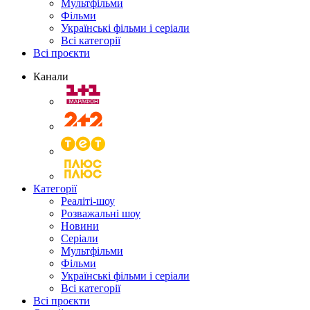
Мультфільми
Фільми
Українські фільми і серіали
Всі категорії
Всі проєкти
Канали
Категорії
Реаліті-шоу
Розважальні шоу
Новини
Серіали
Мультфільми
Фільми
Українські фільми і серіали
Всі категорії
Всі проєкти