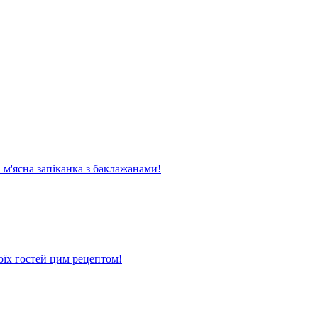
м'ясна запіканка з баклажанами!
оїх гостей цим рецептом!