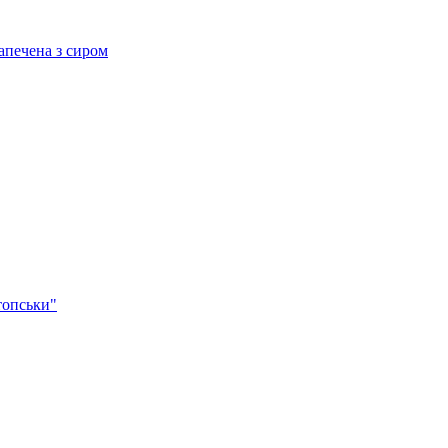
ечена з сиром
опськи"