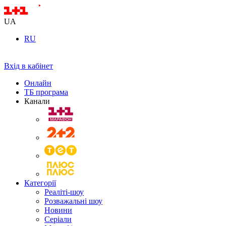
UA
RU
Вхід в кабінет
Онлайн
ТБ програма
Канали
Категорії
Реаліті-шоу
Розважальні шоу
Новини
Серіали