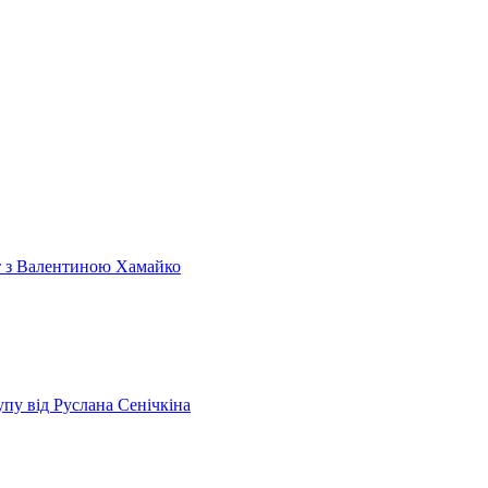
т з Валентиною Хамайко
пу від Руслана Сенічкіна