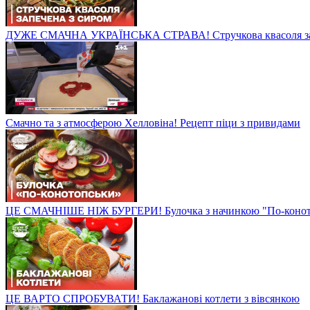
ДУЖЕ СМАЧНА УКРАЇНСЬКА СТРАВА! Стручкова квасоля зап
Смачно та з атмосферою Хелловіна! Рецепт піци з привидами
ЦЕ СМАЧНІШЕ НІЖ БУРГЕРИ! Булочка з начинкою "По-конот
ЦЕ ВАРТО СПРОБУВАТИ! Баклажанові котлети з вівсянкою