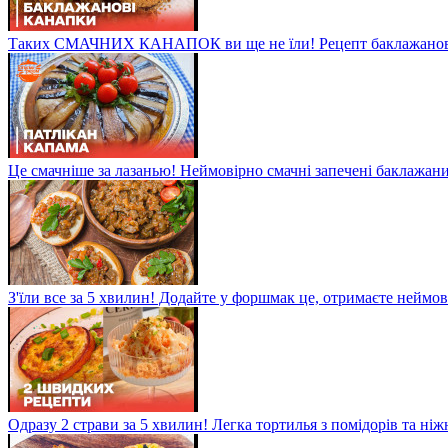
Таких СМАЧНИХ КАНАПОК ви ще не їли! Рецепт баклажанов
Це смачніше за лазанью! Неймовірно смачні запечені баклажани
З'їли все за 5 хвилин! Додайте у форшмак це, отримаєте неймо
Одразу 2 страви за 5 хвилин! Легка тортилья з помідорів та ні