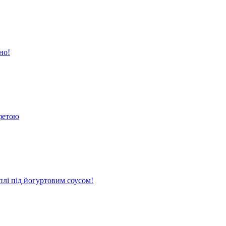
но!
 фетою
плі під йогуртовим соусом!