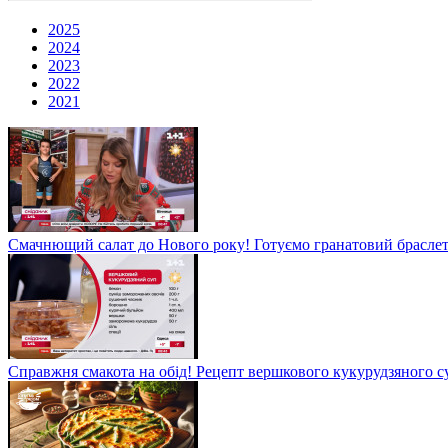
2025
2024
2023
2022
2021
Смачнющий салат до Нового року! Готуємо гранатовий брасле
Справжня смакота на обід! Рецепт вершкового кукурудзяного су