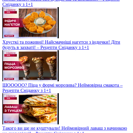
Сніданку з 1+1
Хрусткі та поживні! Найсмачніші нагетси з індички! Діти
будуть в захваті! – Рецепти Сніданку з 1+1
ЩООООО? Піца у формі морозива? Неймовірна смакота –
Рецепти Сніданку з 1+1
Такого ви ще не куштували! Неймовірний лаваш з начинкою