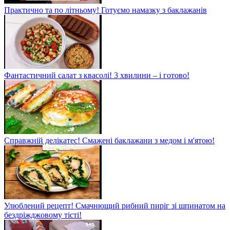
Практично та по літньому! Готуємо намазку з баклажанів
Фантастичний салат з квасолі! 3 хвилини – і готово!
Справжній делікатес! Смажені баклажани з медом і м'ятою!
Улюблений рецепт! Смачнющий рибний пиріг зі шпинатом на
бездріжджовому тісті!