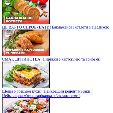
ЦЕ ВАРТО СПРОБУВАТИ! Баклажанові котлети з вівсянкою
СМАК ДИТИНСТВА! Пиріжки з картоплею та грибами
Шедевр грецької кухні! Найкращий рецепт мусаки!
Неймовірна м'ясна запіканка з баклажанами!