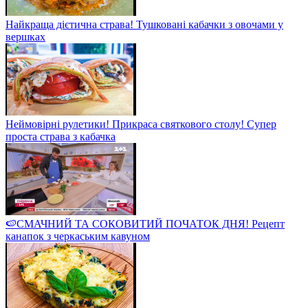
Найкраща дієтична страва! Тушковані кабачки з овочами у
вершках
Неймовірні рулетики! Прикраса святкового столу! Супер
проста страва з кабачка
🍉СМАЧНИЙ ТА СОКОВИТИЙ ПОЧАТОК ДНЯ! Рецепт
канапок з черкаським кавуном