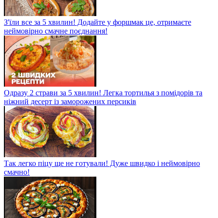
З'їли все за 5 хвилин! Додайте у форшмак це, отримаєте
неймовірно смачне поєднання!
Одразу 2 страви за 5 хвилин! Легка тортилья з помідорів та
ніжний десерт із заморожених персиків
Так легко піцу ще не готували! Дуже швидко і неймовірно
смачно!