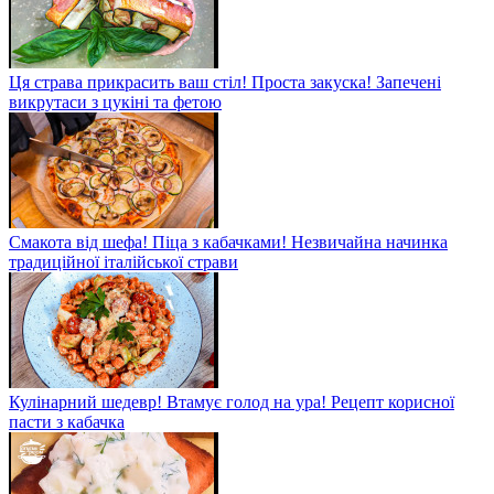
Ця страва прикрасить ваш стіл! Проста закуска! Запечені
викрутаси з цукіні та фетою
Смакота від шефа! Піца з кабачками! Незвичайна начинка
традиційної італійської страви
Кулінарний шедевр! Втамує голод на ура! Рецепт корисної
пасти з кабачка