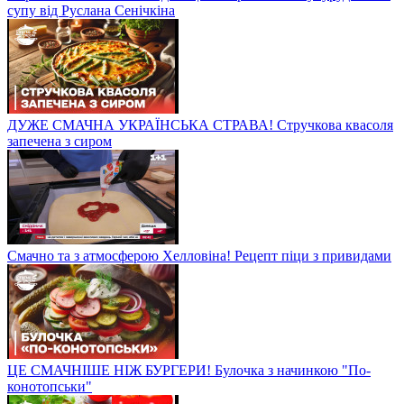
супу від Руслана Сенічкіна
ДУЖЕ СМАЧНА УКРАЇНСЬКА СТРАВА! Стручкова квасоля
запечена з сиром
Смачно та з атмосферою Хелловіна! Рецепт піци з привидами
ЦЕ СМАЧНІШЕ НІЖ БУРГЕРИ! Булочка з начинкою "По-
конотопськи"