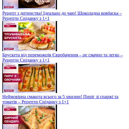
Рецепт з дитинства! Ідеально до чаю! Шоколадна ковбаска –
Рецепти Сніданку з 1+1
Брускета від переможців Євробачення – це смачно та легко –
Рецепти Сніданку з 1+1
Неймовірна смакота всього за 5 хвилин! Пиріг зі спаржі та
томатів – Рецепти Сніданку з 1+1