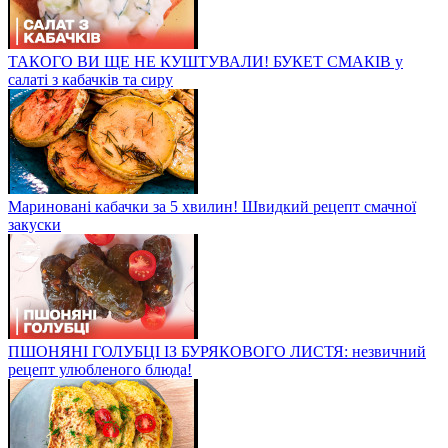
ТАКОГО ВИ ЩЕ НЕ КУШТУВАЛИ! БУКЕТ СМАКІВ у
салаті з кабачків та сиру
Мариновані кабачки за 5 хвилин! Швидкий рецепт смачної
закуски
ПШОНЯНІ ГОЛУБЦІ ІЗ БУРЯКОВОГО ЛИСТЯ: незвичний
рецепт улюбленого блюда!