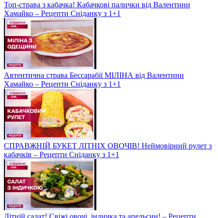
Топ-страва з кабачка! Кабачкові палички від Валентини
Хамайко – Рецепти Сніданку з 1+1
Автентична страва Бессарабії МІЛІНА від Валентини
Хамайко – Рецепти Сніданку з 1+1
СПРАВЖНІЙ БУКЕТ ЛІТНІХ ОВОЧІВ! Неймовірний рулет з
кабачків – Рецепти Сніданку з 1+1
Літній салат! Свіжі овочі, індичка та апельсин! – Рецепти