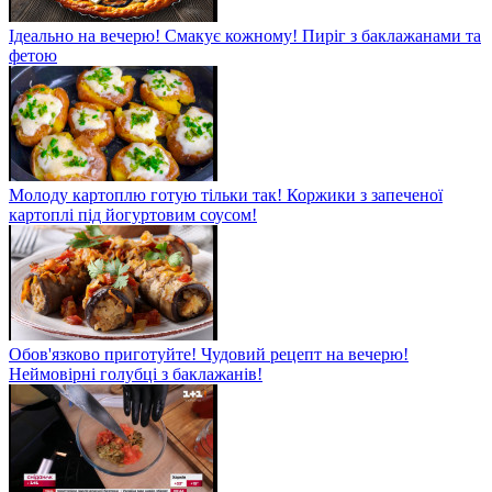
Ідеально на вечерю! Смакує кожному! Пиріг з баклажанами та
фетою
Молоду картоплю готую тільки так! Коржики з запеченої
картоплі під йогуртовим соусом!
Обов'язково приготуйте! Чудовий рецепт на вечерю!
Неймовірні голубці з баклажанів!