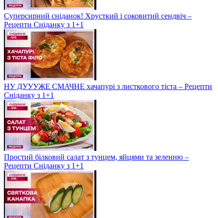
Суперсирний сніданок! Хрусткий і соковитий сендвіч –
Рецепти Сніданку з 1+1
НУ ДУУУЖЕ СМАЧНЕ хачапурі з листкового тіста – Рецепти
Сніданку з 1+1
Простий білковий салат з тунцем, яйцями та зеленню –
Рецепти Сніданку з 1+1