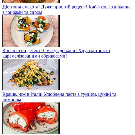
Дієтична смакота! Дуже простий рецепт! Кабачкова запіканка
з грибами та сиром
Канапка на десерт! Смакує до кави! Хрусткі тости з
карамелізованими абрикосами!
Краще, ніж в Італії! Улюблена паста з тунцем, цукіні та
лимоном