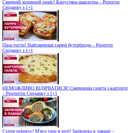
Смачний заливний пиріг! Капустяна шарлотка – Рецепти
Сніданку з 1+1
Піца-тости! Найсмачніші гарячі бутерброди – Рецепти
Сніданку з 1+1
НЕМОЖЛИВО ВІДІРВАТИСЯ! Смачнюща галета з картоплі
– Рецпепти Сніданку з 1+1
Супер перекус! М'ясо тане в роті! Запіканка в лаваші –