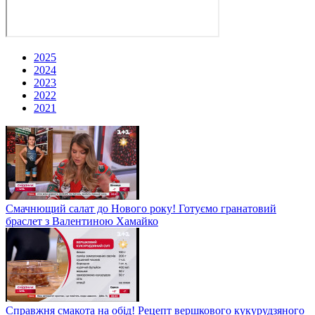
2025
2024
2023
2022
2021
Смачнющий салат до Нового року! Готуємо гранатовий
браслет з Валентиною Хамайко
Справжня смакота на обід! Рецепт вершкового кукурудзяного