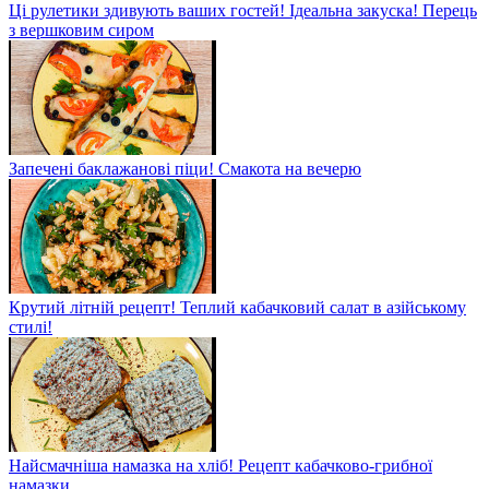
Ці рулетики здивують ваших гостей! Ідеальна закуска! Перець
з вершковим сиром
Запечені баклажанові піци! Смакота на вечерю
Крутий літній рецепт! Теплий кабачковий салат в азійському
стилі!
Найсмачніша намазка на хліб! Рецепт кабачково-грибної
намазки