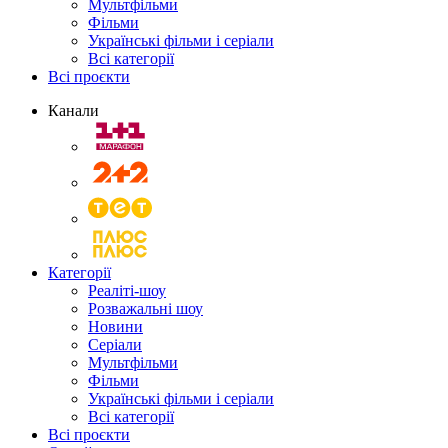
Мультфільми
Фільми
Українські фільми і серіали
Всі категорії
Всі проєкти
Канали
Категорії
Реаліті-шоу
Розважальні шоу
Новини
Серіали
Мультфільми
Фільми
Українські фільми і серіали
Всі категорії
Всі проєкти