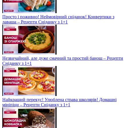
Просто і поживно! Неймовірний сніданок! Конвертики з
лаваша – Рецепти Сніданку з 1+1
Незвичайний, але дуже смачний та простий банош – Рецепти
Сніданку з 1+1
Найкращий перекус! Улюблена страва школярів! Домашні
мініпіци – Рецепти Сніданку з 1+1