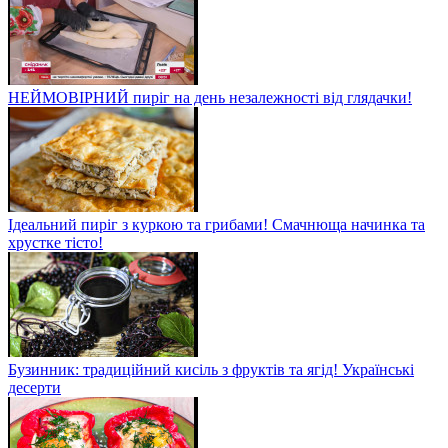
НЕЙМОВІРНИЙ пиріг на день незалежності від глядачки!
Ідеальний пиріг з куркою та грибами! Смачнюща начинка та
хрустке тісто!
Бузинник: традиційний кисіль з фруктів та ягід! Українські
десерти