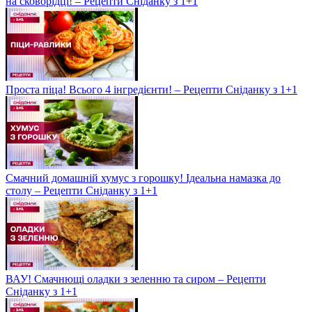
на сковорідці! – Рецепти Сніданку з 1+1
Проста піца! Всього 4 інгредієнти! – Рецепти Сніданку з 1+1
Смачний домашній хумус з горошку! Ідеальна намазка до
столу – Рецепти Сніданку з 1+1
ВАУ! Смачнющі оладки з зеленню та сиром – Рецепти
Сніданку з 1+1