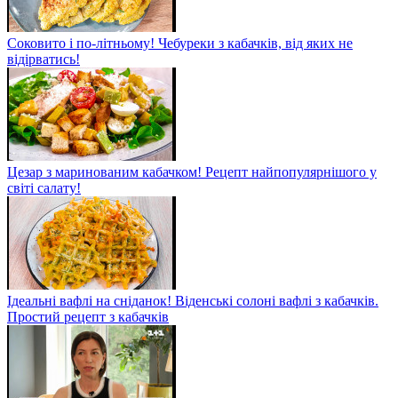
Соковито і по-літньому! Чебуреки з кабачків, від яких не
відірватись!
Цезар з маринованим кабачком! Рецепт найпопулярнішого у
світі салату!
Ідеальні вафлі на сніданок! Віденські солоні вафлі з кабачків.
Простий рецепт з кабачків