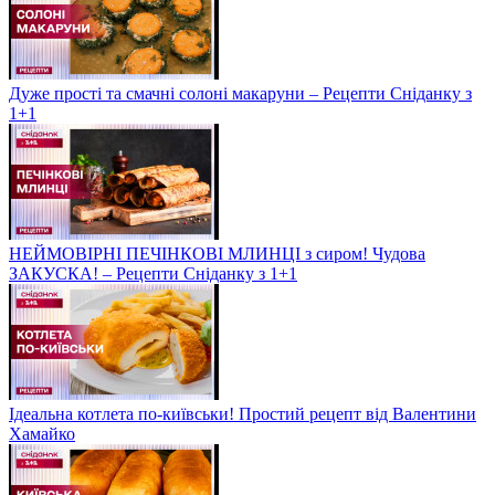
Дуже прості та смачні солоні макаруни – Рецепти Сніданку з
1+1
НЕЙМОВІРНІ ПЕЧІНКОВІ МЛИНЦІ з сиром! Чудова
ЗАКУСКА! – Рецепти Сніданку з 1+1
Ідеальна котлета по-київськи! Простий рецепт від Валентини
Хамайко