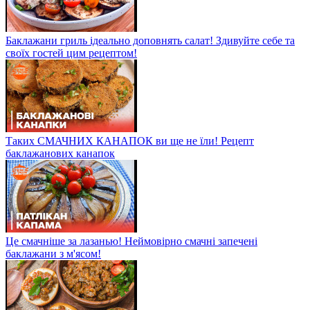
Баклажани гриль ідеально доповнять салат! Здивуйте себе та
своїх гостей цим рецептом!
Таких СМАЧНИХ КАНАПОК ви ще не їли! Рецепт
баклажанових канапок
Це смачніше за лазанью! Неймовірно смачні запечені
баклажани з м'ясом!