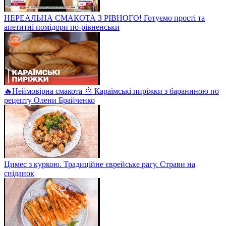
НЕРЕАЛЬНА СМАКОТА З РІВНОГО! Готуємо прості та
апетитні помідори по-рівненськи
🔥Неймовірна смакота 🥟 Караїмські пиріжки з бараниною по
рецепту Олени Брайченко
Цимес з куркою. Традиційне єврейське рагу. Страви на
сніданок