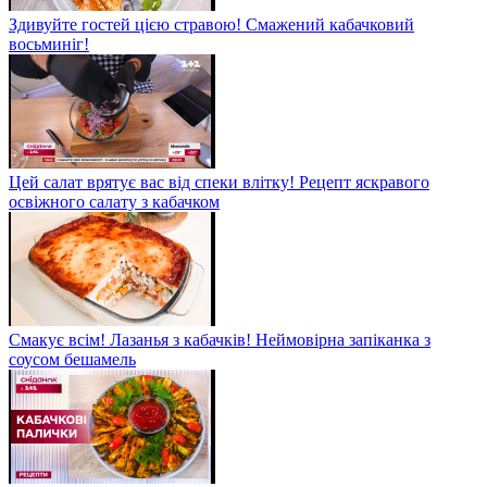
Здивуйте гостей цією стравою! Смажений кабачковий
восьминіг!
Цей салат врятує вас від спеки влітку! Рецепт яскравого
освіжного салату з кабачком
Смакує всім! Лазанья з кабачків! Неймовірна запіканка з
соусом бешамель