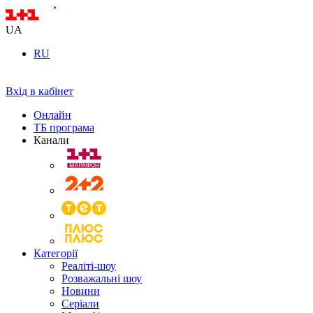
UA
RU
Вхід в кабінет
Онлайн
ТБ програма
Канали
Категорії
Реаліті-шоу
Розважальні шоу
Новини
Серіали