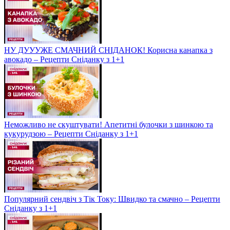
НУ ДУУУЖЕ СМАЧНИЙ СНІДАНОК! Корисна канапка з
авокадо – Рецепти Сніданку з 1+1
Неможливо не скуштувати! Апетитні булочки з шинкою та
кукурудзою – Рецепти Сніданку з 1+1
Популярний сендвіч з Тік Току: Швидко та смачно – Рецепти
Сніданку з 1+1