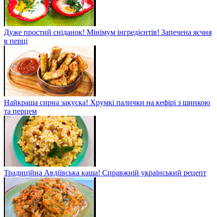
Дуже простий сніданок! Мінімум інгредієнтів! Запечена яєчня
в перці
Найкраща сирна закуска! Хрумкі палички на кефірі з шинкою
та перцем
Традиційна Авдіївська каша! Справжній український рецепт