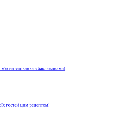
м'ясна запіканка з баклажанами!
оїх гостей цим рецептом!