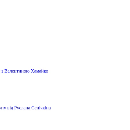
т з Валентиною Хамайко
пу від Руслана Сенічкіна