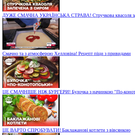
ДУЖЕ СМАЧНА УКРАЇНСЬКА СТРАВА! Стручкова квасоля зап
Смачно та з атмосферою Хелловіна! Рецепт піци з привидами
ЦЕ СМАЧНІШЕ НІЖ БУРГЕРИ! Булочка з начинкою "По-конот
ЦЕ ВАРТО СПРОБУВАТИ! Баклажанові котлети з вівсянкою