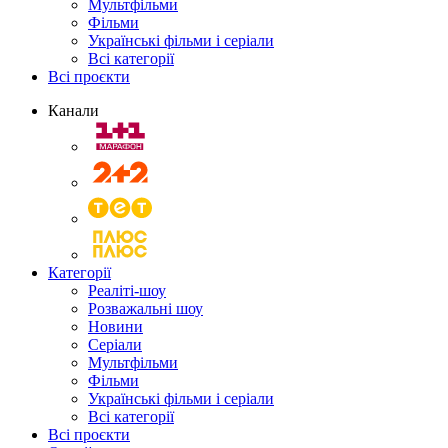
Мультфільми
Фільми
Українські фільми і серіали
Всі категорії
Всі проєкти
Канали
Категорії
Реаліті-шоу
Розважальні шоу
Новини
Серіали
Мультфільми
Фільми
Українські фільми і серіали
Всі категорії
Всі проєкти