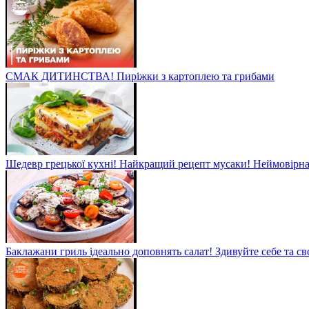
СМАК ДИТИНСТВА! Пиріжки з картоплею та грибами
Шедевр грецької кухні! Найкращий рецепт мусаки! Неймовірна 
Баклажани гриль ідеально доповнять салат! Здивуйте себе та св