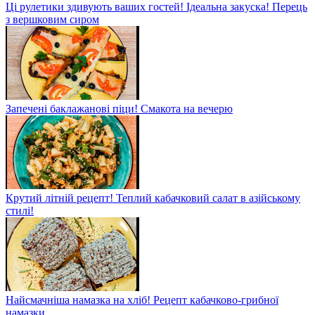
Ці рулетики здивують ваших гостей! Ідеальна закуска! Перець
з вершковим сиром
Запечені баклажанові піци! Смакота на вечерю
Крутий літній рецепт! Теплий кабачковий салат в азійському
стилі!
Найсмачніша намазка на хліб! Рецепт кабачково-грибної
намазки