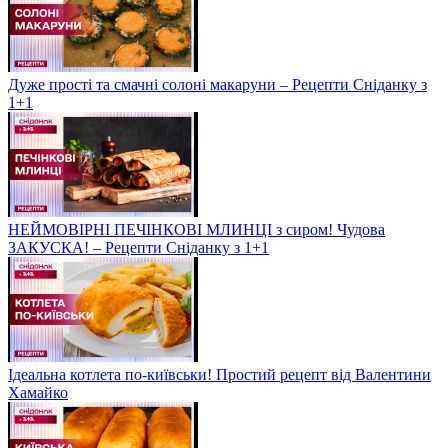
Дуже прості та смачні солоні макаруни – Рецепти Сніданку з
1+1
НЕЙМОВІРНІ ПЕЧІНКОВІ МЛИНЦІ з сиром! Чудова
ЗАКУСКА! – Рецепти Сніданку з 1+1
Ідеальна котлета по-київськи! Простий рецепт від Валентини
Хамайко