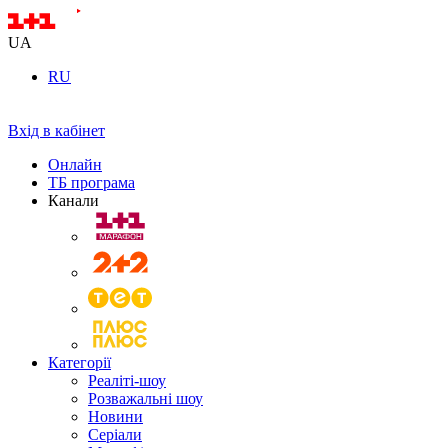
UA
RU
Вхід в кабінет
Онлайн
ТБ програма
Канали
Категорії
Реаліті-шоу
Розважальні шоу
Новини
Серіали