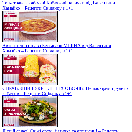
Топ-страва з кабачка! Кабачкові палички від Валентини
Хамайко – Рецепти Сніданку з 1+1
Автентична страва Бессарабії МІЛІНА від Валентини
Хамайко – Рецепти Сніданку з 1+1
СПРАВЖНІЙ БУКЕТ ЛІТНІХ ОВОЧІВ! Неймовірний рулет з
кабачків – Рецепти Сніданку з 1+1
Літній салат! Свіжі овочі, індичка та апельсин! – Рецепти