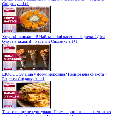
Сніданку з 1+1
Хрусткі та поживні! Найсмачніші нагетси з індички! Діти
будуть в захваті! – Рецепти Сніданку з 1+1
ЩООООО? Піца у формі морозива? Неймовірна смакота –
Рецепти Сніданку з 1+1
Такого ви ще не куштували! Неймовірний лаваш з начинкою