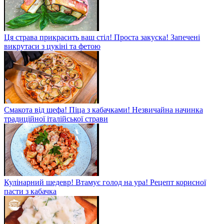
Ця страва прикрасить ваш стіл! Проста закуска! Запечені
викрутаси з цукіні та фетою
Смакота від шефа! Піца з кабачками! Незвичайна начинка
традиційної італійської страви
Кулінарний шедевр! Втамує голод на ура! Рецепт корисної
пасти з кабачка