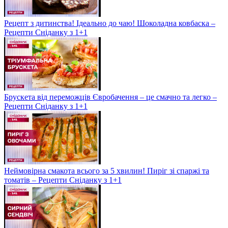
Рецепт з дитинства! Ідеально до чаю! Шоколадна ковбаска –
Рецепти Сніданку з 1+1
Брускета від переможців Євробачення – це смачно та легко –
Рецепти Сніданку з 1+1
Неймовірна смакота всього за 5 хвилин! Пиріг зі спаржі та
томатів – Рецепти Сніданку з 1+1