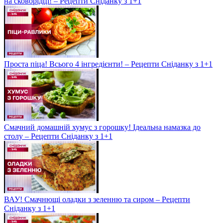
на сковорідці! – Рецепти Сніданку з 1+1
Проста піца! Всього 4 інгредієнти! – Рецепти Сніданку з 1+1
Смачний домашній хумус з горошку! Ідеальна намазка до
столу – Рецепти Сніданку з 1+1
ВАУ! Смачнющі оладки з зеленню та сиром – Рецепти
Сніданку з 1+1