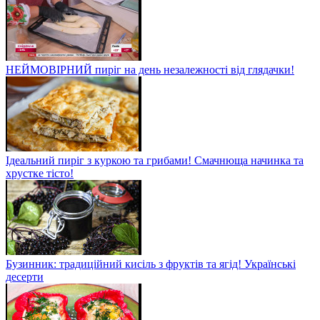
НЕЙМОВІРНИЙ пиріг на день незалежності від глядачки!
Ідеальний пиріг з куркою та грибами! Смачнюща начинка та
хрустке тісто!
Бузинник: традиційний кисіль з фруктів та ягід! Українські
десерти