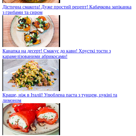
Дієтична смакота! Дуже простий рецепт! Кабачкова запіканка
з грибами та сиром
Канапка на десерт! Смакує до кави! Хрусткі тости з
карамелізованими абрикосами!
Краще, ніж в Італії! Улюблена паста з тунцем, цукіні та
лимоном