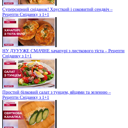
Суперсирний сніданок! Хрусткий і соковитий сендвіч –
Рецепти Сніданку з 1+1
НУ ДУУУЖЕ СМАЧНЕ хачапурі з листкового тіста – Рецепти
Сніданку з 1+1
Простий білковий салат з тунцем, яйцями та зеленню –
Рецепти Сніданку з 1+1