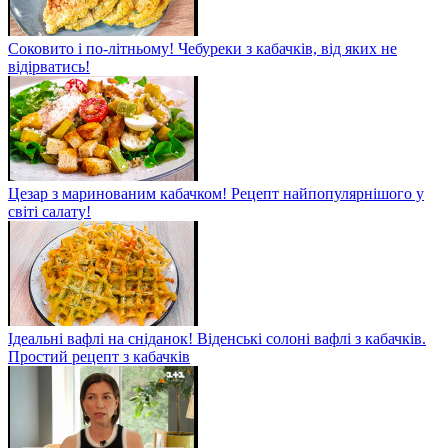
Соковито і по-літньому! Чебуреки з кабачків, від яких не
відірватись!
Цезар з маринованим кабачком! Рецепт найпопулярнішого у
світі салату!
Ідеальні вафлі на сніданок! Віденські солоні вафлі з кабачків.
Простий рецепт з кабачків