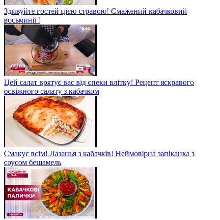
Здивуйте гостей цією стравою! Смажений кабачковий
восьминіг!
Цей салат врятує вас від спеки влітку! Рецепт яскравого
освіжного салату з кабачком
Смакує всім! Лазанья з кабачків! Неймовірна запіканка з
соусом бешамель