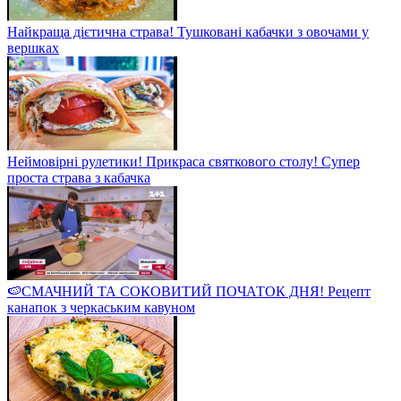
Найкраща дієтична страва! Тушковані кабачки з овочами у
вершках
Неймовірні рулетики! Прикраса святкового столу! Супер
проста страва з кабачка
🍉СМАЧНИЙ ТА СОКОВИТИЙ ПОЧАТОК ДНЯ! Рецепт
канапок з черкаським кавуном