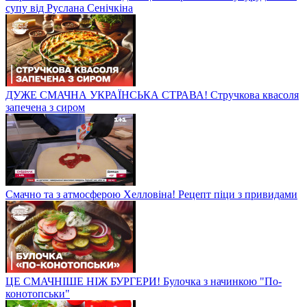
супу від Руслана Сенічкіна
ДУЖЕ СМАЧНА УКРАЇНСЬКА СТРАВА! Стручкова квасоля
запечена з сиром
Смачно та з атмосферою Хелловіна! Рецепт піци з привидами
ЦЕ СМАЧНІШЕ НІЖ БУРГЕРИ! Булочка з начинкою "По-
конотопськи"