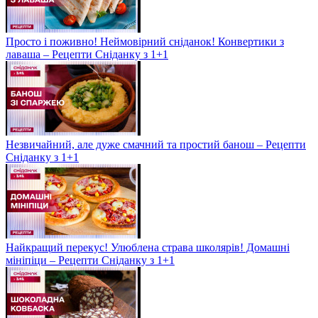
Просто і поживно! Неймовірний сніданок! Конвертики з
лаваша – Рецепти Сніданку з 1+1
Незвичайний, але дуже смачний та простий банош – Рецепти
Сніданку з 1+1
Найкращий перекус! Улюблена страва школярів! Домашні
мініпіци – Рецепти Сніданку з 1+1