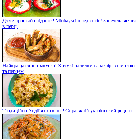
Дуже простий сніданок! Мінімум інгредієнтів! Запечена яєчня
в перці
Найкраща сирна закуска! Хрумкі палички на кефірі з шинкою
та перцем
Традиційна Авдіївська каша! Справжній український рецепт