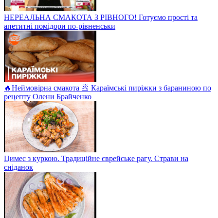
НЕРЕАЛЬНА СМАКОТА З РІВНОГО! Готуємо прості та
апетитні помідори по-рівненськи
🔥Неймовірна смакота 🥟 Караїмські пиріжки з бараниною по
рецепту Олени Брайченко
Цимес з куркою. Традиційне єврейське рагу. Страви на
сніданок