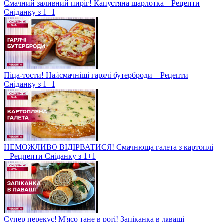
Смачний заливний пиріг! Капустяна шарлотка – Рецепти
Сніданку з 1+1
Піца-тости! Найсмачніші гарячі бутерброди – Рецепти
Сніданку з 1+1
НЕМОЖЛИВО ВІДІРВАТИСЯ! Смачнюща галета з картоплі
– Рецпепти Сніданку з 1+1
Супер перекус! М'ясо тане в роті! Запіканка в лаваші –