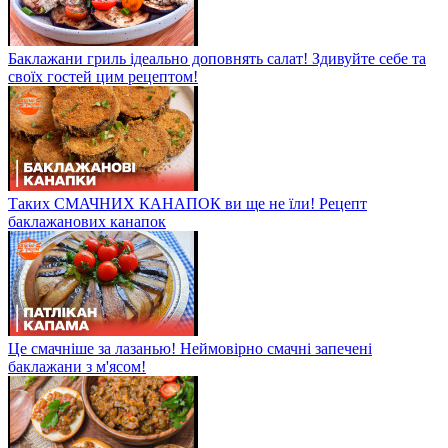
Баклажани гриль ідеально доповнять салат! Здивуйте себе та
своїх гостей цим рецептом!
Таких СМАЧНИХ КАНАПОК ви ще не їли! Рецепт
баклажанових канапок
Це смачніше за лазанью! Неймовірно смачні запечені
баклажани з м'ясом!