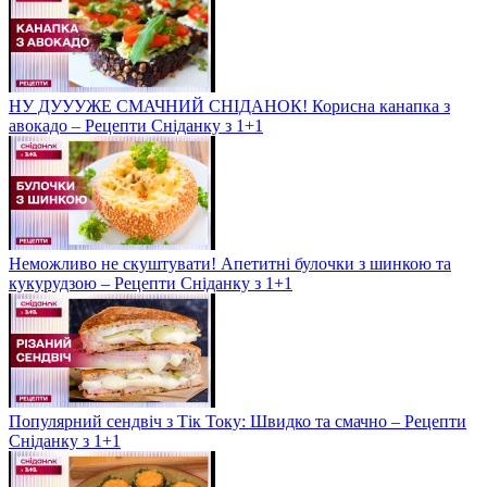
НУ ДУУУЖЕ СМАЧНИЙ СНІДАНОК! Корисна канапка з
авокадо – Рецепти Сніданку з 1+1
Неможливо не скуштувати! Апетитні булочки з шинкою та
кукурудзою – Рецепти Сніданку з 1+1
Популярний сендвіч з Тік Току: Швидко та смачно – Рецепти
Сніданку з 1+1