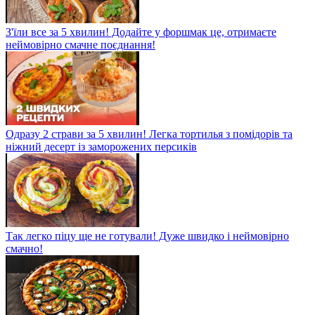
З'їли все за 5 хвилин! Додайте у форшмак це, отримаєте
неймовірно смачне поєднання!
Одразу 2 страви за 5 хвилин! Легка тортилья з помідорів та
ніжний десерт із заморожених персиків
Так легко піцу ще не готували! Дуже швидко і неймовірно
смачно!