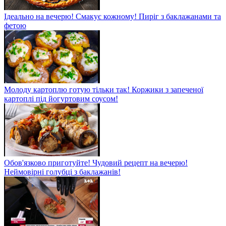
Ідеально на вечерю! Смакує кожному! Пиріг з баклажанами та
фетою
Молоду картоплю готую тільки так! Коржики з запеченої
картоплі під йогуртовим соусом!
Обов'язково приготуйте! Чудовий рецепт на вечерю!
Неймовірні голубці з баклажанів!