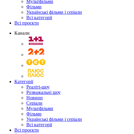
Мультфільми
Фільми
Українські фільми і серіали
Всі категорії
Всі проєкти
Канали
Категорії
Реаліті-шоу
Розважальні шоу
Новини
Серіали
Мультфільми
Фільми
Українські фільми і серіали
Всі категорії
Всі проєкти