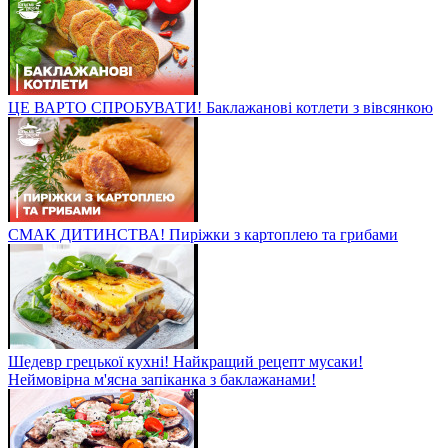
ЦЕ ВАРТО СПРОБУВАТИ! Баклажанові котлети з вівсянкою
СМАК ДИТИНСТВА! Пиріжки з картоплею та грибами
Шедевр грецької кухні! Найкращий рецепт мусаки!
Неймовірна м'ясна запіканка з баклажанами!