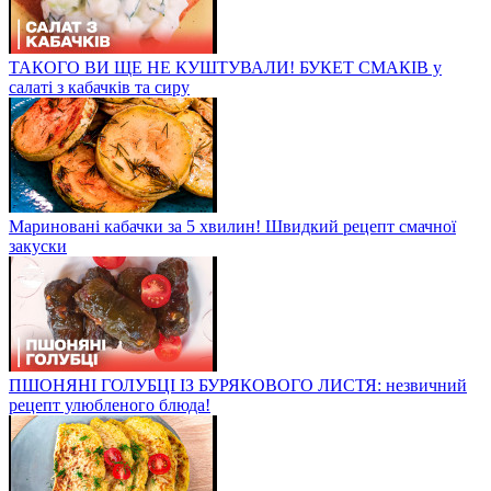
ТАКОГО ВИ ЩЕ НЕ КУШТУВАЛИ! БУКЕТ СМАКІВ у
салаті з кабачків та сиру
Мариновані кабачки за 5 хвилин! Швидкий рецепт смачної
закуски
ПШОНЯНІ ГОЛУБЦІ ІЗ БУРЯКОВОГО ЛИСТЯ: незвичний
рецепт улюбленого блюда!