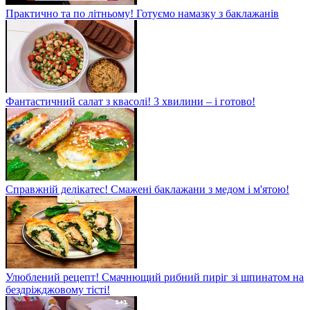
Практично та по літньому! Готуємо намазку з баклажанів
Фантастичний салат з квасолі! 3 хвилини – і готово!
Справжній делікатес! Смажені баклажани з медом і м'ятою!
Улюблений рецепт! Смачнющий рибний пиріг зі шпинатом на
бездріжджовому тісті!