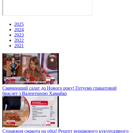
2025
2024
2023
2022
2021
Смачнющий салат до Нового року! Готуємо гранатовий
браслет з Валентиною Хамайко
Справжня смакота на обід! Рецепт вершкового кукурудзяного