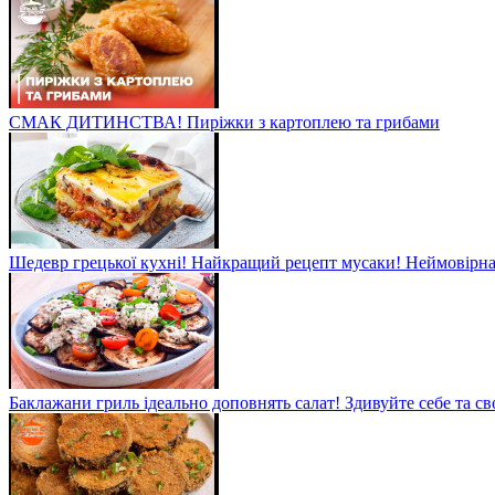
СМАК ДИТИНСТВА! Пиріжки з картоплею та грибами
Шедевр грецької кухні! Найкращий рецепт мусаки! Неймовірна 
Баклажани гриль ідеально доповнять салат! Здивуйте себе та св