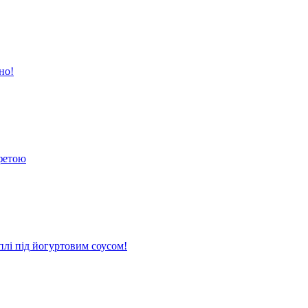
но!
 фетою
плі під йогуртовим соусом!