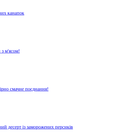
их канапок
 з м'ясом!
вірно смачне поєднання!
жний десерт із заморожених персиків