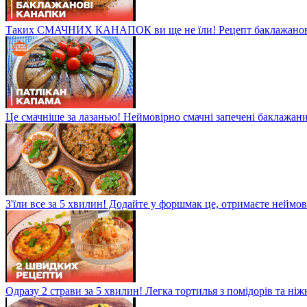
Таких СМАЧНИХ КАНАПОК ви ще не їли! Рецепт баклажанов
Це смачніше за лазанью! Неймовірно смачні запечені баклажани
З'їли все за 5 хвилин! Додайте у форшмак це, отримаєте неймо
Одразу 2 страви за 5 хвилин! Легка тортилья з помідорів та ні