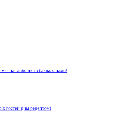
м'ясна запіканка з баклажанами!
оїх гостей цим рецептом!