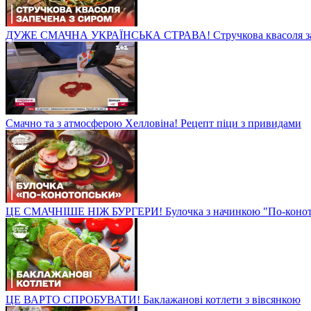
ДУЖЕ СМАЧНА УКРАЇНСЬКА СТРАВА! Стручкова квасоля зап
Смачно та з атмосферою Хелловіна! Рецепт піци з привидами
ЦЕ СМАЧНІШЕ НІЖ БУРГЕРИ! Булочка з начинкою "По-конот
ЦЕ ВАРТО СПРОБУВАТИ! Баклажанові котлети з вівсянкою