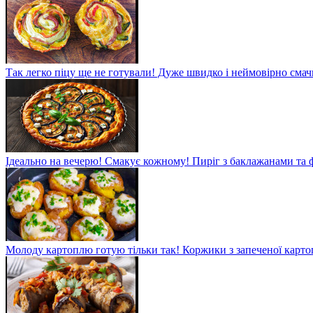
Так легко піцу ще не готували! Дуже швидко і неймовірно смач
Ідеально на вечерю! Смакує кожному! Пиріг з баклажанами та
Молоду картоплю готую тільки так! Коржики з запеченої карто