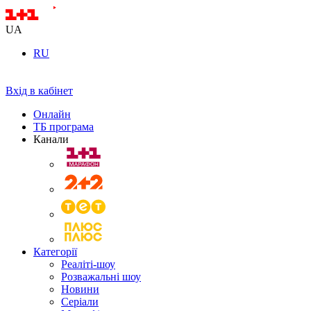
UA
RU
Вхід в кабінет
Онлайн
ТБ програма
Канали
Категорії
Реаліті-шоу
Розважальні шоу
Новини
Серіали