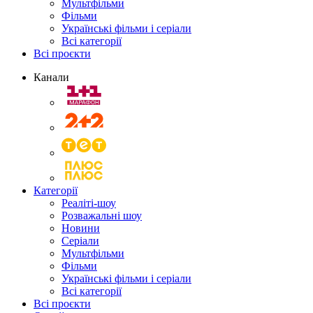
Мультфільми
Фільми
Українські фільми і серіали
Всі категорії
Всі проєкти
Канали
Категорії
Реаліті-шоу
Розважальні шоу
Новини
Серіали
Мультфільми
Фільми
Українські фільми і серіали
Всі категорії
Всі проєкти