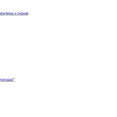
ечена з сиром
опськи"