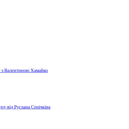
т з Валентиною Хамайко
пу від Руслана Сенічкіна