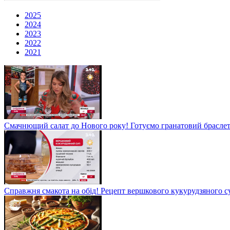
2025
2024
2023
2022
2021
Смачнющий салат до Нового року! Готуємо гранатовий брасле
Справжня смакота на обід! Рецепт вершкового кукурудзяного су