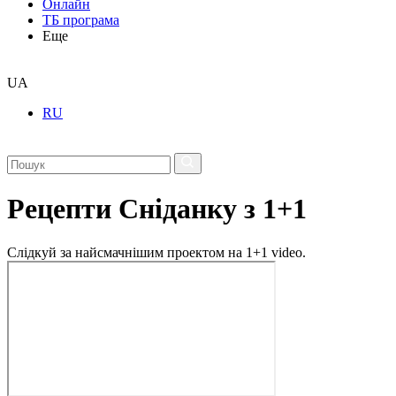
Онлайн
ТБ програма
Еще
UA
RU
Рецепти Сніданку з 1+1
Слідкуй за найсмачнішим проектом на 1+1 video.