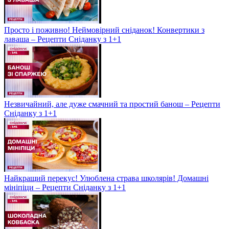
Просто і поживно! Неймовірний сніданок! Конвертики з
лаваша – Рецепти Сніданку з 1+1
Незвичайний, але дуже смачний та простий банош – Рецепти
Сніданку з 1+1
Найкращий перекус! Улюблена страва школярів! Домашні
мініпіци – Рецепти Сніданку з 1+1