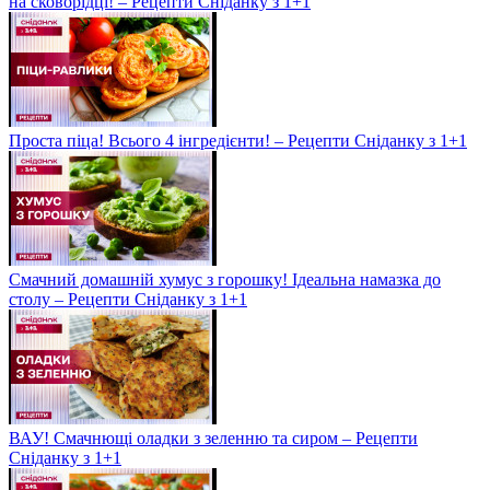
на сковорідці! – Рецепти Сніданку з 1+1
Проста піца! Всього 4 інгредієнти! – Рецепти Сніданку з 1+1
Смачний домашній хумус з горошку! Ідеальна намазка до
столу – Рецепти Сніданку з 1+1
ВАУ! Смачнющі оладки з зеленню та сиром – Рецепти
Сніданку з 1+1