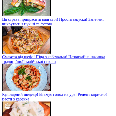
Ця страва прикрасить ваш стіл! Проста закуска! Запечені
викрутаси з цукіні та фетою
Смакота від шефа! Піца з кабачками! Незвичайна начинка
традиційної італійської страви
Кулінарний шедевр! Втамує голод на ура! Рецепт корисної
пасти з кабачка