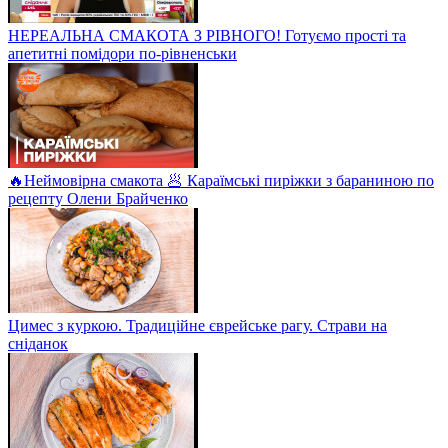
НЕРЕАЛЬНА СМАКОТА З РІВНОГО! Готуємо прості та
апетитні помідори по-рівненськи
🔥Неймовірна смакота 🥟 Караїмські пиріжки з бараниною по
рецепту Олени Брайченко
Цимес з куркою. Традиційне єврейське рагу. Страви на
сніданок