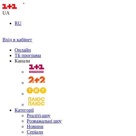
UA
RU
Вхід в кабінет
Онлайн
ТБ програма
Канали
Категорії
Реаліті-шоу
Розважальні шоу
Новини
Серіали