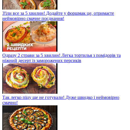
З'їли все за 5 хвилин! Додайте у форшмак це, отримаєте
неймовірно смачне поєднання!
Одразу 2 страви за 5 хвилин! Легка тортилья з помідорів та
ніжний десерт із заморожених персиків
Так легко піцу ще не готували! Дуже швидко і неймовірно
смачно!