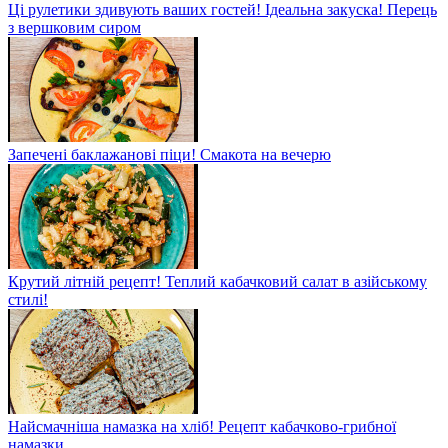
Ці рулетики здивують ваших гостей! Ідеальна закуска! Перець
з вершковим сиром
Запечені баклажанові піци! Смакота на вечерю
Крутий літній рецепт! Теплий кабачковий салат в азійському
стилі!
Найсмачніша намазка на хліб! Рецепт кабачково-грибної
намазки