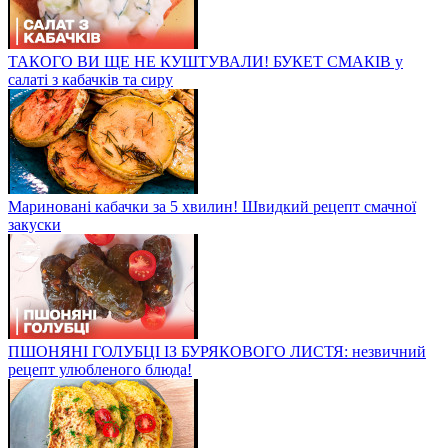
ТАКОГО ВИ ЩЕ НЕ КУШТУВАЛИ! БУКЕТ СМАКІВ у
салаті з кабачків та сиру
Мариновані кабачки за 5 хвилин! Швидкий рецепт смачної
закуски
ПШОНЯНІ ГОЛУБЦІ ІЗ БУРЯКОВОГО ЛИСТЯ: незвичний
рецепт улюбленого блюда!