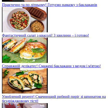
Практично та по літньому! Готуємо намазку з баклажанів
Фантастичний салат з квасолі! 3 хвилини – і готово!
Справжній делікатес! Смажені баклажани з медом і м'ятою!
Улюблений рецепт! Смачнющий рибний пиріг зі шпинатом на
бездріжджовому тісті!