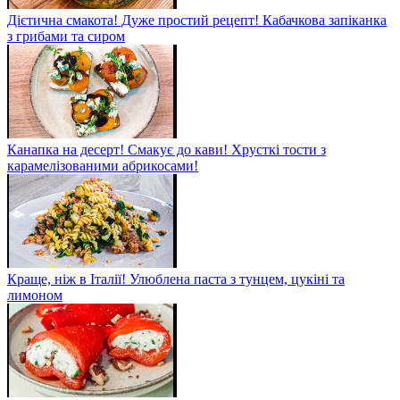
Дієтична смакота! Дуже простий рецепт! Кабачкова запіканка
з грибами та сиром
Канапка на десерт! Смакує до кави! Хрусткі тости з
карамелізованими абрикосами!
Краще, ніж в Італії! Улюблена паста з тунцем, цукіні та
лимоном