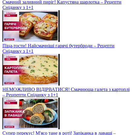
Смачний заливний пиріг! Капустяна шарлотка – Рецепти
Сніданку з 1+1
Піца-тости! Найсмачніші гарячі бутерброди – Рецепти
Сніданку з 1+1
НЕМОЖЛИВО ВІДІРВАТИСЯ! Смачнюща галета з картоплі
– Рецпепти Сніданку з 1+1
Супер перекус! М'ясо тане в роті! Запіканка в лаваші –