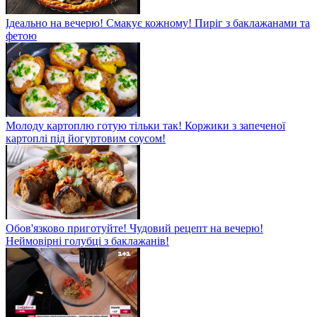
Ідеально на вечерю! Смакує кожному! Пиріг з баклажанами та
фетою
Молоду картоплю готую тільки так! Коржики з запеченої
картоплі під йогуртовим соусом!
Обов'язково приготуйте! Чудовий рецепт на вечерю!
Неймовірні голубці з баклажанів!