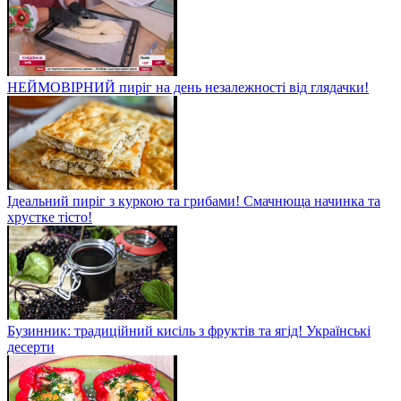
НЕЙМОВІРНИЙ пиріг на день незалежності від глядачки!
Ідеальний пиріг з куркою та грибами! Смачнюща начинка та
хрустке тісто!
Бузинник: традиційний кисіль з фруктів та ягід! Українські
десерти