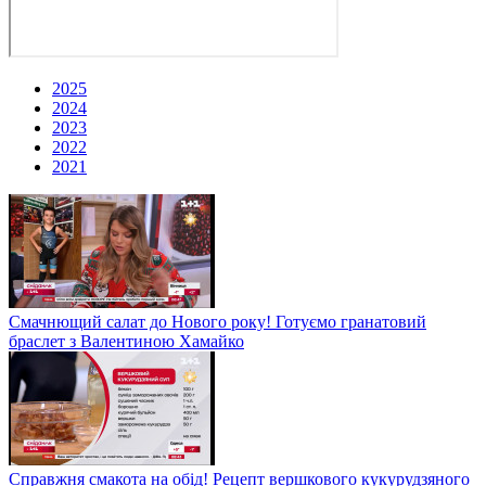
2025
2024
2023
2022
2021
Смачнющий салат до Нового року! Готуємо гранатовий
браслет з Валентиною Хамайко
Справжня смакота на обід! Рецепт вершкового кукурудзяного