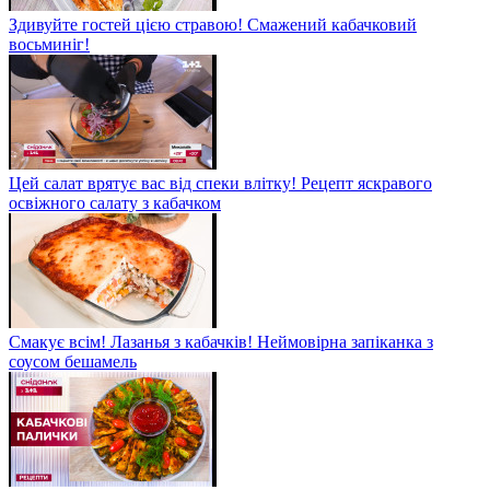
Здивуйте гостей цією стравою! Смажений кабачковий
восьминіг!
Цей салат врятує вас від спеки влітку! Рецепт яскравого
освіжного салату з кабачком
Смакує всім! Лазанья з кабачків! Неймовірна запіканка з
соусом бешамель