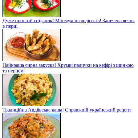
Дуже простий сніданок! Мінімум інгредієнтів! Запечена яєчня
в перці
Найкраща сирна закуска! Хрумкі палички на кефірі з шинкою
та перцем
Традиційна Авдіївська каша! Справжній український рецепт