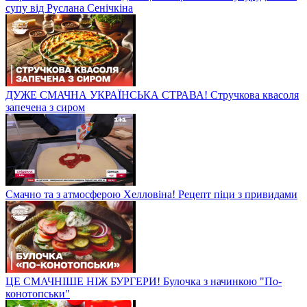
супу від Руслана Сенічкіна
ДУЖЕ СМАЧНА УКРАЇНСЬКА СТРАВА! Стручкова квасоля
запечена з сиром
Смачно та з атмосферою Хелловіна! Рецепт піци з привидами
ЦЕ СМАЧНІШЕ НІЖ БУРГЕРИ! Булочка з начинкою "По-
конотопськи"