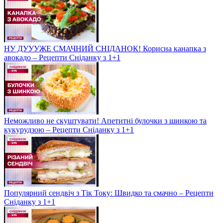
НУ ДУУУЖЕ СМАЧНИЙ СНІДАНОК! Корисна канапка з
авокадо – Рецепти Сніданку з 1+1
Неможливо не скуштувати! Апетитні булочки з шинкою та
кукурудзою – Рецепти Сніданку з 1+1
Популярний сендвіч з Тік Току: Швидко та смачно – Рецепти
Сніданку з 1+1