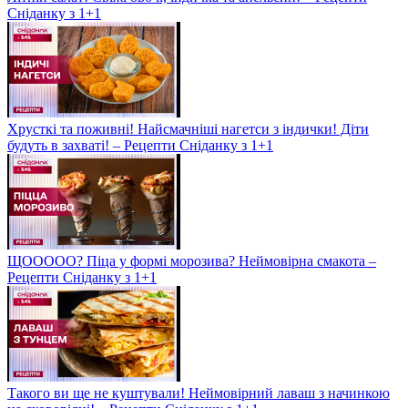
Сніданку з 1+1
Хрусткі та поживні! Найсмачніші нагетси з індички! Діти
будуть в захваті! – Рецепти Сніданку з 1+1
ЩООООО? Піца у формі морозива? Неймовірна смакота –
Рецепти Сніданку з 1+1
Такого ви ще не куштували! Неймовірний лаваш з начинкою