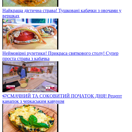
Найкраща дієтична страва! Тушковані кабачки з овочами у
вершках
Неймовірні рулетики! Прикраса святкового столу! Супер
проста страва з кабачка
🍉СМАЧНИЙ ТА СОКОВИТИЙ ПОЧАТОК ДНЯ! Рецепт
канапок з черкаським кавуном