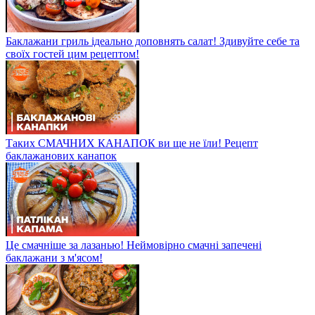
Баклажани гриль ідеально доповнять салат! Здивуйте себе та
своїх гостей цим рецептом!
Таких СМАЧНИХ КАНАПОК ви ще не їли! Рецепт
баклажанових канапок
Це смачніше за лазанью! Неймовірно смачні запечені
баклажани з м'ясом!