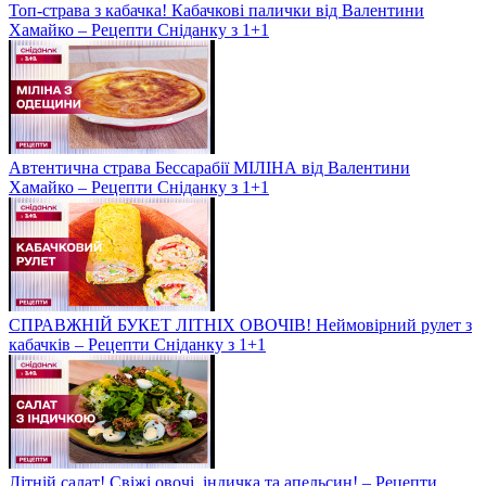
Топ-страва з кабачка! Кабачкові палички від Валентини
Хамайко – Рецепти Сніданку з 1+1
Автентична страва Бессарабії МІЛІНА від Валентини
Хамайко – Рецепти Сніданку з 1+1
СПРАВЖНІЙ БУКЕТ ЛІТНІХ ОВОЧІВ! Неймовірний рулет з
кабачків – Рецепти Сніданку з 1+1
Літній салат! Свіжі овочі, індичка та апельсин! – Рецепти