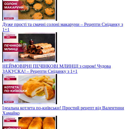
Дуже прості та смачні солоні макаруни – Рецепти Сніданку з
1+1
НЕЙМОВІРНІ ПЕЧІНКОВІ МЛИНЦІ з сиром! Чудова
ЗАКУСКА! – Рецепти Сніданку з 1+1
Ідеальна котлета по-київськи! Простий рецепт від Валентини
Хамайко