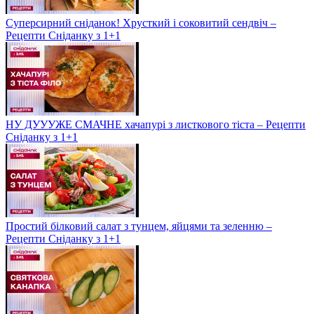
Суперсирний сніданок! Хрусткий і соковитий сендвіч –
Рецепти Сніданку з 1+1
НУ ДУУУЖЕ СМАЧНЕ хачапурі з листкового тіста – Рецепти
Сніданку з 1+1
Простий білковий салат з тунцем, яйцями та зеленню –
Рецепти Сніданку з 1+1