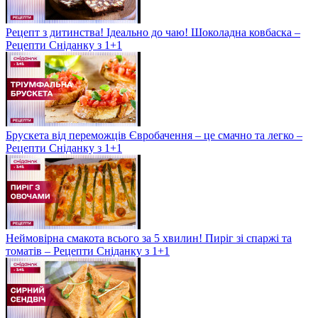
Рецепт з дитинства! Ідеально до чаю! Шоколадна ковбаска –
Рецепти Сніданку з 1+1
Брускета від переможців Євробачення – це смачно та легко –
Рецепти Сніданку з 1+1
Неймовірна смакота всього за 5 хвилин! Пиріг зі спаржі та
томатів – Рецепти Сніданку з 1+1