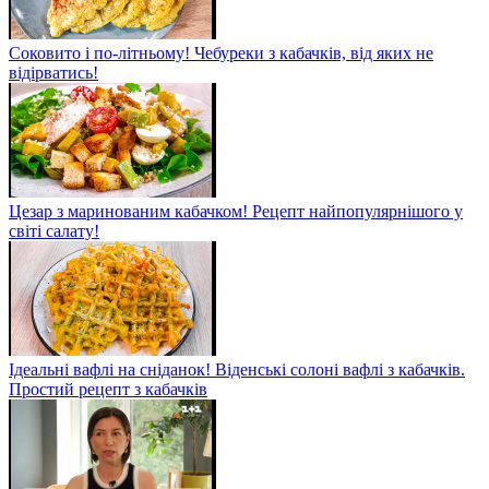
Соковито і по-літньому! Чебуреки з кабачків, від яких не
відірватись!
Цезар з маринованим кабачком! Рецепт найпопулярнішого у
світі салату!
Ідеальні вафлі на сніданок! Віденські солоні вафлі з кабачків.
Простий рецепт з кабачків