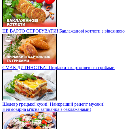
ЦЕ ВАРТО СПРОБУВАТИ! Баклажанові котлети з вівсянкою
СМАК ДИТИНСТВА! Пиріжки з картоплею та грибами
Шедевр грецької кухні! Найкращий рецепт мусаки!
Неймовірна м'ясна запіканка з баклажанами!