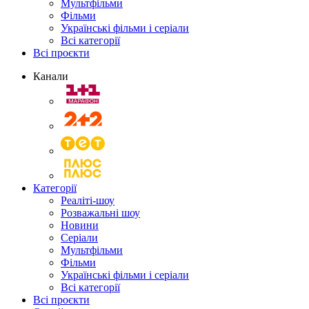
Мультфільми
Фільми
Українські фільми і серіали
Всі категорії
Всі проєкти
Канали
Категорії
Реаліті-шоу
Розважальні шоу
Новини
Серіали
Мультфільми
Фільми
Українські фільми і серіали
Всі категорії
Всі проєкти