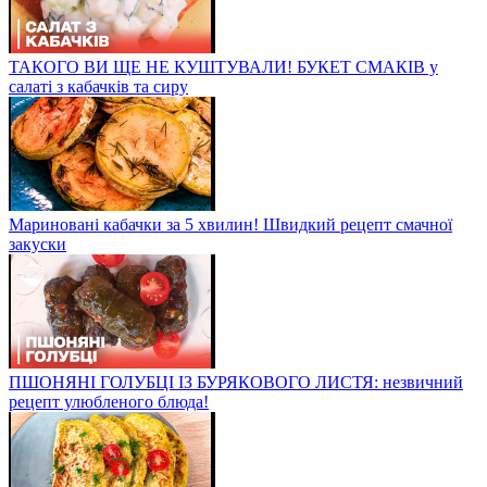
ТАКОГО ВИ ЩЕ НЕ КУШТУВАЛИ! БУКЕТ СМАКІВ у
салаті з кабачків та сиру
Мариновані кабачки за 5 хвилин! Швидкий рецепт смачної
закуски
ПШОНЯНІ ГОЛУБЦІ ІЗ БУРЯКОВОГО ЛИСТЯ: незвичний
рецепт улюбленого блюда!