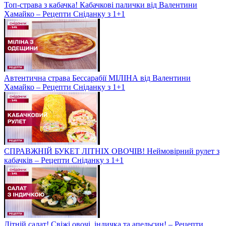
Топ-страва з кабачка! Кабачкові палички від Валентини
Хамайко – Рецепти Сніданку з 1+1
Автентична страва Бессарабії МІЛІНА від Валентини
Хамайко – Рецепти Сніданку з 1+1
СПРАВЖНІЙ БУКЕТ ЛІТНІХ ОВОЧІВ! Неймовірний рулет з
кабачків – Рецепти Сніданку з 1+1
Літній салат! Свіжі овочі, індичка та апельсин! – Рецепти