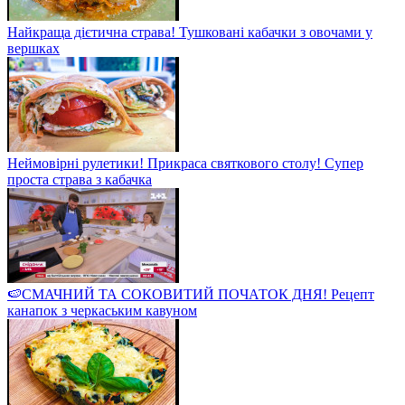
Найкраща дієтична страва! Тушковані кабачки з овочами у
вершках
Неймовірні рулетики! Прикраса святкового столу! Супер
проста страва з кабачка
🍉СМАЧНИЙ ТА СОКОВИТИЙ ПОЧАТОК ДНЯ! Рецепт
канапок з черкаським кавуном