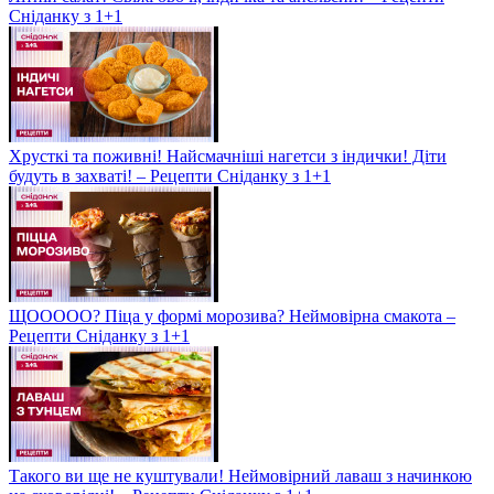
Сніданку з 1+1
Хрусткі та поживні! Найсмачніші нагетси з індички! Діти
будуть в захваті! – Рецепти Сніданку з 1+1
ЩООООО? Піца у формі морозива? Неймовірна смакота –
Рецепти Сніданку з 1+1
Такого ви ще не куштували! Неймовірний лаваш з начинкою