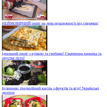
НЕЙМОВІРНИЙ пиріг на день незалежності від глядачки!
Ідеальний пиріг з куркою та грибами! Смачнюща начинка та
хрустке тісто!
Бузинник: традиційний кисіль з фруктів та ягід! Українські
десерти