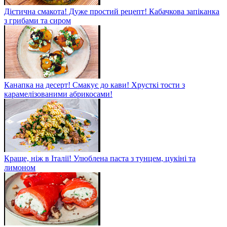
Дієтична смакота! Дуже простий рецепт! Кабачкова запіканка
з грибами та сиром
Канапка на десерт! Смакує до кави! Хрусткі тости з
карамелізованими абрикосами!
Краще, ніж в Італії! Улюблена паста з тунцем, цукіні та
лимоном