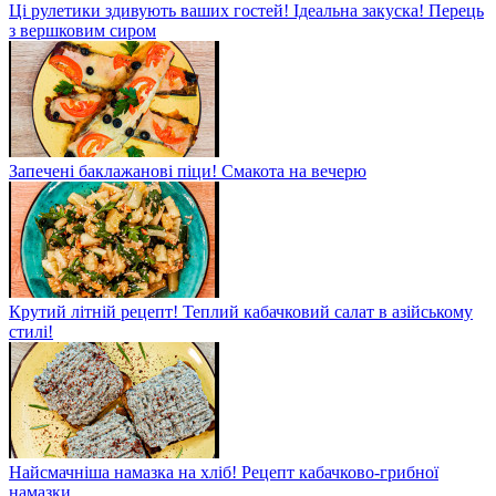
Ці рулетики здивують ваших гостей! Ідеальна закуска! Перець
з вершковим сиром
Запечені баклажанові піци! Смакота на вечерю
Крутий літній рецепт! Теплий кабачковий салат в азійському
стилі!
Найсмачніша намазка на хліб! Рецепт кабачково-грибної
намазки