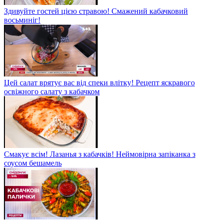
Здивуйте гостей цією стравою! Смажений кабачковий
восьминіг!
Цей салат врятує вас від спеки влітку! Рецепт яскравого
освіжного салату з кабачком
Смакує всім! Лазанья з кабачків! Неймовірна запіканка з
соусом бешамель