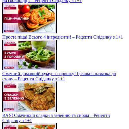
на сковорідці! – Рецепти Сніданку з 1+1
Проста піца! Всього 4 інгредієнти! – Рецепти Сніданку з 1+1
Смачний домашній хумус з горошку! Ідеальна намазка до
столу – Рецепти Сніданку з 1+1
ВАУ! Смачнющі оладки з зеленню та сиром – Рецепти
Сніданку з 1+1