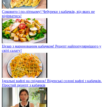
Соковито і по-літньому! Чебуреки з кабачків, від яких не
відірватись!
Цезар з маринованим кабачком! Рецепт найпопулярнішого у
світі салату!
Ідеальні вафлі на сніданок! Віденські солоні вафлі з кабачків.
Простий рецепт з кабачків