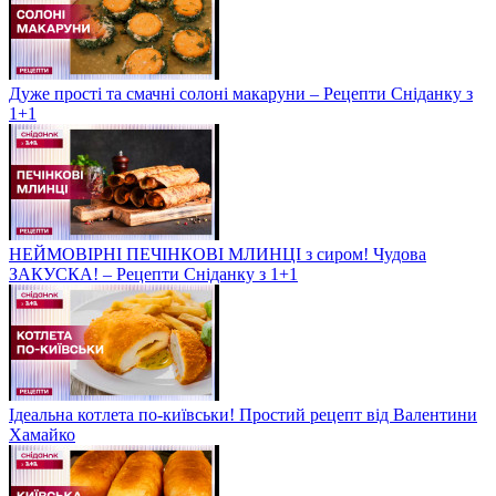
Дуже прості та смачні солоні макаруни – Рецепти Сніданку з
1+1
НЕЙМОВІРНІ ПЕЧІНКОВІ МЛИНЦІ з сиром! Чудова
ЗАКУСКА! – Рецепти Сніданку з 1+1
Ідеальна котлета по-київськи! Простий рецепт від Валентини
Хамайко