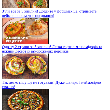
З'їли все за 5 хвилин! Додайте у форшмак це, отримаєте
неймовірно смачне поєднання!
Одразу 2 страви за 5 хвилин! Легка тортилья з помідорів та
ніжний десерт із заморожених персиків
Так легко піцу ще не готували! Дуже швидко і неймовірно
смачно!