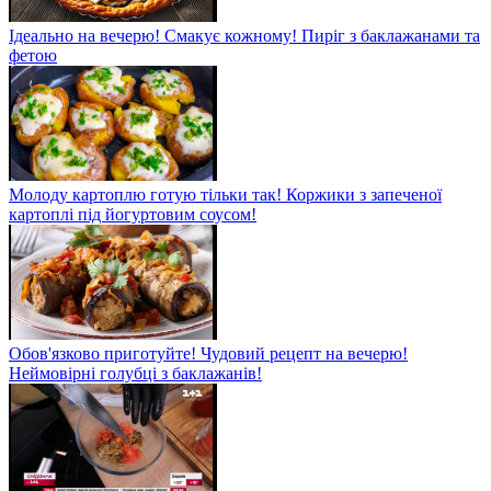
Ідеально на вечерю! Смакує кожному! Пиріг з баклажанами та
фетою
Молоду картоплю готую тільки так! Коржики з запеченої
картоплі під йогуртовим соусом!
Обов'язково приготуйте! Чудовий рецепт на вечерю!
Неймовірні голубці з баклажанів!