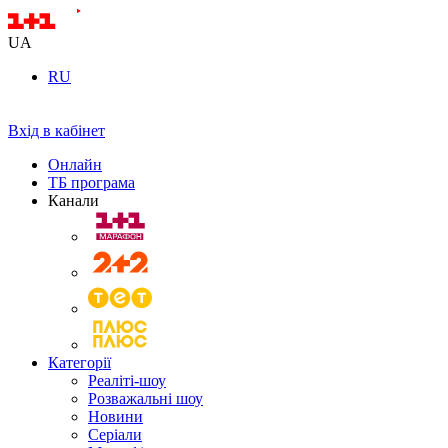
UA
RU
Вхід в кабінет
Онлайн
ТБ програма
Канали
Категорії
Реаліті-шоу
Розважальні шоу
Новини
Серіали