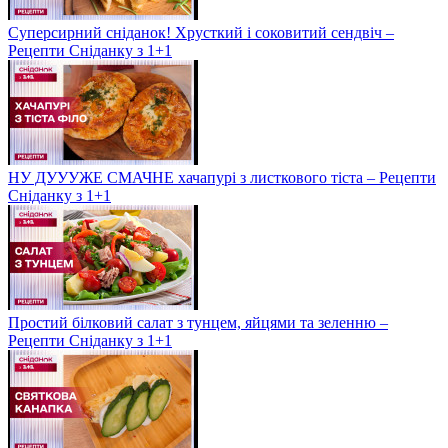
Суперсирний сніданок! Хрусткий і соковитий сендвіч –
Рецепти Сніданку з 1+1
НУ ДУУУЖЕ СМАЧНЕ хачапурі з листкового тіста – Рецепти
Сніданку з 1+1
Простий білковий салат з тунцем, яйцями та зеленню –
Рецепти Сніданку з 1+1