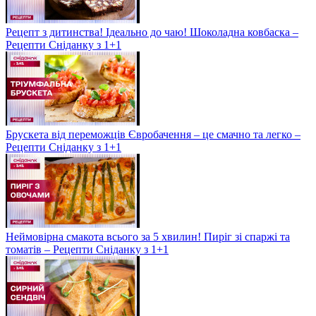
Рецепт з дитинства! Ідеально до чаю! Шоколадна ковбаска –
Рецепти Сніданку з 1+1
Брускета від переможців Євробачення – це смачно та легко –
Рецепти Сніданку з 1+1
Неймовірна смакота всього за 5 хвилин! Пиріг зі спаржі та
томатів – Рецепти Сніданку з 1+1