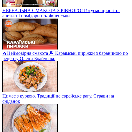
НЕРЕАЛЬНА СМАКОТА З РІВНОГО! Готуємо прості та
апетитні помідори по-рівненськи
🔥Неймовірна смакота 🥟 Караїмські пиріжки з бараниною по
рецепту Олени Брайченко
Цимес з куркою. Традиційне єврейське рагу. Страви на
сніданок