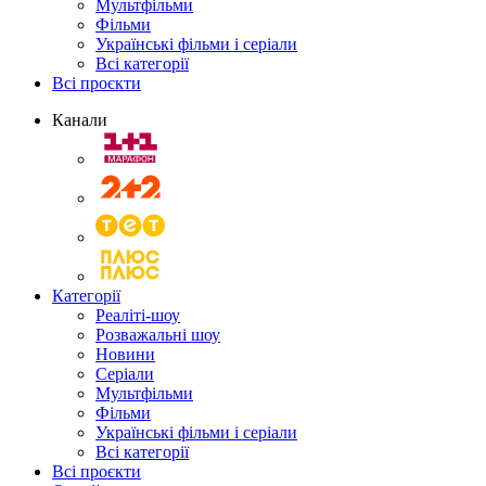
Мультфільми
Фільми
Українські фільми і серіали
Всі категорії
Всі проєкти
Канали
Категорії
Реаліті-шоу
Розважальні шоу
Новини
Серіали
Мультфільми
Фільми
Українські фільми і серіали
Всі категорії
Всі проєкти