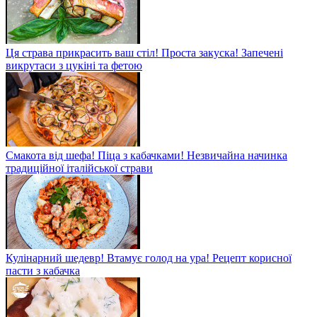
Ця страва прикрасить ваш стіл! Проста закуска! Запечені
викрутаси з цукіні та фетою
Смакота від шефа! Піца з кабачками! Незвичайна начинка
традиційної італійської страви
Кулінарний шедевр! Втамує голод на ура! Рецепт корисної
пасти з кабачка