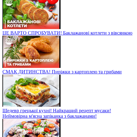
ЦЕ ВАРТО СПРОБУВАТИ! Баклажанові котлети з вівсянкою
СМАК ДИТИНСТВА! Пиріжки з картоплею та грибами
Шедевр грецької кухні! Найкращий рецепт мусаки!
Неймовірна м'ясна запіканка з баклажанами!