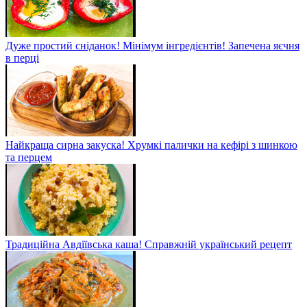
Дуже простий сніданок! Мінімум інгредієнтів! Запечена яєчня
в перці
Найкраща сирна закуска! Хрумкі палички на кефірі з шинкою
та перцем
Традиційна Авдіївська каша! Справжній український рецепт