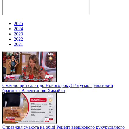
2025
2024
2023
2022
2021
Смачнющий салат до Нового року! Готуємо гранатовий
браслет з Валентиною Хамайко
Справжня смакота на обід! Рецепт вершкового кукурудзяного