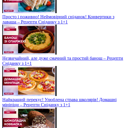
Просто і поживно! Неймовірний сніданок! Конвертики з
лаваша – Рецепти Сніданку з 1+1
Незвичайний, але дуже смачний та простий банош – Рецепти
Сніданку з 1+1
Найкращий перекус! Улюблена страва школярів! Домашні
мініпіци – Рецепти Сніданку з 1+1