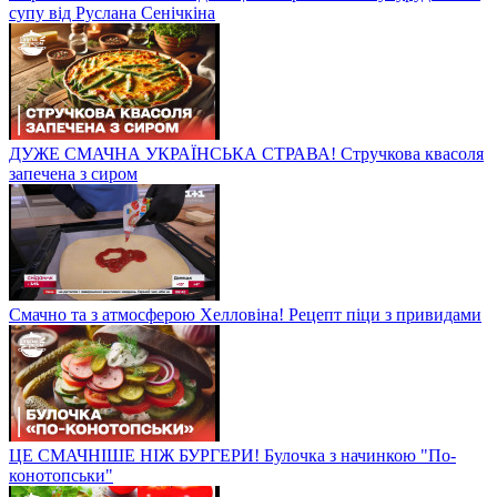
супу від Руслана Сенічкіна
ДУЖЕ СМАЧНА УКРАЇНСЬКА СТРАВА! Стручкова квасоля
запечена з сиром
Смачно та з атмосферою Хелловіна! Рецепт піци з привидами
ЦЕ СМАЧНІШЕ НІЖ БУРГЕРИ! Булочка з начинкою "По-
конотопськи"