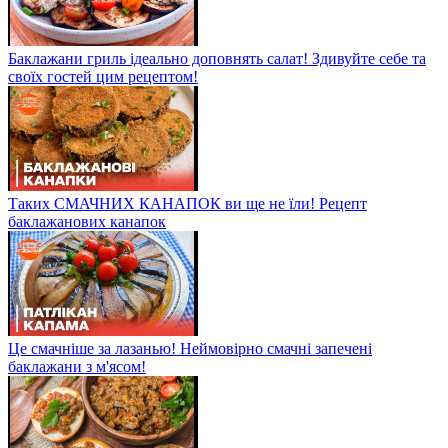
Баклажани гриль ідеально доповнять салат! Здивуйте себе та
своїх гостей цим рецептом!
Таких СМАЧНИХ КАНАПОК ви ще не їли! Рецепт
баклажанових канапок
Це смачніше за лазанью! Неймовірно смачні запечені
баклажани з м'ясом!