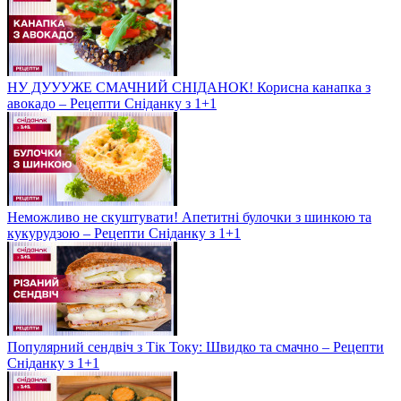
НУ ДУУУЖЕ СМАЧНИЙ СНІДАНОК! Корисна канапка з
авокадо – Рецепти Сніданку з 1+1
Неможливо не скуштувати! Апетитні булочки з шинкою та
кукурудзою – Рецепти Сніданку з 1+1
Популярний сендвіч з Тік Току: Швидко та смачно – Рецепти
Сніданку з 1+1