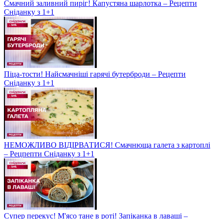
Смачний заливний пиріг! Капустяна шарлотка – Рецепти
Сніданку з 1+1
Піца-тости! Найсмачніші гарячі бутерброди – Рецепти
Сніданку з 1+1
НЕМОЖЛИВО ВІДІРВАТИСЯ! Смачнюща галета з картоплі
– Рецпепти Сніданку з 1+1
Супер перекус! М'ясо тане в роті! Запіканка в лаваші –