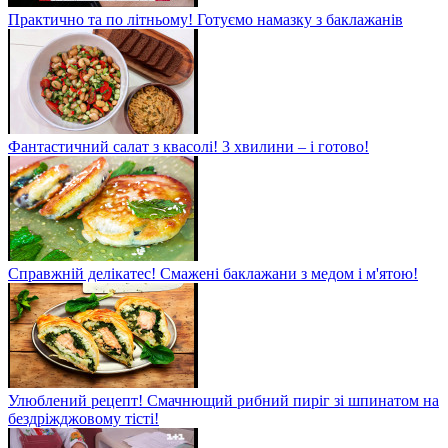
Практично та по літньому! Готуємо намазку з баклажанів
Фантастичний салат з квасолі! 3 хвилини – і готово!
Справжній делікатес! Смажені баклажани з медом і м'ятою!
Улюблений рецепт! Смачнющий рибний пиріг зі шпинатом на
бездріжджовому тісті!