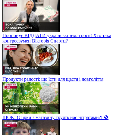
Пропонує ВІДДАТИ українські землі росії! Хто така
конгресвумен Вікторія Спартц?
Продукти радості: що їсти для щастя і довголіття
ШОК! Огірки з магазину труять нас нітратами?! 🚫