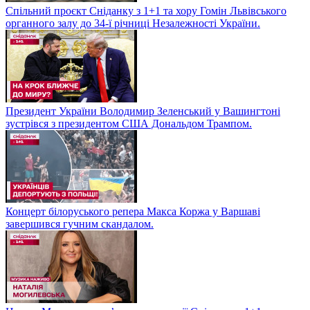
Спільний проєкт Сніданку з 1+1 та хору Гомін Львівського
органного залу до 34-ї річниці Незалежності України.
Президент України Володимир Зеленський у Вашингтоні
зустрівся з президентом США Дональдом Трампом.
Концерт білоруського репера Макса Коржа у Варшаві
завершився гучним скандалом.