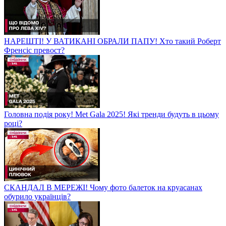
НАРЕШТІ! У ВАТИКАНІ ОБРАЛИ ПАПУ! Хто такий Роберт
Френсіс превост?
Головна подія року! Met Gala 2025! Які тренди будуть в цьому
році?
СКАНДАЛ В МЕРЕЖІ! Чому фото балеток на круасанах
обурило українців?