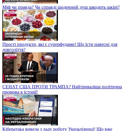
Міф чи правда? Чи справді щоденний душ шкодить шкірі?
Прості продукти, які є суперфудами! Що їсти навесні для
довголіття?
СЕНАТ США ПРОТИ ТРАМПА? Найтриваліша політична
промова в історії!
Кібератака вивела з ладу роботу Укрзалізниці! Що вже