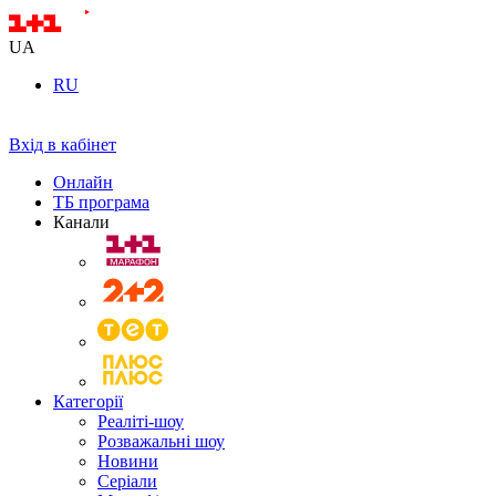
UA
RU
Вхід в кабінет
Онлайн
ТБ програма
Канали
Категорії
Реаліті-шоу
Розважальні шоу
Новини
Серіали