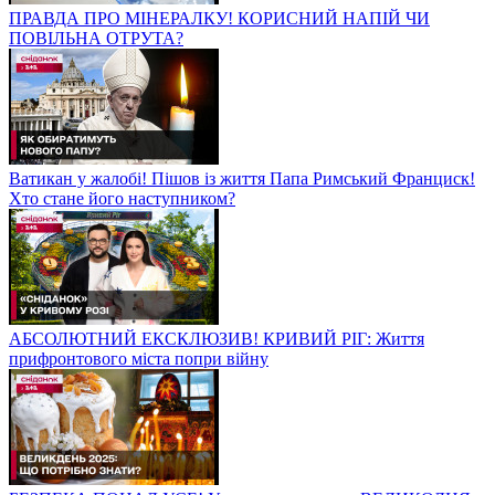
ПРАВДА ПРО МІНЕРАЛКУ! КОРИСНИЙ НАПІЙ ЧИ
ПОВІЛЬНА ОТРУТА?
Ватикан у жалобі! Пішов із життя Папа Римський Франциск!
Хто стане його наступником?
АБСОЛЮТНИЙ ЕКСКЛЮЗИВ! КРИВИЙ РІГ: Життя
прифронтового міста попри війну