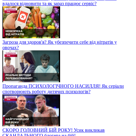
вдалося відновити та як зараз працює сервіс?
Загроза для здоров'я? Як убезпечити себе від нітратів у
овочах?
Пропаганда ПСИХОЛОГІЧНОГО НАСИЛЛЯ! Як серіали
спотворюють роботу дитячих психологів?
СКОРО ГОЛОВНИЙ БІЙ РОКУ! Усик викликав
СКАНДАЛЬНОГО блогера на бій!