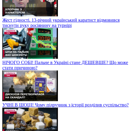
Жест гідності. 13-річний український каратист відмовився
тиснути руку росіянину на турнірі
НІЧОГО СОБІ! Пальне в Україні стане ДЕШЕВШЕ? Що може
стати причиною?
УЧНІ В ШОЦІ! Чому підручник з історії розділив суспільство?