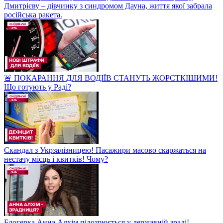
Дмитрієву – дівчинку з синдромом Дауна, життя якої забрала
російська ракета.
🚨 ПОКАРАННЯ ДЛЯ ВОДІЇВ СТАНУТЬ ЖОРСТКІШИМИ!
Що готують у Раді?
Скандал з Укрзалізницею! Пасажири масово скаржаться на
нестачу місць і квитків! Чому?
Блогерка Анна Алхім підозрюється у державній зраді!