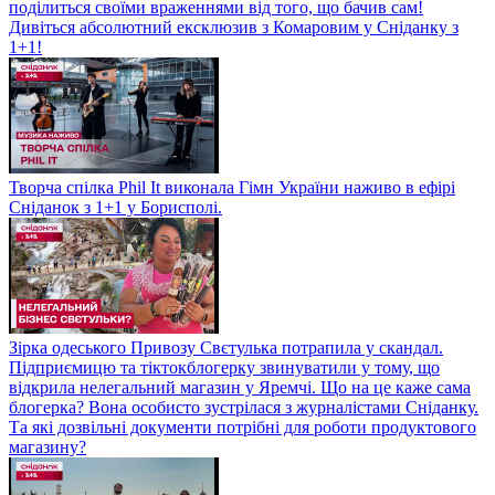
поділиться своїми враженнями від того, що бачив сам!
Дивіться абсолютний ексклюзив з Комаровим у Сніданку з
1+1!
Творча спілка Phil It виконала Гімн України наживо в ефірі
Сніданок з 1+1 у Борисполі.
Зірка одеського Привозу Свєтулька потрапила у скандал.
Підприємицю та тіктокблогерку звинуватили у тому, що
відкрила нелегальний магазин у Яремчі. Що на це каже сама
блогерка? Вона особисто зустрілася з журналістами Сніданку.
Та які дозвільні документи потрібні для роботи продуктового
магазину?