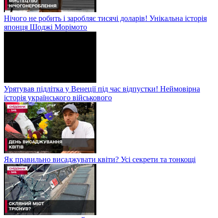
Нічого не робить і заробляє тисячі доларів! Унікальна історія
японця Шоджі Морімото
Урятував підлітка у Венеції під час відпустки! Неймовірна
історія українського військового
Як правильно висаджувати квіти? Усі секрети та тонкощі