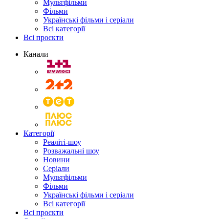
Мультфільми
Фільми
Українські фільми і серіали
Всі категорії
Всі проєкти
Канали
Категорії
Реаліті-шоу
Розважальні шоу
Новини
Серіали
Мультфільми
Фільми
Українські фільми і серіали
Всі категорії
Всі проєкти