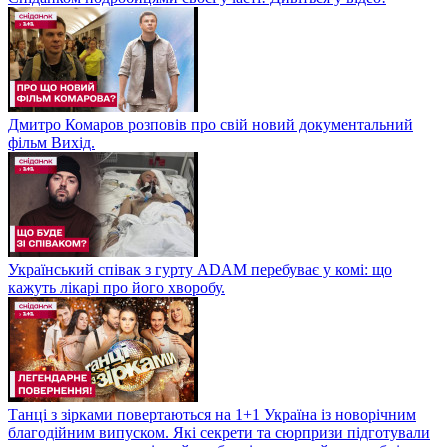
Дмитро Комаров розповів про свій новий документальний
фільм Вихід.
Український співак з гурту ADAM перебуває у комі: що
кажуть лікарі про його хворобу.
Танці з зірками повертаються на 1+1 Україна із новорічним
благодійним випуском. Які секрети та сюрпризи підготували