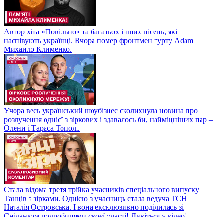
Автор хіта «Повільно» та багатьох інших пісень, які
наспівують українці. Вчора помер фронтмен гурту Adam
Михайло Клименко.
Учора весь український шоубізнес сколихнула новина про
розлучення однієї з зіркових і здавалось би, найміцніших пар –
Олени і Тараса Тополі.
Стала відома третя трійка учасників спеціального випуску
Танців з зірками. Однією з учасниць стала ведуча ТСН
Наталія Островська. І вона ексклюзивно поділилась зі
Сніданком подробицями своєї участі! Дивіться у відео!