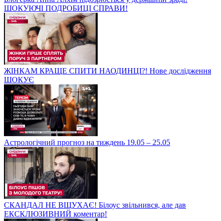
ШОКУЮЧІ ПОДРОБИЦІ СПРАВИ!
ЖІНКАМ КРАЩЕ СПИТИ НАОДИНЦІ?! Нове дослідження
ШОКУЄ
Астрологічний прогноз на тиждень 19.05 – 25.05
СКАНДАЛ НЕ ВЩУХАЄ! Білоус звільнився, але дав
ЕКСКЛЮЗИВНИЙ коментар!