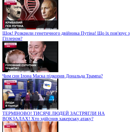
Шок! Розкрили генетичного двійника Путіна! Що їх пов'язує з
Гітлером?
Чим син Ілона Маска підкорив Дональда Трампа?
ТЕРМІНОВО! ТИСЯЧІ ЛЮДЕЙ ЗАСТРЯГЛИ НА
ВОКЗАЛАХ! Хто здійснив хакерську атаку?