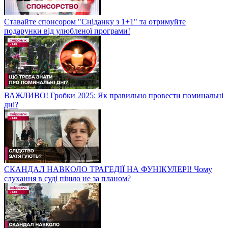
Ставайте спонсором "Сніданку з 1+1" та отримуйте
подарунки від улюбленої програми!
ВАЖЛИВО! Гробки 2025: Як правильно провести поминальні
дні?
СКАНДАЛ НАВКОЛО ТРАГЕДІЇ НА ФУНІКУЛЕРІ! Чому
слухання в суді пішло не за планом?