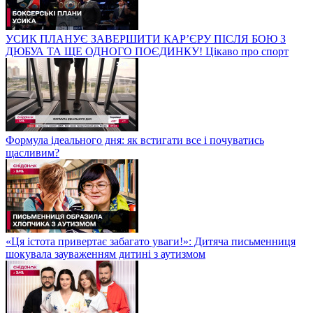
УСИК ПЛАНУЄ ЗАВЕРШИТИ КАР’ЄРУ ПІСЛЯ БОЮ З
ДЮБУА ТА ЩЕ ОДНОГО ПОЄДИНКУ! Цікаво про спорт
Формула ідеального дня: як встигати все і почуватись
щасливим?
«Ця істота привертає забагато уваги!»: Дитяча письменниця
шокувала зауваженням дитині з аутизмом