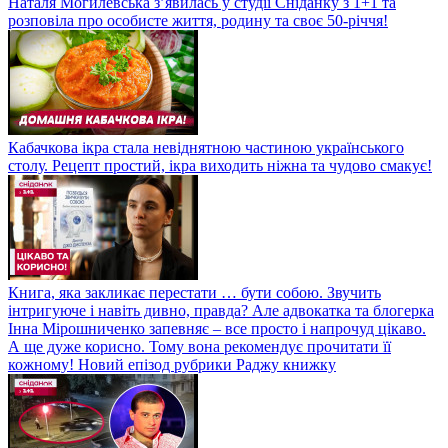
Наталя Могилевська з’явилась у студії Сніданку з 1+1 та
розповіла про особисте життя, родину та своє 50-річчя!
Кабачкова ікра стала невіднятною частиною українського
столу. Рецепт простий, ікра виходить ніжна та чудово смакує!
Книга, яка закликає перестати … бути собою. Звучить
інтригуюче і навіть дивно, правда? Але адвокатка та блогерка
Інна Мірошниченко запевняє – все просто і напрочуд цікаво.
А ще дуже корисно. Тому вона рекомендує прочитати її
кожному! Новий епізод рубрики Раджу книжку