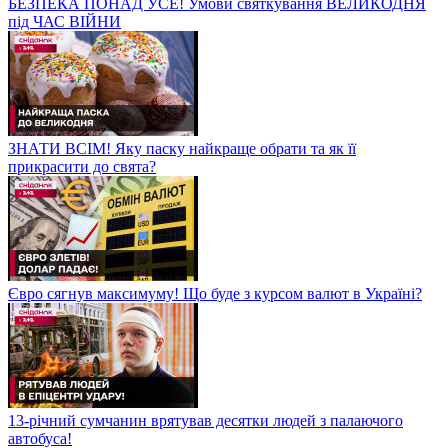
БЕЗПЕКА ПОНАД УСЕ! Умови святкування ВЕЛИКОДНЯ
під ЧАС ВІЙНИ
ЗНАТИ ВСІМ! Яку паску найкраще обрати та як її
прикрасити до свята?
Євро сягнув максимуму! Що буде з курсом валют в Україні?
13-річний сумчанин врятував десятки людей з палаючого
автобуса!