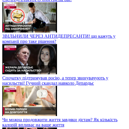
ЗВІЛЬНИЛИ ЧЕРЕЗ АНТИДЕПРЕСАНТИ! що кажуть у
компанії про таке рішення?
Спочатку підтримував росію, а тепер звинувачують у
насильстві! Гучний скандал навколо Депардьє
Чи можна продовжити життя завдяки дієтам? Як кількість
калорій впливає на ваше життя