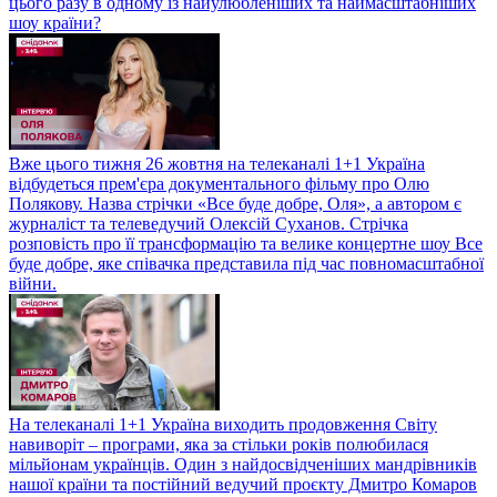
цього разу в одному із найулюбленіших та наймасштабніших
шоу країни?
Вже цього тижня 26 жовтня на телеканалі 1+1 Україна
відбудеться прем'єра документального фільму про Олю
Полякову. Назва стрічки «Все буде добре, Оля», а автором є
журналіст та телеведучий Олексій Суханов. Стрічка
розповість про її трансформацію та велике концертне шоу Все
буде добре, яке співачка представила під час повномасштабної
війни.
На телеканалі 1+1 Україна виходить продовження Світу
навиворіт – програми, яка за стільки років полюбилася
мільйонам українців. Один з найдосвідченіших мандрівників
нашої країни та постійний ведучий проєкту Дмитро Комаров