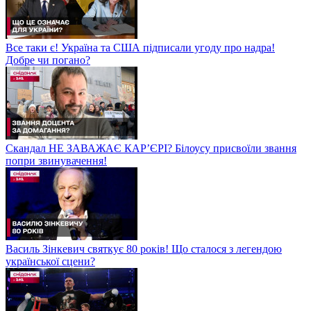
Все таки є! Україна та США підписали угоду про надра!
Добре чи погано?
Скандал НЕ ЗАВАЖАЄ КАР’ЄРІ? Білоусу присвоїли звання
попри звинувачення!
Василь Зінкевич святкує 80 років! Що сталося з легендою
української сцени?