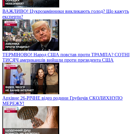
ВАЖЛИВО! Цукрозамінники викликають голод? Що кажуть
експерти?
ТЕРМІНОВО! Народ США повстав проти ТРАМПА? СОТНІ
ТИСЯЧ американців вийшли проти президента США
Архівне 26-РІЧНЕ відео родини Грубичів СКОЛИХНУЛО
МЕРЕЖУ!