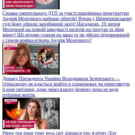
Справа смертельного ДТП за участі працівника прокуратури
Андрія Молочного набирає обертів! Вчора у Шевченківському
суді йому обрали запобіжний захід! Нагадаємо, 19 липня
Молочний на повній швидкості вилетів на тротуар та збив
жінку! Що відомо станом на зараз та чи дійсно підозрюваний
є сином коміка-втікача Андрія Молочного?
Доньку Президента України Володимира Зеленського —
Олександру не вдасться знайти в соцмережах чи переглянути
її нові світлини, адже через власну безпеку вона не веде
публічне життя.
Рівно три роки тому весь світ дізнався про 4-річну Лізу