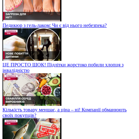
Педикюр з гель-лаком: Чи є від нього небезпека?
ЦЕ ПРОСТО ШОК! Підлітки жорстоко побили хлопця з
інвалідністю
Кількість товару меншає, а ціна – ні! Компанії обманюють
своїх покупців?