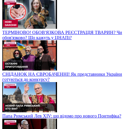
ТЕРМІНОВО! ОБОВ'ЯЗКОВА РЕЄСТРАЦІЯ ТВАРИН? Чи
обов'язково? Що кажуть у ЦНАПі?
СНІДАНОК НА ЄВРОБАЧЕННІ! Як представники України
готуються до конкурсу?
Папа Римський Лев XIV: що відомо про нового Понтифіка?