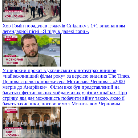
Хор Гомін порадував глядачів Сніданку з 1+1 виконанням
легендарної пісні «Я піду в далекі гори».
У широкий прокат в українських кінотеатрах вийшов
«найважливіший фільм року» за версією видання The Times.
Це нова стрічка кінорежисера Мстислава Чернова - «2000
метрів до Андріївки». Фільм вже був представлений на
багатьох фестивальних майданчиках у різних країнах. Про
стрічку, яка дає можливість побачити війну такою, якою її
бачать захисники, поговоримо з Мстиславом Черновим.