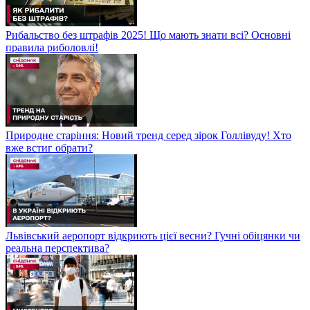
Рибальство без штрафів 2025! Що мають знати всі? Основні
правила риболовлі!
Природне старіння: Новий тренд серед зірок Голлівуду! Хто
вже встиг обрати?
Львівський аеропорт відкриють цієї весни? Гучні обіцянки чи
реальна перспектива?