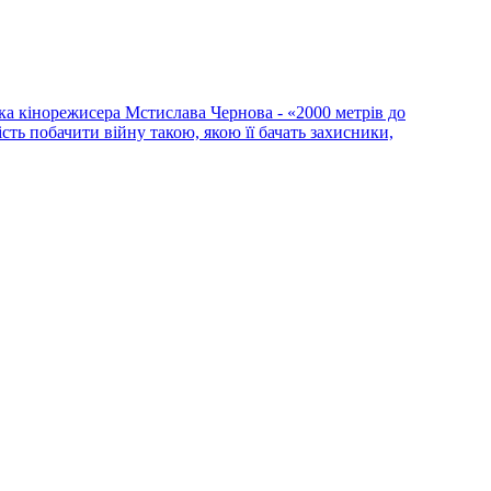
ка кінорежисера Мстислава Чернова - «2000 метрів до
сть побачити війну такою, якою її бачать захисники,