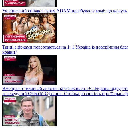
Український співак з гурту ADAM перебуває у комі: що кажуть л
Танці з зірками повертаються на 1+1 Україна із новорічним бл
країни?
Вже цього тижня 26 жовтня на телеканалі 1+1 Україна відбудеть
телеведучий Олексій Суханов. Стрічка розповість про її трансф