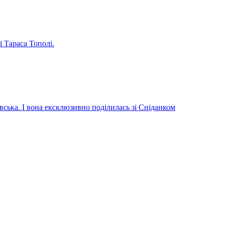
і Тараса Тополі.
вська. І вона ексклюзивно поділилась зі Сніданком