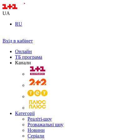
UA
RU
Вхід в кабінет
Онлайн
ТБ програма
Канали
Категорії
Реаліті-шоу
Розважальні шоу
Новини
Серіали