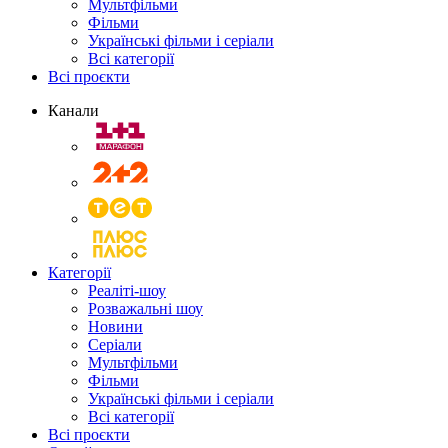
Мультфільми
Фільми
Українські фільми і серіали
Всі категорії
Всі проєкти
Канали
Категорії
Реаліті-шоу
Розважальні шоу
Новини
Серіали
Мультфільми
Фільми
Українські фільми і серіали
Всі категорії
Всі проєкти