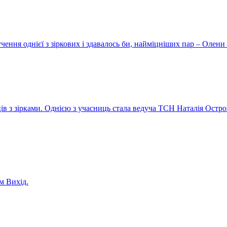
ення однієї з зіркових і здавалось би, найміцніших пар – Олени 
ів з зірками. Однією з учасниць стала ведуча ТСН Наталія Остро
м Вихід.