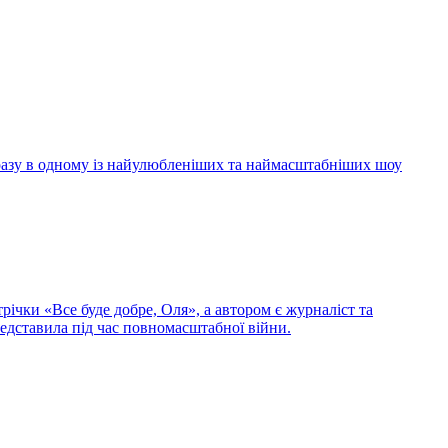
 разу в одному із найулюбленіших та наймасштабніших шоу
ічки «Все буде добре, Оля», а автором є журналіст та
редставила під час повномасштабної війни.