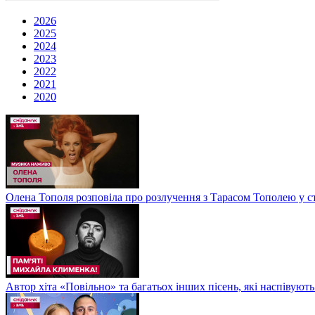
2026
2025
2024
2023
2022
2021
2020
Олена Тополя розповіла про розлучення з Тарасом Тополею у ст
Автор хіта «Повільно» та багатьох інших пісень, які наспіву