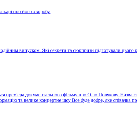
ікарі про його хворобу.
агодійним випуском. Які секрети та сюрпризи підготували цього
ся прем'єра документального фільму про Олю Полякову. Назва стр
ормацію та велике концертне шоу Все буде добре, яке співачка п