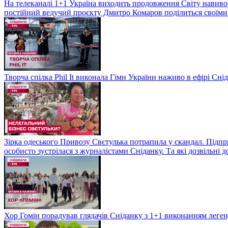
На телеканалі 1+1 Україна виходить продовження Світу навивор
постійний ведучий проєкту Дмитро Комаров поділиться своїми 
Творча спілка Phil It виконала Гімн України наживо в ефірі Сні
Зірка одеського Привозу Свєтулька потрапила у скандал. Підпр
особисто зустрілася з журналістами Сніданку. Та які дозвільні
Хор Гомін порадував глядачів Сніданку з 1+1 виконанням легенд