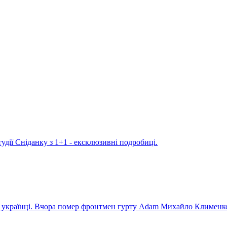
удії Сніданку з 1+1 - ексклюзивні подробиці.
ють українці. Вчора помер фронтмен гурту Adam Михайло Клименк