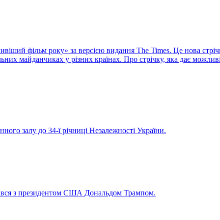
віший фільм року» за версією видання The Times. Це нова стріч
них майданчиках у різних країнах. Про стрічку, яка дає можливі
нного залу до 34-ї річниці Незалежності України.
рівся з президентом США Дональдом Трампом.