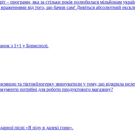
іт – програми, яка за стільки років полюбилася мільйонам украї
враженнями від того, що бачив сам! Дивіться абсолютний екскл
данок з 1+1 у Борисполі.
иємицю та тіктокблогерку звинуватили у тому, що відкрила неле
 документи потрібні для роботи продуктового магазину?
арної пісні «Я піду в далекі гори».