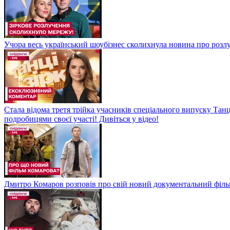
Учора весь український шоубізнес сколихнула новина про розлуч
Стала відома третя трійка учасників спеціального випуску Танц
подробицями своєї участі! Дивіться у відео!
Дмитро Комаров розповів про свій новий документальний філь