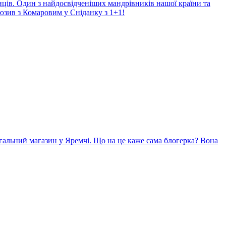
нців. Один з найдосвідченіших мандрівників нашої країни та
юзив з Комаровим у Сніданку з 1+1!
гальний магазин у Яремчі. Що на це каже сама блогерка? Вона