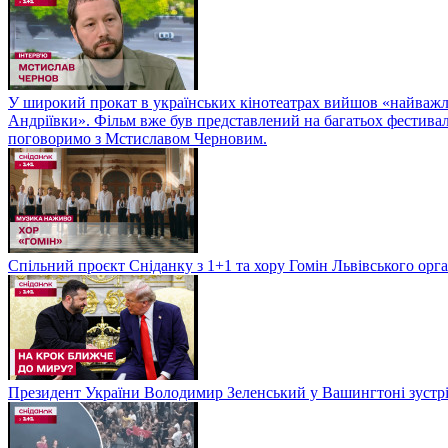
У широкий прокат в українських кінотеатрах вийшов «найважли
Андріївки». Фільм вже був представлений на багатьох фестиваль
поговоримо з Мстиславом Черновим.
Спільний проєкт Сніданку з 1+1 та хору Гомін Львівського орга
Президент України Володимир Зеленський у Вашингтоні зуст