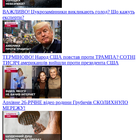
ВАЖЛИВО! Цукрозамінники викликають голод? Що кажуть
експерти?
ТЕРМІНОВО! Народ США повстав проти ТРАМПА? СОТНІ
ТИСЯЧ американців вийшли проти президента США
Архівне 26-РІЧНЕ відео родини Грубичів СКОЛИХНУЛО
МЕРЕЖУ!