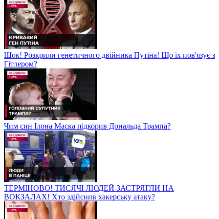
Шок! Розкрили генетичного двійника Путіна! Що їх пов'язує з
Гітлером?
Чим син Ілона Маска підкорив Дональда Трампа?
ТЕРМІНОВО! ТИСЯЧІ ЛЮДЕЙ ЗАСТРЯГЛИ НА
ВОКЗАЛАХ! Хто здійснив хакерську атаку?