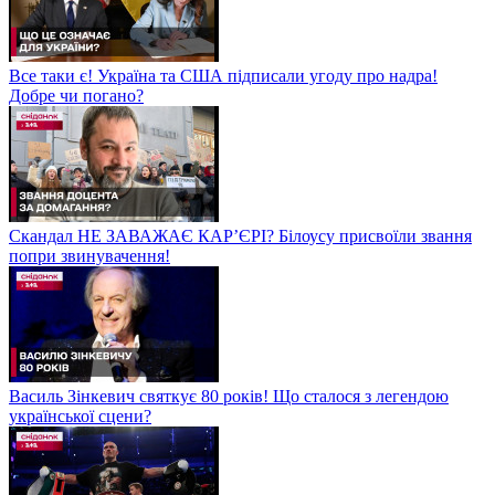
Все таки є! Україна та США підписали угоду про надра!
Добре чи погано?
Скандал НЕ ЗАВАЖАЄ КАР’ЄРІ? Білоусу присвоїли звання
попри звинувачення!
Василь Зінкевич святкує 80 років! Що сталося з легендою
української сцени?