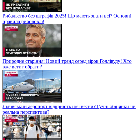
Рибальство без штрафів 2025! Що мають знати всі? Основні
правила риболовлі!
Природне старіння: Новий тренд серед зірок Голлівуду! Хто
вже встиг обрати?
Львівський аеропорт відкриють цієї весни? Гучні обіцянки чи
реальна перспектива?