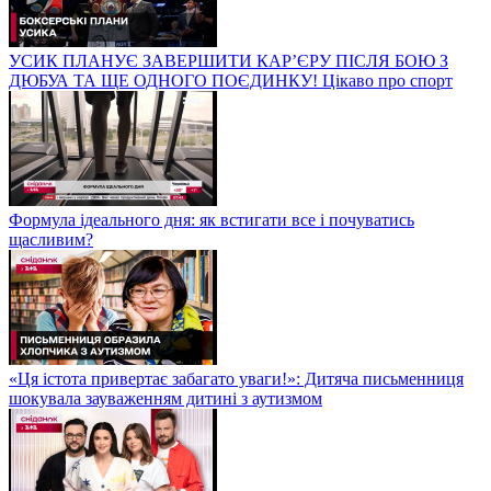
УСИК ПЛАНУЄ ЗАВЕРШИТИ КАР’ЄРУ ПІСЛЯ БОЮ З
ДЮБУА ТА ЩЕ ОДНОГО ПОЄДИНКУ! Цікаво про спорт
Формула ідеального дня: як встигати все і почуватись
щасливим?
«Ця істота привертає забагато уваги!»: Дитяча письменниця
шокувала зауваженням дитині з аутизмом