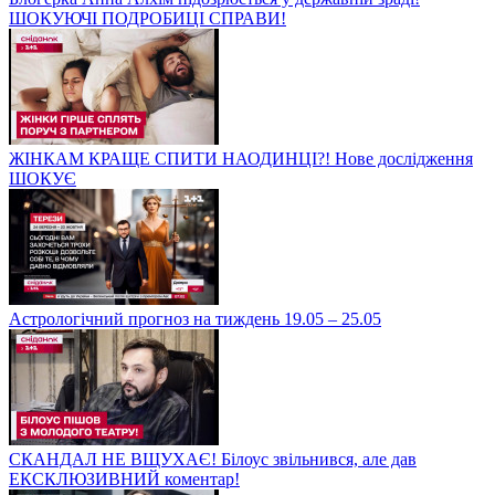
ШОКУЮЧІ ПОДРОБИЦІ СПРАВИ!
ЖІНКАМ КРАЩЕ СПИТИ НАОДИНЦІ?! Нове дослідження
ШОКУЄ
Астрологічний прогноз на тиждень 19.05 – 25.05
СКАНДАЛ НЕ ВЩУХАЄ! Білоус звільнився, але дав
ЕКСКЛЮЗИВНИЙ коментар!