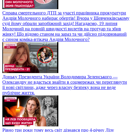
Справа смертельного ДТП за участі працівника прокуратури
Андрія Молочного набирає обертів! Вчора у Шевченківському
суді йому обрали запобіжний захід! Нагадаємо, 19 липня
Молочний на повній швидкості вилетів на тротуар та збив
жінку! Що відомо станом на зараз та чи дійсно підозрюваний
є сином коміка-втікача Андрія Молочного?
Доньку Президента України Володимира Зеленського —
Олександру не вдасться знайти в соцмережах чи переглянути
її нові світлини, адже через власну безпеку вона не веде
публічне життя.
Рівно три роки тому весь світ дізнався про 4-річну Лізу