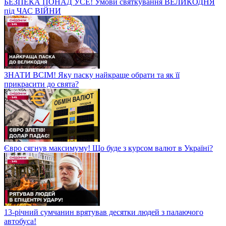
БЕЗПЕКА ПОНАД УСЕ! Умови святкування ВЕЛИКОДНЯ
під ЧАС ВІЙНИ
ЗНАТИ ВСІМ! Яку паску найкраще обрати та як її
прикрасити до свята?
Євро сягнув максимуму! Що буде з курсом валют в Україні?
13-річний сумчанин врятував десятки людей з палаючого
автобуса!