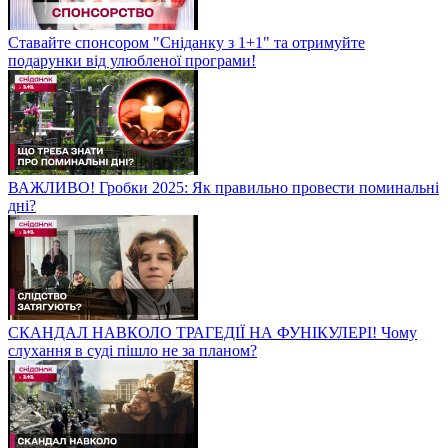
Ставайте спонсором "Сніданку з 1+1" та отримуйте
подарунки від улюбленої програми!
ВАЖЛИВО! Гробки 2025: Як правильно провести поминальні
дні?
СКАНДАЛ НАВКОЛО ТРАГЕДІЇ НА ФУНІКУЛЕРІ! Чому
слухання в суді пішло не за планом?