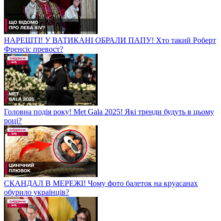
НАРЕШТІ! У ВАТИКАНІ ОБРАЛИ ПАПУ! Хто такий Роберт
Френсіс превост?
Головна подія року! Met Gala 2025! Які тренди будуть в цьому
році?
СКАНДАЛ В МЕРЕЖІ! Чому фото балеток на круасанах
обурило українців?