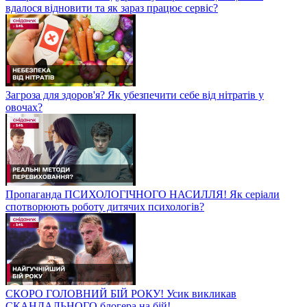
вдалося відновити та як зараз працює сервіс?
Загроза для здоров'я? Як убезпечити себе від нітратів у
овочах?
Пропаганда ПСИХОЛОГІЧНОГО НАСИЛЛЯ! Як серіали
спотворюють роботу дитячих психологів?
СКОРО ГОЛОВНИЙ БІЙ РОКУ! Усик викликав
СКАНДАЛЬНОГО блогера на бій!