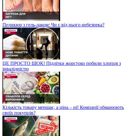
Педикюр з гель-лаком: Чи є від нього небезпека?
ЦЕ ПРОСТО ШОК! Підлітки жорстоко побили хлопця з
інвалідністю
Кількість товару меншає, а ціна – ні! Компанії обманюють
своїх покупців?