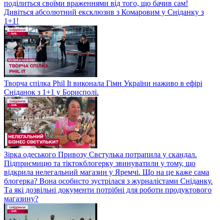
поділиться своїми враженнями від того, що бачив сам!
Дивіться абсолютний ексклюзив з Комаровим у Сніданку з
1+1!
Творча спілка Phil It виконала Гімн України наживо в ефірі
Сніданок з 1+1 у Борисполі.
Зірка одеського Привозу Свєтулька потрапила у скандал.
Підприємицю та тіктокблогерку звинуватили у тому, що
відкрила нелегальний магазин у Яремчі. Що на це каже сама
блогерка? Вона особисто зустрілася з журналістами Сніданку.
Та які дозвільні документи потрібні для роботи продуктового
магазину?