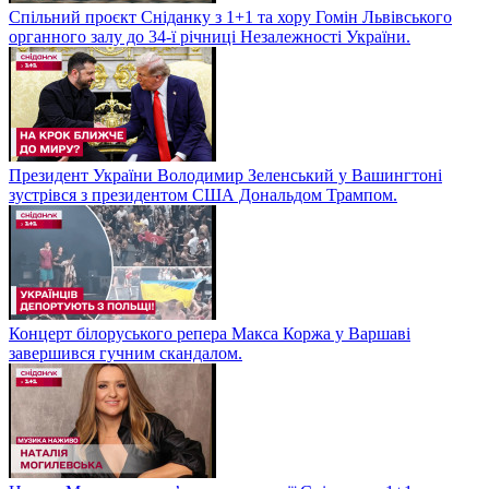
Спільний проєкт Сніданку з 1+1 та хору Гомін Львівського
органного залу до 34-ї річниці Незалежності України.
Президент України Володимир Зеленський у Вашингтоні
зустрівся з президентом США Дональдом Трампом.
Концерт білоруського репера Макса Коржа у Варшаві
завершився гучним скандалом.