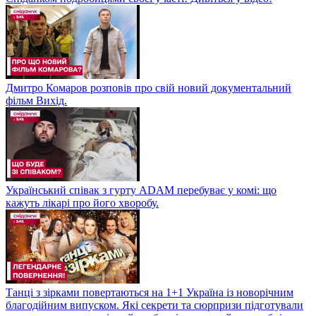
Дмитро Комаров розповів про свій новий документальний
фільм Вихід.
Український співак з гурту ADAM перебуває у комі: що
кажуть лікарі про його хворобу.
Танці з зірками повертаються на 1+1 Україна із новорічним
благодійним випуском. Які секрети та сюрпризи підготували