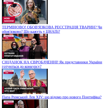
ТЕРМІНОВО! ОБОВ'ЯЗКОВА РЕЄСТРАЦІЯ ТВАРИН? Чи
обов'язково? Що кажуть у ЦНАПі?
СНІДАНОК НА ЄВРОБАЧЕННІ! Як представники України
готуються до конкурсу?
Папа Римський Лев XIV: що відомо про нового Понтифіка?