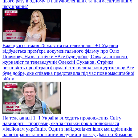
цього разу в одному із найулюбленіших та наймасштабніших
шоу країни?
Вже цього тижня 26 жовтня на телеканалі 1+1 Україна
відбудеться прем'єра документального фільму про Олю
Полякову. Назва стрічки «Все буде добре, Оля», а автором є
журналіст та телеведучий Олексій Суханов. Стрічка
розповість про її трансформацію та велике концертне шоу Все
буде добре, яке співачка представила під час повномасштабної
війни.
На телеканалі 1+1 Україна виходить продовження Світу
навиворіт – програми, яка за стільки років полюбилася
мільйонам українців. Один з найдосвідченіших мандрівників
нашої країни та постійний ведучий проєкту Дмитро Комаров