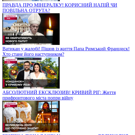
ПРАВДА ПРО МІНЕРАЛКУ! КОРИСНИЙ НАПІЙ ЧИ
ПОВІЛЬНА ОТРУТА?
Ватикан у жалобі! Пішов із життя Папа Римський Франциск!
Хто стане його наступником?
АБСОЛЮТНИЙ ЕКСКЛЮЗИВ! КРИВИЙ РІГ: Життя
прифронтового міста попри війну