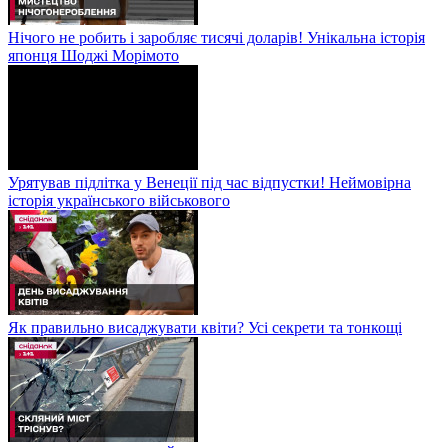
Нічого не робить і заробляє тисячі доларів! Унікальна історія
японця Шоджі Морімото
Урятував підлітка у Венеції під час відпустки! Неймовірна
історія українського військового
Як правильно висаджувати квіти? Усі секрети та тонкощі