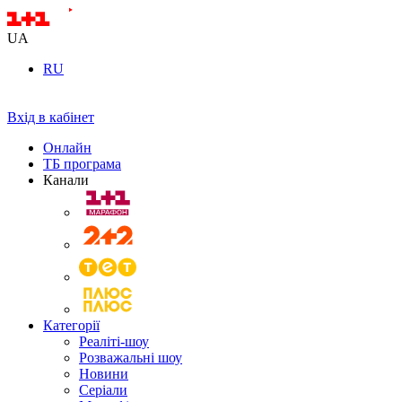
UA
RU
Вхід в кабінет
Онлайн
ТБ програма
Канали
Категорії
Реаліті-шоу
Розважальні шоу
Новини
Серіали