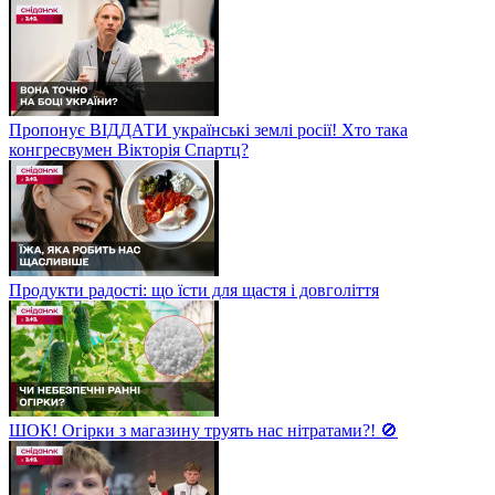
Пропонує ВІДДАТИ українські землі росії! Хто така
конгресвумен Вікторія Спартц?
Продукти радості: що їсти для щастя і довголіття
ШОК! Огірки з магазину труять нас нітратами?! 🚫