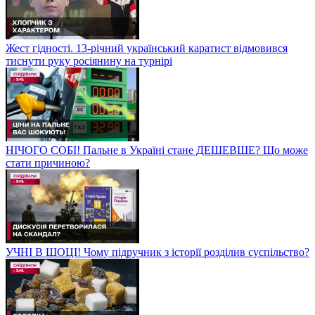
Жест гідності. 13-річний український каратист відмовився
тиснути руку росіянину на турнірі
НІЧОГО СОБІ! Пальне в Україні стане ДЕШЕВШЕ? Що може
стати причиною?
УЧНІ В ШОЦІ! Чому підручник з історії розділив суспільство?