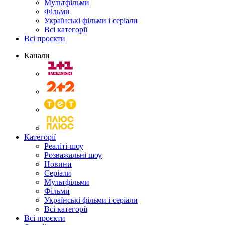
Мультфільми
Фільми
Українські фільми і серіали
Всі категорії
Всі проєкти
Канали
Категорії
Реаліті-шоу
Розважальні шоу
Новини
Серіали
Мультфільми
Фільми
Українські фільми і серіали
Всі категорії
Всі проєкти