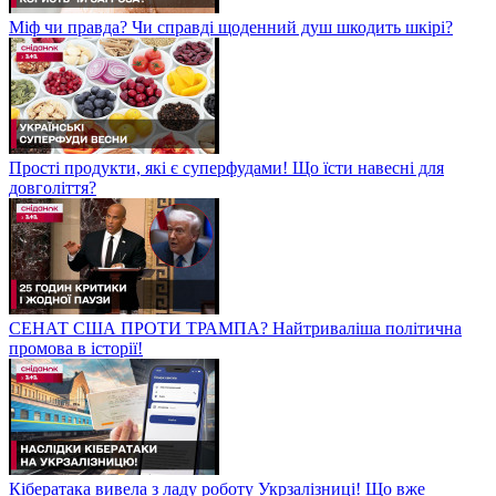
Міф чи правда? Чи справді щоденний душ шкодить шкірі?
Прості продукти, які є суперфудами! Що їсти навесні для
довголіття?
СЕНАТ США ПРОТИ ТРАМПА? Найтриваліша політична
промова в історії!
Кібератака вивела з ладу роботу Укрзалізниці! Що вже