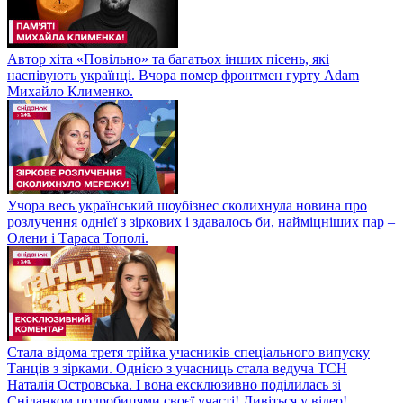
Автор хіта «Повільно» та багатьох інших пісень, які
наспівують українці. Вчора помер фронтмен гурту Adam
Михайло Клименко.
Учора весь український шоубізнес сколихнула новина про
розлучення однієї з зіркових і здавалось би, найміцніших пар –
Олени і Тараса Тополі.
Стала відома третя трійка учасників спеціального випуску
Танців з зірками. Однією з учасниць стала ведуча ТСН
Наталія Островська. І вона ексклюзивно поділилась зі
Сніданком подробицями своєї участі! Дивіться у відео!