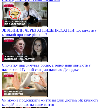
ЗВІЛЬНИЛИ ЧЕРЕЗ АНТИДЕПРЕСАНТИ! що кажуть у
компанії про таке рішення?
Спочатку підтримував росію, а тепер звинувачують у
насильстві! Гучний скандал навколо Депардьє
Чи можна продовжити життя завдяки дієтам? Як кількість
калорій впливає на ваше життя