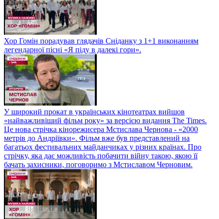
Хор Гомін порадував глядачів Сніданку з 1+1 виконанням
легендарної пісні «Я піду в далекі гори».
У широкий прокат в українських кінотеатрах вийшов
«найважливіший фільм року» за версією видання The Times.
Це нова стрічка кінорежисера Мстислава Чернова - «2000
метрів до Андріївки». Фільм вже був представлений на
багатьох фестивальних майданчиках у різних країнах. Про
стрічку, яка дає можливість побачити війну такою, якою її
бачать захисники, поговоримо з Мстиславом Черновим.