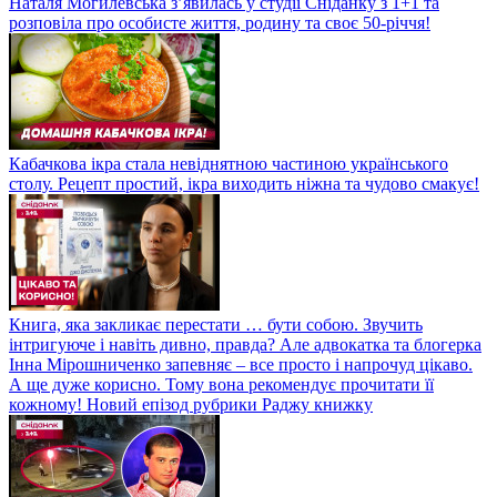
Наталя Могилевська з’явилась у студії Сніданку з 1+1 та
розповіла про особисте життя, родину та своє 50-річчя!
Кабачкова ікра стала невіднятною частиною українського
столу. Рецепт простий, ікра виходить ніжна та чудово смакує!
Книга, яка закликає перестати … бути собою. Звучить
інтригуюче і навіть дивно, правда? Але адвокатка та блогерка
Інна Мірошниченко запевняє – все просто і напрочуд цікаво.
А ще дуже корисно. Тому вона рекомендує прочитати її
кожному! Новий епізод рубрики Раджу книжку