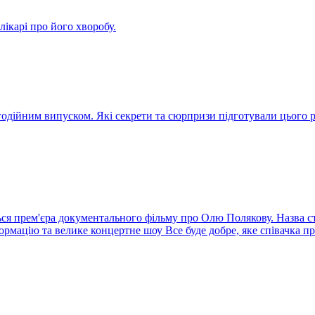
ікарі про його хворобу.
агодійним випуском. Які секрети та сюрпризи підготували цього
ся прем'єра документального фільму про Олю Полякову. Назва стр
ормацію та велике концертне шоу Все буде добре, яке співачка п