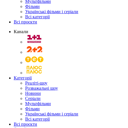
Мультфільми
Фільми
Українські фільми і серіали
Всі категорії
Всі проєкти
Канали
Категорії
Реаліті-шоу
Розважальні шоу
Новини
Серіали
Мультфільми
Фільми
Українські фільми і серіали
Всі категорії
Всі проєкти