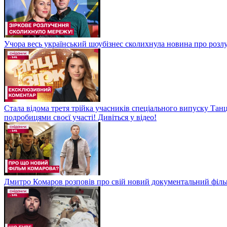
Учора весь український шоубізнес сколихнула новина про розлуч
Стала відома третя трійка учасників спеціального випуску Танц
подробицями своєї участі! Дивіться у відео!
Дмитро Комаров розповів про свій новий документальний філь