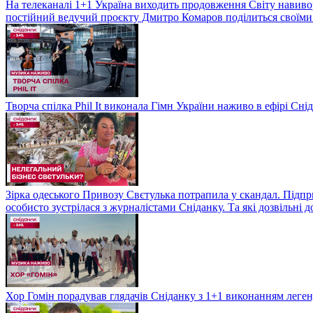
На телеканалі 1+1 Україна виходить продовження Світу навивор
постійний ведучий проєкту Дмитро Комаров поділиться своїми 
Творча спілка Phil It виконала Гімн України наживо в ефірі Сні
Зірка одеського Привозу Свєтулька потрапила у скандал. Підпр
особисто зустрілася з журналістами Сніданку. Та які дозвільні
Хор Гомін порадував глядачів Сніданку з 1+1 виконанням легенд