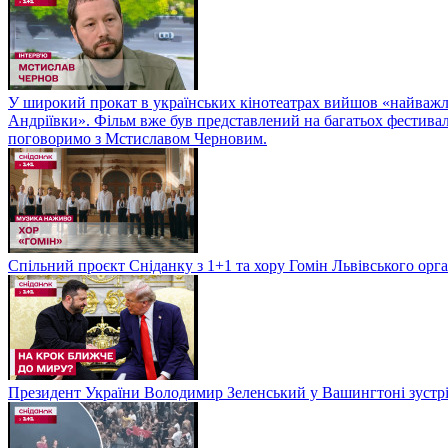
У широкий прокат в українських кінотеатрах вийшов «найважли
Андріївки». Фільм вже був представлений на багатьох фестиваль
поговоримо з Мстиславом Черновим.
Спільний проєкт Сніданку з 1+1 та хору Гомін Львівського орга
Президент України Володимир Зеленський у Вашингтоні зуст