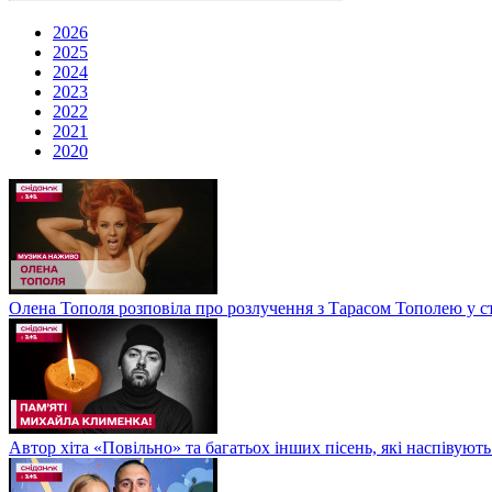
2026
2025
2024
2023
2022
2021
2020
Олена Тополя розповіла про розлучення з Тарасом Тополею у ст
Автор хіта «Повільно» та багатьох інших пісень, які наспіву