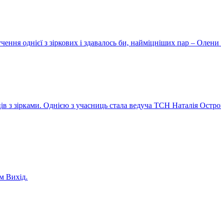
ення однієї з зіркових і здавалось би, найміцніших пар – Олени 
ів з зірками. Однією з учасниць стала ведуча ТСН Наталія Остро
м Вихід.