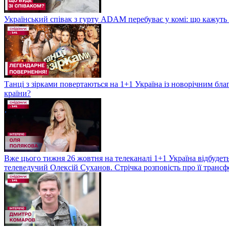
Український співак з гурту ADAM перебуває у комі: що кажуть л
Танці з зірками повертаються на 1+1 Україна із новорічним бл
країни?
Вже цього тижня 26 жовтня на телеканалі 1+1 Україна відбудеть
телеведучий Олексій Суханов. Стрічка розповість про її трансф