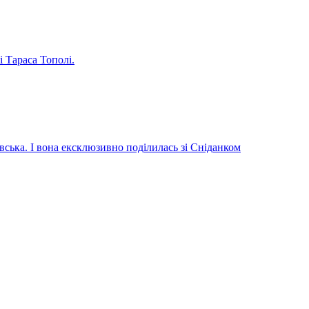
і Тараса Тополі.
вська. І вона ексклюзивно поділилась зі Сніданком