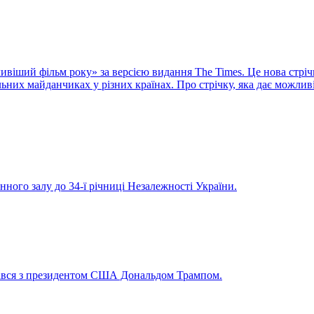
віший фільм року» за версією видання The Times. Це нова стріч
них майданчиках у різних країнах. Про стрічку, яка дає можливі
нного залу до 34-ї річниці Незалежності України.
рівся з президентом США Дональдом Трампом.