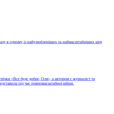
 разу в одному із найулюбленіших та наймасштабніших шоу
ічки «Все буде добре, Оля», а автором є журналіст та
редставила під час повномасштабної війни.