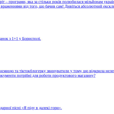
іт – програми, яка за стільки років полюбилася мільйонам украї
враженнями від того, що бачив сам! Дивіться абсолютний екскл
данок з 1+1 у Борисполі.
иємицю та тіктокблогерку звинуватили у тому, що відкрила неле
 документи потрібні для роботи продуктового магазину?
арної пісні «Я піду в далекі гори».