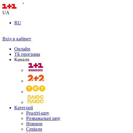
UA
RU
Вхід в кабінет
Онлайн
ТБ програма
Канали
Категорії
Реаліті-шоу
Розважальні шоу
Новини
Серіали