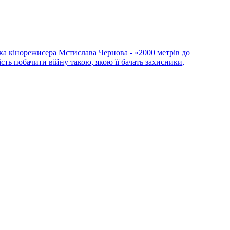
ка кінорежисера Мстислава Чернова - «2000 метрів до
сть побачити війну такою, якою її бачать захисники,