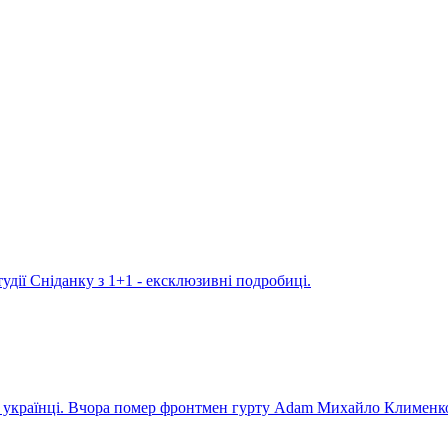
удії Сніданку з 1+1 - ексклюзивні подробиці.
ють українці. Вчора помер фронтмен гурту Adam Михайло Клименк