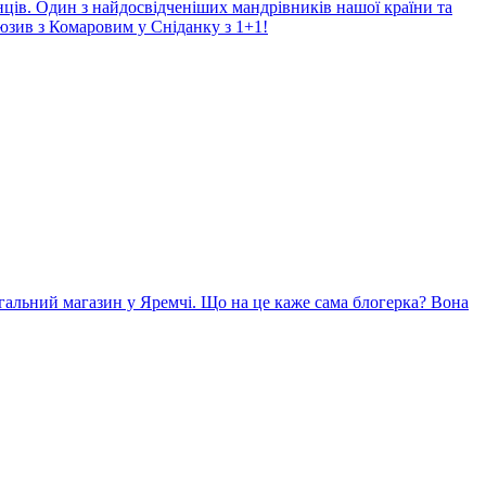
нців. Один з найдосвідченіших мандрівників нашої країни та
юзив з Комаровим у Сніданку з 1+1!
гальний магазин у Яремчі. Що на це каже сама блогерка? Вона