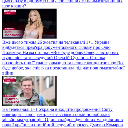
цього разу в одному із найулюбленіших та наймасштабніших
шоу країни?
Вже цього тижня 26 жовтня на телеканалі 1+1 Україна
відбудеться прем'єра документального фільму про Олю
Полякову. Назва стрічки «Все буде добре, Оля», а автором є
журналіст та телеведучий Олексій Суханов. Стрічка
розповість про її трансформацію та велике концертне шоу Все
буде добре, яке співачка представила під час повномасштабної
війни.
На телеканалі 1+1 Україна виходить продовження Світу
навиворіт – програми, яка за стільки років полюбилася
мільйонам українців. Один з найдосвідченіших мандрівників
нашої країни та постійний ведучий проєкту Дмитро Комаров