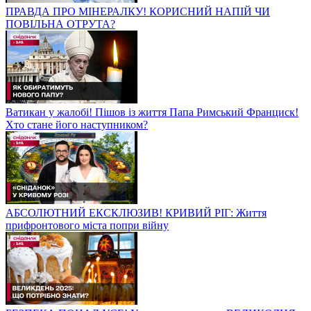
ПРАВДА ПРО МІНЕРАЛКУ! КОРИСНИЙ НАПІЙ ЧИ
ПОВІЛЬНА ОТРУТА?
Ватикан у жалобі! Пішов із життя Папа Римський Франциск!
Хто стане його наступником?
АБСОЛЮТНИЙ ЕКСКЛЮЗИВ! КРИВИЙ РІГ: Життя
прифронтового міста попри війну