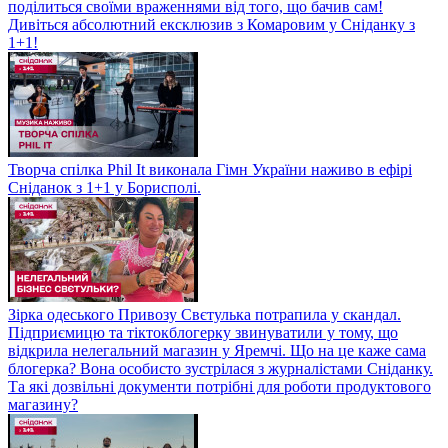
поділиться своїми враженнями від того, що бачив сам!
Дивіться абсолютний ексклюзив з Комаровим у Сніданку з
1+1!
Творча спілка Phil It виконала Гімн України наживо в ефірі
Сніданок з 1+1 у Борисполі.
Зірка одеського Привозу Свєтулька потрапила у скандал.
Підприємицю та тіктокблогерку звинуватили у тому, що
відкрила нелегальний магазин у Яремчі. Що на це каже сама
блогерка? Вона особисто зустрілася з журналістами Сніданку.
Та які дозвільні документи потрібні для роботи продуктового
магазину?