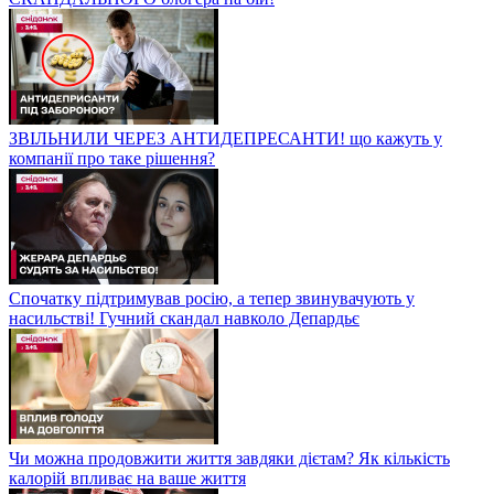
ЗВІЛЬНИЛИ ЧЕРЕЗ АНТИДЕПРЕСАНТИ! що кажуть у
компанії про таке рішення?
Спочатку підтримував росію, а тепер звинувачують у
насильстві! Гучний скандал навколо Депардьє
Чи можна продовжити життя завдяки дієтам? Як кількість
калорій впливає на ваше життя