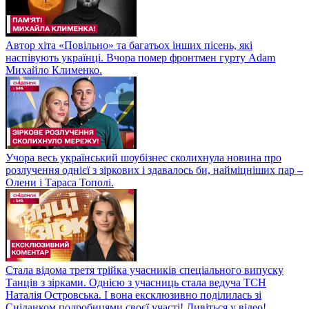
Автор хіта «Повільно» та багатьох інших пісень, які
наспівують українці. Вчора помер фронтмен гурту Adam
Михайло Клименко.
Учора весь український шоубізнес сколихнула новина про
розлучення однієї з зіркових і здавалось би, найміцніших пар –
Олени і Тараса Тополі.
Стала відома третя трійка учасників спеціального випуску
Танців з зірками. Однією з учасниць стала ведуча ТСН
Наталія Островська. І вона ексклюзивно поділилась зі
Сніданком подробицями своєї участі! Дивіться у відео!