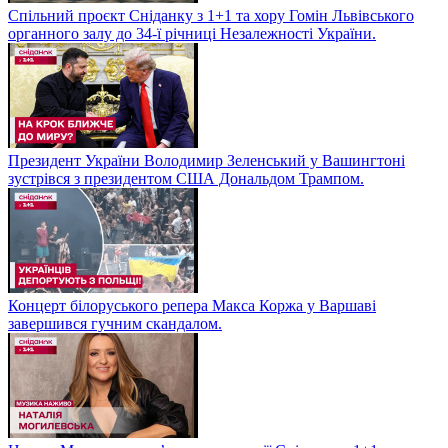
Спільний проєкт Сніданку з 1+1 та хору Гомін Львівського
органного залу до 34-ї річниці Незалежності України.
Президент України Володимир Зеленський у Вашингтоні
зустрівся з президентом США Дональдом Трампом.
Концерт білоруського репера Макса Коржа у Варшаві
завершився гучним скандалом.