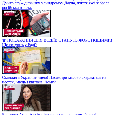
Дмитрієву – дівчинку з синдромом Дауна, життя якої забрала
російська ракета.
🚨 ПОКАРАННЯ ДЛЯ ВОДІЇВ СТАНУТЬ ЖОРСТКІШИМИ!
Що готують у Раді?
Скандал з Укрзалізницею! Пасажири масово скаржаться на
нестачу місць і квитків! Чому?
Блогерка Анна Алхім підозрюється у державній зраді!