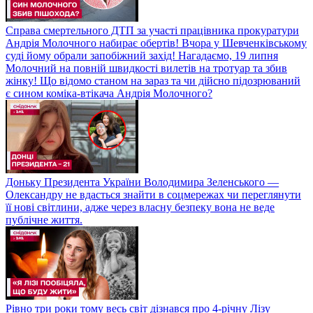
Справа смертельного ДТП за участі працівника прокуратури
Андрія Молочного набирає обертів! Вчора у Шевченківському
суді йому обрали запобіжний захід! Нагадаємо, 19 липня
Молочний на повній швидкості вилетів на тротуар та збив
жінку! Що відомо станом на зараз та чи дійсно підозрюваний
є сином коміка-втікача Андрія Молочного?
Доньку Президента України Володимира Зеленського —
Олександру не вдасться знайти в соцмережах чи переглянути
її нові світлини, адже через власну безпеку вона не веде
публічне життя.
Рівно три роки тому весь світ дізнався про 4-річну Лізу