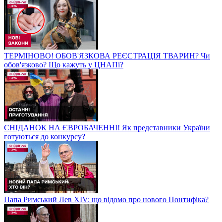
ТЕРМІНОВО! ОБОВ'ЯЗКОВА РЕЄСТРАЦІЯ ТВАРИН? Чи
обов'язково? Що кажуть у ЦНАПі?
СНІДАНОК НА ЄВРОБАЧЕННІ! Як представники України
готуються до конкурсу?
Папа Римський Лев XIV: що відомо про нового Понтифіка?