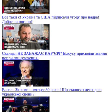
Все таки є! Україна та США підписали угоду про надра!
Добре чи погано?
Скандал НЕ ЗАВАЖАЄ КАР’ЄРІ? Білоусу присвоїли звання
попри звинувачення!
Василь Зінкевич святкує 80 років! Що сталося з легендою
української сцени?