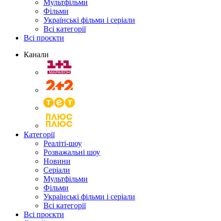
Мультфільми
Фільми
Українські фільми і серіали
Всі категорії
Всі проєкти
Канали
Категорії
Реаліті-шоу
Розважальні шоу
Новини
Серіали
Мультфільми
Фільми
Українські фільми і серіали
Всі категорії
Всі проєкти