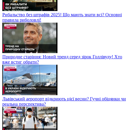
Рибальство без штрафів 2025! Що мають знати всі? Основні
правила риболовлі!
Природне старіння: Новий тренд серед зірок Голлівуду! Хто
вже встиг обрати?
Львівський аеропорт відкриють цієї весни? Гучні обіцянки чи
реальна перспектива?