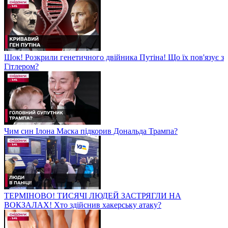
Шок! Розкрили генетичного двійника Путіна! Що їх пов'язує з
Гітлером?
Чим син Ілона Маска підкорив Дональда Трампа?
ТЕРМІНОВО! ТИСЯЧІ ЛЮДЕЙ ЗАСТРЯГЛИ НА
ВОКЗАЛАХ! Хто здійснив хакерську атаку?