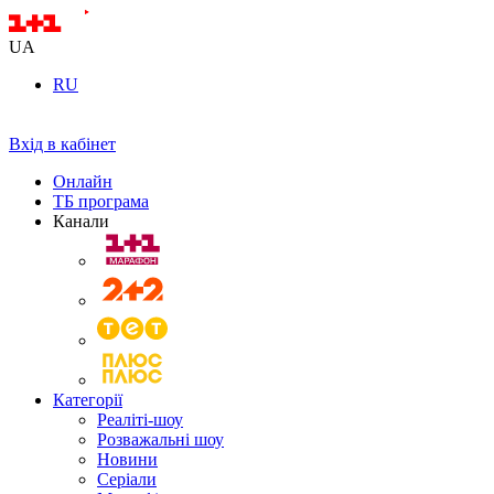
UA
RU
Вхід в кабінет
Онлайн
ТБ програма
Канали
Категорії
Реаліті-шоу
Розважальні шоу
Новини
Серіали