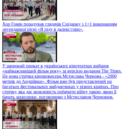
Хор Гомін порадував глядачів Сніданку з 1+1 виконанням
легендарної пісні «Я піду в далекі гори».
У широкий прокат в українських кінотеатрах вийшов
«найважливіший фільм року» за версією видання The Times.
Це нова стрічка кінорежисера Мстислава Чернова - «2000
метрів до Андріївки». Фільм вже був представлений на
багатьох фестивальних майданчиках у різних країнах. Про
стрічку, яка дає можливість побачити війну такою, якою її
бачать захисники, поговоримо з Мстиславом Черновим.