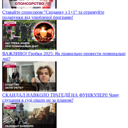
Ставайте спонсором "Сніданку з 1+1" та отримуйте
подарунки від улюбленої програми!
ВАЖЛИВО! Гробки 2025: Як правильно провести поминальні
дні?
СКАНДАЛ НАВКОЛО ТРАГЕДІЇ НА ФУНІКУЛЕРІ! Чому
слухання в суді пішло не за планом?