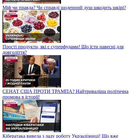
Міф чи правда? Чи справді щоденний душ шкодить шкірі?
Прості продукти, які є суперфудами! Що їсти навесні для
довголіття?
СЕНАТ США ПРОТИ ТРАМПА? Найтриваліша політична
промова в історії!
Кібератака вивела з ладу роботу Укрзалізниці! Що вже