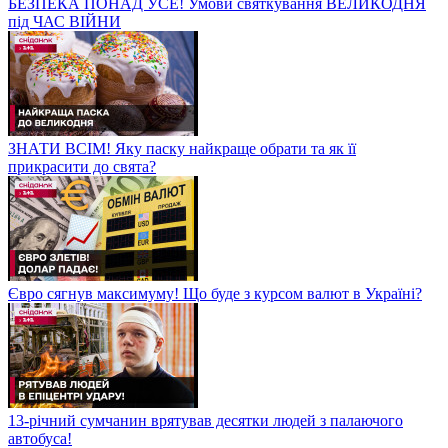
БЕЗПЕКА ПОНАД УСЕ! Умови святкування ВЕЛИКОДНЯ
під ЧАС ВІЙНИ
ЗНАТИ ВСІМ! Яку паску найкраще обрати та як її
прикрасити до свята?
Євро сягнув максимуму! Що буде з курсом валют в Україні?
13-річний сумчанин врятував десятки людей з палаючого
автобуса!