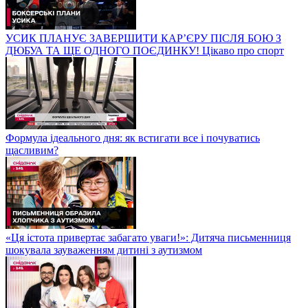
УСИК ПЛАНУЄ ЗАВЕРШИТИ КАР’ЄРУ ПІСЛЯ БОЮ З
ДЮБУА ТА ЩЕ ОДНОГО ПОЄДИНКУ! Цікаво про спорт
Формула ідеального дня: як встигати все і почуватись
щасливим?
«Ця істота привертає забагато уваги!»: Дитяча письменниця
шокувала зауваженням дитині з аутизмом