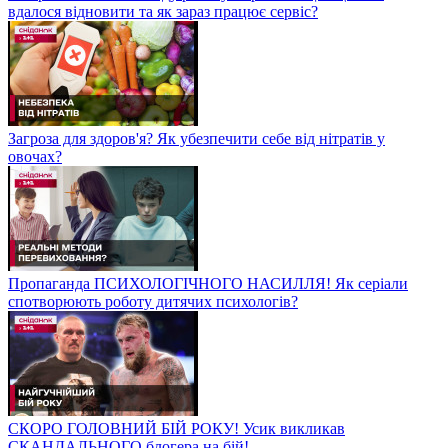
вдалося відновити та як зараз працює сервіс?
Загроза для здоров'я? Як убезпечити себе від нітратів у
овочах?
Пропаганда ПСИХОЛОГІЧНОГО НАСИЛЛЯ! Як серіали
спотворюють роботу дитячих психологів?
СКОРО ГОЛОВНИЙ БІЙ РОКУ! Усик викликав
СКАНДАЛЬНОГО блогера на бій!