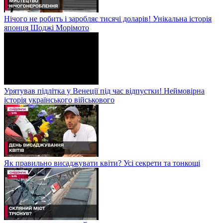
Нічого не робить і заробляє тисячі доларів! Унікальна історія
японця Шоджі Морімото
Урятував підлітка у Венеції під час відпустки! Неймовірна
історія українського військового
Як правильно висаджувати квіти? Усі секрети та тонкощі