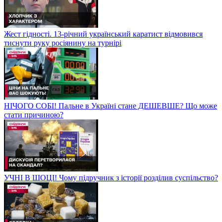
Жест гідності. 13-річний український каратист відмовився
тиснути руку росіянину на турнірі
НІЧОГО СОБІ! Пальне в Україні стане ДЕШЕВШЕ? Що може
стати причиною?
УЧНІ В ШОЦІ! Чому підручник з історії розділив суспільство?