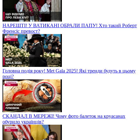
НАРЕШТІ! У ВАТИКАНІ ОБРАЛИ ПАПУ! Хто такий Роберт
Френсіс превост?
Головна подія року! Met Gala 2025! Які тренди будуть в цьому
році?
СКАНДАЛ В МЕРЕЖІ! Чому фото балеток на круасанах
обурило українців?