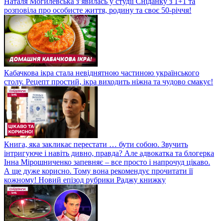
Наталя Могилевська з’явилась у студії Сніданку з 1+1 та
розповіла про особисте життя, родину та своє 50-річчя!
Кабачкова ікра стала невіднятною частиною українського
столу. Рецепт простий, ікра виходить ніжна та чудово смакує!
Книга, яка закликає перестати … бути собою. Звучить
інтригуюче і навіть дивно, правда? Але адвокатка та блогерка
Інна Мірошниченко запевняє – все просто і напрочуд цікаво.
А ще дуже корисно. Тому вона рекомендує прочитати її
кожному! Новий епізод рубрики Раджу книжку