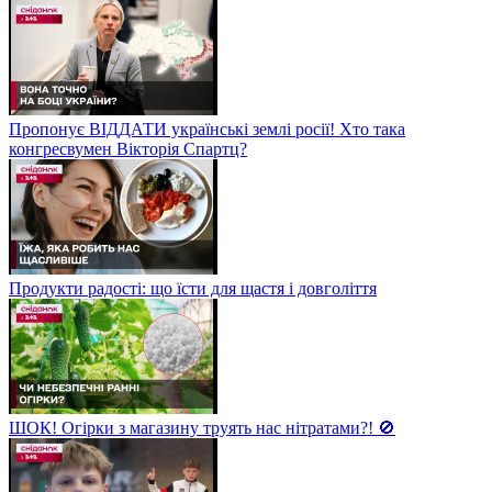
Пропонує ВІДДАТИ українські землі росії! Хто така
конгресвумен Вікторія Спартц?
Продукти радості: що їсти для щастя і довголіття
ШОК! Огірки з магазину труять нас нітратами?! 🚫