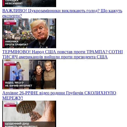
ВАЖЛИВО! Цукрозамінники викликають голод? Що кажуть
експерти?
ТЕРМІНОВО! Народ США повстав проти ТРАМПА? СОТНІ
ТИСЯЧ американців вийшли проти президента США
Архівне 26-РІЧНЕ відео родини Грубичів СКОЛИХНУЛО
МЕРЕЖУ!