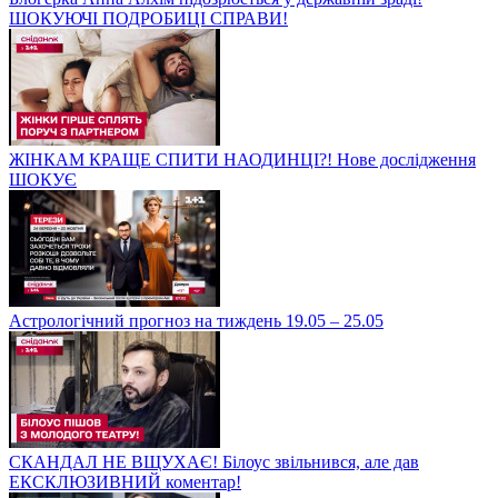
ШОКУЮЧІ ПОДРОБИЦІ СПРАВИ!
ЖІНКАМ КРАЩЕ СПИТИ НАОДИНЦІ?! Нове дослідження
ШОКУЄ
Астрологічний прогноз на тиждень 19.05 – 25.05
СКАНДАЛ НЕ ВЩУХАЄ! Білоус звільнився, але дав
ЕКСКЛЮЗИВНИЙ коментар!