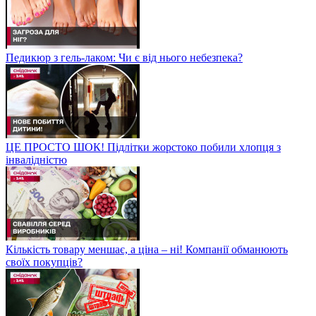
Педикюр з гель-лаком: Чи є від нього небезпека?
ЦЕ ПРОСТО ШОК! Підлітки жорстоко побили хлопця з
інвалідністю
Кількість товару меншає, а ціна – ні! Компанії обманюють
своїх покупців?