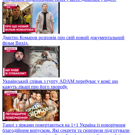
Дмитро Комаров розповів про свій новий документальний
фільм Вихід.
Український співак з гурту ADAM перебуває у комі: що
кажуть лікарі про його хворобу.
Танці з зірками повертаються на 1+1 Україна із новорічним
благодійним випуском. Які секрети та сюрпризи підготували