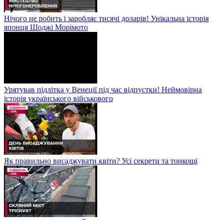
Нічого не робить і заробляє тисячі доларів! Унікальна історія
японця Шоджі Морімото
Урятував підлітка у Венеції під час відпустки! Неймовірна
історія українського військового
Як правильно висаджувати квіти? Усі секрети та тонкощі