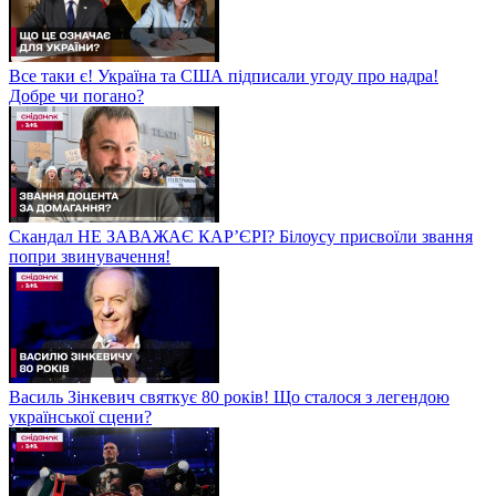
Все таки є! Україна та США підписали угоду про надра!
Добре чи погано?
Скандал НЕ ЗАВАЖАЄ КАР’ЄРІ? Білоусу присвоїли звання
попри звинувачення!
Василь Зінкевич святкує 80 років! Що сталося з легендою
української сцени?