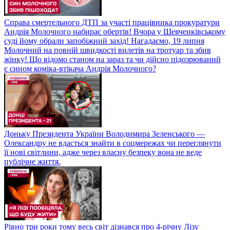
Справа смертельного ДТП за участі працівника прокуратури
Андрія Молочного набирає обертів! Вчора у Шевченківському
суді йому обрали запобіжний захід! Нагадаємо, 19 липня
Молочний на повній швидкості вилетів на тротуар та збив
жінку! Що відомо станом на зараз та чи дійсно підозрюваний
є сином коміка-втікача Андрія Молочного?
Доньку Президента України Володимира Зеленського —
Олександру не вдасться знайти в соцмережах чи переглянути
її нові світлини, адже через власну безпеку вона не веде
публічне життя.
Рівно три роки тому весь світ дізнався про 4-річну Лізу