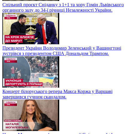
Спільний проєкт Сніданку з 1+1 та хору Гомін Львівського
органного залу до 34-ї річниці Незалежності України.
Президент України Володимир Зеленський у Вашингтоні
зустрівся з президентом США Дональдом Трампом.
Концерт білоруського репера Макса Коржа у Варшаві
завершився гучним скандалом.