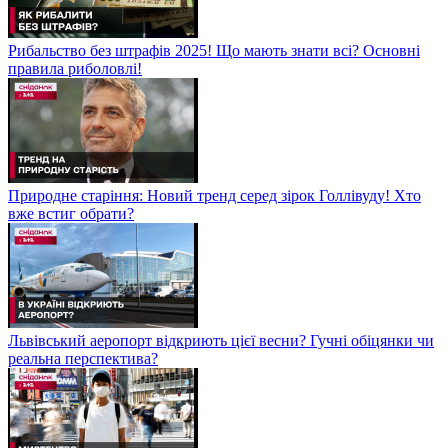
Рибальство без штрафів 2025! Що мають знати всі? Основні
правила риболовлі!
Природне старіння: Новий тренд серед зірок Голлівуду! Хто
вже встиг обрати?
Львівський аеропорт відкриють цієї весни? Гучні обіцянки чи
реальна перспектива?