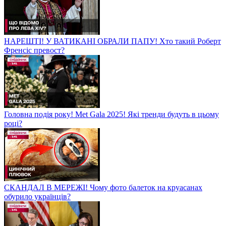
НАРЕШТІ! У ВАТИКАНІ ОБРАЛИ ПАПУ! Хто такий Роберт
Френсіс превост?
Головна подія року! Met Gala 2025! Які тренди будуть в цьому
році?
СКАНДАЛ В МЕРЕЖІ! Чому фото балеток на круасанах
обурило українців?