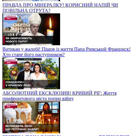
ПРАВДА ПРО МІНЕРАЛКУ! КОРИСНИЙ НАПІЙ ЧИ
ПОВІЛЬНА ОТРУТА?
Ватикан у жалобі! Пішов із життя Папа Римський Франциск!
Хто стане його наступником?
АБСОЛЮТНИЙ ЕКСКЛЮЗИВ! КРИВИЙ РІГ: Життя
прифронтового міста попри війну