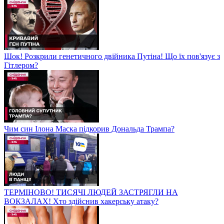
Шок! Розкрили генетичного двійника Путіна! Що їх пов'язує з
Гітлером?
Чим син Ілона Маска підкорив Дональда Трампа?
ТЕРМІНОВО! ТИСЯЧІ ЛЮДЕЙ ЗАСТРЯГЛИ НА
ВОКЗАЛАХ! Хто здійснив хакерську атаку?