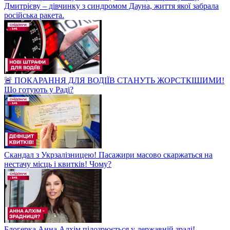
Дмитрієву – дівчинку з синдромом Дауна, життя якої забрала
російська ракета.
🚨 ПОКАРАННЯ ДЛЯ ВОДІЇВ СТАНУТЬ ЖОРСТКІШИМИ!
Що готують у Раді?
Скандал з Укрзалізницею! Пасажири масово скаржаться на
нестачу місць і квитків! Чому?
Блогерка Анна Алхім підозрюється у державній зраді!