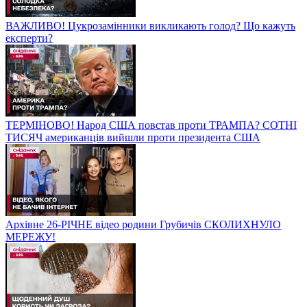
ВАЖЛИВО! Цукрозамінники викликають голод? Що кажуть
експерти?
ТЕРМІНОВО! Народ США повстав проти ТРАМПА? СОТНІ
ТИСЯЧ американців вийшли проти президента США
Архівне 26-РІЧНЕ відео родини Грубичів СКОЛИХНУЛО
МЕРЕЖУ!