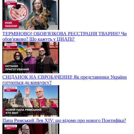
ТЕРМІНОВО! ОБОВ'ЯЗКОВА РЕЄСТРАЦІЯ ТВАРИН? Чи
обов'язково? Що кажуть у ЦНАПі?
СНІДАНОК НА ЄВРОБАЧЕННІ! Як представники України
готуються до конкурсу?
Папа Римський Лев XIV: що відомо про нового Понтифіка?