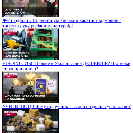
Жест гідності. 13-річний український каратист відмовився
тиснути руку росіянину на турнірі
НІЧОГО СОБІ! Пальне в Україні стане ДЕШЕВШЕ? Що може
стати причиною?
УЧНІ В ШОЦІ! Чому підручник з історії розділив суспільство?