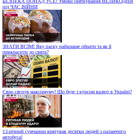
БЕЗПЕКА ПОНАД УСЕ! Умови святкування ВЕЛИКОДНЯ
під ЧАС ВІЙНИ
ЗНАТИ ВСІМ! Яку паску найкраще обрати та як її
прикрасити до свята?
Євро сягнув максимуму! Що буде з курсом валют в Україні?
13-річний сумчанин врятував десятки людей з палаючого
автобуса!