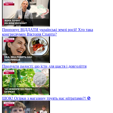
Пропонує ВІДДАТИ українські землі росії! Хто така
конгресвумен Вікторія Спартц?
Продукти радості: що їсти для щастя і довголіття
ШОК! Огірки з магазину труять нас нітратами?! 🚫