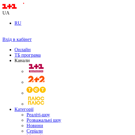
UA
RU
Вхід в кабінет
Онлайн
ТБ програма
Канали
Категорії
Реаліті-шоу
Розважальні шоу
Новини
Серіали