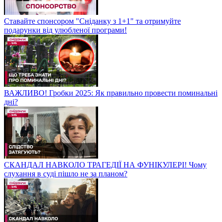
Ставайте спонсором "Сніданку з 1+1" та отримуйте
подарунки від улюбленої програми!
ВАЖЛИВО! Гробки 2025: Як правильно провести поминальні
дні?
СКАНДАЛ НАВКОЛО ТРАГЕДІЇ НА ФУНІКУЛЕРІ! Чому
слухання в суді пішло не за планом?