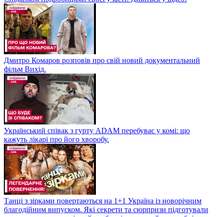
Дмитро Комаров розповів про свій новий документальний
фільм Вихід.
Український співак з гурту ADAM перебуває у комі: що
кажуть лікарі про його хворобу.
Танці з зірками повертаються на 1+1 Україна із новорічним
благодійним випуском. Які секрети та сюрпризи підготували