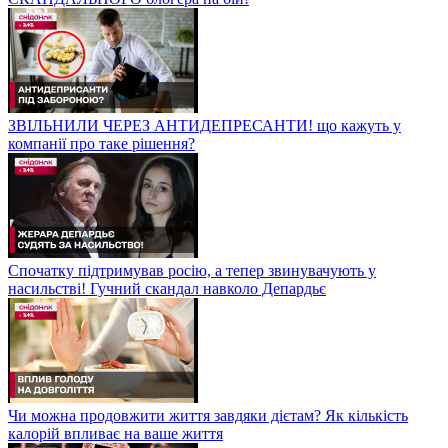
ЗВІЛЬНИЛИ ЧЕРЕЗ АНТИДЕПРЕСАНТИ! що кажуть у
компанії про таке рішення?
Спочатку підтримував росію, а тепер звинувачують у
насильстві! Гучний скандал навколо Депардьє
Чи можна продовжити життя завдяки дієтам? Як кількість
калорій впливає на ваше життя