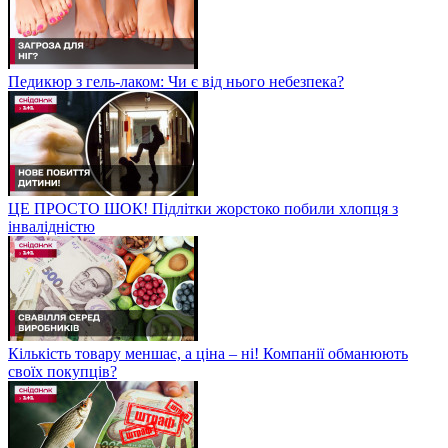
Педикюр з гель-лаком: Чи є від нього небезпека?
ЦЕ ПРОСТО ШОК! Підлітки жорстоко побили хлопця з
інвалідністю
Кількість товару меншає, а ціна – ні! Компанії обманюють
своїх покупців?