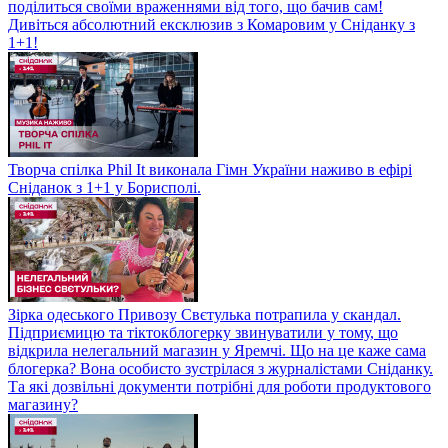
поділиться своїми враженнями від того, що бачив сам!
Дивіться абсолютний ексклюзив з Комаровим у Сніданку з
1+1!
Творча спілка Phil It виконала Гімн України наживо в ефірі
Сніданок з 1+1 у Борисполі.
Зірка одеського Привозу Свєтулька потрапила у скандал.
Підприємицю та тіктокблогерку звинуватили у тому, що
відкрила нелегальний магазин у Яремчі. Що на це каже сама
блогерка? Вона особисто зустрілася з журналістами Сніданку.
Та які дозвільні документи потрібні для роботи продуктового
магазину?