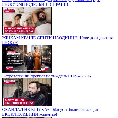
ШОКУЮЧІ ПОДРОБИЦІ СПРАВИ!
ЖІНКАМ КРАЩЕ СПИТИ НАОДИНЦІ?! Нове дослідження
ШОКУЄ
Астрологічний прогноз на тиждень 19.05 – 25.05
СКАНДАЛ НЕ ВЩУХАЄ! Білоус звільнився, але дав
ЕКСКЛЮЗИВНИЙ коментар!