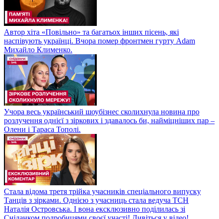
Автор хіта «Повільно» та багатьох інших пісень, які
наспівують українці. Вчора помер фронтмен гурту Adam
Михайло Клименко.
Учора весь український шоубізнес сколихнула новина про
розлучення однієї з зіркових і здавалось би, найміцніших пар –
Олени і Тараса Тополі.
Стала відома третя трійка учасників спеціального випуску
Танців з зірками. Однією з учасниць стала ведуча ТСН
Наталія Островська. І вона ексклюзивно поділилась зі
Сніданком подробицями своєї участі! Дивіться у відео!