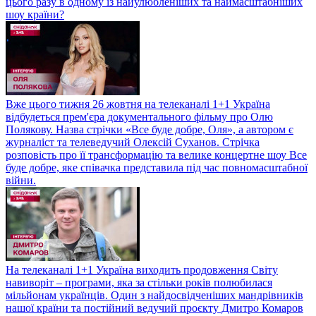
цього разу в одному із найулюбленіших та наймасштабніших
шоу країни?
Вже цього тижня 26 жовтня на телеканалі 1+1 Україна
відбудеться прем'єра документального фільму про Олю
Полякову. Назва стрічки «Все буде добре, Оля», а автором є
журналіст та телеведучий Олексій Суханов. Стрічка
розповість про її трансформацію та велике концертне шоу Все
буде добре, яке співачка представила під час повномасштабної
війни.
На телеканалі 1+1 Україна виходить продовження Світу
навиворіт – програми, яка за стільки років полюбилася
мільйонам українців. Один з найдосвідченіших мандрівників
нашої країни та постійний ведучий проєкту Дмитро Комаров