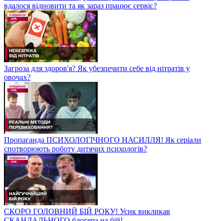
вдалося відновити та як зараз працює сервіс?
Загроза для здоров'я? Як убезпечити себе від нітратів у
овочах?
Пропаганда ПСИХОЛОГІЧНОГО НАСИЛЛЯ! Як серіали
спотворюють роботу дитячих психологів?
СКОРО ГОЛОВНИЙ БІЙ РОКУ! Усик викликав
СКАНДАЛЬНОГО блогера на бій!