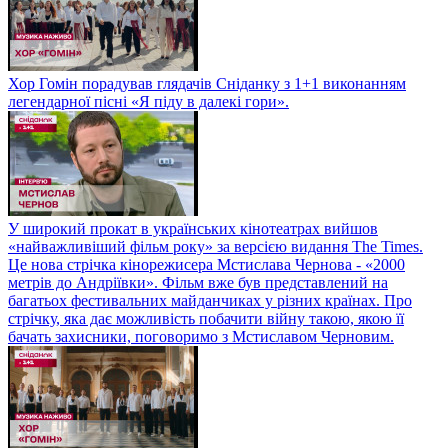
Хор Гомін порадував глядачів Сніданку з 1+1 виконанням
легендарної пісні «Я піду в далекі гори».
У широкий прокат в українських кінотеатрах вийшов
«найважливіший фільм року» за версією видання The Times.
Це нова стрічка кінорежисера Мстислава Чернова - «2000
метрів до Андріївки». Фільм вже був представлений на
багатьох фестивальних майданчиках у різних країнах. Про
стрічку, яка дає можливість побачити війну такою, якою її
бачать захисники, поговоримо з Мстиславом Черновим.