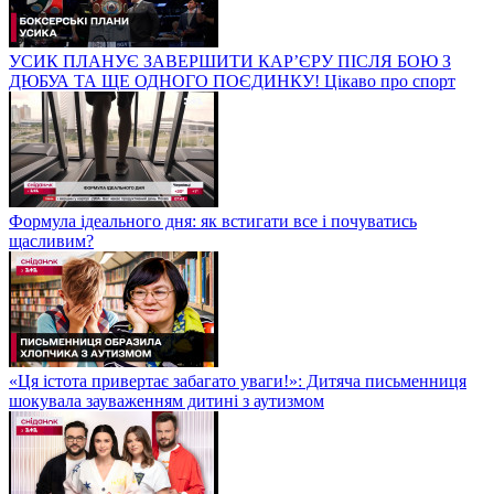
УСИК ПЛАНУЄ ЗАВЕРШИТИ КАР’ЄРУ ПІСЛЯ БОЮ З
ДЮБУА ТА ЩЕ ОДНОГО ПОЄДИНКУ! Цікаво про спорт
Формула ідеального дня: як встигати все і почуватись
щасливим?
«Ця істота привертає забагато уваги!»: Дитяча письменниця
шокувала зауваженням дитині з аутизмом