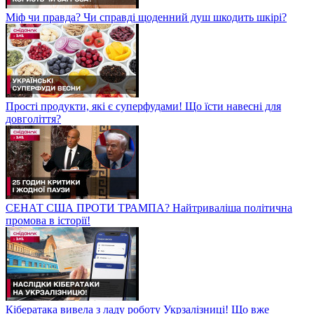
Міф чи правда? Чи справді щоденний душ шкодить шкірі?
Прості продукти, які є суперфудами! Що їсти навесні для
довголіття?
СЕНАТ США ПРОТИ ТРАМПА? Найтриваліша політична
промова в історії!
Кібератака вивела з ладу роботу Укрзалізниці! Що вже