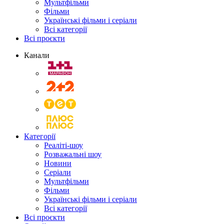
Мультфільми
Фільми
Українські фільми і серіали
Всі категорії
Всі проєкти
Канали
Категорії
Реаліті-шоу
Розважальні шоу
Новини
Серіали
Мультфільми
Фільми
Українські фільми і серіали
Всі категорії
Всі проєкти