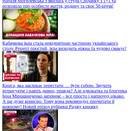
Наталя Могилевська з’явилась у студії Сніданку з 1+1 та
розповіла про особисте життя, родину та своє 50-річчя!
Кабачкова ікра стала невіднятною частиною українського
столу. Рецепт простий, ікра виходить ніжна та чудово смакує!
Книга, яка закликає перестати … бути собою. Звучить
інтригуюче і навіть дивно, правда? Але адвокатка та блогерка
Інна Мірошниченко запевняє – все просто і напрочуд цікаво.
А ще дуже корисно. Тому вона рекомендує прочитати її
кожному! Новий епізод рубрики Раджу книжку