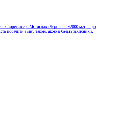
ка кінорежисера Мстислава Чернова - «2000 метрів до
сть побачити війну такою, якою її бачать захисники,