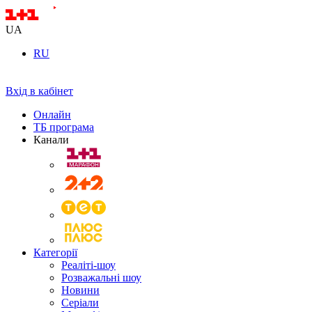
UA
RU
Вхід в кабінет
Онлайн
ТБ програма
Канали
Категорії
Реаліті-шоу
Розважальні шоу
Новини
Серіали