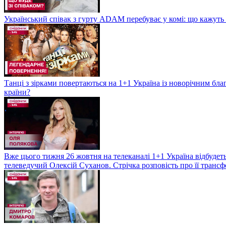
Український співак з гурту ADAM перебуває у комі: що кажуть л
Танці з зірками повертаються на 1+1 Україна із новорічним бл
країни?
Вже цього тижня 26 жовтня на телеканалі 1+1 Україна відбудеть
телеведучий Олексій Суханов. Стрічка розповість про її трансф