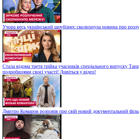
Учора весь український шоубізнес сколихнула новина про розлуч
Стала відома третя трійка учасників спеціального випуску Танц
подробицями своєї участі! Дивіться у відео!
Дмитро Комаров розповів про свій новий документальний філь