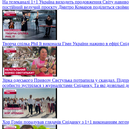
На телеканалі 1+1 Україна виходить продовження Світу навивор
постійний ведучий проєкту Дмитро Комаров поділиться своїми 
Творча спілка Phil It виконала Гімн України наживо в ефірі Сні
Зірка одеського Привозу Свєтулька потрапила у скандал. Підпр
особисто зустрілася з журналістами Сніданку. Та які дозвільні
Хор Гомін порадував глядачів Сніданку з 1+1 виконанням легенд