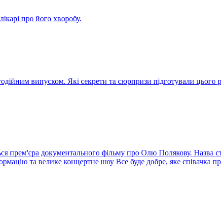
ікарі про його хворобу.
агодійним випуском. Які секрети та сюрпризи підготували цього
ся прем'єра документального фільму про Олю Полякову. Назва стр
ормацію та велике концертне шоу Все буде добре, яке співачка п