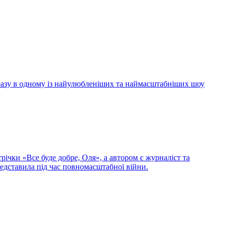
 разу в одному із найулюбленіших та наймасштабніших шоу
ічки «Все буде добре, Оля», а автором є журналіст та
редставила під час повномасштабної війни.