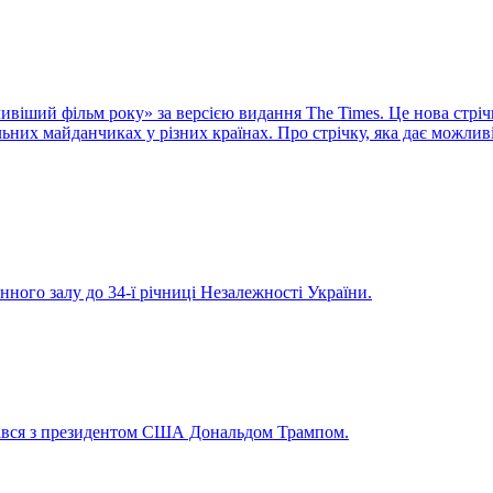
віший фільм року» за версією видання The Times. Це нова стріч
них майданчиках у різних країнах. Про стрічку, яка дає можливі
нного залу до 34-ї річниці Незалежності України.
рівся з президентом США Дональдом Трампом.