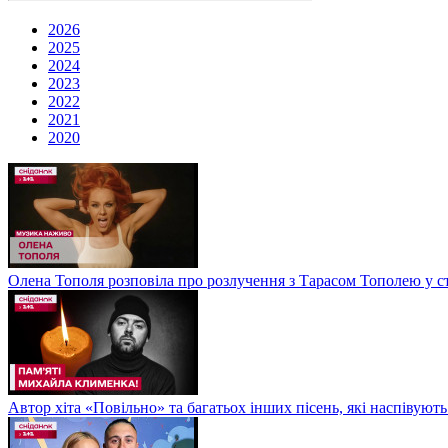
2026
2025
2024
2023
2022
2021
2020
Олена Тополя розповіла про розлучення з Тарасом Тополею у ст
Автор хіта «Повільно» та багатьох інших пісень, які наспіву