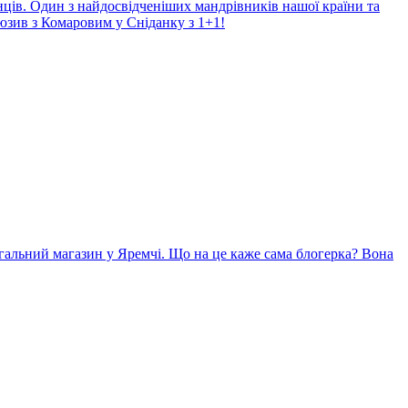
нців. Один з найдосвідченіших мандрівників нашої країни та
юзив з Комаровим у Сніданку з 1+1!
гальний магазин у Яремчі. Що на це каже сама блогерка? Вона