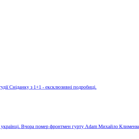
удії Сніданку з 1+1 - ексклюзивні подробиці.
ють українці. Вчора помер фронтмен гурту Adam Михайло Клименк