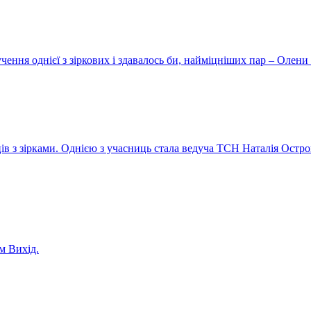
ення однієї з зіркових і здавалось би, найміцніших пар – Олени 
ів з зірками. Однією з учасниць стала ведуча ТСН Наталія Остро
м Вихід.