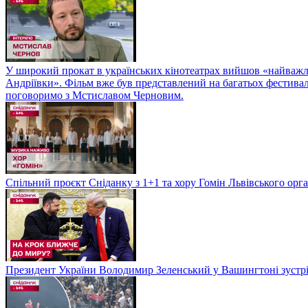
У широкий прокат в українських кінотеатрах вийшов «найважли
Андріївки». Фільм вже був представлений на багатьох фестиваль
поговоримо з Мстиславом Черновим.
Спільний проєкт Сніданку з 1+1 та хору Гомін Львівського орга
Президент України Володимир Зеленський у Вашингтоні зуст