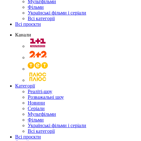
Мультфільми
Фільми
Українські фільми і серіали
Всі категорії
Всі проєкти
Канали
Категорії
Реаліті-шоу
Розважальні шоу
Новини
Серіали
Мультфільми
Фільми
Українські фільми і серіали
Всі категорії
Всі проєкти