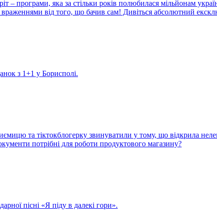
іт – програми, яка за стільки років полюбилася мільйонам украї
враженнями від того, що бачив сам! Дивіться абсолютний екскл
данок з 1+1 у Борисполі.
иємицю та тіктокблогерку звинуватили у тому, що відкрила неле
 документи потрібні для роботи продуктового магазину?
арної пісні «Я піду в далекі гори».