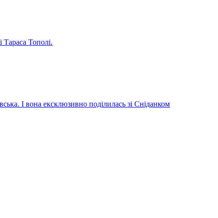
і Тараса Тополі.
вська. І вона ексклюзивно поділилась зі Сніданком